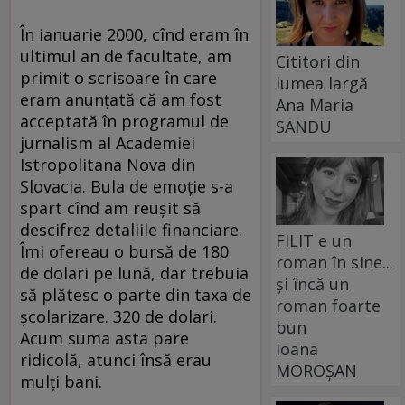
În ianuarie 2000, cînd eram în
ultimul an de facultate, am
Cititori din
primit o scrisoare în care
lumea largă
eram anunțată că am fost
Ana Maria
acceptată în programul de
SANDU
jurnalism al Academiei
Istropolitana Nova din
Slovacia. Bula de emoție s-a
spart cînd am reușit să
descifrez detaliile financiare.
FILIT e un
Îmi ofereau o bursă de 180
roman în sine...
de dolari pe lună, dar trebuia
și încă un
să plătesc o parte din taxa de
roman foarte
școlarizare. 320 de dolari.
bun
Acum suma asta pare
Ioana
ridicolă, atunci însă erau
MOROȘAN
mulți bani.