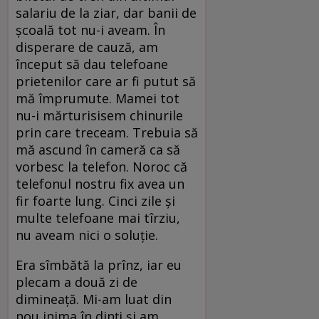
salariu de la ziar, dar banii de
școală tot nu-i aveam. În
disperare de cauză, am
început să dau telefoane
prietenilor care ar fi putut să
mă împrumute. Mamei tot
nu-i mărturisisem chinurile
prin care treceam. Trebuia să
mă ascund în cameră ca să
vorbesc la telefon. Noroc că
telefonul nostru fix avea un
fir foarte lung. Cinci zile și
multe telefoane mai tîrziu,
nu aveam nici o soluție.
Era sîmbătă la prînz, iar eu
plecam a două zi de
dimineață. Mi-am luat din
nou inima în dinți și am