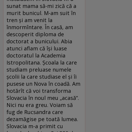
sunat mama să-mi zică că a
murit bunicul. M-am suit în
tren și am venit la
înmormîntare. În casă, am
descoperit diploma de
doctorat a bunicului. Abia
atunci aflam că își luase
doctoratul la Academia
Istropolitana. Școala la care
studiam preluase numele
școlii la care studiase el și îi
pusese un Nova în coadă. Am
hotărît că voi transforma
Slovacia în noul meu „acasă“.
Nici nu era greu. Voiam să
fug de Rucsandra care
dezamăgise pe toată lumea.
Slovacia m-a primit cu