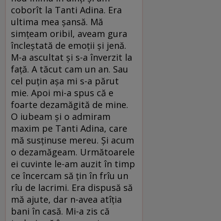
coborît la Tanti Adina. Era
ultima mea șansă. Mă
simțeam oribil, aveam gura
încleștată de emoții și jenă.
M-a ascultat și s-a înverzit la
față. A tăcut cam un an. Sau
cel puțin așa mi s-a părut
mie. Apoi mi-a spus că e
foarte dezamăgită de mine.
O iubeam și o admiram
maxim pe Tanti Adina, care
mă susținuse mereu. Și acum
o dezamăgeam. Următoarele
ei cuvinte le-am auzit în timp
ce încercam să țin în frîu un
rîu de lacrimi. Era dispusă să
mă ajute, dar n-avea atîția
bani în casă. Mi-a zis că