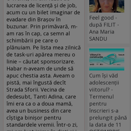
lucrarea de licență și de job,
acum cu un bilet imaginar de
Feel good -
evadare din Brașov în
după FILIT -
buzunar. Prin primăvară, m-
Ana Maria
am ras în cap, ca semn al
SANDU
schimbării pe care o
plănuiam. Pe lista mea zilnică
de task-uri apărea mereu o
linie – căutat sponsorizare.
Habar n-aveam de unde să
Cum își văd
apuc chestia asta. Aveam o
adolescenții
pistă, mai îngustă decît
viitorul? -
Strada Sforii. Vecina de
Termenul
dedesubt, Tanti Adina, care
pentru
îmi era ca o a doua mamă,
înscrieri s-a
avea un business din care
prelungit până
cîștiga binișor pentru
la data de 11
standardele vremii. Într-o zi,