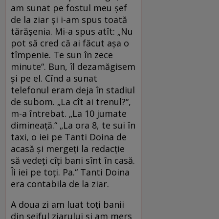
am sunat pe fostul meu șef
de la ziar și i-am spus toată
tărășenia. Mi-a spus atît: „Nu
pot să cred că ai făcut așa o
tîmpenie. Te sun în zece
minute“. Bun, îl dezamăgisem
și pe el. Cînd a sunat
telefonul eram deja în stadiul
de subom. „La cît ai trenul?“,
m-a întrebat. „La 10 jumate
dimineață.“ „La ora 8, te sui în
taxi, o iei pe Tanti Doina de
acasă și mergeți la redacție
să vedeți cîți bani sînt în casă.
Îi iei pe toți. Pa.“ Tanti Doina
era contabila de la ziar.
A doua zi am luat toți banii
din seiful ziarului și am mers