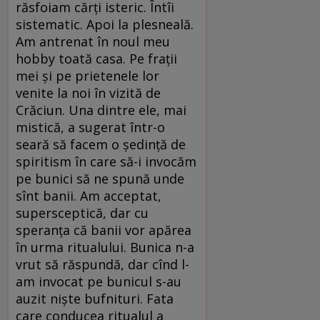
răsfoiam cărți isteric. Întîi
sistematic. Apoi la plesneală.
Am antrenat în noul meu
hobby toată casa. Pe frații
mei și pe prietenele lor
venite la noi în vizită de
Crăciun. Una dintre ele, mai
mistică, a sugerat într-o
seară să facem o ședință de
spiritism în care să-i invocăm
pe bunici să ne spună unde
sînt banii. Am acceptat,
supersceptică, dar cu
speranța că banii vor apărea
în urma ritualului. Bunica n-a
vrut să răspundă, dar cînd l-
am invocat pe bunicul s-au
auzit niște bufnituri. Fata
care conducea ritualul a