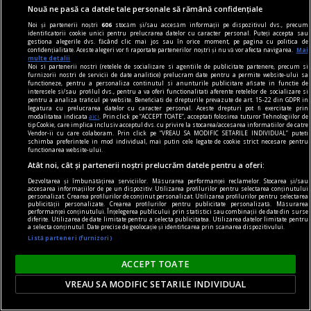
centenar - eugen barbu
Nouă ne pasă ca datele tale personale să rămână confidențiale
„Biografia detestabilă” și „opera admirabilă”
Noi și partenerii noștri
606
stocăm și/sau accesăm informații pe dispozitivul dvs., precum
identificatorii cookie unici pentru prelucrarea datelor cu caracter personal. Puteți accepta sau
Groapa, cîteva nuvele din Oaie și ai săi ori Prînzul
gestiona alegerile dvs. făcând clic mai jos sau în orice moment, pe pagina cu politica de
confidențialitate. Aceste alegeri vor fi raportate partenerilor noștri și nu vă vor afecta navigarea.
Mai
de duminică, parabolele decadente Princepele și
multe detalii
Noi si partenerii nostri (retelele de socializare si agentiile de publicitate partenere, precum si
Săptămîna nebunilor sînt titluri de neocolit.
furnizorii nostri de servicii de date analitice) prelucram date pentru a permite website-ului sa
functioneze, pentru a personaliza continutul si anunturile publicitare afisate in functie de
interesele si/sau profilul dvs., pentru a va oferi functionalitati aferente retelelor de socializare si
pentru a analiza traficul pe website. Beneficiati de drepturile prevazute de art. 15-22 din GDPR in
legatura cu prelucrarea datelor cu caracter personal. Aceste drepturi pot fi exercitate prin
modalitatea indicata
aici
. Prin click pe “ACCEPT TOATE”, acceptati folosirea tuturor Tehnologiilor de
tip Cookie, care implica inclusiv acceptul dvs. cu privire la stocarea/accesarea informatiilor de catre
Vendor-ii cu care colaboram. Prin click pe “VREAU SA MODIFIC SETARILE INDIVIDUAL” puteti
schimba preferintele in mod individual, mai putin cele legate de cookie strict necesare pentru
functionarea website-ului.
Atât noi, cât și partenerii noștri prelucrăm datele pentru a oferi:
Dezvoltarea și îmbunătățirea serviciilor. Măsurarea performanței reclamelor. Stocarea și/sau
accesarea informațiilor de pe un dispozitiv. Utilizarea profilurilor pentru selectarea conținutului
personalizat. Crearea profilurilor de conținut personalizat. Utilizarea profilurilor pentru selectarea
publicității personalizate. Crearea profilurilor pentru publicitate personalizată. Măsurarea
performanței conținutului. Înțelegerea publicului prin statistici sau combinații de date din surse
diferite. Utilizarea de date limitate pentru a selecta publicitatea. Utilizarea datelor limitate pentru
a selecta conținutul. Date precise de geolocație și identificarea prin scanarea dispozitivului.
Listă parteneri (furnizori)
ACCEPT TOATE
VREAU SA MODIFIC SETARILE INDIVIDUAL
centenar - eugen barbu
Montaje despre un mare prozator