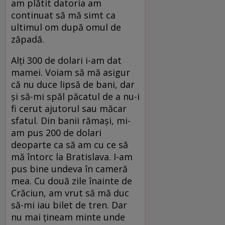
am plătit datoria am
continuat să mă simt ca
ultimul om după omul de
zăpadă.
Alți 300 de dolari i-am dat
mamei. Voiam să mă asigur
că nu duce lipsă de bani, dar
și să-mi spăl păcatul de a nu-i
fi cerut ajutorul sau măcar
sfatul. Din banii rămași, mi-
am pus 200 de dolari
deoparte ca să am cu ce să
mă întorc la Bratislava. I-am
pus bine undeva în cameră
mea. Cu două zile înainte de
Crăciun, am vrut să mă duc
să-mi iau bilet de tren. Dar
nu mai țineam minte unde