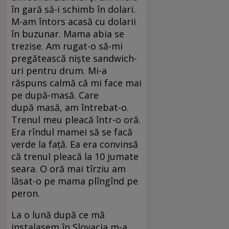
în gară să-i schimb în dolari.
M-am întors acasă cu dolarii
în buzunar. Mama abia se
trezise. Am rugat-o să-mi
pregătească niște sandwich-
uri pentru drum. Mi-a
răspuns calmă că mi face mai
pe după-masă. Care
după masă, am întrebat-o.
Trenul meu pleacă într-o oră.
Era rîndul mamei să se facă
verde la față. Ea era convinsă
că trenul pleacă la 10 jumate
seara. O oră mai tîrziu am
lăsat-o pe mama plîngînd pe
peron.
La o lună după ce mă
instalasem în Slovacia m-a