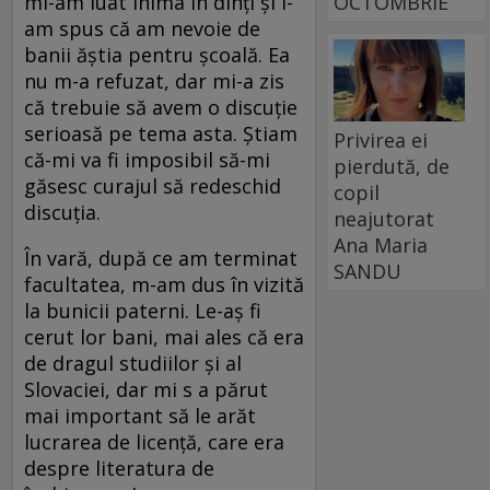
OCTOMBRIE
mi-am luat inima în dinți și i-
am spus că am nevoie de
banii ăștia pentru școală. Ea
nu m-a refuzat, dar mi-a zis
că trebuie să avem o discuție
serioasă pe tema asta. Știam
Privirea ei
că-mi va fi imposibil să-mi
pierdută, de
găsesc curajul să redeschid
copil
discuția.
neajutorat
Ana Maria
În vară, după ce am terminat
SANDU
facultatea, m-am dus în vizită
la bunicii paterni. Le-aș fi
cerut lor bani, mai ales că era
de dragul studiilor și al
Slovaciei, dar mi s a părut
mai important să le arăt
lucrarea de licență, care era
despre literatura de