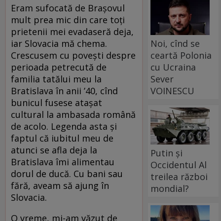
Eram sufocată de Brașovul
mult prea mic din care toți
prietenii mei evadaseră deja,
Noi, cînd se
iar Slovacia mă chema.
ceartă Polonia
Crescusem cu povești despre
cu Ucraina
perioada petrecută de
Sever
familia tatălui meu la
VOINESCU
Bratislava în anii ’40, cînd
bunicul fusese atașat
cultural la ambasada română
de acolo. Legenda asta și
faptul că iubitul meu de
atunci se afla deja la
Putin și
Bratislava îmi alimentau
Occidentul Al
dorul de ducă. Cu bani sau
treilea război
fără, aveam să ajung în
mondial?
Slovacia.
O vreme, mi-am văzut de