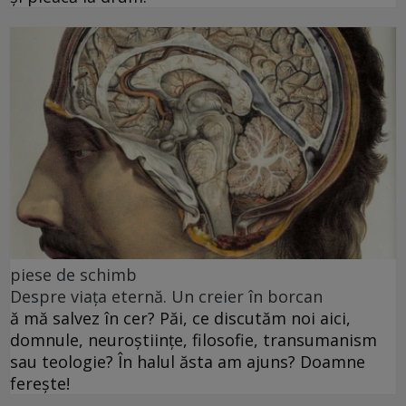
piese de schimb
Despre viața eternă. Un creier în borcan
ă mă salvez în cer? Păi, ce discutăm noi aici,
domnule, neuroștiințe, filosofie, transumanism
sau teologie? În halul ăsta am ajuns? Doamne
ferește!