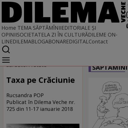
Home
TEMA SĂPTĂMÎNII
EDITORIALE ȘI
OPINII
SOCIETATE
LA ZI ÎN CULTURĂ
DILEME ON-
LINE
DILEMABLOG
ABONARE
DIGITAL
Contact
Home
CARICATU
Tema săptămînii
Sărbători ratate
SĂPTĂMÎNI
Taxa pe Crăciunie
Rucsandra POP
Publicat în Dilema Veche nr.
725 din 11-17 ianuarie 2018