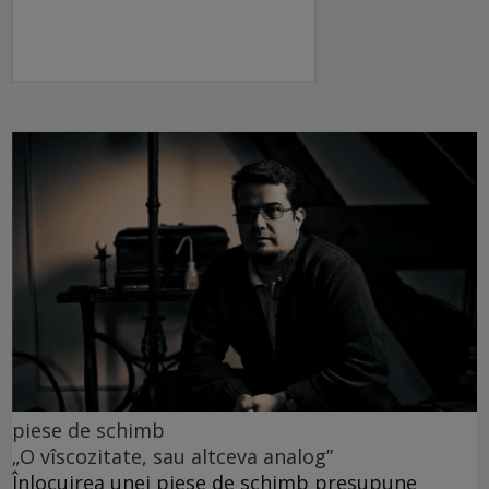
piese de schimb
„O vîscozitate, sau altceva analog”
Înlocuirea unei piese de schimb presupune