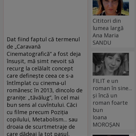
Cititori din
lumea largă
Ana Maria
Dat fiind faptul că termenul
SANDU
de „Caravană
Cinematografică“ a fost deja
însuşit, mă simt nevoit să
recurg la celălalt concept
care defineşte ceea ce s-a
FILIT e un
întîmplat cu cinema-ul
roman în sine...
românesc în 2013, dincolo de
și încă un
graniţe: „tăvălug“, în cel mai
roman foarte
bun sens al cuvîntului. Căci
bun
cu filme precum Poziţia
Ioana
copilului, Metabolism... sau
MOROȘAN
droaia de scurtmetraje de
care dădeai la tot pasul,