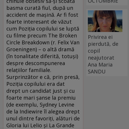
OCTOMBRIE
chinuie obsesiv să-şi scoată
basma curată fiul, după un
accident de maşină. Ar fi fost
foarte interesant de văzut
cum Poziţia copilului se luptă
cu filme precum The Broken
Privirea ei
Circle Breakdown (r. Felix Van
pierdută, de
Groeningen) – o altă dramă
copil
(în tonalitate diferită, totuşi)
neajutorat
despre descompunerea
Ana Maria
relaţiilor familiale.
SANDU
Surprinzător e că, prin presă,
Poziţia copilului era dat
drept un candidat just şi cu
foarte mari şanse la premiu
(de exemplu, Sydney Levine
de la Indiewire îl alegea drept
unul dintre favoriţi, alături de
Gloria lui Lelio şi La Grande