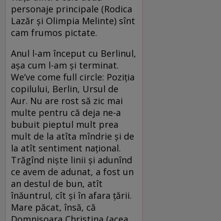
personaje principale (Rodica
Lazăr şi Olimpia Melinte) sînt
cam frumos pictate.
Anul l-am început cu Berlinul,
aşa cum l-am şi terminat.
We’ve come full circle: Poziţia
copilului, Berlin, Ursul de
Aur. Nu are rost să zic mai
multe pentru că deja ne-a
bubuit pieptul mult prea
mult de la atîta mîndrie şi de
la atît sentiment naţional.
Trăgînd nişte linii şi adunînd
ce avem de adunat, a fost un
an destul de bun, atît
înăuntrul, cît şi în afara ţării.
Mare păcat, însă, că
Domnişoara Christina (acea