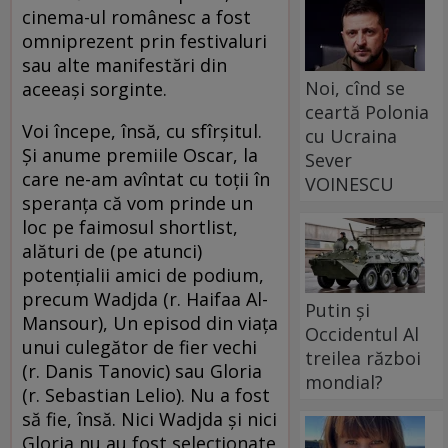
cinema-ul românesc a fost
omniprezent prin festivaluri
sau alte manifestări din
Noi, cînd se
aceeaşi sorginte.
ceartă Polonia
Voi începe, însă, cu sfîrşitul.
cu Ucraina
Şi anume premiile Oscar, la
Sever
care ne-am avîntat cu toţii în
VOINESCU
speranţa că vom prinde un
loc pe faimosul shortlist,
alături de (pe atunci)
potenţialii amici de podium,
precum Wadjda (r. Haifaa Al-
Putin și
Mansour), Un episod din viaţa
Occidentul Al
unui culegător de fier vechi
treilea război
(r. Danis Tanovic) sau Gloria
mondial?
(r. Sebastian Lelio). Nu a fost
să fie, însă. Nici Wadjda şi nici
Gloria nu au fost selecţionate