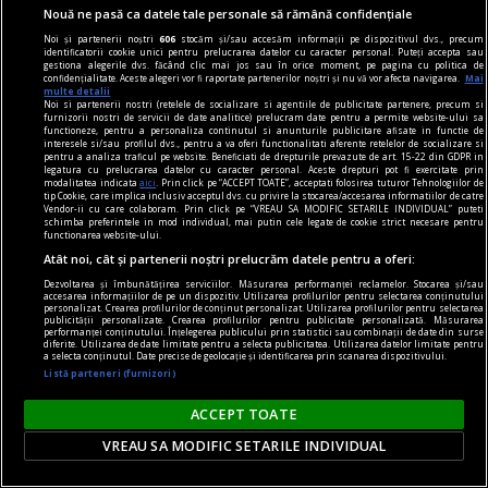
Nouă ne pasă ca datele tale personale să rămână confidențiale
Noi și partenerii noștri
606
stocăm și/sau accesăm informații pe dispozitivul dvs., precum
identificatorii cookie unici pentru prelucrarea datelor cu caracter personal. Puteți accepta sau
gestiona alegerile dvs. făcând clic mai jos sau în orice moment, pe pagina cu politica de
confidențialitate. Aceste alegeri vor fi raportate partenerilor noștri și nu vă vor afecta navigarea.
Mai
multe detalii
Noi si partenerii nostri (retelele de socializare si agentiile de publicitate partenere, precum si
furnizorii nostri de servicii de date analitice) prelucram date pentru a permite website-ului sa
functioneze, pentru a personaliza continutul si anunturile publicitare afisate in functie de
interesele si/sau profilul dvs., pentru a va oferi functionalitati aferente retelelor de socializare si
pentru a analiza traficul pe website. Beneficiati de drepturile prevazute de art. 15-22 din GDPR in
legatura cu prelucrarea datelor cu caracter personal. Aceste drepturi pot fi exercitate prin
modalitatea indicata
aici
. Prin click pe “ACCEPT TOATE”, acceptati folosirea tuturor Tehnologiilor de
tip Cookie, care implica inclusiv acceptul dvs. cu privire la stocarea/accesarea informatiilor de catre
Vendor-ii cu care colaboram. Prin click pe “VREAU SA MODIFIC SETARILE INDIVIDUAL” puteti
schimba preferintele in mod individual, mai putin cele legate de cookie strict necesare pentru
functionarea website-ului.
piese de schimb
Atât noi, cât și partenerii noștri prelucrăm datele pentru a oferi:
Poema centralei
Dezvoltarea și îmbunătățirea serviciilor. Măsurarea performanței reclamelor. Stocarea și/sau
Am găsit-o aici, montată de fostul proprietar, și
accesarea informațiilor de pe un dispozitiv. Utilizarea profilurilor pentru selectarea conținutului
personalizat. Crearea profilurilor de conținut personalizat. Utilizarea profilurilor pentru selectarea
publicității personalizate. Crearea profilurilor pentru publicitate personalizată. Măsurarea
va împlini în curînd 22 de ani.
performanței conținutului. Înțelegerea publicului prin statistici sau combinații de date din surse
diferite. Utilizarea de date limitate pentru a selecta publicitatea. Utilizarea datelor limitate pentru
Ana Maria SANDU
a selecta conținutul. Date precise de geolocație și identificarea prin scanarea dispozitivului.
Listă parteneri (furnizori)
ACCEPT TOATE
VREAU SA MODIFIC SETARILE INDIVIDUAL