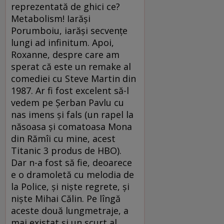
reprezentată de ghici ce?
Metabolism! Iarăşi
Porumboiu, iarăşi secvenţe
lungi ad infinitum. Apoi,
Roxanne, despre care am
sperat că este un remake al
comediei cu Steve Martin din
1987. Ar fi fost excelent să-l
vedem pe Şerban Pavlu cu
nas imens şi fals (un rapel la
năsoasa şi comatoasa Mona
din Rămîi cu mine, acest
Titanic 3 produs de HBO).
Dar n-a fost să fie, deoarece
e o dramoletă cu melodia de
la Police, şi nişte regrete, şi
nişte Mihai Călin. Pe lîngă
aceste două lungmetraje, a
mai existat şi un scurt al