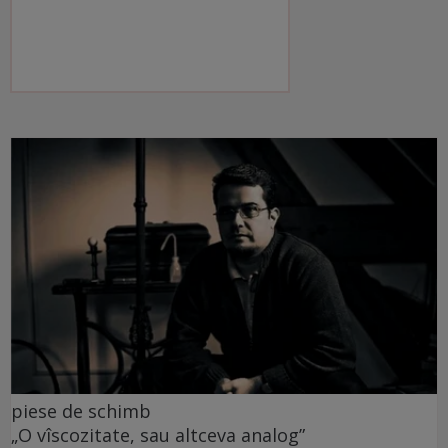
piese de schimb
„O vîscozitate, sau altceva analog”