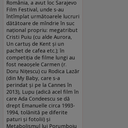
România, a avut loc Sarajevo
Film Festival, unde s-au
întîmplat următoarele lucruri
dătătoare de mîndrie în suc
naţional propriu: megatribut
Cristi Puiu (cu alde Aurora,
Un cartuş de Kent şi un
pachet de cafea etc.); în
competiţia de filme lungi au
fost neaoşele Carmen (r.
Doru Niţescu) cu Rodica Lazăr
(din My Baby, care s-a
perindat şi pe la Cannes în
2013), Lupu (adică acel film în
care Ada Condeescu se dă
drept Emanuelle circa 1993-
1994, tolănită pe diferite
paturi şi fotolii) şi
Metabolismul lui Porumboiu