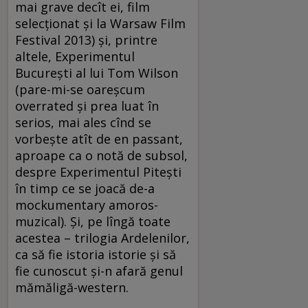
mai grave decît ei, film
selecţionat şi la Warsaw Film
Festival 2013) şi, printre
altele, Experimentul
Bucureşti al lui Tom Wilson
(pare-mi-se oareşcum
overrated şi prea luat în
serios, mai ales cînd se
vorbeşte atît de en passant,
aproape ca o notă de subsol,
despre Experimentul Piteşti
în timp ce se joacă de-a
mockumentary amoros-
muzical). Şi, pe lîngă toate
acestea – trilogia Ardelenilor,
ca să fie istoria istorie şi să
fie cunoscut şi-n afară genul
mămăligă-western.