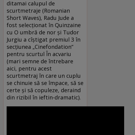
ditamai calupul de
scurtmetraje (Romanian
Short Waves), Radu Jude a
fost selecţionat în Quinzaine
cu O umbră de nor şi Tudor
Jurgiu a cîştigat premiul 3 în
secţiunea „Cinefondation“
pentru scurtul În acvariu
(mari semne de întrebare
aici, pentru acest
scurtmetraj în care un cuplu
se chinuie să se împace, să se
certe şi să copuleze, deraind
din rizibil în ieftin-dramatic).