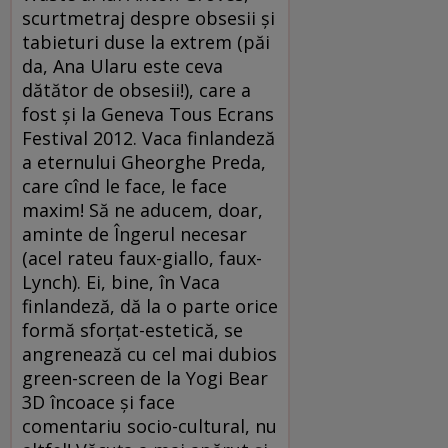
scurtmetraj despre obsesii şi
tabieturi duse la extrem (păi
da, Ana Ularu este ceva
dătător de obsesii!), care a
fost şi la Geneva Tous Ecrans
Festival 2012. Vaca finlandeză
a eternului Gheorghe Preda,
care cînd le face, le face
maxim! Să ne aducem, doar,
aminte de Îngerul necesar
(acel rateu faux-giallo, faux-
Lynch). Ei, bine, în Vaca
finlandeză, dă la o parte orice
formă sforţat-estetică, se
angrenează cu cel mai dubios
green-screen de la Yogi Bear
3D încoace şi face
comentariu socio-cultural, nu