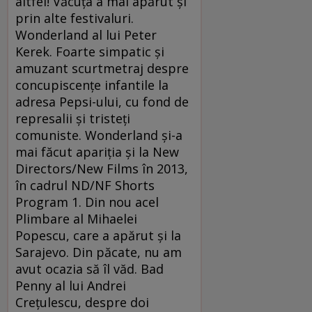
altfel! Văcuţa a mai apărut şi
prin alte festivaluri.
Wonderland al lui Peter
Kerek. Foarte simpatic şi
amuzant scurtmetraj despre
concupiscenţe infantile la
adresa Pepsi-ului, cu fond de
represalii şi tristeţi
comuniste. Wonderland şi-a
mai făcut apariţia şi la New
Directors/New Films în 2013,
în cadrul ND/NF Shorts
Program 1. Din nou acel
Plimbare al Mihaelei
Popescu, care a apărut şi la
Sarajevo. Din păcate, nu am
avut ocazia să îl văd. Bad
Penny al lui Andrei
Creţulescu, despre doi