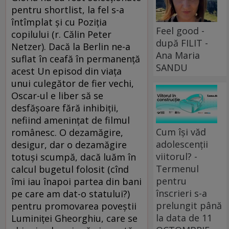
pentru shortlist, la fel s-a
întîmplat şi cu Poziţia
Feel good -
copilului (r. Călin Peter
după FILIT -
Netzer). Dacă la Berlin ne-a
Ana Maria
suflat în ceafă în permanenţă
SANDU
acest Un episod din viaţa
unui culegător de fier vechi,
Oscar-ul e liber să se
desfăşoare fără inhibiţii,
nefiind ameninţat de filmul
Cum își văd
românesc. O dezamăgire,
adolescenții
desigur, dar o dezamăgire
viitorul? -
totuşi scumpă, dacă luăm în
Termenul
calcul bugetul folosit (cînd
pentru
îmi iau înapoi partea din bani
înscrieri s-a
pe care am dat-o statului?)
prelungit până
pentru promovarea poveştii
la data de 11
Luminiţei Gheorghiu, care se