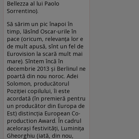
Bellezza al lui Paolo
Sorrentino).
Să sărim un pic înapoi în
timp, lăsînd Oscar-urile în
pace (oricum, relevanţa lor e
de mult apusă, sînt un fel de
Eurovision la scară mult mai
mare). Sîntem încă în
decembrie 2013 şi Berlinul ne
poartă din nou noroc. Adei
Solomon, producătorul
Poziţiei copilului, îi este
acordată (în premieră pentru
un producător din Europa de
Est) distincţia European Co-
production Award. În cadrul
aceloraşi festivităţi, Luminiţa
Gheorghiu (iată, din nou,