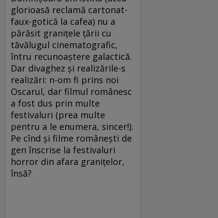
glorioasă reclamă cartonat-
faux-gotică la cafea) nu a
părăsit graniţele ţării cu
tăvălugul cinematografic,
întru recunoaştere galactică.
Dar divaghez şi realizările-s
realizări: n-om fi prins noi
Oscarul, dar filmul românesc
a fost dus prin multe
festivaluri (prea multe
pentru a le enumera, sincer!).
Pe cînd şi filme româneşti de
gen înscrise la festivaluri
horror din afara graniţelor,
însă?