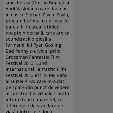
şmecheraşi (Dorian Boguţă şi
Andi Vasluianu) care dau nas
în nas cu Şerban Pavlu. Pavlu,
precum bufniţa, nu e ceea ce
pare a fi, în acea fatidică
noapte hibernală, care are ca
soundtrack o piesă a
formaţiei lui Ryan Gosling.
Bad Penny s-a ivit şi prin:
Grossman Fantastic Film
Festival 2013, Lund
International Fantastic Film
Festival 2013 etc. Şi My Baby
al Luizei Pîrvu care m-a dat
pe spate din punct de vedere
al construcţiei vizuale – arată
într-un foarte mare fel, iar
diferenţele de standard de
viaţă dintre cele două