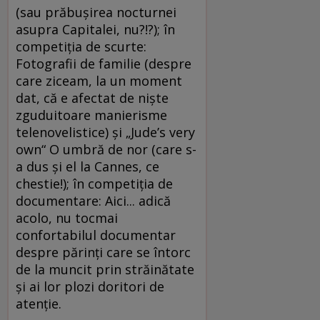
(sau prăbuşirea nocturnei
asupra Capitalei, nu?!?); în
competiţia de scurte:
Fotografii de familie (despre
care ziceam, la un moment
dat, că e afectat de nişte
zguduitoare manierisme
telenovelistice) şi „Jude’s very
own“ O umbră de nor (care s-
a dus şi el la Cannes, ce
chestie!); în competiţia de
documentare: Aici... adică
acolo, nu tocmai
confortabilul documentar
despre părinţi care se întorc
de la muncit prin străinătate
şi ai lor plozi doritori de
atenţie.