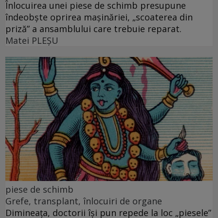
Înlocuirea unei piese de schimb presupune
îndeobște oprirea mașinăriei, „scoaterea din
priză” a ansamblului care trebuie reparat.
Matei PLEŞU
piese de schimb
Grefe, transplant, înlocuiri de organe
Dimineața, doctorii își pun repede la loc „piesele”