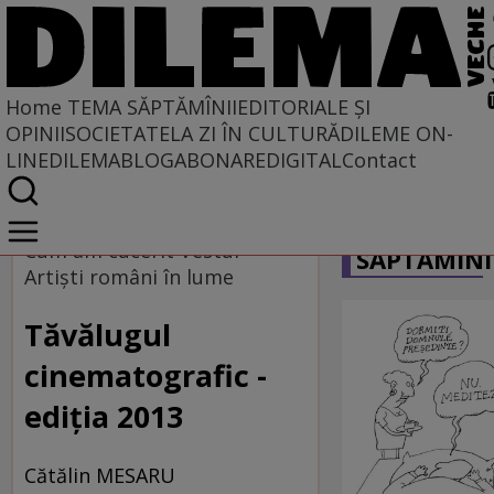
Home
TEMA SĂPTĂMÎNII
EDITORIALE ȘI
OPINII
SOCIETATE
LA ZI ÎN CULTURĂ
DILEME ON-
LINE
DILEMABLOG
ABONARE
DIGITAL
Contact
Home
CARICATU
Tema săptămînii
Cum am cucerit Vestul -
SĂPTĂMÎNI
Artişti români în lume
Tăvălugul
cinematografic -
ediţia 2013
Cătălin MESARU