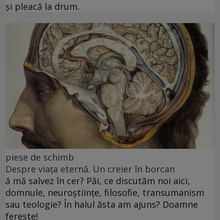
și pleacă la drum.
piese de schimb
Despre viața eternă. Un creier în borcan
ă mă salvez în cer? Păi, ce discutăm noi aici,
domnule, neuroștiințe, filosofie, transumanism
sau teologie? În halul ăsta am ajuns? Doamne
ferește!