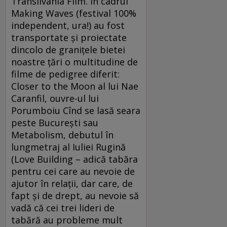
Transilvania Film. În cadrul
Making Waves (festival 100%
independent, ura!) au fost
transportate şi proiectate
dincolo de graniţele bietei
noastre ţări o multitudine de
filme de pedigree diferit:
Closer to the Moon al lui Nae
Caranfil, ouvre-ul lui
Porumboiu Cînd se lasă seara
peste Bucureşti sau
Metabolism, debutul în
lungmetraj al Iuliei Rugină
(Love Building – adică tabăra
pentru cei care au nevoie de
ajutor în relaţii, dar care, de
fapt şi de drept, au nevoie să
vadă că cei trei lideri de
tabără au probleme mult