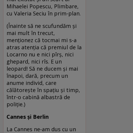
Mihaelei Popescu, Plimbare,
cu Valeria Seciu în prim-plan.
(Înainte să ne scufundăm şi
mai mult în trecut,
menţionez că tocmai mi s-a
atras atenţia că premiul de la
Locarno nu e nici pîrş, nici
ghepard, nici rîs. E un
leopard! Să ne ducem şi mai
înapoi, dară, precum un
anume individ, care
călătoreşte în spaţiu şi timp,
într-o cabină albastră de
poliţie.)
Cannes şi Berlin
La Cannes ne-am dus cu un