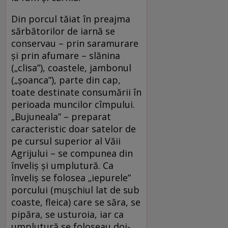
Din porcul tăiat în preajma
sărbătorilor de iarnă se
conservau – prin saramurare
şi prin afumare – slănina
(„clisa”), coastele, jambonul
(„șoanca”), parte din cap,
toate destinate consumării în
perioada muncilor cîmpului.
„Bujuneala” – preparat
caracteristic doar satelor de
pe cursul superior al Văii
Agrijului – se compunea din
înveliş şi umplutură. Ca
înveliş se folosea „iepurele”
porcului (muşchiul lat de sub
coaste, fleica) care se săra, se
pipăra, se usturoia, iar ca
umplutură se foloseau doi-