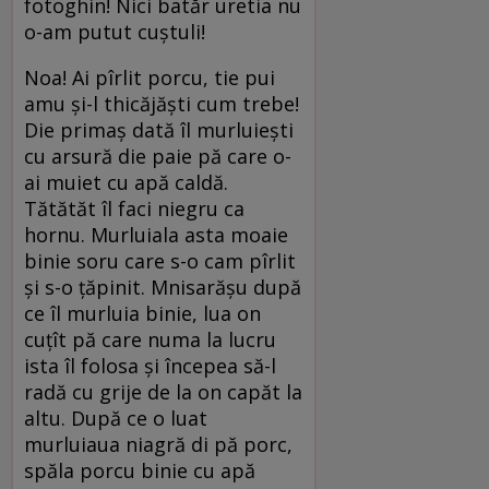
fotoghin! Nici batăr uretia nu
o-am putut cuștuli!
Noa! Ai pîrlit porcu, tie pui
amu și-l thicăjăști cum trebe!
Die primaș dată îl murluiești
cu arsură die paie pă care o-
ai muiet cu apă caldă.
Tătătăt îl faci niegru ca
hornu. Murluiala asta moaie
binie soru care s-o cam pîrlit
și s-o țăpinit. Mnisarășu după
ce îl murluia binie, lua on
cuțît pă care numa la lucru
ista îl folosa și începea să-l
radă cu grije de la on capăt la
altu. După ce o luat
murluiaua niagră di pă porc,
spăla porcu binie cu apă