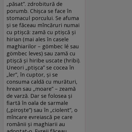
„păsat”. zdrobitură de
porumb. Chișca se face în
stomacul porcului. Se afuma
și se făceau mîncăruri numai
cu ptișcă: zamă cu ptișcă și
hirian (mai ales în casele
maghiarilor – gömbec lé sau
gömbec leves) sau zamă cu
ptișcă și hiribe uscate (hribi).
Uneori „ptișca” se cocea în
„ler”, în cuptor, și se
consuma caldă cu murături,
hrean sau „moare” – zeamă
de varză. Dar se folosea și
fiartă în oala de sarmale
(„piroște”) sau în „ciolent”, o
mîncare evreiască pe care
românii și maghiarii au
adoptat-o. Evreii făceau