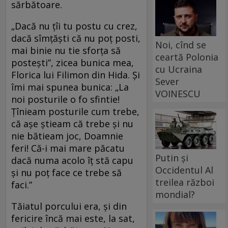
sărbătoare.
„Dacă nu țîi tu postu cu crez,
dacă sîmțăști că nu poț posti,
Noi, cînd se
mai binie nu tie sforța să
ceartă Polonia
postești”, zicea bunica mea,
cu Ucraina
Florica lui Filimon din Hida. Și
Sever
îmi mai spunea bunica: „La
VOINESCU
noi posturile o fo sfintie!
Țînieam posturile cum trebe,
că așe știeam că trebe și nu
nie bătieam joc, Doamnie
feri! Că-i mai mare păcatu
Putin și
dacă numa acolo îț stă capu
Occidentul Al
și nu poț face ce trebe să
treilea război
faci.”
mondial?
Tăiatul porcului era, și din
fericire încă mai este, la sat,