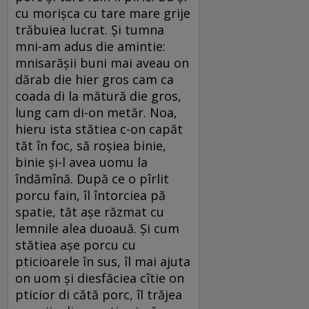
cu morișca cu tare mare grije
trăbuiea lucrat. Și tumna
mni-am adus die amintie:
mnisarășii buni mai aveau on
dărab die hier gros cam ca
coada di la mătură die gros,
lung cam di-on metăr. Noa,
hieru ista stătiea c-on capăt
tăt în foc, să roșiea binie,
binie și-l avea uomu la
îndămînă. După ce o pîrlit
porcu fain, îl întorciea pă
spatie, tăt așe răzmat cu
lemnile alea duoauă. Și cum
stătiea așe porcu cu
pticioarele în sus, îl mai ajuta
on uom și diesfăciea cîtie on
pticior di cătă porc, îl trăjea