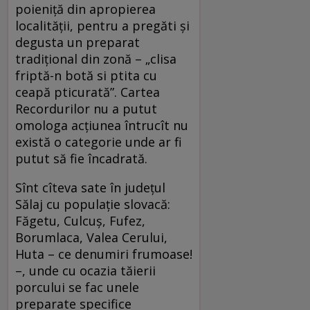
poieniță din apropierea
localității, pentru a pregăti și
degusta un preparat
tradițional din zonă – „clisa
friptă-n botă si ptita cu
ceapă pticurată”. Cartea
Recordurilor nu a putut
omologa acțiunea întrucît nu
există o categorie unde ar fi
putut să fie încadrată.
Sînt cîteva sate în județul
Sălaj cu populație slovacă:
Făgetu, Culcuș, Fufez,
Borumlaca, Valea Cerului,
Huta – ce denumiri frumoase!
–, unde cu ocazia tăierii
porcului se fac unele
preparate specifice