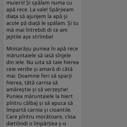
muierii! Și spălam numa cu
apă rece. La vale! Spărjieam
diața să ajunjem la apă și
acole pă diață le spălam. Și tu
mă mai întrebdi di ce am
jejitile așe strîmbe!
Mnisarășu puniea în apă rece
măruntaiele să iasă sînjele
din iele. Nu uita să taie hierea
ceie verdie și amară di cătă
mai. Doamnie feri să sparji
hierea, tătă carnia să
amăreștie și să verzeștie!
Puniea măruntaiele la hiert
pîntru călbaj și să apuca să
împartă carnia și cioantile.
Care pîntru morătoare, clisa
dietilindi o împărțiea ș-o