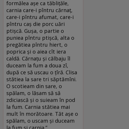
formălea așe ca tăblițăle,
carnia care-i pîntru cărnaț,
care-i pîntru afumat, care-i
pîntru caș die porc uări
ptișcă. Gușa, o partie o
puniea pîntru ptișcă, alta o
pregătiea pîntru hiert, o
poprica și o aiea cît iera
caldă. Cărnațu și călbaju îl
duceam la fum a doua zî,
după ce să uscau o țîră. Clisa
stătiea la sare tri săptămîni.
O scotieam din sare, o
spălam, o lăsam să să
zdiciască și o suieam în pod
la fum. Carnia stătiea mai
mult în morătoare. Tăt așe o
spălam, o uscam și duceam
la fum și carnia.”