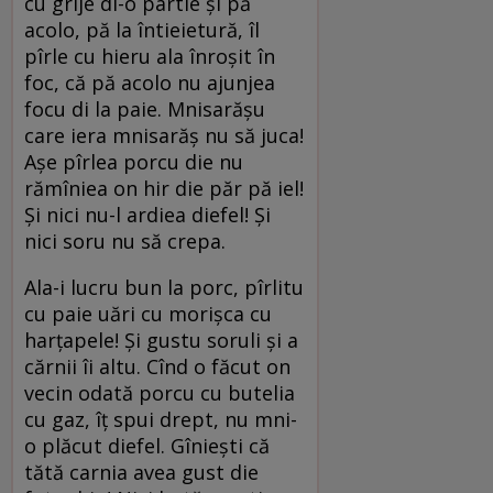
cu grije di-o partie și pă
acolo, pă la întieietură, îl
pîrle cu hieru ala înroșit în
foc, că pă acolo nu ajunjea
focu di la paie. Mnisarășu
care iera mnisarăș nu să juca!
Așe pîrlea porcu die nu
rămîniea on hir die păr pă iel!
Și nici nu-l ardiea diefel! Și
nici soru nu să crepa.
Ala-i lucru bun la porc, pîrlitu
cu paie uări cu morișca cu
harțapele! Și gustu soruli și a
cărnii îi altu. Cînd o făcut on
vecin odată porcu cu butelia
cu gaz, îț spui drept, nu mni-
o plăcut diefel. Gîniești că
tătă carnia avea gust die