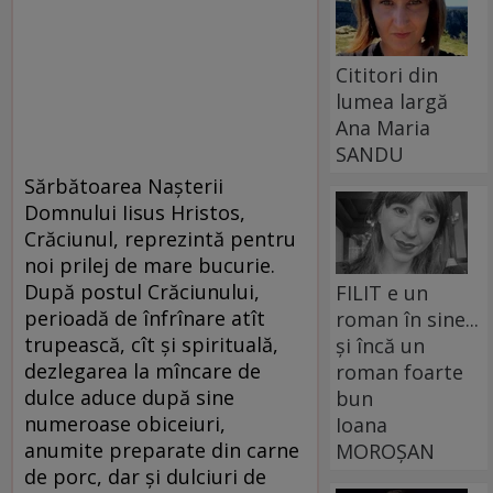
Cititori din
lumea largă
Ana Maria
SANDU
Sărbătoarea Naşterii
Domnului Iisus Hristos,
Crăciunul, reprezintă pentru
noi prilej de mare bucurie.
După postul Crăciunului,
FILIT e un
perioadă de înfrînare atît
roman în sine...
trupească, cît şi spirituală,
și încă un
dezlegarea la mîncare de
roman foarte
dulce aduce după sine
bun
numeroase obiceiuri,
Ioana
anumite preparate din carne
MOROȘAN
de porc, dar şi dulciuri de