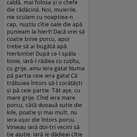
caldă, mai folosa și o chefe
die rădăcină. Noi, muierile,
nie sculam cu noaptiea-n
cap, nuștiu cîtie oale die apă
punieam la hiert! Dacă vrei să
coatie binie porcu, apoi
trebe să ai bugătă apă
hierbintie! După ce-l spăla
binie, iară-l rădiea cu cuțîtu,
cu grije, amu iera gata! Numa
pă partia ceie iera gata! Că
trăbuiea întors să-l corățăști
și pă ceie partie. Tăt așe, cu
mare grije. Cînd iera mare
porcu, cătă duoauă sutie die
kile, poatie și mai mult, nu
iera ușor die întors porcu.
Vinieau iară doi-tri vecini să
tie ajutie. Iară le dădieai cîtie