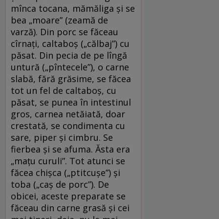
mînca tocana, mămăliga și se
bea „moare” (zeamă de
varză). Din porc se făceau
cîrnați, caltaboș („călbaj”) cu
păsat. Din pecia de pe lîngă
untură („pîntecele”), o carne
slabă, fără grăsime, se făcea
tot un fel de caltaboș, cu
păsat, se punea în intestinul
gros, carnea netăiată, doar
crestată, se condimenta cu
sare, piper și cimbru. Se
fierbea și se afuma. Ăsta era
„mațu curuli”. Tot atunci se
făcea chișca („ptitcușe”) și
toba („caș de porc”). De
obicei, aceste preparate se
făceau din carne grasă și cei