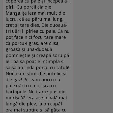
coperea cu paie și începea a-l
pîrli. Cu porcii cia die
Mangalița iera mai mult die
lucru, că au păru mai lung,
creț și tare dies. Die duoauă-
tri uări îl pîrlea cu paie. Că nu
poț face nici focu tare mare
că porcu-i gras, are clisa
groasă și una-duoauă
pomnieștie și creapă soru pă
iel, ba să poatie întîmpla și
să să aprindă porcu cu tătuli!
Noi n-am știut die butelie și
die gaz! Pîrleam porcu cu
paie uări cu morișca cu
harțapele. Nu ț-am spus die
morișcă? Iera așe o oală mai
lungă die plev, la on capăt
era mai subțîre și să găta cu