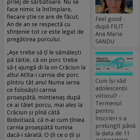
prilej de sărbătoare. Nu se
face nimic la întîmplare,
fiecare știe ce are de făcut.
Feel good -
An de an se respectă cu
după FILIT -
sfințenie tot ce este legat de
Ana Maria
pregătirea porcului.
SANDU
„Așe trebe să țî le sămălești
pă tăitie, că on porc trebe
să-ț ajungă di la on Crăciun la
altu! Atîta-i carnia die porc
Cum își văd
pîntru tăt anu! Numa iarna
adolescenții
ce folosăști carnia
viitorul? -
proaspătă, mintienaș după
Termenul
ce ai tăiet porcu, mai ales la
pentru
Crăciun și pînă cătă
înscrieri s-a
Bobotiază, că n-ai cum țîniea
prelungit până
carnia proaspătă tumna
la data de 11
dacă-i sărată. O țîi ce o țîi și