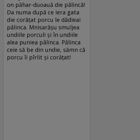
on păhar-duoauă die pălincă!
Da numa după ce iera gata
die corățat porcu le dădieai
pălinca. Mnisarășu smuljea
undiile porculi și în undiile
alea puniea pălinca. Pălinca
ceie să be din undie, sămn că
porcu îi pîrlit și corățat!