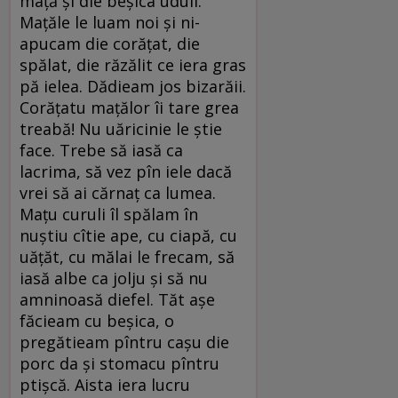
mață și die beșica uduli.
Mațăle le luam noi și ni-
apucam die corățat, die
spălat, die răzălit ce iera gras
pă ielea. Dădieam jos bizarăii.
Corățatu mațălor îi tare grea
treabă! Nu uăricinie le știe
face. Trebe să iasă ca
lacrima, să vez pîn iele dacă
vrei să ai cărnaț ca lumea.
Mațu curuli îl spălam în
nuștiu cîtie ape, cu ciapă, cu
uățăt, cu mălai le frecam, să
iasă albe ca jolju și să nu
amninoasă diefel. Tăt așe
făcieam cu beșica, o
pregătieam pîntru cașu die
porc da și stomacu pîntru
ptișcă. Aista iera lucru