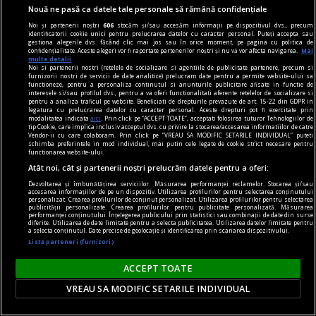
casa respectivă să-i facă un
Nouă ne pasă ca datele tale personale să rămână confidențiale
anumit fel de mîncare, dînd
Noi și partenerii noștri
606
stocăm și/sau accesăm informații pe dispozitivul dvs., precum
și detalii despre rețetă. Așa s-
identificatorii cookie unici pentru prelucrarea datelor cu caracter personal. Puteți accepta sau
gestiona alegerile dvs. făcând clic mai jos sau în orice moment, pe pagina cu politica de
a ajuns, în timp, să se
confidențialitate. Aceste alegeri vor fi raportate partenerilor noștri și nu vă vor afecta navigarea.
Mai
multe detalii
transmită anumite rețete
Noi si partenerii nostri (retelele de socializare si agentiile de publicitate partenere, precum si
furnizorii nostri de servicii de date analitice) prelucram date pentru a permite website-ului sa
știute numai de măcelari
functioneze, pentru a personaliza continutul si anunturile publicitare afisate in functie de
interesele si/sau profilul dvs., pentru a va oferi functionalitati aferente retelelor de socializare si
care ulterior au fost păstrate
pentru a analiza traficul pe website. Beneficiati de drepturile prevazute de art. 15-22 din GDPR in
legatura cu prelucrarea datelor cu caracter personal. Aceste drepturi pot fi exercitate prin
și făcute mai des. Fripturi din
modalitatea indicata
aici
. Prin click pe “ACCEPT TOATE”, acceptati folosirea tuturor Tehnologiilor de
tip Cookie, care implica inclusiv acceptul dvs. cu privire la stocarea/accesarea informatiilor de catre
„maseteri”, mușchii faciali de
Vendor-ii cu care colaboram. Prin click pe “VREAU SA MODIFIC SETARILE INDIVIDUAL” puteti
schimba preferintele in mod individual, mai putin cele legate de cookie strict necesare pentru
la porc, fripturi din
functionarea website-ului.
„pizdulice”, mușchi inghinali
Atât noi, cât și partenerii noștri prelucrăm datele pentru a oferi:
din pulpa porcului, mocskos
Dezvoltarea și îmbunătățirea serviciilor. Măsurarea performanței reclamelor. Stocarea și/sau
accesarea informațiilor de pe un dispozitiv. Utilizarea profilurilor pentru selectarea conținutului
personalizat. Crearea profilurilor de conținut personalizat. Utilizarea profilurilor pentru selectarea
tokany sau „tocana moșcoșe”.
publicității personalizate. Crearea profilurilor pentru publicitate personalizată. Măsurarea
performanței conținutului. Înțelegerea publicului prin statistici sau combinații de date din surse
I se spune așa din cauza
diferite. Utilizarea de date limitate pentru a selecta publicitatea. Utilizarea datelor limitate pentru
a selecta conținutul. Date precise de geolocație și identificarea prin scanarea dispozitivului.
faptului că se folosește
Listă parteneri (furnizori)
carnea de la „înjundietură”,
ACCEPT TOATE
zona în care a fost înjunghiat
animalul. Aici este o carne cu
VREAU SA MODIFIC SETARILE INDIVIDUAL
mult sînge și tocana va fi mai