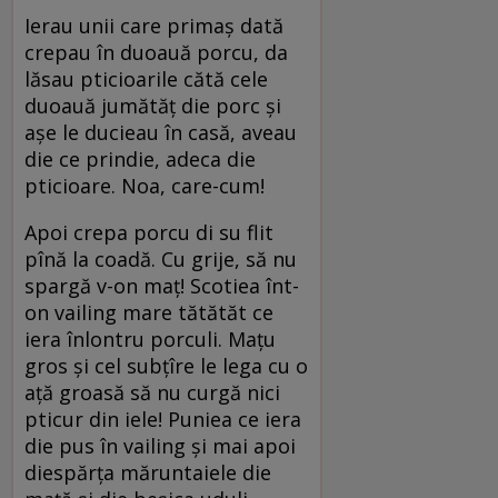
Ierau unii care primaș dată
crepau în duoauă porcu, da
lăsau pticioarile cătă cele
duoauă jumătăț die porc și
așe le ducieau în casă, aveau
die ce prindie, adeca die
pticioare. Noa, care-cum!
Apoi crepa porcu di su flit
pînă la coadă. Cu grije, să nu
spargă v-on maț! Scotiea înt-
on vailing mare tătătăt ce
iera înlontru porculi. Mațu
gros și cel subțîre le lega cu o
ață groasă să nu curgă nici
pticur din iele! Puniea ce iera
die pus în vailing și mai apoi
diespărța măruntaiele die