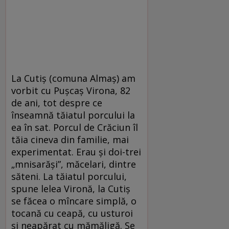
La Cutiș (comuna Almaș) am
vorbit cu Pușcaș Virona, 82
de ani, tot despre ce
înseamnă tăiatul porcului la
ea în sat. Porcul de Crăciun îl
tăia cineva din familie, mai
experimentat. Erau și doi-trei
„mnisarăși”, măcelari, dintre
săteni. La tăiatul porcului,
spune lelea Vironă, la Cutiș
se făcea o mîncare simplă, o
tocană cu ceapă, cu usturoi
și neapărat cu mămăligă. Se