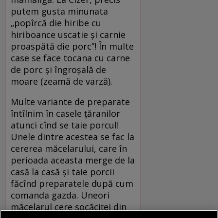
putem gusta minunata
„popîrcă die hiribe cu
hiriboance uscatie și carnie
proaspătă die porc”! În multe
case se face tocana cu carne
de porc și îngroșală de
moare (zeamă de varză).
Multe variante de preparate
întîlnim în casele țăranilor
atunci cînd se taie porcul!
Unele dintre acestea se fac la
cererea măcelarului, care în
perioada aceasta merge de la
casă la casă și taie porcii
făcînd preparatele după cum
comanda gazda. Uneori
măcelarul cere socăciței din