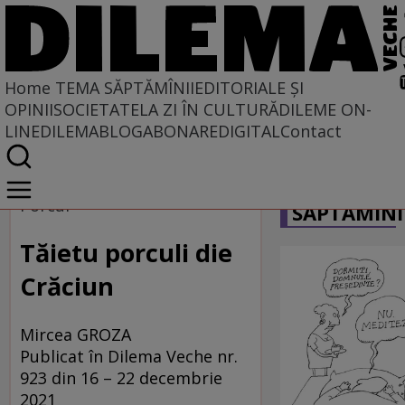
Home
TEMA SĂPTĂMÎNII
EDITORIALE ȘI
OPINII
SOCIETATE
LA ZI ÎN CULTURĂ
DILEME ON-
LINE
DILEMABLOG
ABONARE
DIGITAL
Contact
Home
CARICATU
Tema săptămînii
Porcul
SĂPTĂMÎNI
Tăietu porculi die
Crăciun
Mircea GROZA
Publicat în Dilema Veche nr.
923 din 16 – 22 decembrie
2021