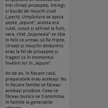
trei cîrnaţi proaspeţi, întregi,
şi bucăţi de muşchi crud
(„pecii). Umplutura se aşeza
peste „iepure”, acesta era
rulat, cusut şi atîrnat la fum,
vara, cînd „bujuneala” se tăia
în felii ce urmau să fie fripte,
cîrnaţii şi muşchii dinăuntru
erau la fel de proaspeţi şi
fragezi ca în momentul
învelirii lor în „iepure”.
An de an, în fiecare casă,
preparatele erau aceleași. Nu
în fiecare familie se făceau
aceleași produse. Ceea ce
făceau bunicii se transmitea
în familie la generațiile
viitoare.