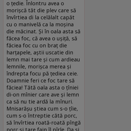
o țedie. Înlontru avea o
morișcă tăt die plev care să
învîrtiea di la celălalt capăt
cu o manivelă ca la moșina
die măcinat. Și în oala asta să
făcea foc, că avea o ușiță, să
făciea foc cu on braț die
harțapele, aștii uscatie din
lemn mai tare și cum ardieau
lemnile, morișca merea și
îndrepta focu pă țediea ceie.
Doamnie feri ce foc tare să
făciea! Tătă oala asta o țîniei
di-on mînier care ave și lemn
ca să nu tie ardă la mînuri.
Mnisarășu știea cum s-o țîie,
cum s-o întreptie cătă porc,
să învîrtiea roată-roată pîngă
porc și tare fain îl pîrle. Da și