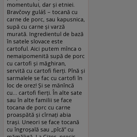
momentului, dar și etniei.
Bravčovy guláš – tocană cu
carne de porc, sau kapusnica,
supă cu carne și varză
murată. Ingredientul de bază
în satele slovace este
cartoful. Aici putem mînca o
nemaipomenită supă de porc
cu cartofi și măghiran,
servită cu cartofi fierți. Pînă și
sarmalele se fac cu cartofi în
loc de orez! Și se mănîncă
cu… cartofi fierți. În alte sate
sau în alte familii se face
tocana de porc cu carne
proaspătă și cîrnați abia
trași. Uneori se face tocană
cu îngroșală sau „pîcă” cu
mămăligă. La Cizer, precis