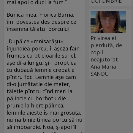
OCTOMBRIE
mai apoi o duci la fum.”
Bunica mea, Florica Barna,
îmi povestea des despre ce
însemna tăiatul porcului.
Privirea ei
„După ce «mnisarășu»
pierdută, de
înjundiea porcu, îl așeza fain-
copil
frumos cu pticioarile su iel,
neajutorat
așe di-a lungu, și-l proptiea
Ana Maria
cu duoauă lemnie crepatie
SANDU
pîntru foc. Lemnie așe cam
di-o jumătatie die meter,
tăietie pîntru cînd meri la
pălincie cu borhotu die
prunie la hiert pălinca,
lemnile aieste îs mai grosuță,
numa binie țîniea porcu să nu
să îmboardie. Noa, ș-apoi îl