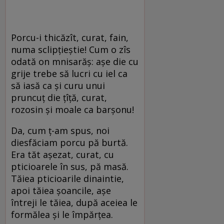
Porcu-i thicăzît, curat, fain,
numa sclipțieștie! Cum o zîs
odată on mnisarăș: așe die cu
grije trebe să lucri cu iel ca
să iasă ca și curu unui
pruncuț die țîță, curat,
rozosin și moale ca barșonu!
Da, cum ț-am spus, noi
diesfăciam porcu pă burtă.
Era tăt așezat, curat, cu
pticioarele în sus, pă masă.
Tăiea pticioarile dinaintie,
apoi tăiea șoancile, așe
întreji le tăiea, după aceiea le
formălea și le împărțea.