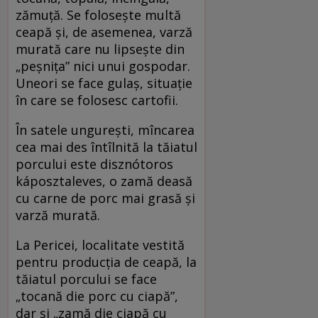
zămuță. Se folosește multă
ceapă și, de asemenea, varză
murată care nu lipsește din
„peșnița” nici unui gospodar.
Uneori se face gulaș, situație
în care se folosesc cartofii.
În satele ungurești, mîncarea
cea mai des întîlnită la tăiatul
porcului este disznótoros
káposztaleves, o zamă deasă
cu carne de porc mai grasă și
varză murată.
La Pericei, localitate vestită
pentru producția de ceapă, la
tăiatul porcului se face
„tocană die porc cu ciapă”,
dar și „zamă die ciapă cu