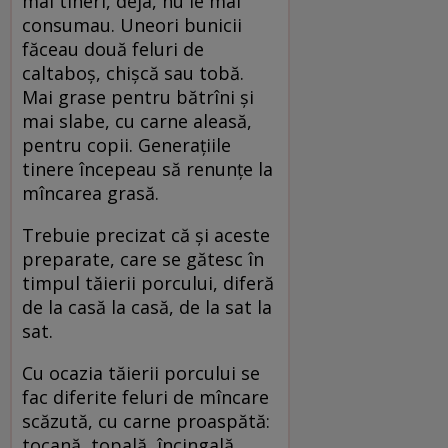
mai tineri, deja, nu le mai
consumau. Uneori bunicii
făceau două feluri de
caltaboș, chișcă sau tobă.
Mai grase pentru bătrîni și
mai slabe, cu carne aleasă,
pentru copii. Generațiile
tinere începeau să renunțe la
mîncarea grasă.
Trebuie precizat că și aceste
preparate, care se gătesc în
timpul tăierii porcului, diferă
de la casă la casă, de la sat la
sat.
Cu ocazia tăierii porcului se
fac diferite feluri de mîncare
scăzută, cu carne proaspătă:
tocană, topală, încingală,