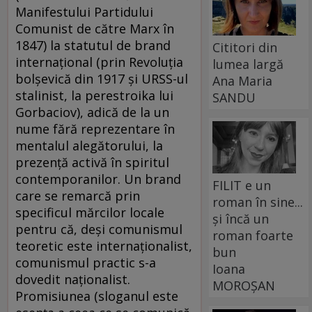
Manifestului Partidului
Comunist de către Marx în
1847) la statutul de brand
Cititori din
internaţional (prin Revoluţia
lumea largă
bolşevică din 1917 şi URSS-ul
Ana Maria
stalinist, la perestroika lui
SANDU
Gorbaciov), adică de la un
nume fără reprezentare în
mentalul alegătorului, la
prezenţă activă în spiritul
contemporanilor. Un brand
FILIT e un
care se remarcă prin
roman în sine...
specificul mărcilor locale
și încă un
pentru că, deşi comunismul
roman foarte
teoretic este internaţionalist,
bun
comunismul practic s-a
Ioana
dovedit naţionalist.
MOROȘAN
Promisiunea (sloganul este