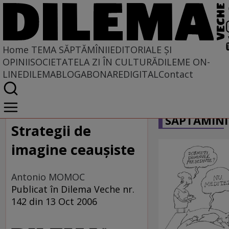
Home
TEMA SĂPTĂMÎNII
EDITORIALE ȘI
OPINII
SOCIETATE
LA ZI ÎN CULTURĂ
DILEME ON-
LINE
DILEMABLOG
ABONARE
DIGITAL
Contact
Home
CARICATU
Tema săptămînii
SĂPTĂMÎNI
Strategii de
imagine ceauşiste
Antonio MOMOC
Publicat în Dilema Veche nr.
142 din 13 Oct 2006