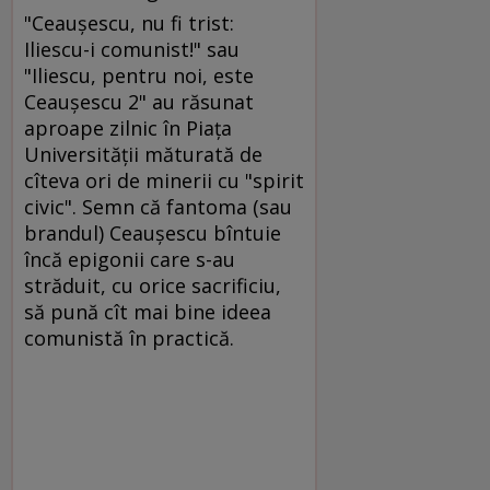
"Ceauşescu, nu fi trist:
Iliescu-i comunist!" sau
"Iliescu, pentru noi, este
Ceauşescu 2" au răsunat
aproape zilnic în Piaţa
Universităţii măturată de
cîteva ori de minerii cu "spirit
civic". Semn că fantoma (sau
brandul) Ceauşescu bîntuie
încă epigonii care s-au
străduit, cu orice sacrificiu,
să pună cît mai bine ideea
comunistă în practică.