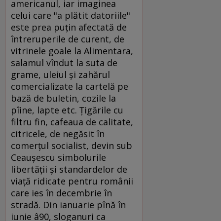
americanul, iar imaginea
celui care "a plătit datoriile"
este prea puţin afectată de
întreruperile de curent, de
vitrinele goale la Alimentara,
salamul vîndut la suta de
grame, uleiul şi zahărul
comercializate la cartelă pe
bază de buletin, cozile la
pîine, lapte etc. Ţigările cu
filtru fin, cafeaua de calitate,
citricele, de negăsit în
comerţul socialist, devin sub
Ceauşescu simbolurile
libertăţii şi standardelor de
viaţă ridicate pentru românii
care ies în decembrie în
stradă. Din ianuarie pînă în
iunie â90, sloganuri ca