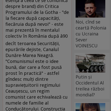
esenţa a ceea ce se comunică
despre brand) din Critica
Programului de la Gotha - "de
la fiecare după capacităţi,
Noi, cînd se
fiecăruia după nevoi" - este
ceartă Polonia
mai prezentă în mentalul
cu Ucraina
colectiv în România după â90
Sever
decît teroarea Securităţii,
VOINESCU
epurările dejiste, Canalul
Dunăre-Marea Neagră.
"Comunismul este o idee
bună, dar care a fost pusă
prost în practică" - astfel
Putin și
gîndesc mulţi dintre
Occidentul Al
supravieţuitorii regimului
treilea război
Ceauşescu, un regim
mondial?
comunist care echivalează cu
numele de familie al
Conducătorului. Construcţia