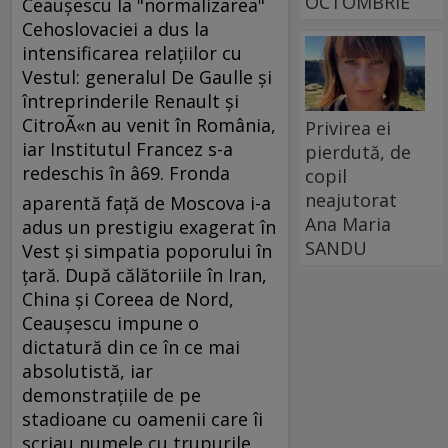
OCTOMBRIE
Ceauşescu la "normalizarea"
Cehoslovaciei a dus la
intensificarea relaţiilor cu
Vestul: generalul De Gaulle şi
întreprinderile Renault şi
CitroÃ«n au venit în România,
Privirea ei
iar Institutul Francez s-a
pierdută, de
redeschis în â69. Fronda
copil
neajutorat
aparentă faţă de Moscova i-a
Ana Maria
adus un prestigiu exagerat în
SANDU
Vest şi simpatia poporului în
ţară. După călătoriile în Iran,
China şi Coreea de Nord,
Ceauşescu impune o
dictatură din ce în ce mai
absolutistă, iar
demonstraţiile de pe
stadioane cu oamenii care îi
scriau numele cu trupurile,