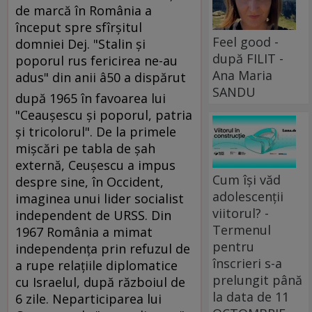
de marcă în România a
început spre sfîrşitul
Feel good -
domniei Dej. "Stalin şi
după FILIT -
poporul rus fericirea ne-au
Ana Maria
adus" din anii â50 a dispărut
SANDU
după 1965 în favoarea lui
"Ceauşescu şi poporul, patria
şi tricolorul". De la primele
mişcări pe tabla de şah
externă, Ceuşescu a impus
Cum își văd
despre sine, în Occident,
adolescenții
imaginea unui lider socialist
viitorul? -
independent de URSS. Din
Termenul
1967 România a mimat
pentru
independenţa prin refuzul de
înscrieri s-a
a rupe relaţiile diplomatice
prelungit până
cu Israelul, după războiul de
la data de 11
6 zile. Neparticiparea lui