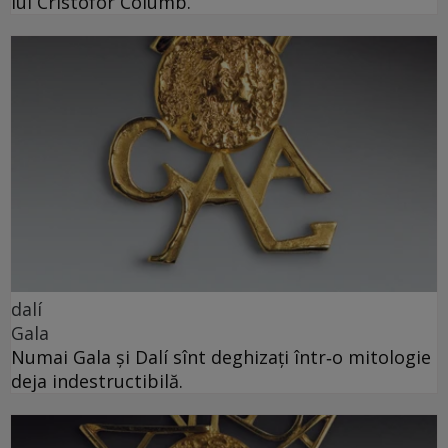
lui Cristofor Columb.
dalí
Gala
Numai Gala și Dalí sînt deghizați într‑o mitologie
deja indestructibilă.