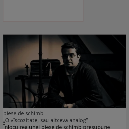
piese de schimb
„O vîscozitate, sau altceva analog”
Înlocuirea unei piese de schimb presupune