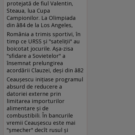
protejată de fiul Valentin,
Steaua, lua Cupa
Campionilor. La Olimpiada
din â84 de la Los Angeles,
România a trimis sportivi, în
timp ce URSS şi "sateliţii" au
boicotat jocurile. Aşa-zisa
"sfidare a Sovietelor" a
însemnat prelungirea
acordării Clauzei, deşi din â82
Ceauşescu iniţiase programul
absurd de reducere a
datoriei externe prin
limitarea importurilor
alimentare şi de
combustibili. În bancurile
vremii Ceauşescu este mai
"şmecher" decît rusul şi