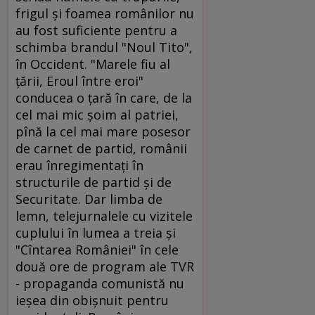
frigul şi foamea românilor nu
au fost suficiente pentru a
schimba brandul "Noul Tito",
în Occident. "Marele fiu al
ţării, Eroul între eroi"
conducea o ţară în care, de la
cel mai mic şoim al patriei,
pînă la cel mai mare posesor
de carnet de partid, românii
erau înregimentaţi în
structurile de partid şi de
Securitate. Dar limba de
lemn, telejurnalele cu vizitele
cuplului în lumea a treia şi
"Cîntarea României" în cele
două ore de program ale TVR
- propaganda comunistă nu
ieşea din obişnuit pentru