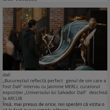
dalí
„Bucureștiul reflectă perfect genul de om care a
fost Dalí“ interviu cu Jasmine MERLI, curatorul
expoziției „Universului lui Salvador Dalí“ deschisă
la ARCUB
Însă, mai presus de orice, noi sperăm că vizita o
să le facă pur și simplu plăcere.