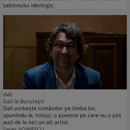
șablonului ideologic.
dalí
Dalí la București
Dalí vorbește românilor pe limba lor,
spunîndu‑le, totuși, o poveste pe care nu o pot
auzi de la nici un alt artist.
Sever VOINESCU