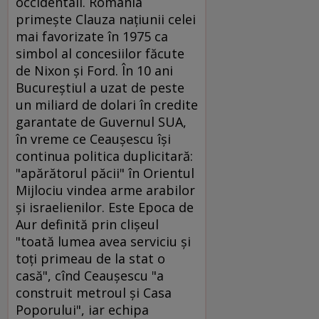
occidentali. România
primeşte Clauza naţiunii celei
mai favorizate în 1975 ca
simbol al concesiilor făcute
de Nixon şi Ford. În 10 ani
Bucureştiul a uzat de peste
un miliard de dolari în credite
garantate de Guvernul SUA,
în vreme ce Ceauşescu îşi
continua politica duplicitară:
"apărătorul păcii" în Orientul
Mijlociu vindea arme arabilor
şi israelienilor. Este Epoca de
Aur definită prin clişeul
"toată lumea avea serviciu şi
toţi primeau de la stat o
casă", cînd Ceauşescu "a
construit metroul şi Casa
Poporului", iar echipa