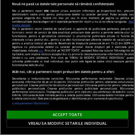
Nouă ne pasă ca datele tale personale să rămână confidențiale
Noi și partenerii noștri
606
stocăm și/sau accesăm informații pe dispozitivul dvs., precum
identificatorii cookie unici pentru prelucrarea datelor cu caracter personal. Puteți accepta sau
gestiona alegerile dvs. făcând clic mai jos sau în orice moment, pe pagina cu politica de
confidențialitate. Aceste alegeri vor fi raportate partenerilor noștri și nu vă vor afecta navigarea.
Mai
multe detalii
Noi si partenerii nostri (retelele de socializare si agentiile de publicitate partenere, precum si
furnizorii nostri de servicii de date analitice) prelucram date pentru a permite website-ului sa
dalí
functioneze, pentru a personaliza continutul si anunturile publicitare afisate in functie de
interesele si/sau profilul dvs., pentru a va oferi functionalitati aferente retelelor de socializare si
Dalí în România?
pentru a analiza traficul pe website. Beneficiati de drepturile prevazute de art. 15-22 din GDPR in
legatura cu prelucrarea datelor cu caracter personal. Aceste drepturi pot fi exercitate prin
Dacă ar fi să căutăm influența lui Dalí în arta
modalitatea indicata
aici
. Prin click pe “ACCEPT TOATE”, acceptati folosirea tuturor Tehnologiilor de
tip Cookie, care implica inclusiv acceptul dvs. cu privire la stocarea/accesarea informatiilor de catre
românească, este necesar ca mai întîi să
Vendor-ii cu care colaboram. Prin click pe “VREAU SA MODIFIC SETARILE INDIVIDUAL” puteti
schimba preferintele in mod individual, mai putin cele legate de cookie strict necesare pentru
înțelegem cine și ce a fost Salvador Dalí.
functionarea website-ului.
Atât noi, cât și partenerii noștri prelucrăm datele pentru a oferi:
Dezvoltarea și îmbunătățirea serviciilor. Măsurarea performanței reclamelor. Stocarea și/sau
accesarea informațiilor de pe un dispozitiv. Utilizarea profilurilor pentru selectarea conținutului
personalizat. Crearea profilurilor de conținut personalizat. Utilizarea profilurilor pentru selectarea
publicității personalizate. Crearea profilurilor pentru publicitate personalizată. Măsurarea
performanței conținutului. Înțelegerea publicului prin statistici sau combinații de date din surse
diferite. Utilizarea de date limitate pentru a selecta publicitatea. Utilizarea datelor limitate pentru
a selecta conținutul. Date precise de geolocație și identificarea prin scanarea dispozitivului.
Listă parteneri (furnizori)
ACCEPT TOATE
VREAU SA MODIFIC SETARILE INDIVIDUAL