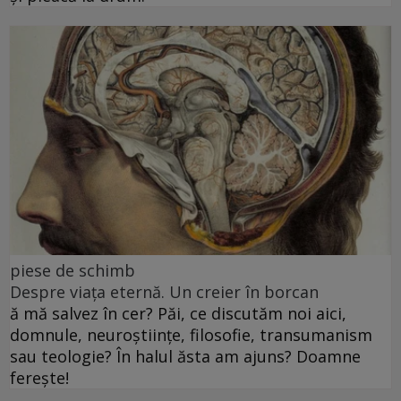
piese de schimb
Despre viața eternă. Un creier în borcan
ă mă salvez în cer? Păi, ce discutăm noi aici,
domnule, neuroștiințe, filosofie, transumanism
sau teologie? În halul ăsta am ajuns? Doamne
ferește!