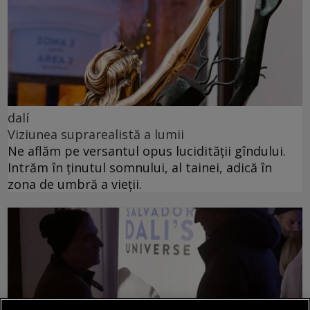
dalí
Viziunea suprarealistă a lumii
Ne aflăm pe versantul opus lucidității gîndului.
Intrăm în ținutul somnului, al tainei, adică în
zona de umbră a vieții.