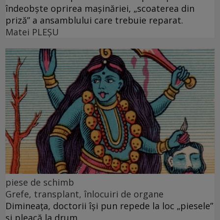
îndeobște oprirea mașinăriei, „scoaterea din
priză” a ansamblului care trebuie reparat.
Matei PLEŞU
piese de schimb
Grefe, transplant, înlocuiri de organe
Dimineața, doctorii își pun repede la loc „piesele”
și pleacă la drum.