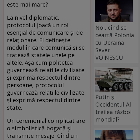
este mai mare?
La nivel diplomatic,
protocolul joacă un rol
Noi, cînd se
esențial de comunicare și de
ceartă Polonia
relaționare. El definește
cu Ucraina
modul în care comunică și se
Sever
tratează statele unele pe
VOINESCU
altele. Așa cum politețea
guvernează relațiile civilizate
și exprimă respectul dintre
persoane, protocolul
guvernează relațiile civilizate
Putin și
și exprimă respectul dintre
Occidentul Al
state.
treilea război
mondial?
Un ceremonial complicat are
o simbolistică bogată și
transmite mesaje. Cînd un