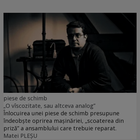
piese de schimb
„O vîscozitate, sau altceva analog”
Înlocuirea unei piese de schimb presupune
îndeobște oprirea mașinăriei, „scoaterea din
priză” a ansamblului care trebuie reparat.
Matei PLEŞU