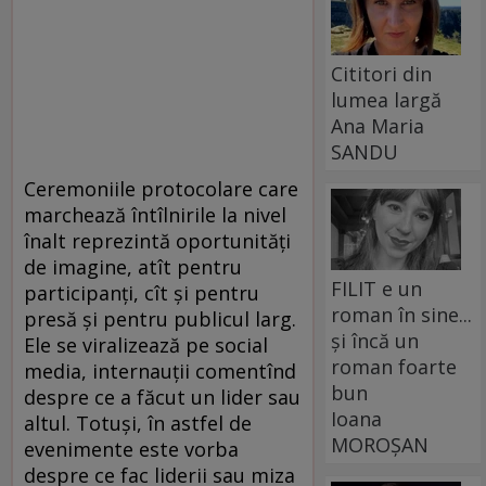
Cititori din
lumea largă
Ana Maria
SANDU
Ceremoniile protocolare care
marchează întîlnirile la nivel
înalt reprezintă oportunități
de imagine, atît pentru
FILIT e un
participanți, cît și pentru
roman în sine...
presă și pentru publicul larg.
și încă un
Ele se viralizează pe social
roman foarte
media, internauții comentînd
bun
despre ce a făcut un lider sau
Ioana
altul. Totuși, în astfel de
MOROȘAN
evenimente este vorba
despre ce fac liderii sau miza