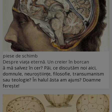
piese de schimb
Despre viața eternă. Un creier în borcan
ă mă salvez în cer? Păi, ce discutăm noi aici,
domnule, neuroștiințe, filosofie, transumanism
sau teologie? În halul ăsta am ajuns? Doamne
ferește!