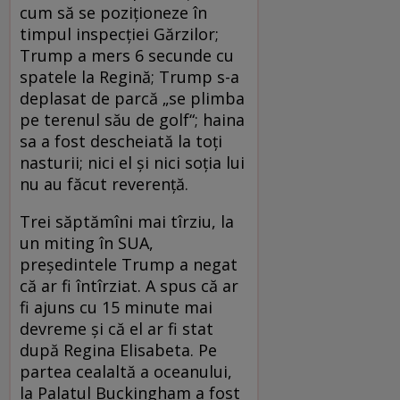
cum să se poziționeze în
timpul inspecției Gărzilor;
Trump a mers 6 secunde cu
spatele la Regină; Trump s-a
deplasat de parcă „se plimba
pe terenul său de golf“; haina
sa a fost descheiată la toți
nasturii; nici el și nici soția lui
nu au făcut reverență.
Trei săptămîni mai tîrziu, la
un miting în SUA,
președintele Trump a negat
că ar fi întîrziat. A spus că ar
fi ajuns cu 15 minute mai
devreme și că el ar fi stat
după Regina Elisabeta. Pe
partea cealaltă a oceanului,
la Palatul Buckingham a fost