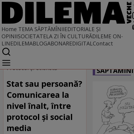
Home
TEMA SĂPTĂMÎNII
EDITORIALE ȘI
OPINII
SOCIETATE
LA ZI ÎN CULTURĂ
DILEME ON-
LINE
DILEMABLOG
ABONARE
DIGITAL
Contact
Home
CARICATU
Tema săptămînii
Protocol și etichetă
SĂPTĂMÎNI
Stat sau persoană?
Comunicarea la
nivel înalt, între
protocol și social
media