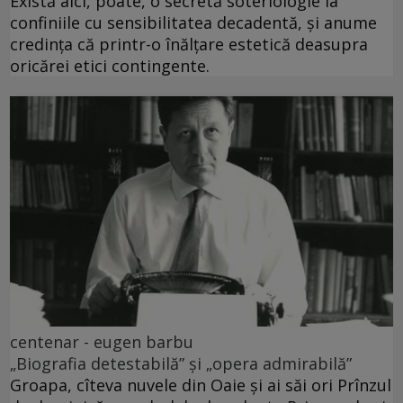
Există aici, poate, o secretă soteriologie la
confiniile cu sensibilitatea decadentă, și anume
credința că printr-o înălțare estetică deasupra
oricărei etici contingente.
centenar - eugen barbu
„Biografia detestabilă” și „opera admirabilă”
Groapa, cîteva nuvele din Oaie și ai săi ori Prînzul