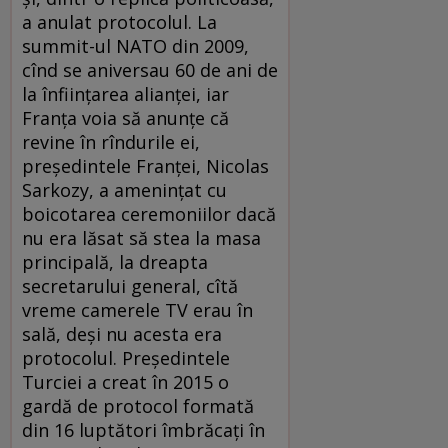
a anulat protocolul. La
summit-ul NATO din 2009,
cînd se aniversau 60 de ani de
la înființarea alianței, iar
Franța voia să anunțe că
revine în rîndurile ei,
președintele Franței, Nicolas
Sarkozy, a amenințat cu
boicotarea ceremoniilor dacă
nu era lăsat să stea la masa
principală, la dreapta
secretarului general, cîtă
vreme camerele TV erau în
sală, deși nu acesta era
protocolul. Președintele
Turciei a creat în 2015 o
gardă de protocol formată
din 16 luptători îmbrăcați în