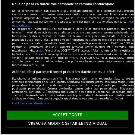
Nouă ne pasă ca datele tale personale să rămână confidențiale
Noi și partenerii noștri
606
stocăm și/sau accesăm informații pe dispozitivul dvs., precum
identificatorii cookie unici pentru prelucrarea datelor cu caracter personal. Puteți accepta sau
gestiona alegerile dvs. făcând clic mai jos sau în orice moment, pe pagina cu politica de
confidențialitate. Aceste alegeri vor fi raportate partenerilor noștri și nu vă vor afecta navigarea.
Mai
multe detalii
Noi si partenerii nostri (retelele de socializare si agentiile de publicitate partenere, precum si
furnizorii nostri de servicii de date analitice) prelucram date pentru a permite website-ului sa
functioneze, pentru a personaliza continutul si anunturile publicitare afisate in functie de
interesele si/sau profilul dvs., pentru a va oferi functionalitati aferente retelelor de socializare si
pentru a analiza traficul pe website. Beneficiati de drepturile prevazute de art. 15-22 din GDPR in
legatura cu prelucrarea datelor cu caracter personal. Aceste drepturi pot fi exercitate prin
modalitatea indicata
aici
. Prin click pe “ACCEPT TOATE”, acceptati folosirea tuturor Tehnologiilor de
tip Cookie, care implica inclusiv acceptul dvs. cu privire la stocarea/accesarea informatiilor de catre
Vendor-ii cu care colaboram. Prin click pe “VREAU SA MODIFIC SETARILE INDIVIDUAL” puteti
schimba preferintele in mod individual, mai putin cele legate de cookie strict necesare pentru
functionarea website-ului.
Atât noi, cât și partenerii noștri prelucrăm datele pentru a oferi:
dalí
Dezvoltarea și îmbunătățirea serviciilor. Măsurarea performanței reclamelor. Stocarea și/sau
Dalí la București
accesarea informațiilor de pe un dispozitiv. Utilizarea profilurilor pentru selectarea conținutului
personalizat. Crearea profilurilor de conținut personalizat. Utilizarea profilurilor pentru selectarea
Dalí vorbește românilor pe limba lor,
publicității personalizate. Crearea profilurilor pentru publicitate personalizată. Măsurarea
performanței conținutului. Înțelegerea publicului prin statistici sau combinații de date din surse
spunîndu‑le, totuși, o poveste pe care nu o pot
diferite. Utilizarea de date limitate pentru a selecta publicitatea. Utilizarea datelor limitate pentru
a selecta conținutul. Date precise de geolocație și identificarea prin scanarea dispozitivului.
auzi de la nici un alt artist.
Listă parteneri (furnizori)
Sever VOINESCU
ACCEPT TOATE
VREAU SA MODIFIC SETARILE INDIVIDUAL