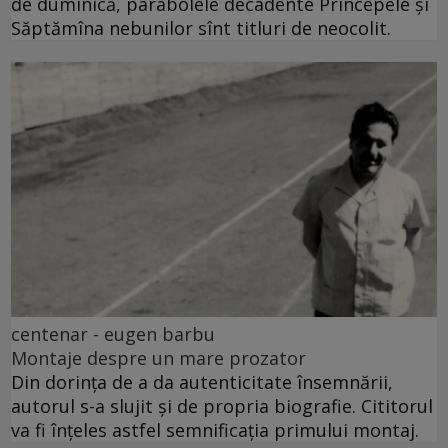
de duminică, parabolele decadente Princepele și
Săptămîna nebunilor sînt titluri de neocolit.
centenar - eugen barbu
Montaje despre un mare prozator
Din dorința de a da autenticitate însemnării,
autorul s-a slujit și de propria biografie. Cititorul
va fi înțeles astfel semnificația primului montaj.