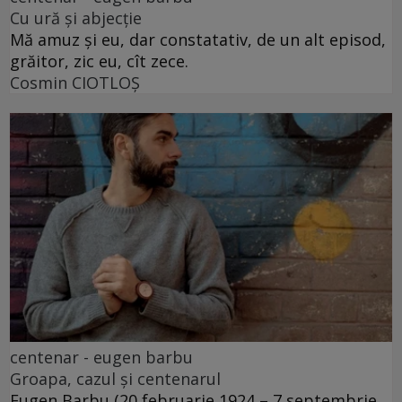
Cu ură și abjecție
Mă amuz și eu, dar constatativ, de un alt episod,
grăitor, zic eu, cît zece.
Cosmin CIOTLOŞ
centenar - eugen barbu
Groapa, cazul și centenarul
Eugen Barbu (20 februarie 1924 – 7 septembrie