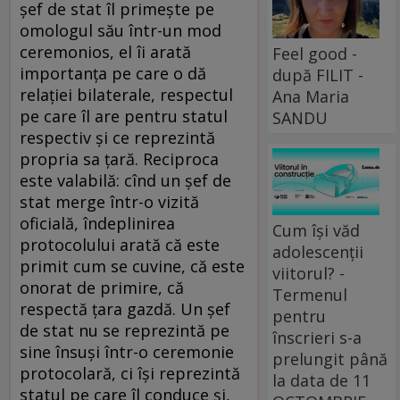
șef de stat îl primește pe
omologul său într-un mod
ceremonios, el îi arată
Feel good -
importanța pe care o dă
după FILIT -
relației bilaterale, respectul
Ana Maria
pe care îl are pentru statul
SANDU
respectiv și ce reprezintă
propria sa țară. Reciproca
este valabilă: cînd un șef de
stat merge într-o vizită
oficială, îndeplinirea
Cum își văd
protocolului arată că este
adolescenții
primit cum se cuvine, că este
viitorul? -
onorat de primire, că
Termenul
respectă țara gazdă. Un șef
pentru
de stat nu se reprezintă pe
înscrieri s-a
sine însuși într-o ceremonie
prelungit până
protocolară, ci își reprezintă
la data de 11
statul pe care îl conduce și,