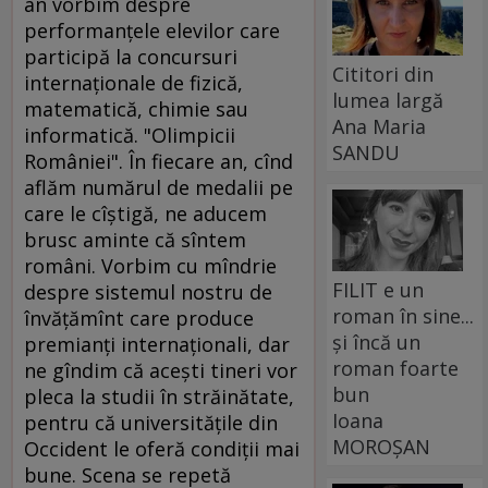
an vorbim despre
performanţele elevilor care
participă la concursuri
Cititori din
internaţionale de fizică,
lumea largă
matematică, chimie sau
Ana Maria
informatică. "Olimpicii
SANDU
României". În fiecare an, cînd
aflăm numărul de medalii pe
care le cîştigă, ne aducem
brusc aminte că sîntem
români. Vorbim cu mîndrie
FILIT e un
despre sistemul nostru de
roman în sine...
învăţămînt care produce
și încă un
premianţi internaţionali, dar
roman foarte
ne gîndim că aceşti tineri vor
bun
pleca la studii în străinătate,
Ioana
pentru că universităţile din
MOROȘAN
Occident le oferă condiţii mai
bune. Scena se repetă