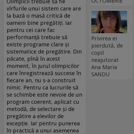
OCTOMBRIE
Olimpicii trebuie să fie
vîrfurile unui sistem care are
la bază o masă critică de
oameni bine pregătiţi. Iar
pentru cei care fac
performanţă trebuie să
Privirea ei
existe programe clare şi
pierdută, de
sistematice de pregătire. Din
copil
păcate, pînă în acest
neajutorat
moment, în jurul olimpicilor
Ana Maria
care înregistrează succese în
SANDU
fiecare an, nu s-a construit
nimic. Pentru ca lucrurile să
se schimbe este nevoie de un
program coerent, aplicat cu
metodă, de selectare şi de
pregătire a elevilor de
excepţie. Iar pentru punerea
în practică a unui asemenea