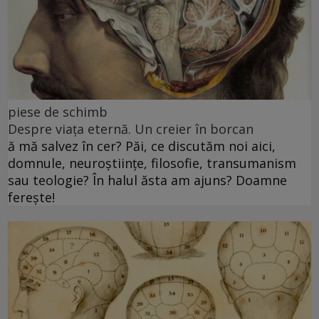
piese de schimb
Despre viața eternă. Un creier în borcan
ă mă salvez în cer? Păi, ce discutăm noi aici,
domnule, neuroștiințe, filosofie, transumanism
sau teologie? În halul ăsta am ajuns? Doamne
ferește!