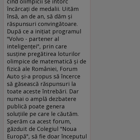
cînd olimpicii se întorc
încărcaţi de medalii. Uităm
însă, an de an, să dăm şi
răspunsuri convingătoare.
După ce a iniţiat programul
"Volvo - partener al
inteligenţei", prin care
susţine pregătirea loturilor
olimpice de matematică şi de
fizică ale României, Forum
Auto şi-a propus să încerce
să găsească răspunsuri la
toate aceste întrebări. Dar
numai o amplă dezbatere
publică poate genera
soluţiile pe care le căutăm.
Sperăm ca acest forum,
găzduit de Colegiul "Noua
Europă", să fie doar începutul