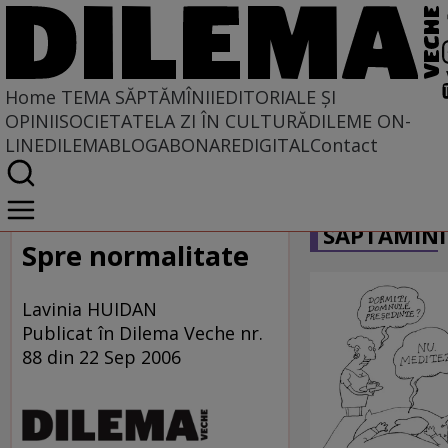
Home
TEMA SĂPTĂMÎNII
EDITORIALE ȘI
OPINII
SOCIETATE
LA ZI ÎN CULTURĂ
DILEME ON-
LINE
DILEMABLOG
ABONARE
DIGITAL
Contact
Home
CARICATU
Tema săptămînii
SĂPTĂMÎNI
Spre normalitate
Lavinia HUIDAN
Publicat în Dilema Veche nr.
88 din 22 Sep 2006