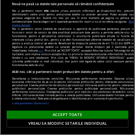
Dalí în România?
Nouă ne pasă ca datele tale personale să rămână confidențiale
Dacă ar fi să căutăm influența lui Dalí în arta
Noi și partenerii noștri
606
stocăm și/sau accesăm informații pe dispozitivul dvs., precum
românească, este necesar ca mai întîi să
identificatorii cookie unici pentru prelucrarea datelor cu caracter personal. Puteți accepta sau
gestiona alegerile dvs. făcând clic mai jos sau în orice moment, pe pagina cu politica de
înțelegem cine și ce a fost Salvador Dalí.
confidențialitate. Aceste alegeri vor fi raportate partenerilor noștri și nu vă vor afecta navigarea.
Mai
multe detalii
Noi si partenerii nostri (retelele de socializare si agentiile de publicitate partenere, precum si
furnizorii nostri de servicii de date analitice) prelucram date pentru a permite website-ului sa
functioneze, pentru a personaliza continutul si anunturile publicitare afisate in functie de
interesele si/sau profilul dvs., pentru a va oferi functionalitati aferente retelelor de socializare si
pentru a analiza traficul pe website. Beneficiati de drepturile prevazute de art. 15-22 din GDPR in
legatura cu prelucrarea datelor cu caracter personal. Aceste drepturi pot fi exercitate prin
modalitatea indicata
aici
. Prin click pe “ACCEPT TOATE”, acceptati folosirea tuturor Tehnologiilor de
tip Cookie, care implica inclusiv acceptul dvs. cu privire la stocarea/accesarea informatiilor de catre
Vendor-ii cu care colaboram. Prin click pe “VREAU SA MODIFIC SETARILE INDIVIDUAL” puteti
schimba preferintele in mod individual, mai putin cele legate de cookie strict necesare pentru
functionarea website-ului.
Atât noi, cât și partenerii noștri prelucrăm datele pentru a oferi:
Dezvoltarea și îmbunătățirea serviciilor. Măsurarea performanței reclamelor. Stocarea și/sau
accesarea informațiilor de pe un dispozitiv. Utilizarea profilurilor pentru selectarea conținutului
personalizat. Crearea profilurilor de conținut personalizat. Utilizarea profilurilor pentru selectarea
publicității personalizate. Crearea profilurilor pentru publicitate personalizată. Măsurarea
performanței conținutului. Înțelegerea publicului prin statistici sau combinații de date din surse
diferite. Utilizarea de date limitate pentru a selecta publicitatea. Utilizarea datelor limitate pentru
a selecta conținutul. Date precise de geolocație și identificarea prin scanarea dispozitivului.
Listă parteneri (furnizori)
noile fanatisme
ACCEPT TOATE
Mințile înfierbîntate
VREAU SA MODIFIC SETARILE INDIVIDUAL
Cu alte cuvinte, cum diferă noile forme de