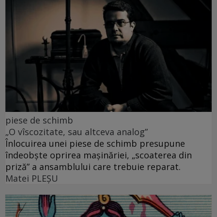
piese de schimb
„O vîscozitate, sau altceva analog”
Înlocuirea unei piese de schimb presupune
îndeobște oprirea mașinăriei, „scoaterea din
priză” a ansamblului care trebuie reparat.
Matei PLEŞU