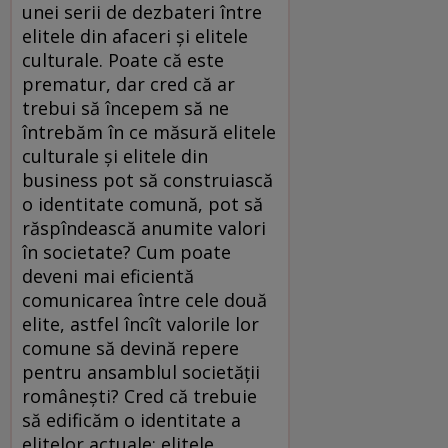
unei serii de dezbateri între
elitele din afaceri şi elitele
culturale. Poate că este
prematur, dar cred că ar
trebui să începem să ne
întrebăm în ce măsură elitele
culturale şi elitele din
business pot să construiască
o identitate comună, pot să
răspîndească anumite valori
în societate? Cum poate
deveni mai eficientă
comunicarea între cele două
elite, astfel încît valorile lor
comune să devină repere
pentru ansamblul societăţii
româneşti? Cred că trebuie
să edificăm o identitate a
elitelor actuale: elitele