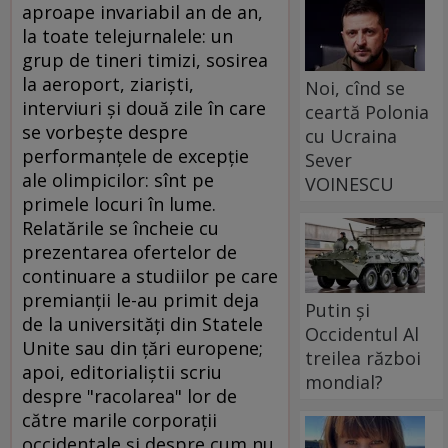
aproape invariabil an de an,
la toate telejurnalele: un
grup de tineri timizi, sosirea
la aeroport, ziarişti,
Noi, cînd se
interviuri şi două zile în care
ceartă Polonia
se vorbeşte despre
cu Ucraina
performanţele de excepţie
Sever
ale olimpicilor: sînt pe
VOINESCU
primele locuri în lume.
Relatările se încheie cu
prezentarea ofertelor de
continuare a studiilor pe care
premianţii le-au primit deja
Putin și
de la universităţi din Statele
Occidentul Al
Unite sau din ţări europene;
treilea război
apoi, editorialiştii scriu
mondial?
despre "racolarea" lor de
către marile corporaţii
occidentale şi despre cum nu