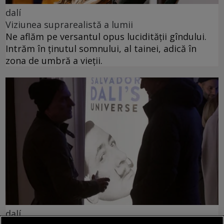
dalí
Viziunea suprarealistă a lumii
Ne aflăm pe versantul opus lucidității gîndului.
Intrăm în ținutul somnului, al tainei, adică în
zona de umbră a vieții.
dalí