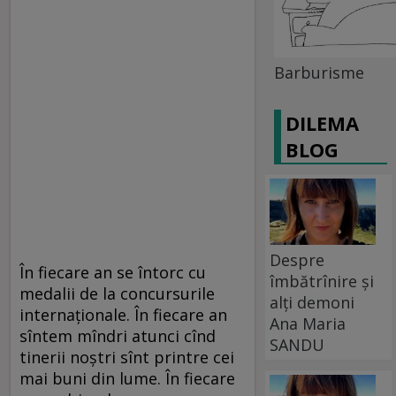
Barburisme
DILEMA
BLOG
Despre
În fiecare an se întorc cu
îmbătrînire și
medalii de la concursurile
alți demoni
internaţionale. În fiecare an
Ana Maria
sîntem mîndri atunci cînd
SANDU
tinerii noştri sînt printre cei
mai buni din lume. În fiecare