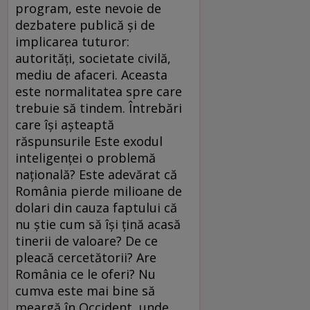
program, este nevoie de
dezbatere publică şi de
implicarea tuturor:
autorităţi, societate civilă,
mediu de afaceri. Aceasta
este normalitatea spre care
trebuie să tindem. Întrebări
care îşi aşteaptă
răspunsurile Este exodul
inteligenţei o problemă
naţională? Este adevărat că
România pierde milioane de
dolari din cauza faptului că
nu ştie cum să îşi ţină acasă
tinerii de valoare? De ce
pleacă cercetătorii? Are
România ce le oferi? Nu
cumva este mai bine să
meargă în Occident, unde