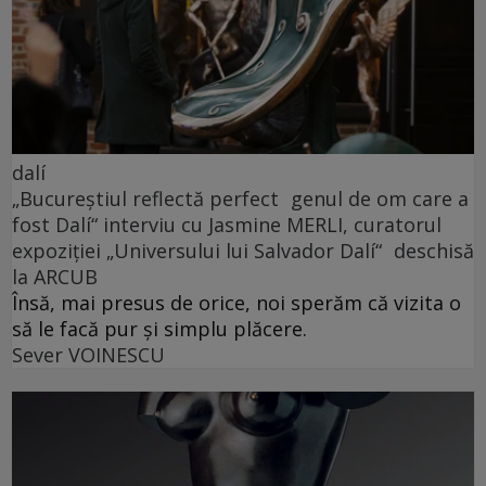
dalí
„Bucureștiul reflectă perfect genul de om care a
fost Dalí“ interviu cu Jasmine MERLI, curatorul
expoziției „Universului lui Salvador Dalí“ deschisă
la ARCUB
Însă, mai presus de orice, noi sperăm că vizita o
să le facă pur și simplu plăcere.
Sever VOINESCU