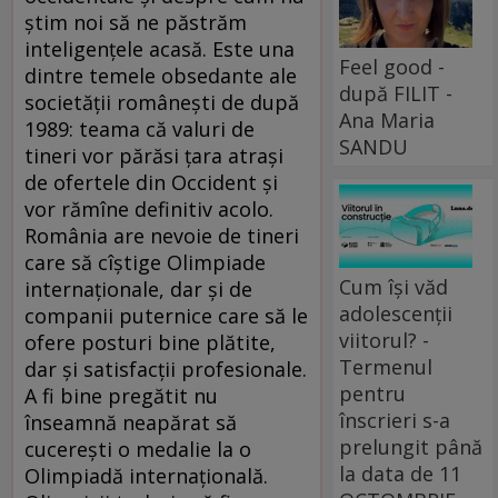
ştim noi să ne păstrăm
inteligenţele acasă. Este una
Feel good -
dintre temele obsedante ale
după FILIT -
societăţii româneşti de după
Ana Maria
1989: teama că valuri de
SANDU
tineri vor părăsi ţara atraşi
de ofertele din Occident şi
vor rămîne definitiv acolo.
România are nevoie de tineri
care să cîştige Olimpiade
Cum își văd
internaţionale, dar şi de
adolescenții
companii puternice care să le
viitorul? -
ofere posturi bine plătite,
Termenul
dar şi satisfacţii profesionale.
pentru
A fi bine pregătit nu
înscrieri s-a
înseamnă neapărat să
prelungit până
cucereşti o medalie la o
la data de 11
Olimpiadă internaţională.