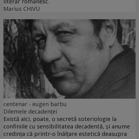
literar românesc.
Marius CHIVU
centenar - eugen barbu
Dilemele decadenței
Există aici, poate, o secretă soteriologie la
confiniile cu sensibilitatea decadentă, și anume
credința că printr-o înălțare estetică deasupra