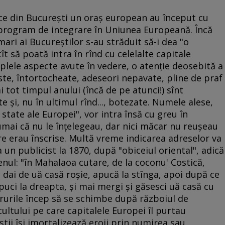
face din Bucureşti un oraş european au început cu
 program de integrare în Uniunea Europeană. Încă
mari ai Bucureştilor s-au străduit să-i dea "o
cît să poată intra în rînd cu celelalte capitale
tiplele aspecte avute în vedere, o atenţie deosebită a
uste, întortocheate, adeseori nepavate, pline de praf
i tot timpul anului (încă de pe atunci!) sînt
e şi, nu în ultimul rînd..., botezate. Numele alese,
 state ale Europei", vor intra însă cu greu în
numai că nu le înţelegeau, dar nici măcar nu reuşeau
re erau înscrise. Multă vreme indicarea adreselor va
un publicist la 1870, după "obiceiul oriental", adică
nul: "în Mahalaoa cutare, de la coconu' Costică,
 dai de uă casă roşie, apucă la stînga, apoi după ce
puci la dreapta, şi mai mergi şi găsesci uă casă cu
crurile încep să se schimbe după războiul de
ultului pe care capitalele Europei îl purtau
tii îşi imortalizează eroii prin numirea sau