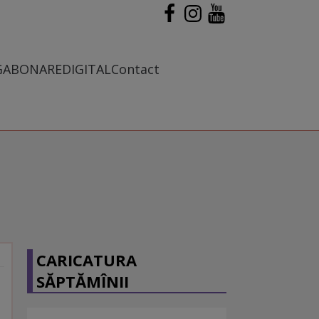
G
ABONARE
DIGITAL
Contact
CARICATURA
SĂPTĂMÎNII