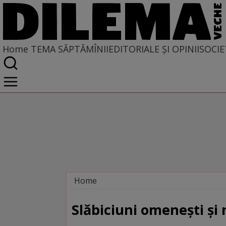
Home
TEMA SĂPTĂMÎNII
EDITORIALE ȘI OPINII
SOCIE
Home
Tema săptămînii
Slăbiciuni omeneşti şi