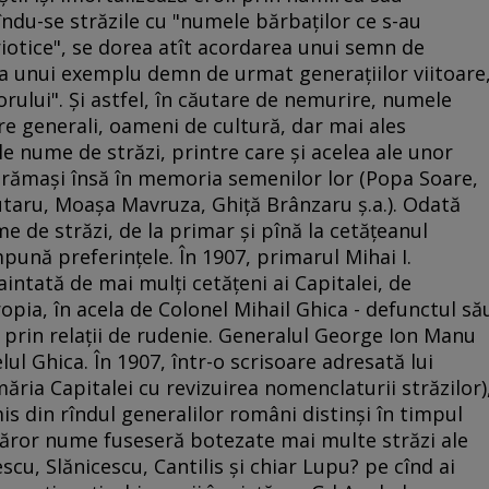
îndu-se străzile cu "numele bărbaţilor ce s-au
riotice", se dorea atît acordarea unui semn de
rea unui exemplu demn de urmat generaţiilor viitoare
porului". Şi astfel, în căutare de nemurire, numele
are generali, oameni de cultură, dar mai ales
ile nume de străzi, printre care şi acelea ale unor
, rămaşi însă în memoria semenilor lor (Popa Soare,
aru, Moaşa Mavruza, Ghiţă Brânzaru ş.a.). Odată
me de străzi, de la primar şi pînă la cetăţeanul
mpună preferinţele. În 1907, primarul Mihai I.
ntată de mai mulţi cetăţeni ai Capitalei, de
opia, în acela de Colonel Mihail Ghica - defunctul să
i prin relaţii de rudenie. Generalul George Ion Manu
ul Ghica. În 1907, într-o scrisoare adresată lui
ăria Capitalei cu revizuirea nomenclaturii străzilor)
mis din rîndul generalilor români distinşi în timpul
căror nume fuseseră botezate mai multe străzi ale
scu, Slănicescu, Cantilis şi chiar Lupu? pe cînd ai