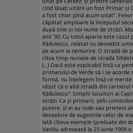
uitat pe Cerkez; şi printre Generalii
cînd lăsaţi uitării un fost Primar şi
a fost chiar pînă acum uitat". Fenom
căpătat amploare la începutul seco
după sine şi noi nume de străzi. Abu
anii '30. Cu totul aparte este cazul 
Rădulescu, relatat cu deosebit umor
pe acum la nemurire. O stradă de pe
cîtva timp numele de strada Sihăstri
(...) Dacă este explicabil însă ca p
primarului de Verde să i se acorde 
formă, nu înţelegem însă ce merite 
văzut că o altă stradă din cartieru
Rădulescu". Simplii locuitori ai Capi
străzi. Ca şi primarii, şefii comisii
putere, şi ei au rude sau prieteni 
deosebire de sugestiile celor de mai
Iată cîteva exemple (preluate din d
Vasiliu adresează la 23 iunie 1909 o