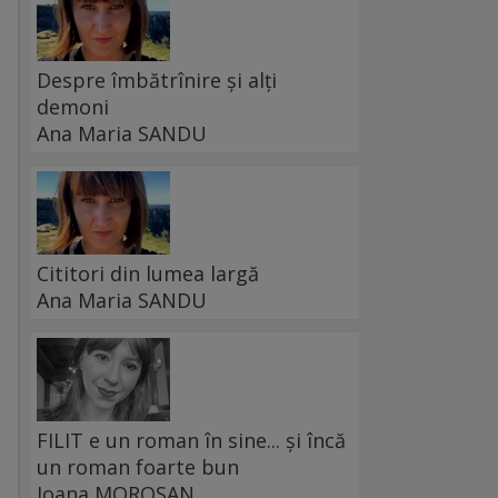
Despre îmbătrînire și alți
demoni
Ana Maria SANDU
Cititori din lumea largă
Ana Maria SANDU
FILIT e un roman în sine... și încă
un roman foarte bun
Ioana MOROȘAN