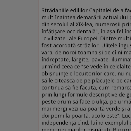
Strădaniile edililor Capitalei de a 
mult înaintea demarării actualului
din secolul al XIX-lea, numeroşii pri
înfăţişare occidentală", în aşa fel în
"civilizate" ale Europei. Dintre mul
fost acordată străzilor. Uliţele îng
vara, de noroi toamna şi de cîini ma
îndreptate, lărgite, pavate, iluminat
urmînd ceea ce "se vede în celelalte
obişnuinţele locuitorilor care, nu 
să le citească de pe plăcuţele pe ca
continua să fie făcută, cum remarca 
prin lungi formule descriptive de ge
peste drum să face o uliţă, pe urmă
mai mergi vezi uă poartă verde şi a
doi pomi la poartă, acolo este". Lu
independenţă cînd, luînd exemplul c
memoriei marilor dispăruţi, Bucureş