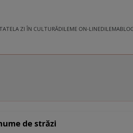
TATE
LA ZI ÎN CULTURĂ
DILEME ON-LINE
DILEMABLO
 nume de străzi