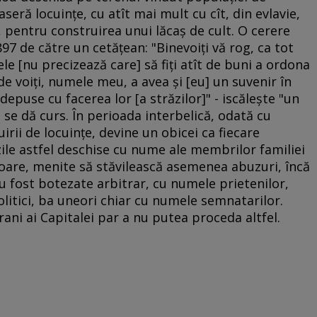
aseră locuinţe, cu atît mai mult cu cît, din evlavie,
, pentru construirea unui lăcaş de cult. O cerere
7 de către un cetăţean: "Binevoiţi vă rog, ca tot
e [nu precizează care] să fiţi atît de buni a ordona
de voiţi, numele meu, a avea şi [eu] un suvenir în
 depuse cu facerea lor [a străzilor]" - iscăleşte "un
i se dă curs. În perioada interbelică, odată cu
uirii de locuinţe, devine un obicei ca fiecare
ile astfel deschise cu nume ale membrilor familiei
igoare, menite să stăvilească asemenea abuzuri, încă
au fost botezate arbitrar, cu numele prietenilor,
olitici, ba uneori chiar cu numele semnatarilor.
rani ai Capitalei par a nu putea proceda altfel.