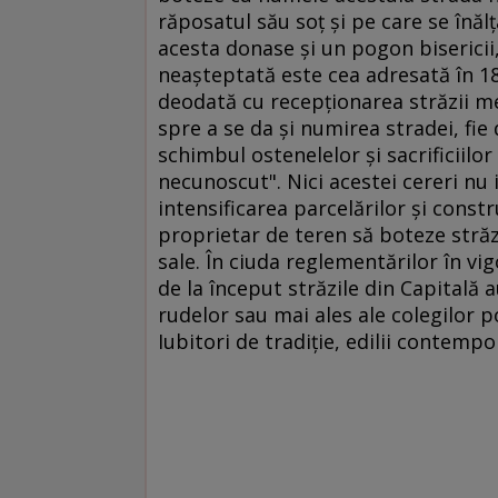
răposatul său soţ şi pe care se înălţ
acesta donase şi un pogon bisericii
neaşteptată este cea adresată în 189
deodată cu recepţionarea străzii mel
spre a se da şi numirea stradei, fie 
schimbul ostenelelor şi sacrificiilor
necunoscut". Nici acestei cereri nu 
intensificarea parcelărilor şi constr
proprietar de teren să boteze străz
sale. În ciuda reglementărilor în v
de la început străzile din Capitală 
rudelor sau mai ales ale colegilor p
Iubitori de tradiţie, edilii contempo