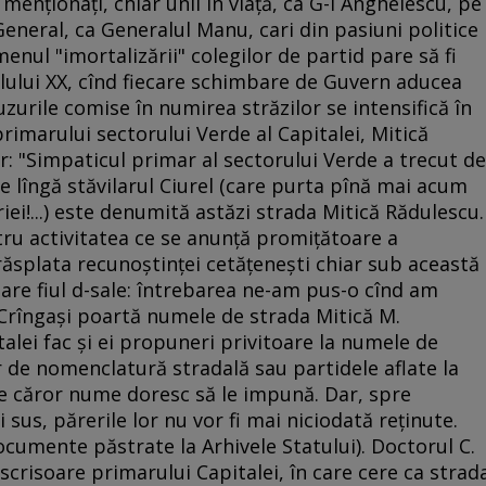
 menţionaţi, chiar unii în viaţă, ca G-l Anghelescu, pe
 General, ca Generalul Manu, cari din pasiuni politice
enul "imortalizării" colegilor de partid pare să fi
lului XX, cînd fiecare schimbare de Guvern aducea
zurile comise în numirea străzilor se intensifică în
primarului sectorului Verde al Capitalei, Mitică
: "Simpaticul primar al sectorului Verde a trecut de
 lîngă stăvilarul Ciurel (care purta pînă mai acum
ei!...) este denumită astăzi strada Mitică Rădulescu.
entru activitatea ce se anunţă promiţătoare a
răsplata recunoştinţei cetăţeneşti chiar sub această
are fiul d-sale: întrebarea ne-am pus-o cînd am
l Crîngaşi poartă numele de strada Mitică M.
talei fac şi ei propuneri privitoare la numele de
lor de nomenclatură stradală sau partidele aflate la
ale căror nume doresc să le impună. Dar, spre
 sus, părerile lor nu vor fi mai niciodată reţinute.
ocumente păstrate la Arhivele Statului). Doctorul C.
 scrisoare primarului Capitalei, în care cere ca strad