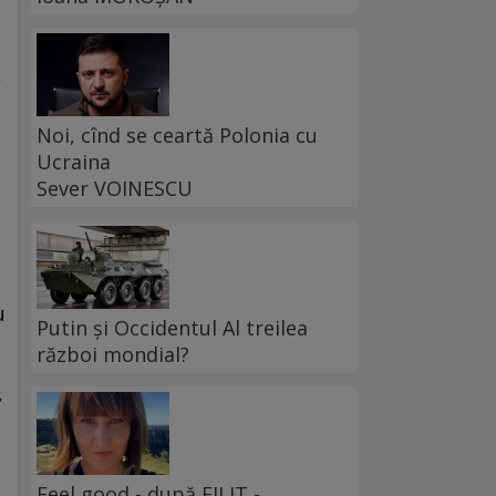
,
Noi, cînd se ceartă Polonia cu
Ucraina
Sever VOINESCU
u
Putin și Occidentul Al treilea
război mondial?
,
Feel good - după FILIT -