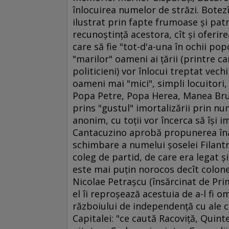
înlocuirea numelor de străzi. Botez
ilustrat prin fapte frumoase şi pat
recunoştinţă acestora, cît şi oferi
care să fie "tot-d'a-una în ochii po
"marilor" oameni ai ţării (printre c
politicieni) vor înlocui treptat vech
oameni mai "mici", simpli locuitori
Popa Petre, Popa Herea, Manea Brut
prins "gustul" imortalizării prin nu
anonim, cu toţii vor încerca să îşi i
Cantacuzino aprobă propunerea înai
schimbare a numelui şoselei Filantr
coleg de partid, de care era legat ş
este mai puţin norocos decît colonel
Nicolae Petraşcu (însărcinat de Prim
el îi reproşează acestuia de a-l fi o
războiului de independenţă cu ale 
Capitalei: "ce caută Racoviţă, Quinte