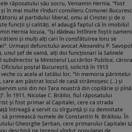
ele răposatului său socru, Veniamin Hernia, "fost
 şi în mai multe rînduri consilieru Comunei Bucuresc
toriu al partidului liberal, omu al Cinstei şi de o
 funcţii şi calităţi, el adaugă faptul că în imobilul
in Hernia locuia, "îşi dădeau întîlnire foştii oameni
 Brătieni şi mulţi alţi cari în consfătuirea loru se
rei". Urmaşii defunctului avocat Alexandru P. Savopol
, unul şef de vamă, alţi doi funcţionari la Salinele
ul subdirector la Ministerul Lucrărilor Publice, căror
l Oficiului poştal Bucureşti), solicită în 1913
eche cu acela al tatălui lor, "în memoria părintelui
, care am păstrat locul de casă strămoşesc (...) şi
servim unii din noi Ţara noastră din copilărie şi pînă
)". În 1911, Nicolae C. Brăiloi, fiul răposatului
rist şi fost primar al Capitalei, cere ca strada
iaţă întreagă a servit cu sîrguinţă şi cu demnitate
e, să primească numele de Constantin N. Brăiloiu. În
utului Gheorghe Şerban, cere primarului Capitalei s
ou deschisă pe terenul vîndut populaţiei de