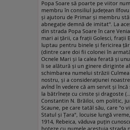
Popa Soare să poarte pe viitor num
membru în consiliul judeţean Ilfovu
şi ajutoru de Primar şi membru stătă
abnegaţie demnă de imitat". La aceste
din strada Popa Soare în care Veniam
mari ai ţării, ca fraţii Golesci, fraţii
luptau pentru binele şi fericirea ţă
(dintre care doi fii colonei în armată
Ocnele Mari şi la calea ferată şi un
li se alătură şi un ginere diriginte a
schimbarea numelui străzii Culmea v
nostru, şi a consideraţiunei noastre
avînd în vedere că am servit şi încă 
la bătrîneţe cu cinste şi dragoste (...
Constantin N. Brăiloi, om politic, ju
Scaune, pe care tatăl său, care "o v
Statul şi Ţara", locuise lungă vrem
1914, Rebeica, văduva puţin cunosc
boteze cu numele acestuia strada n