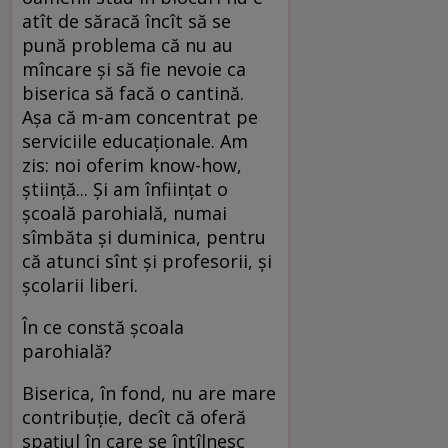
atît de săracă încît să se
pună problema că nu au
mîncare şi să fie nevoie ca
biserica să facă o cantină.
Aşa că m-am concentrat pe
serviciile educaţionale. Am
zis: noi oferim know-how,
ştiinţă... Şi am înfiinţat o
şcoală parohială, numai
sîmbăta şi duminica, pentru
că atunci sînt şi profesorii, şi
şcolarii liberi.
În ce constă şcoala
parohială?
Biserica, în fond, nu are mare
contribuţie, decît că oferă
spaţiul în care se întîlnesc