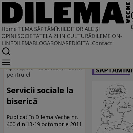
Home
TEMA SĂPTĂMÎNII
EDITORIALE ȘI
OPINII
SOCIETATE
LA ZI ÎN CULTURĂ
DILEME ON-
LINE
DILEMABLOG
ABONARE
DIGITAL
Contact
Home
CARICATU
Tema săptămînii
Aproapele - ce și (cum) facem
SĂPTĂMÎNI
pentru el
Servicii sociale la
biserică
Publicat în Dilema Veche nr.
400 din 13-19 octombrie 2011