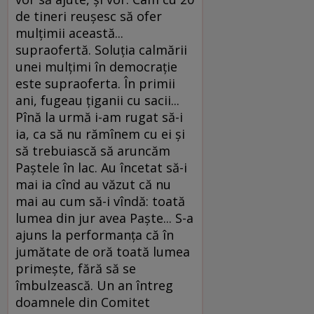
de tineri reuşesc să ofer
mulţimii această...
supraofertă. Soluţia calmării
unei mulţimi în democraţie
este supraoferta. În primii
ani, fugeau ţiganii cu sacii...
Pînă la urmă i-am rugat să-i
ia, ca să nu rămînem cu ei şi
să trebuiască să aruncăm
Paştele în lac. Au încetat să-i
mai ia cînd au văzut că nu
mai au cum să-i vîndă: toată
lumea din jur avea Paşte... S-a
ajuns la performanţa că în
jumătate de oră toată lumea
primeşte, fără să se
îmbulzească. Un an întreg
doamnele din Comitet