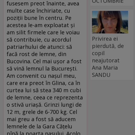
OCTOMBRIE
fusesem preot înainte, avea
multe case închiriate, cu
poziţii bune în centru. Pe
acestea le-am exploatat şi
am silit firmele care le voiau
Privirea ei
să contribuie, cu acordul
pierdută, de
patriarhului de atunci: să
copil
facă rost de lemne, din
neajutorat
Bucovina. Cel mai uşor a fost
Ana Maria
să vină lemnul la Bucureşti.
SANDU
Am convenit cu naşul meu,
care era preot în Glina, ca în
curtea lui să stea 340 m cubi
de lemne, ceea ce reprezenta
o stivă uriaşă. Grinzi lungi de
12 m, grele de 6-700 kg. Cel
mai greu a fost să aducem
lemnele de la Gara Căţelu
pînă la poarta naşului. Acolo