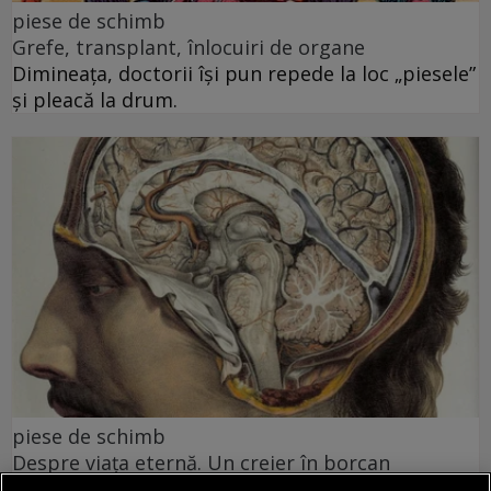
piese de schimb
Grefe, transplant, înlocuiri de organe
Dimineața, doctorii își pun repede la loc „piesele”
și pleacă la drum.
piese de schimb
Despre viața eternă. Un creier în borcan
ă mă salvez în cer? Păi, ce discutăm noi aici,