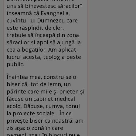
uns să binevestesc săracilor“
înseamnă că Evanghelia,
cuvîntul lui Dumnezeu care
este răspîndit de cler,
trebuie să înceapă din zona
săracilor şi apoi să ajungă la
cea a bogaţilor. Am aplicat
lucrul acesta, teologia peste
public.
Înaintea mea, construise o
biserică, tot de lemn, un
părinte care mi-e şi prieten şi
făcuse un cabinet medical
acolo. Dăduse, cumva, tonul
la proiecte sociale... În ce
priveşte biserica noastră, am
zis aşa: o zonă în care
oamenii stau în blocuri nu e