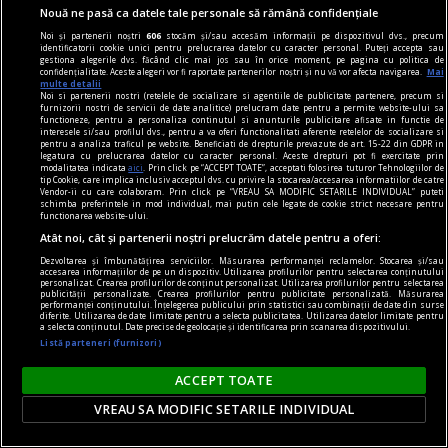
Nouă ne pasă ca datele tale personale să rămână confidențiale
domnule, neuroștiințe, filosofie, transumanism
Noi și partenerii noștri
606
stocăm și/sau accesăm informații pe dispozitivul dvs., precum
sau teologie? În halul ăsta am ajuns? Doamne
identificatorii cookie unici pentru prelucrarea datelor cu caracter personal. Puteți accepta sau
gestiona alegerile dvs. făcând clic mai jos sau în orice moment, pe pagina cu politica de
ferește!
confidențialitate. Aceste alegeri vor fi raportate partenerilor noștri și nu vă vor afecta navigarea.
Mai
multe detalii
Noi si partenerii nostri (retelele de socializare si agentiile de publicitate partenere, precum si
furnizorii nostri de servicii de date analitice) prelucram date pentru a permite website-ului sa
functioneze, pentru a personaliza continutul si anunturile publicitare afisate in functie de
interesele si/sau profilul dvs., pentru a va oferi functionalitati aferente retelelor de socializare si
pentru a analiza traficul pe website. Beneficiati de drepturile prevazute de art. 15-22 din GDPR in
legatura cu prelucrarea datelor cu caracter personal. Aceste drepturi pot fi exercitate prin
modalitatea indicata
aici
. Prin click pe “ACCEPT TOATE”, acceptati folosirea tuturor Tehnologiilor de
tip Cookie, care implica inclusiv acceptul dvs. cu privire la stocarea/accesarea informatiilor de catre
Vendor-ii cu care colaboram. Prin click pe “VREAU SA MODIFIC SETARILE INDIVIDUAL” puteti
schimba preferintele in mod individual, mai putin cele legate de cookie strict necesare pentru
functionarea website-ului.
Atât noi, cât și partenerii noștri prelucrăm datele pentru a oferi:
Dezvoltarea și îmbunătățirea serviciilor. Măsurarea performanței reclamelor. Stocarea și/sau
accesarea informațiilor de pe un dispozitiv. Utilizarea profilurilor pentru selectarea conținutului
personalizat. Crearea profilurilor de conținut personalizat. Utilizarea profilurilor pentru selectarea
publicității personalizate. Crearea profilurilor pentru publicitate personalizată. Măsurarea
performanței conținutului. Înțelegerea publicului prin statistici sau combinații de date din surse
diferite. Utilizarea de date limitate pentru a selecta publicitatea. Utilizarea datelor limitate pentru
a selecta conținutul. Date precise de geolocație și identificarea prin scanarea dispozitivului.
Listă parteneri (furnizori)
piese de schimb
ACCEPT TOATE
Făpturi de unică folosință
VREAU SA MODIFIC SETARILE INDIVIDUAL
Dar pentru a fi, realmente, mai buni, trebuie să