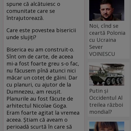
spune că alcătuiesc o
comunitate care se
întrajutorează.
Noi, cînd se
Care este povestea bisericii
ceartă Polonia
unde slujiţi?
cu Ucraina
Sever
Biserica eu am construit-o.
VOINESCU
Sînt om de carte, de aceea
mi-a fost foarte greu s-o fac,
nu făcusem pînă atunci nici
măcar un coteţ de găini. Dar
cu planuri, cu ajutor de la
Putin și
Dumnezeu, am reuşit.
Occidentul Al
Planurile au fost făcute de
treilea război
arhitectul Nicolae Goga.
mondial?
Eram foarte agitat la vremea
aceea. Ştiam că aveam o
perioadă scurtă în care să