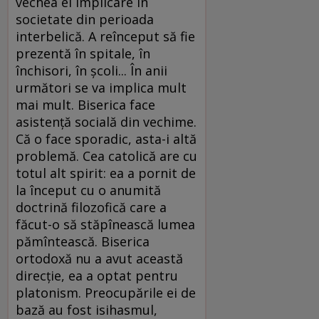
vechea ei implicare în
societate din perioada
interbelică. A reînceput să fie
prezentă în spitale, în
închisori, în şcoli... În anii
următori se va implica mult
mai mult. Biserica face
asistenţă socială din vechime.
Că o face sporadic, asta-i altă
problemă. Cea catolică are cu
totul alt spirit: ea a pornit de
la început cu o anumită
doctrină filozofică care a
făcut-o să stăpînească lumea
pămîntească. Biserica
ortodoxă nu a avut această
direcţie, ea a optat pentru
platonism. Preocupările ei de
bază au fost isihasmul,