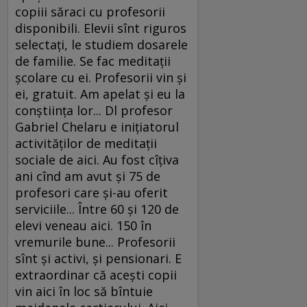
copiii săraci cu profesorii
disponibili. Elevii sînt riguros
selectaţi, le studiem dosarele
de familie. Se fac meditaţii
şcolare cu ei. Profesorii vin şi
ei, gratuit. Am apelat şi eu la
conştiinţa lor... Dl profesor
Gabriel Chelaru e iniţiatorul
activităţilor de meditaţii
sociale de aici. Au fost cîţiva
ani cînd am avut şi 75 de
profesori care şi-au oferit
serviciile... Între 60 şi 120 de
elevi veneau aici. 150 în
vremurile bune... Profesorii
sînt şi activi, şi pensionari. E
extraordinar că aceşti copii
vin aici în loc să bîntuie