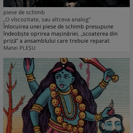
piese de schimb
„O vîscozitate, sau altceva analog”
Înlocuirea unei piese de schimb presupune
îndeobște oprirea mașinăriei, „scoaterea din
priză” a ansamblului care trebuie reparat.
Matei PLEŞU