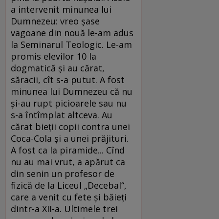
a intervenit minunea lui
Dumnezeu: vreo şase
vagoane din nouă le-am adus
la Seminarul Teologic. Le-am
promis elevilor 10 la
dogmatică şi au cărat,
săracii, cît s-a putut. A fost
minunea lui Dumnezeu că nu
şi-au rupt picioarele sau nu
s-a întîmplat altceva. Au
cărat bieţii copii contra unei
Coca-Cola şi a unei prăjituri.
A fost ca la piramide... Cînd
nu au mai vrut, a apărut ca
din senin un profesor de
fizică de la Liceul „Decebal“,
care a venit cu fete şi băieţi
dintr-a XII-a. Ultimele trei