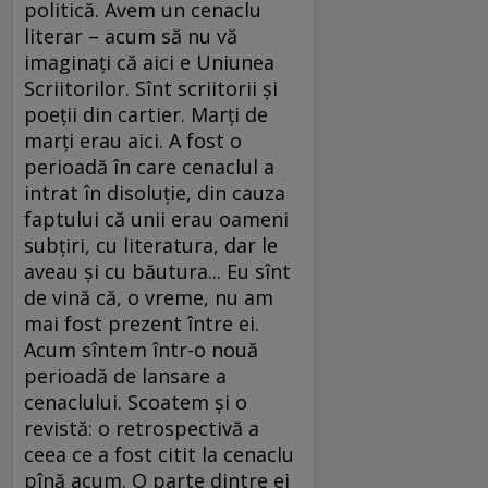
politică. Avem un cenaclu
literar – acum să nu vă
imaginaţi că aici e Uniunea
Scriitorilor. Sînt scriitorii şi
poeţii din cartier. Marţi de
marţi erau aici. A fost o
perioadă în care cenaclul a
intrat în disoluţie, din cauza
faptului că unii erau oameni
subţiri, cu literatura, dar le
aveau şi cu băutura... Eu sînt
de vină că, o vreme, nu am
mai fost prezent între ei.
Acum sîntem într-o nouă
perioadă de lansare a
cenaclului. Scoatem şi o
revistă: o retrospectivă a
ceea ce a fost citit la cenaclu
pînă acum. O parte dintre ei