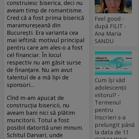
construiesc biserica, deci nu
aveam timp de romantisme.
Cred că a fost prima biserică
Feel good -
maramureşeană din
după FILIT -
Bucureşti. Era varianta cea
Ana Maria
mai ieftină: motivul principal
SANDU
pentru care am ales-o a fost
cel financiar. În locul
respectiv nu am găsit surse
de finanţare. Nu am avut
talentul de a mă lipi de
Cum își văd
sponsori...
adolescenții
viitorul? -
Cînd m-am apucat de
Termenul
construcţia bisericii, nu
pentru
aveam bani nici să plătim
înscrieri s-a
muncitorii. Totul a fost
prelungit până
posibil datorită unei minuni.
la data de 11
Schitul Darvari, unde