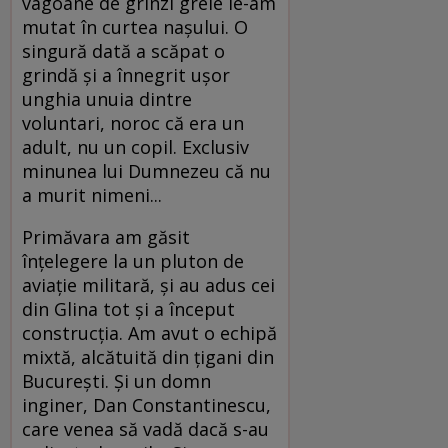
vagoane de grinzi grele le-am
mutat în curtea naşului. O
singură dată a scăpat o
grindă şi a înnegrit uşor
unghia unuia dintre
voluntari, noroc că era un
adult, nu un copil. Exclusiv
minunea lui Dumnezeu că nu
a murit nimeni...
Primăvara am găsit
înţelegere la un pluton de
aviaţie militară, şi au adus cei
din Glina tot şi a început
construcţia. Am avut o echipă
mixtă, alcătuită din ţigani din
Bucureşti. Şi un domn
inginer, Dan Constantinescu,
care venea să vadă dacă s-au