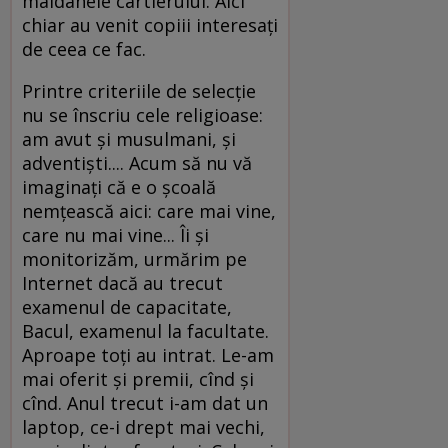
maidanele cartierului. Aici
chiar au venit copiii interesaţi
de ceea ce fac.
Printre criteriile de selecţie
nu se înscriu cele religioase:
am avut şi musulmani, şi
adventişti.... Acum să nu vă
imaginaţi că e o şcoală
nemţească aici: care mai vine,
care nu mai vine... Îi şi
monitorizăm, urmărim pe
Internet dacă au trecut
examenul de capacitate,
Bacul, examenul la facultate.
Aproape toţi au intrat. Le-am
mai oferit şi premii, cînd şi
cînd. Anul trecut i-am dat un
laptop, ce-i drept mai vechi,