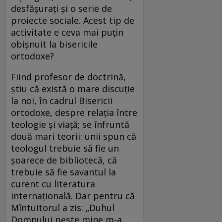
desfăşuraţi şi o serie de
proiecte sociale. Acest tip de
activitate e ceva mai puţin
obişnuit la bisericile
ortodoxe?
Fiind profesor de doctrină,
ştiu că există o mare discuţie
la noi, în cadrul Bisericii
ortodoxe, despre relaţia între
teologie şi viaţă; se înfruntă
două mari teorii: unii spun că
teologul trebuie să fie un
şoarece de bibliotecă, că
trebuie să fie savantul la
curent cu literatura
internaţională. Dar pentru că
Mîntuitorul a zis: „Duhul
Domnului peste mine m-a