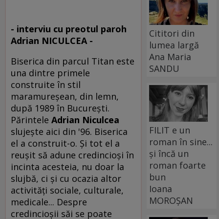
- interviu cu preotul paroh
Cititori din
Adrian NICULCEA -
lumea largă
Ana Maria
Biserica din parcul Titan este
SANDU
una dintre primele
construite în stil
maramureşean, din lemn,
după 1989 în Bucureşti.
Părintele
Adrian Niculcea
FILIT e un
slujeşte aici din '96. Biserica
roman în sine...
el a construit-o. Şi tot el a
și încă un
reuşit să adune credincioşi în
roman foarte
incinta acesteia, nu doar la
bun
slujbă, ci şi cu ocazia altor
Ioana
activităţi sociale, culturale,
MOROȘAN
medicale... Despre
credincioşii săi se poate