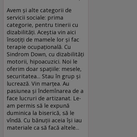
Avem şi alte categorii de
servicii sociale: prima
categorie, pentru tinerii cu
dizabilităţi. Aceştia vin aici
însoţiţi de mamele lor şi fac
terapie ocupaţională. Cu
Sindrom Down, cu dizabilităţi
motorii, hipoacuzici. Noi le
oferim doar spaţiile: mesele,
securitatea... Stau în grup şi
lucrează. Vin marţea. Au
pasiunea şi îndemînarea de a
face lucruri de artizanat. Le-
am permis să le expună
duminica la biserică, să le
vîndă. Cu bănuţii aceia îşi iau
materiale ca să facă altele...