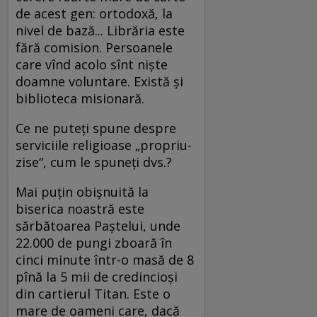
de acest gen: ortodoxă, la
nivel de bază... Librăria este
fără comision. Persoanele
care vînd acolo sînt nişte
doamne voluntare. Există şi
biblioteca misionară.
Ce ne puteţi spune despre
serviciile religioase „propriu-
zise“, cum le spuneţi dvs.?
Mai puţin obişnuită la
biserica noastră este
sărbătoarea Paştelui, unde
22.000 de pungi zboară în
cinci minute într-o masă de 8
pînă la 5 mii de credincioşi
din cartierul Titan. Este o
mare de oameni care, dacă