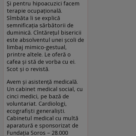
Şi pentru hipoacuzici facem
terapie ocupaţională.
Sîmbăta li se explică
semnificaţia sărbătorii de
duminică. Cîntăreţul bisericii
este absolventul unei şcoli de
limbaj mimico-gestual,
printre altele. Le oferă o
cafea şi stă de vorba cu ei.
Scot şi o revistă.
Avem şi asistenţă medicală.
Un cabinet medical social, cu
cinci medici, pe bază de
voluntariat. Cardiologi,
ecografişti generalişti.
Cabinetul medical cu multă
aparatură e sponsorizat de
Fundaţia Soros – 28.000