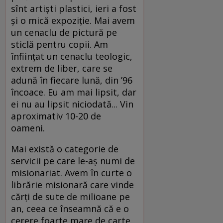
sînt artişti plastici, ieri a fost
şi o mică expoziţie. Mai avem
un cenaclu de pictură pe
sticlă pentru copii. Am
înfiinţat un cenaclu teologic,
extrem de liber, care se
adună în fiecare lună, din ’96
încoace. Eu am mai lipsit, dar
ei nu au lipsit niciodată... Vin
aproximativ 10-20 de
oameni.
Mai există o categorie de
servicii pe care le-aş numi de
misionariat. Avem în curte o
librărie misionară care vinde
cărţi de sute de milioane pe
an, ceea ce înseamnă că e o
cerere foarte mare de carte