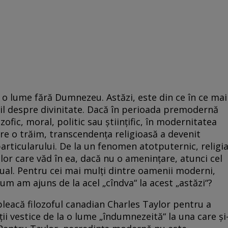
o lume fără Dumnezeu. Astăzi, este din ce în ce mai
il despre divinitate. Dacă în perioada premodernă
lozofic, moral, politic sau științific, în modernitatea
re o trăim, transcendența religioasă a devenit
articularului. De la un fenomen atotputernic, religi
lor care văd în ea, dacă nu o amenințare, atunci cel
tual. Pentru cei mai mulți dintre oamenii moderni,
um am ajuns de la acel „cîndva“ la acest „astăzi“?
pleacă filozoful canadian Charles Taylor pentru a
ii vestice de la o lume „îndumnezeită“ la una care și