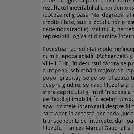
a pierdut gustul pentru divinitate.
rezultatul inevitabil al unei demonst
ipoteza religioasă. Mai degrabă, afir
credibilitate, sub efectul unor pres
nedemonstrabile). Mai mult, necredin
reprezintă logica și dinamica intern
Povestea necredinței moderne începe
numit „epoca axială“ (Achsenzeit) și
VIII–III î.Hr., în decursul cărora se p
europene, schimbări majore de rapor
popor și zeități se personalizează t
despre gîndire, se nasc filozofia și 
sfera capriciului și intră în aceea a 
perfectă și imobilă. În același tim
apar primele interogații despre ființă
care apar în această perioadă (iud
transcendența se întărește, dar, pa
filozoful francez Marcel Gauchet a nu