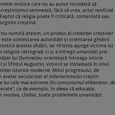
entele mistice care nu au putut niciodată să
 creștinismul semnează, fără să vrea, actul neoficial
aptul că religia poate fi criticată, contestată sau
sorginte creștină.
rziu numită ateism, un produs al credinței creștine?
e este contestarea autorității și orientarea gîndirii
rostirii acestei sfidări, iar Hristos ajunge victima nu
religios retrograd, ci și a întregii umanități pre-
ăției lui Dumnezeu orientează întreaga istorie
 și Sfîntul Augustin, viitorul se instalează în sînul
tiinței istorice moderne. Mitul progresului, de
un avatar secularizat al milenarismului creștin
e lui cele mai extreme (în comunismul eliberator, d
perate“, ca de exemplu, în ideea că educația,
r rezolva, cîndva, toate problemele umanității.