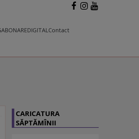
G
ABONARE
DIGITAL
Contact
CARICATURA
SĂPTĂMÎNII