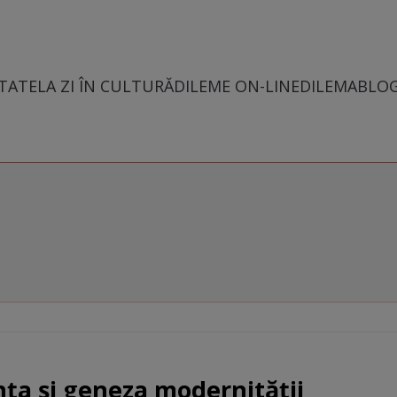
TATE
LA ZI ÎN CULTURĂ
DILEME ON-LINE
DILEMABLO
nţa şi geneza modernităţii