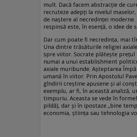
mult. Dacă facem abstracție de cur
recruteze adepți la nivelul maselor,
de naștere al necredinței moderne. F
respinsă este, în esență, o idee de 
Dar cum poate fi necredința, mai tî
Una dintre trăsăturile religiei axial
spre viitor. Socrate plătește prețul 
numai a unui establishment politico-
axiale muribunde. Așteptarea Împăr
umană în viitor. Prin Apostolul Pavel
gîndirii creștine apusene și al conș
exemplu, ar fi, în această analiză, 
timpuriu. Aceasta se vede în formel
pildă), dar și în ipostaze „bine tem
economia, știința sau tehnologia vo