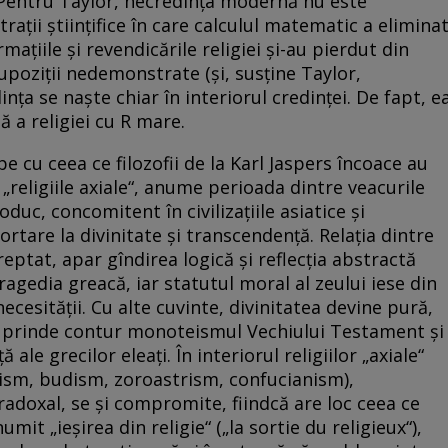
 Pentru Taylor, necredința modernă nu este
rații științifice în care calculul matematic a elimina
mațiile și revendicările religiei și-au pierdut din
upoziții nedemonstrate (și, susține Taylor,
ța se naște chiar în interiorul credinței. De fapt, e
ă a religiei cu R mare.
 cu ceea ce filozofii de la Karl Jaspers încoace au
 „religiile axiale“, anume perioada dintre veacurile
roduc, concomitent în civilizațiile asiatice și
tare la divinitate și transcendență. Relația dintre
reptat, apar gîndirea logică și reflecția abstractă
tragedia greacă, iar statutul moral al zeului iese din
necesității. Cu alte cuvinte, divinitatea devine pură,
p, prinde contur monoteismul Vechiului Testament și
 ale grecilor eleați. În interiorul religiilor „axiale“
aism, budism, zoroastrism, confucianism),
radoxal, se și compromite, fiindcă are loc ceea ce
mit „ieșirea din religie“ („la sortie du religieux“),