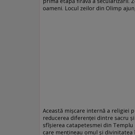
prima etapă firavă a secularizării. 
oameni. Locul zeilor din Olimp aju
Această mișcare internă a religiei pr
reducerea diferenței dintre sacru ș
sfîșierea catapetesmei din Templu (c
care mențineau omul și divinitatea î