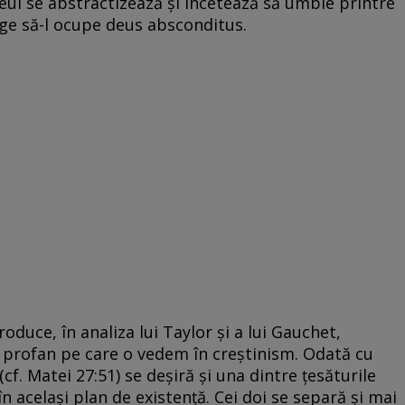
Zeul se abstractizează și încetează să umble printre
nge să-l ocupe deus absconditus.
oduce, în analiza lui Taylor și a lui Gauchet,
i profan pe care o vedem în creștinism. Odată cu
f. Matei 27:51) se deșiră și una dintre țesăturile
n același plan de existență. Cei doi se separă și mai