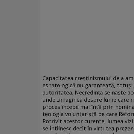
Capacitatea creștinismului de a am
eshatologică nu garantează, totuși, f
autoritatea. Necredința se naște aco
unde „imaginea despre lume care ne 
proces începe mai întîi prin nominali
teologia voluntaristă pe care Refo
Potrivit acestor curente, lumea vizi
se întîlnesc decît în virtutea prezen