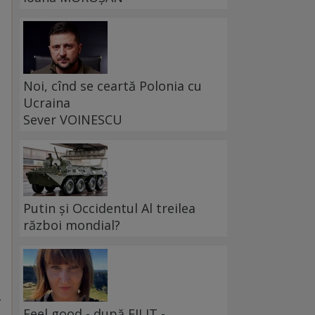
Noi, cînd se ceartă Polonia cu
Ucraina
Sever VOINESCU
a
Putin și Occidentul Al treilea
război mondial?
-
Feel good - după FILIT -