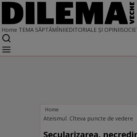
Home
TEMA SĂPTĂMÎNII
EDITORIALE ȘI OPINII
SOCIE
Home
Tema săptămînii
Ateismul. Cîteva puncte de vedere
Secularizarea, necredi