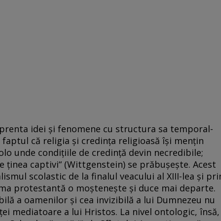
prenta idei și fenomene cu structura sa temporal-
aptul că religia și credința religioasă își mențin
lo unde condițiile de credință devin necredibile;
ținea captivi“ (Wittgen­stein) se prăbușește. Acest
smul scolastic de la finalul veacului al XIII-lea și pri
rma protestantă o moștenește și duce mai departe.
bilă a oamenilor și cea invizibilă a lui Dumnezeu nu
ței mediatoare a lui Hristos. La nivel ontologic, însă,