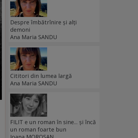
Despre îmbătrînire și alți
demoni
Ana Maria SANDU
Cititori din lumea largă
Ana Maria SANDU
FILIT e un roman în sine... și încă
un roman foarte bun
Ioana MOROȘAN