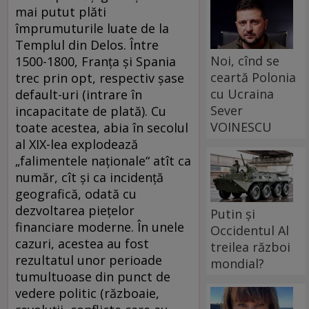
mai putut plăti
împrumuturile luate de la
Templul din Delos. Între
Noi, cînd se
1500-1800, Franţa şi Spania
ceartă Polonia
trec prin opt, respectiv şase
cu Ucraina
default-uri (intrare în
Sever
incapacitate de plată). Cu
VOINESCU
toate acestea, abia în secolul
al XIX-lea explodează
„falimentele naţionale“ atît ca
număr, cît şi ca incidenţă
geografică, odată cu
dezvoltarea pieţelor
Putin și
financiare moderne. În unele
Occidentul Al
cazuri, acestea au fost
treilea război
rezultatul unor perioade
mondial?
tumultuoase din punct de
vedere politic (războaie,