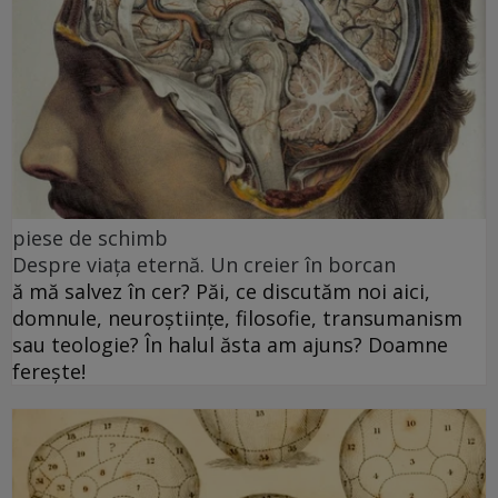
piese de schimb
Despre viața eternă. Un creier în borcan
ă mă salvez în cer? Păi, ce discutăm noi aici,
domnule, neuroștiințe, filosofie, transumanism
sau teologie? În halul ăsta am ajuns? Doamne
ferește!