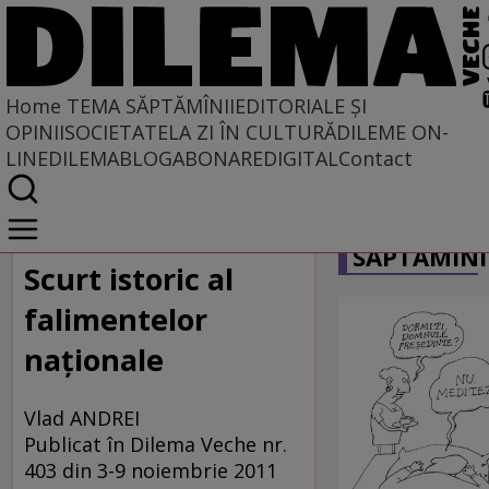
Home
TEMA SĂPTĂMÎNII
EDITORIALE ȘI
OPINII
SOCIETATE
LA ZI ÎN CULTURĂ
DILEME ON-
LINE
DILEMABLOG
ABONARE
DIGITAL
Contact
Home
CARICATU
Tema săptămînii
SĂPTĂMÎNI
Scurt istoric al
falimentelor
naţionale
Vlad ANDREI
Publicat în Dilema Veche nr.
403 din 3-9 noiembrie 2011