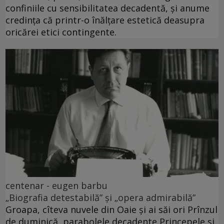
confiniile cu sensibilitatea decadentă, și anume
credința că printr-o înălțare estetică deasupra
oricărei etici contingente.
centenar - eugen barbu
„Biografia detestabilă” și „opera admirabilă”
Groapa, cîteva nuvele din Oaie și ai săi ori Prînzul
de duminică, parabolele decadente Princepele și