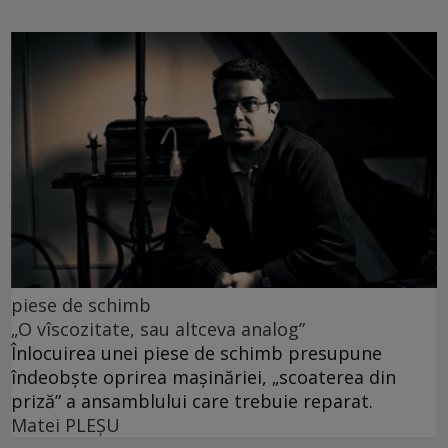
piese de schimb
„O vîscozitate, sau altceva analog”
Înlocuirea unei piese de schimb presupune
îndeobște oprirea mașinăriei, „scoaterea din
priză” a ansamblului care trebuie reparat.
Matei PLEŞU