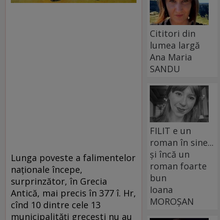
Cititori din
lumea largă
Ana Maria
SANDU
FILIT e un
roman în sine...
și încă un
Lunga poveste a falimentelor
roman foarte
naţionale începe,
bun
surprinzător, în Grecia
Ioana
Antică, mai precis în 377 î. Hr,
MOROȘAN
cînd 10 dintre cele 13
municipalităţi greceşti nu au