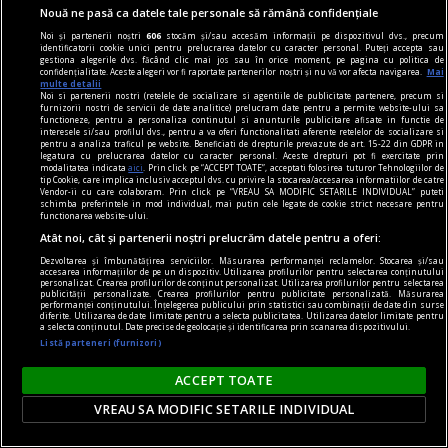
Nouă ne pasă ca datele tale personale să rămână confidențiale
Noi și partenerii noștri
606
stocăm și/sau accesăm informații pe dispozitivul dvs., precum
identificatorii cookie unici pentru prelucrarea datelor cu caracter personal. Puteți accepta sau
gestiona alegerile dvs. făcând clic mai jos sau în orice moment, pe pagina cu politica de
confidențialitate. Aceste alegeri vor fi raportate partenerilor noștri și nu vă vor afecta navigarea.
Mai
multe detalii
Noi si partenerii nostri (retelele de socializare si agentiile de publicitate partenere, precum si
furnizorii nostri de servicii de date analitice) prelucram date pentru a permite website-ului sa
functioneze, pentru a personaliza continutul si anunturile publicitare afisate in functie de
interesele si/sau profilul dvs., pentru a va oferi functionalitati aferente retelelor de socializare si
pentru a analiza traficul pe website. Beneficiati de drepturile prevazute de art. 15-22 din GDPR in
legatura cu prelucrarea datelor cu caracter personal. Aceste drepturi pot fi exercitate prin
modalitatea indicata
aici
. Prin click pe “ACCEPT TOATE”, acceptati folosirea tuturor Tehnologiilor de
tip Cookie, care implica inclusiv acceptul dvs. cu privire la stocarea/accesarea informatiilor de catre
Vendor-ii cu care colaboram. Prin click pe “VREAU SA MODIFIC SETARILE INDIVIDUAL” puteti
schimba preferintele in mod individual, mai putin cele legate de cookie strict necesare pentru
dalí
functionarea website-ului.
Atât noi, cât și partenerii noștri prelucrăm datele pentru a oferi:
Gala
Dezvoltarea și îmbunătățirea serviciilor. Măsurarea performanței reclamelor. Stocarea și/sau
Numai Gala și Dalí sînt deghizați într‑o mitologie
accesarea informațiilor de pe un dispozitiv. Utilizarea profilurilor pentru selectarea conținutului
personalizat. Crearea profilurilor de conținut personalizat. Utilizarea profilurilor pentru selectarea
deja indestructibilă.
publicității personalizate. Crearea profilurilor pentru publicitate personalizată. Măsurarea
performanței conținutului. Înțelegerea publicului prin statistici sau combinații de date din surse
diferite. Utilizarea de date limitate pentru a selecta publicitatea. Utilizarea datelor limitate pentru
a selecta conținutul. Date precise de geolocație și identificarea prin scanarea dispozitivului.
Listă parteneri (furnizori)
ACCEPT TOATE
VREAU SA MODIFIC SETARILE INDIVIDUAL