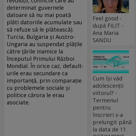
revoluţii, conflicte care au
determinat guvernele
datoare să nu mai poată
Feel good -
plăti datoriile acumulate sau
după FILIT -
să refuze să le plătească).
Ana Maria
Turcia, Bulgaria şi Austro-
SANDU
Ungaria au suspendat plăţile
către ţările inamice la
începutul Primului Război
Mondial. În orice caz, default-
urile erau secundare ca
Cum își văd
importanţă, prin comparaţie
adolescenții
cu problemele sociale şi
viitorul? -
politice cărora le erau
Termenul
asociate.
pentru
înscrieri s-a
prelungit până
la data de 11