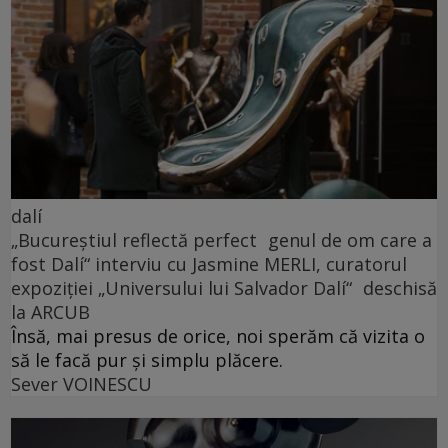
dalí
„Bucureștiul reflectă perfect genul de om care a
fost Dalí“ interviu cu Jasmine MERLI, curatorul
expoziției „Universului lui Salvador Dalí“ deschisă
la ARCUB
Însă, mai presus de orice, noi sperăm că vizita o
să le facă pur și simplu plăcere.
Sever VOINESCU