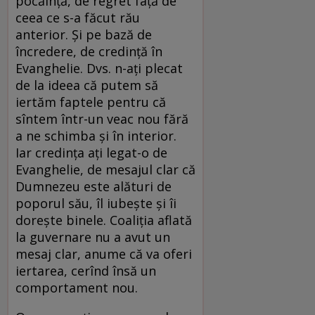
pocăință, de regret față de
ceea ce s-a făcut rău
anterior. Și pe bază de
încredere, de credință în
Evanghelie. Dvs. n-ați plecat
de la ideea că putem să
iertăm faptele pentru că
sîntem într-un veac nou fără
a ne schimba și în interior.
Iar credința ați legat-o de
Evanghelie, de mesajul clar că
Dumnezeu este alături de
poporul său, îl iubește și îi
dorește binele. Coaliția aflată
la guvernare nu a avut un
mesaj clar, anume că va oferi
iertarea, cerînd însă un
comportament nou.