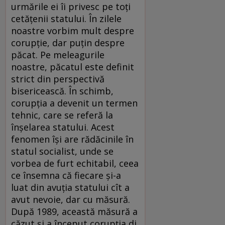
urmările ei îi privesc pe toți
cetățenii statului. În zilele
noastre vorbim mult despre
corupție, dar puțin despre
păcat. Pe meleagurile
noastre, păcatul este definit
strict din perspectivă
bisericească. În schimb,
corupția a devenit un termen
tehnic, care se referă la
înșelarea statului. Acest
fenomen își are rădăcinile în
statul socialist, unde se
vorbea de furt echitabil, ceea
ce însemna că fiecare și-a
luat din avuția statului cît a
avut nevoie, dar cu măsură.
După 1989, această măsură a
căzut și a început corupția di