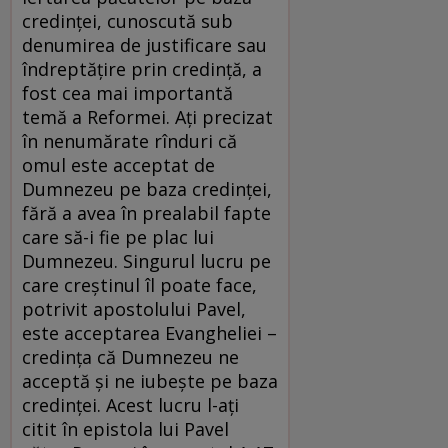
credinței, cunoscută sub
denumirea de justificare sau
îndreptățire prin credință, a
fost cea mai importantă
temă a Reformei. Ați precizat
în nenumărate rînduri că
omul este acceptat de
Dumnezeu pe baza credinței,
fără a avea în prealabil fapte
care să-i fie pe plac lui
Dumnezeu. Singurul lucru pe
care creștinul îl poate face,
potrivit apostolului Pavel,
este acceptarea Evangheliei –
credința că Dumnezeu ne
acceptă și ne iubește pe baza
credinței. Acest lucru l-ați
citit în epistola lui Pavel