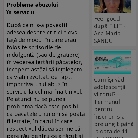
Problema abuzului
în serviciu
Feel good -
După ce ni s-a povestit
după FILIT -
adesea despre criticile dvs.
Ana Maria
față de modul în care erau
SANDU
folosite scrisorile de
indulgență (sau de grațiere)
în vederea iertării păcatelor,
începem astăzi să înțelegem
că v-ați revoltat, de fapt,
Cum își văd
împotriva unui abuz în
adolescenții
serviciu la cel mai înalt nivel.
viitorul? -
Pe atunci nu se punea
Termenul
problema dacă este posibil
pentru
ca păcatele unui om să poată
înscrieri s-a
fi iertate, în cazul în care
prelungit până
respectivul dădea semne că-i
la data de 11
pare rău pentru ce a făcut și