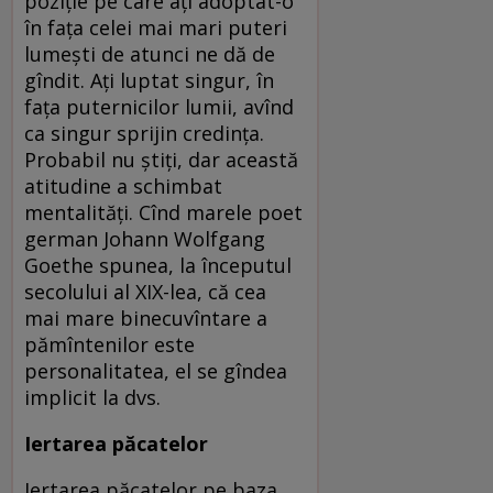
poziție pe care ați adoptat-o
în fața celei mai mari puteri
lumești de atunci ne dă de
gîndit. Ați luptat singur, în
fața puternicilor lumii, avînd
ca singur sprijin credința.
Probabil nu știți, dar această
atitudine a schimbat
mentalități. Cînd marele poet
german Johann Wolfgang
Goethe spunea, la începutul
secolului al XIX-lea, că cea
mai mare binecuvîntare a
pămîntenilor este
personalitatea, el se gîndea
implicit la dvs.
Iertarea păcatelor
Iertarea păcatelor pe baza