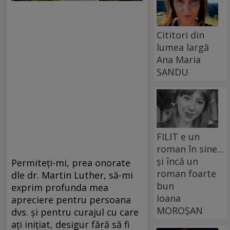
Cititori din
lumea largă
Ana Maria
SANDU
FILIT e un
roman în sine...
și încă un
Permiteți-mi, prea onorate
roman foarte
dle dr. Martin Luther, să-mi
bun
exprim profunda mea
Ioana
apreciere pentru persoana
MOROȘAN
dvs. și pentru curajul cu care
ați inițiat, desigur fără să fi