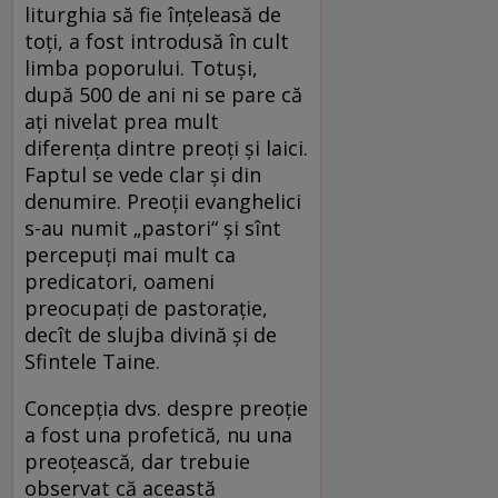
liturghia să fie înțeleasă de
toți, a fost introdusă în cult
limba poporului. Totuși,
după 500 de ani ni se pare că
ați nivelat prea mult
diferența dintre preoți și laici.
Faptul se vede clar și din
denumire. Preoții evanghelici
s-au numit „pastori“ și sînt
percepuți mai mult ca
predicatori, oameni
preocupați de pastorație,
decît de slujba divină și de
Sfintele Taine.
Concepția dvs. despre preoție
a fost una profetică, nu una
preoțească, dar trebuie
observat că această