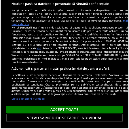
Nouă ne pasă ca datele tale personale să rămână confidențiale
sfințire. În Confesiunea de la
Noi și partenerii noștri
606
stocăm și/sau accesăm informații pe dispozitivul dvs., precum
Augsburg se vorbește de
identificatorii cookie unici pentru prelucrarea datelor cu caracter personal. Puteți accepta sau
gestiona alegerile dvs. făcând clic mai jos sau în orice moment, pe pagina cu politica de
oameni chemați, care Îi
confidențialitate. Aceste alegeri vor fi raportate partenerilor noștri și nu vă vor afecta navigarea.
Mai
multe detalii
slujesc lui Dumnezeu. Totuși,
Noi si partenerii nostri (retelele de socializare si agentiile de publicitate partenere, precum si
furnizorii nostri de servicii de date analitice) prelucram date pentru a permite website-ului sa
prin hirotonire ei nu primesc
functioneze, pentru a personaliza continutul si anunturile publicitare afisate in functie de
interesele si/sau profilul dvs., pentru a va oferi functionalitati aferente retelelor de socializare si
un statut special, ci numai o
pentru a analiza traficul pe website. Beneficiati de drepturile prevazute de art. 15-22 din GDPR in
legatura cu prelucrarea datelor cu caracter personal. Aceste drepturi pot fi exercitate prin
răspundere mai mare,
modalitatea indicata
aici
. Prin click pe “ACCEPT TOATE”, acceptati folosirea tuturor Tehnologiilor de
tip Cookie, care implica inclusiv acceptul dvs. cu privire la stocarea/accesarea informatiilor de catre
pentru care se cere un
Vendor-ii cu care colaboram. Prin click pe “VREAU SA MODIFIC SETARILE INDIVIDUAL” puteti
schimba preferintele in mod individual, mai putin cele legate de cookie strict necesare pentru
devotament special.
functionarea website-ului.
Atât noi, cât și partenerii noștri prelucrăm datele pentru a oferi:
Întoarcerea teologiei
Dezvoltarea și îmbunătățirea serviciilor. Măsurarea performanței reclamelor. Stocarea și/sau
accesarea informațiilor de pe un dispozitiv. Utilizarea profilurilor pentru selectarea conținutului
la elementele esențiale
personalizat. Crearea profilurilor de conținut personalizat. Utilizarea profilurilor pentru selectarea
publicității personalizate. Crearea profilurilor pentru publicitate personalizată. Măsurarea
performanței conținutului. Înțelegerea publicului prin statistici sau combinații de date din surse
diferite. Utilizarea de date limitate pentru a selecta publicitatea. Utilizarea datelor limitate pentru
Cu privire la teologie, ați avut
a selecta conținutul. Date precise de geolocație și identificarea prin scanarea dispozitivului.
o poziție foarte clară,
Listă parteneri (furnizori)
formulată cu ajutorul a patru
ACCEPT TOATE
noțiuni care încep fiecare cu
VREAU SA MODIFIC SETARILE INDIVIDUAL
termenul solus (lat. „singur“).
Ați postulat că o teologie, ca