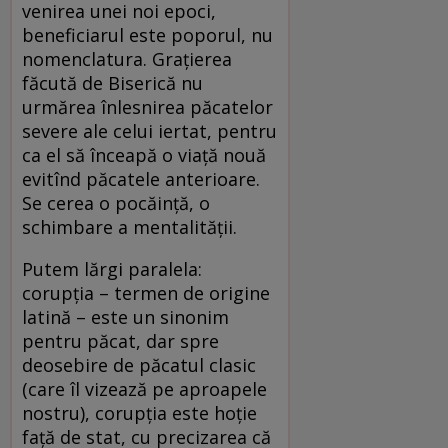
venirea unei noi epoci,
beneficiarul este poporul, nu
nomenclatura. Grațierea
făcută de Biserică nu
urmărea înlesnirea păcatelor
severe ale celui iertat, pentru
ca el să înceapă o viață nouă
evitînd păcatele anterioare.
Se cerea o pocăință, o
schimbare a mentalității.
Putem lărgi paralela:
corupția – termen de origine
latină – este un sinonim
pentru păcat, dar spre
deosebire de păcatul clasic
(care îl vizează pe aproapele
nostru), corupția este hoție
față de stat, cu precizarea că