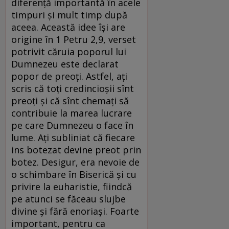
diferență importantă în acele
timpuri și mult timp după
aceea. Această idee își are
origine în 1 Petru 2,9, verset
potrivit căruia poporul lui
Dumnezeu este declarat
popor de preoți. Astfel, ați
scris că toți credincioșii sînt
preoți și că sînt chemați să
contribuie la marea lucrare
pe care Dumnezeu o face în
lume. Ați subliniat că fiecare
ins botezat devine preot prin
botez. Desigur, era nevoie de
o schimbare în Biserică și cu
privire la euharistie, fiindcă
pe atunci se făceau slujbe
divine și fără enoriași. Foarte
important, pentru ca