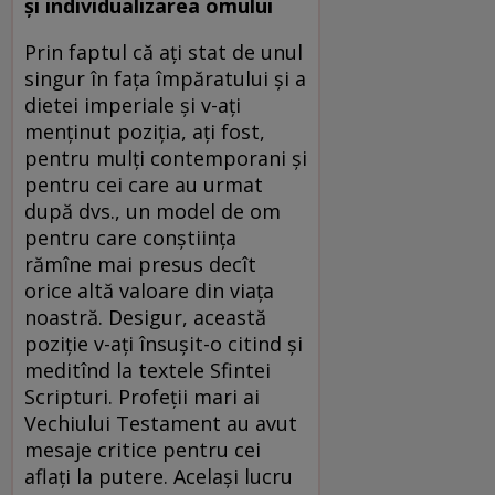
și individualizarea omului
Prin faptul că ați stat de unul
singur în fața împăratului și a
dietei imperiale și v-ați
menținut poziția, ați fost,
pentru mulți contemporani și
pentru cei care au urmat
după dvs., un model de om
pentru care conștiința
rămîne mai presus decît
orice altă valoare din viața
noastră. Desigur, această
poziție v-ați însușit-o citind și
meditînd la textele Sfintei
Scripturi. Profeții mari ai
Vechiului Testament au avut
mesaje critice pentru cei
aflați la putere. Același lucru