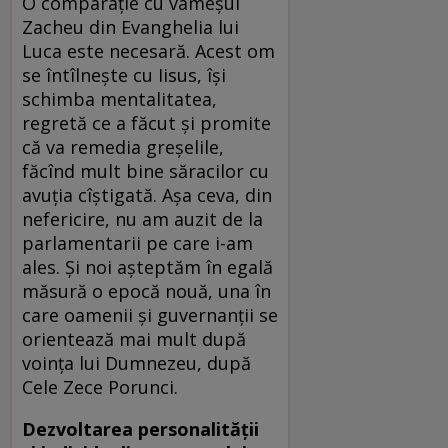
O comparație cu vameșul
Zacheu din Evanghelia lui
Luca este necesară. Acest om
se întîlnește cu Iisus, își
schimba mentalitatea,
regretă ce a făcut și promite
că va remedia greșelile,
făcînd mult bine săracilor cu
avuția cîștigată. Așa ceva, din
nefericire, nu am auzit de la
parlamentarii pe care i-am
ales. Și noi așteptăm în egală
măsură o epocă nouă, una în
care oamenii și guvernanții se
orientează mai mult după
voința lui Dumnezeu, după
Cele Zece Porunci.
Dezvoltarea personalității