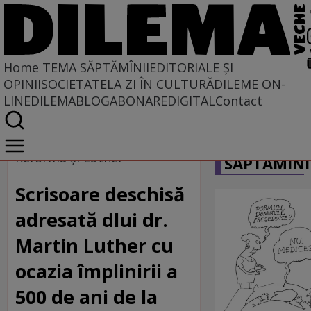
Home
TEMA SĂPTĂMÎNII
EDITORIALE ȘI
OPINII
SOCIETATE
LA ZI ÎN CULTURĂ
DILEME ON-
LINE
DILEMABLOG
ABONARE
DIGITAL
Contact
Home
CARICATU
Tema săptămînii
Reforma şi Luther
SĂPTĂMÎNI
Scrisoare deschisă
adresată dlui dr.
Martin Luther cu
ocazia împlinirii a
500 de ani de la