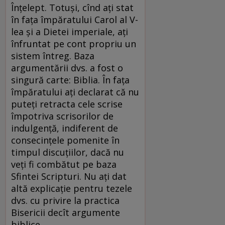
Înțelept. Totuși, cînd ați stat
în fața împăratului Carol al V-
lea și a Dietei imperiale, ați
înfruntat pe cont propriu un
sistem întreg. Baza
argumentării dvs. a fost o
singură carte: Biblia. În fața
împăratului ați declarat că nu
puteți retracta cele scrise
împotriva scrisorilor de
indulgență, indiferent de
consecințele pomenite în
timpul discuțiilor, dacă nu
veți fi combătut pe baza
Sfintei Scripturi. Nu ați dat
altă explicație pentru tezele
dvs. cu privire la practica
Bisericii decît argumente
biblice.