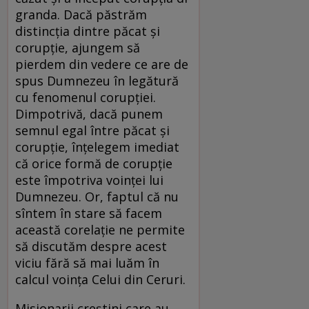
granda. Dacă păstrăm
distincția dintre păcat și
corupție, ajungem să
pierdem din vedere ce are de
spus Dumnezeu în legătură
cu fenomenul corupției.
Dimpotrivă, dacă punem
semnul egal între păcat și
corupție, înțelegem imediat
că orice formă de corupție
este împotriva voinței lui
Dumnezeu. Or, faptul că nu
sîntem în stare să facem
această corelație ne permite
să discutăm despre acest
viciu fără să mai luăm în
calcul voința Celui din Ceruri.
Misionarii creștini care au