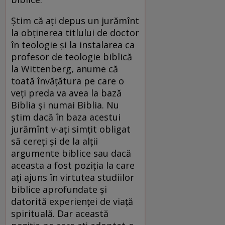
Știm că ați depus un jurămînt
la obținerea titlului de doctor
în teologie și la instalarea ca
profesor de teologie biblică
la Wittenberg, anume că
toată învățătura pe care o
veți preda va avea la bază
Biblia și numai Biblia. Nu
știm dacă în baza acestui
jurămînt v-ați simțit obligat
să cereți și de la alții
argumente biblice sau dacă
aceasta a fost poziția la care
ați ajuns în virtutea studiilor
biblice aprofundate și
datorită experienței de viață
spirituală. Dar această