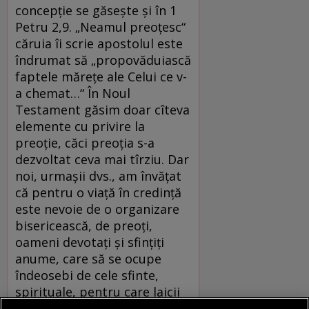
concepție se găsește și în 1
Petru 2,9. „Neamul preoțesc“
căruia îi scrie apostolul este
îndrumat să „propovăduiască
faptele mărețe ale Celui ce v-
a chemat…“ În Noul
Testament găsim doar cîteva
elemente cu privire la
preoție, căci preoția s-a
dezvoltat ceva mai tîrziu. Dar
noi, urmașii dvs., am învățat
că pentru o viață în credință
este nevoie de o organizare
bisericească, de preoți,
oameni devotați și sfințiți
anume, care să se ocupe
îndeosebi de cele sfinte,
spirituale, pentru care laicii
nu au timp, nici vocație, nici