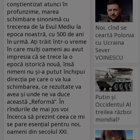
conștientizat atunci în
profunzime, marea
schimbare sinonimă cu
trecerea de la Evul Mediu la
Noi, cînd se
epoca noastră, cu 500 de ani
ceartă Polonia
în urmă. Ați trăit într-o vreme
cu Ucraina
în care mulți oameni au avut
Sever
impresia că se trece la o
VOINESCU
epocă istorică nouă, însă
nimeni nu și-a putut închipui
direcția pe care o va lua
schimbarea, ce rezultate va
avea și unde ne va duce
Putin și
această „Reformă“. În
Occidentul Al
rîndurile de mai jos voi
treilea război
încerca să prezint ceea ce mi
mondial?
se pare esențial pentru noi,
oameni din secolul XXI.