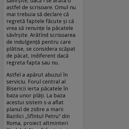
săvîrșite, dacă i se arăta o
astfel de scrisoare. Omul nu
mai trebuia să declare că
regretă faptele făcute și că
vrea să renunțe la păcatele
săvîrșite. Arătînd scrisoarea
de indulgență pentru care
plătise, se considera scăpat
de păcat, indiferent dacă
regreta fapta sau nu.
Astfel a apărut abuzul în
serviciu. Forul central al
Bisericii ierta păcatele în
baza unor plăți. La baza
acestui sistem s-a aflat
planul de zidire a marii
Bazilici „Sfîntul Petru“ din
Roma, proiect altminteri