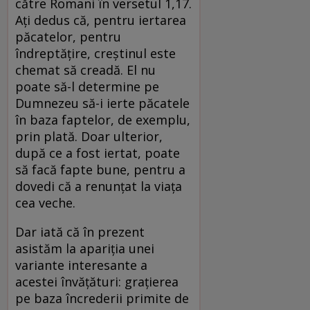
către Romani în versetul 1,17.
Ați dedus că, pentru iertarea
păcatelor, pentru
îndreptățire, creștinul este
chemat să creadă. El nu
poate să-l determine pe
Dumnezeu să-i ierte păcatele
în baza faptelor, de exemplu,
prin plată. Doar ulterior,
după ce a fost iertat, poate
să facă fapte bune, pentru a
dovedi că a renunțat la viața
cea veche.
Dar iată că în prezent
asistăm la apariția unei
variante interesante a
acestei învățături: grațierea
pe baza încrederii primite de