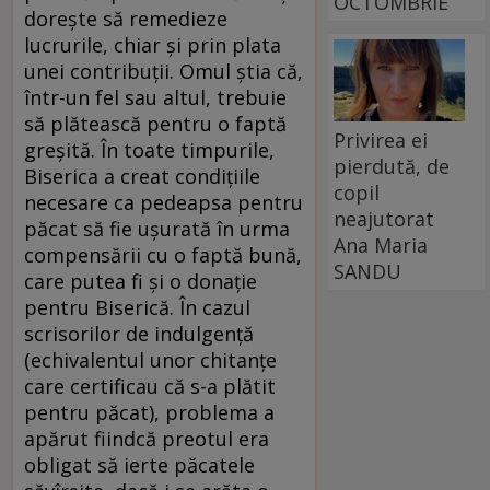
OCTOMBRIE
dorește să remedieze
lucrurile, chiar și prin plata
unei contribuții. Omul știa că,
într-un fel sau altul, trebuie
să plătească pentru o faptă
Privirea ei
greșită. În toate timpurile,
pierdută, de
Biserica a creat condițiile
copil
necesare ca pedeapsa pentru
neajutorat
păcat să fie ușurată în urma
Ana Maria
compensării cu o faptă bună,
SANDU
care putea fi și o donație
pentru Biserică. În cazul
scrisorilor de indulgență
(echivalentul unor chitanțe
care certificau că s-a plătit
pentru păcat), problema a
apărut fiindcă preotul era
obligat să ierte păcatele