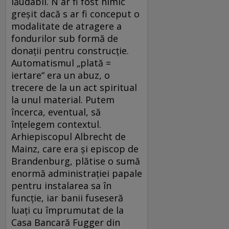
lăudabil. N ar fi fost nimic
greșit dacă s ar fi conceput o
modalitate de atragere a
fondurilor sub formă de
donații pentru construcție.
Automatismul „plată =
iertare“ era un abuz, o
trecere de la un act spiritual
la unul material. Putem
încerca, eventual, să
înțelegem contextul.
Arhiepiscopul Albrecht de
Mainz, care era și episcop de
Brandenburg, plătise o sumă
enormă administrației papale
pentru instalarea sa în
funcție, iar banii fuseseră
luați cu împrumutat de la
Casa Bancară Fugger din