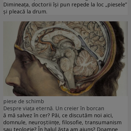
Dimineața, doctorii își pun repede la loc „piesele”
și pleacă la drum.
piese de schimb
Despre viața eternă. Un creier în borcan
ă mă salvez în cer? Păi, ce discutăm noi aici,
domnule, neuroștiințe, filosofie, transumanism
sau teologie? În halul ăsta am ajuns? Doamne