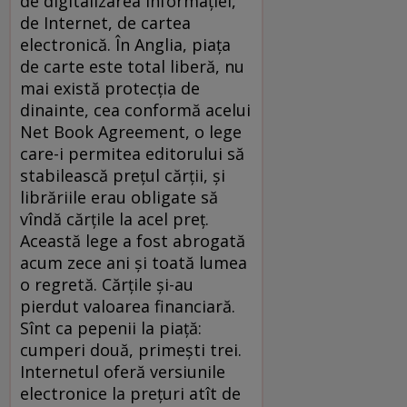
de digitalizarea informaţiei,
de Internet, de cartea
electronică. În Anglia, piaţa
de carte este total liberă, nu
mai există protecţia de
dinainte, cea conformă acelui
Net Book Agreement, o lege
care-i permitea editorului să
stabilească preţul cărţii, şi
librăriile erau obligate să
vîndă cărţile la acel preţ.
Această lege a fost abrogată
acum zece ani şi toată lumea
o regretă. Cărţile şi-au
pierdut valoarea financiară.
Sînt ca pepenii la piaţă:
cumperi două, primeşti trei.
Internetul oferă versiunile
electronice la preţuri atît de