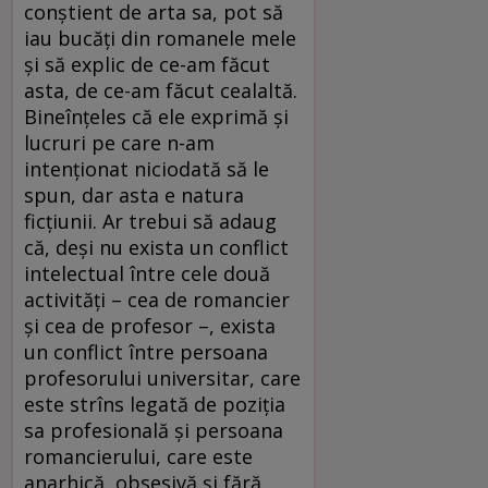
conştient de arta sa, pot să
iau bucăţi din romanele mele
şi să explic de ce-am făcut
asta, de ce-am făcut cealaltă.
Bineînţeles că ele exprimă şi
lucruri pe care n-am
intenţionat niciodată să le
spun, dar asta e natura
ficţiunii. Ar trebui să adaug
că, deşi nu exista un conflict
intelectual între cele două
activităţi – cea de romancier
şi cea de profesor –, exista
un conflict între persoana
profesorului universitar, care
este strîns legată de poziţia
sa profesională şi persoana
romancierului, care este
anarhică, obsesivă şi fără