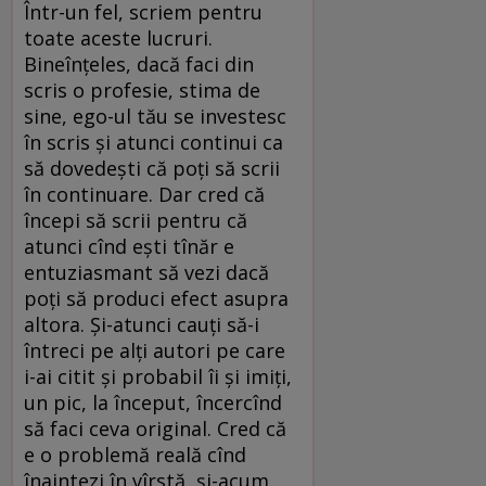
Într-un fel, scriem pentru
toate aceste lucruri.
Bineînţeles, dacă faci din
scris o profesie, stima de
sine, ego-ul tău se investesc
în scris şi atunci continui ca
să dovedeşti că poţi să scrii
în continuare. Dar cred că
începi să scrii pentru că
atunci cînd eşti tînăr e
entuziasmant să vezi dacă
poţi să produci efect asupra
altora. Şi-atunci cauţi să-i
întreci pe alţi autori pe care
i-ai citit şi probabil îi şi imiţi,
un pic, la început, încercînd
să faci ceva original. Cred că
e o problemă reală cînd
înaintezi în vîrstă, şi-acum