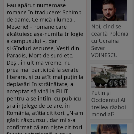
i-au apărut numeroase
romane în traducere: Schimb
de dame, Ce mică-i lumea!,
Noi, cînd se
Meserie! – romane care
ceartă Polonia
alcătuiesc aşa-numita trilogie
cu Ucraina
a campusului –, dar
Sever
şi Gînduri ascunse, Veşti din
VOINESCU
Paradis, Mort de surd etc.
Deşi, în ultima vreme, nu
prea mai participă la serate
literare, şi cu atît mai puţin la
deplasări în străinătate, a
acceptat să vină la FILIT
Putin și
pentru a se întîlni cu publicul
Occidentul Al
şi a înţelege de ce are, în
treilea război
România, atîţia cititori. „N-am
mondial?
găsit răspunsul, dar mi s-a
confirmat că am nişte cititori