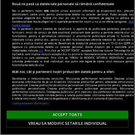
Nouă ne pasă ca datele tale personale să rămână confidențiale
Noi și partenerii noștri
606
stocăm și/sau accesăm informații pe dispozitivul dvs., precum
identificatorii cookie unici pentru prelucrarea datelor cu caracter personal. Puteți accepta sau
gestiona alegerile dvs. făcând clic mai jos sau în orice moment, pe pagina cu politica de
confidențialitate. Aceste alegeri vor fi raportate partenerilor noștri și nu vă vor afecta navigarea.
Mai
multe detalii
Noi si partenerii nostri (retelele de socializare si agentiile de publicitate partenere, precum si
furnizorii nostri de servicii de date analitice) prelucram date pentru a permite website-ului sa
functioneze, pentru a personaliza continutul si anunturile publicitare afisate in functie de
interesele si/sau profilul dvs., pentru a va oferi functionalitati aferente retelelor de socializare si
pentru a analiza traficul pe website. Beneficiati de drepturile prevazute de art. 15-22 din GDPR in
legatura cu prelucrarea datelor cu caracter personal. Aceste drepturi pot fi exercitate prin
modalitatea indicata
aici
. Prin click pe “ACCEPT TOATE”, acceptati folosirea tuturor Tehnologiilor de
tip Cookie, care implica inclusiv acceptul dvs. cu privire la stocarea/accesarea informatiilor de catre
Vendor-ii cu care colaboram. Prin click pe “VREAU SA MODIFIC SETARILE INDIVIDUAL” puteti
schimba preferintele in mod individual, mai putin cele legate de cookie strict necesare pentru
functionarea website-ului.
Atât noi, cât și partenerii noștri prelucrăm datele pentru a oferi:
piese de schimb
Dezvoltarea și îmbunătățirea serviciilor. Măsurarea performanței reclamelor. Stocarea și/sau
accesarea informațiilor de pe un dispozitiv. Utilizarea profilurilor pentru selectarea conținutului
Poema centralei
personalizat. Crearea profilurilor de conținut personalizat. Utilizarea profilurilor pentru selectarea
publicității personalizate. Crearea profilurilor pentru publicitate personalizată. Măsurarea
Am găsit-o aici, montată de fostul proprietar, și
performanței conținutului. Înțelegerea publicului prin statistici sau combinații de date din surse
diferite. Utilizarea de date limitate pentru a selecta publicitatea. Utilizarea datelor limitate pentru
va împlini în curînd 22 de ani.
a selecta conținutul. Date precise de geolocație și identificarea prin scanarea dispozitivului.
Listă parteneri (furnizori)
Ana Maria SANDU
ACCEPT TOATE
VREAU SA MODIFIC SETARILE INDIVIDUAL