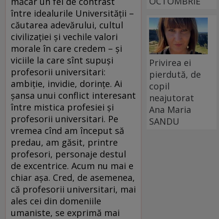
OCTOMBRIE
măcar un fel de contrast
între idealurile Universităţii –
căutarea adevărului, cultul
civilizaţiei şi vechile valori
morale în care credem – şi
viciile la care sînt supuşi
Privirea ei
profesorii universitari:
pierdută, de
ambiţie, invidie, dorinţe. Ai
copil
şansa unui conflict interesant
neajutorat
între mistica profesiei şi
Ana Maria
profesorii universitari. Pe
SANDU
vremea cînd am început să
predau, am găsit, printre
profesori, personaje destul
de excentrice. Acum nu mai e
chiar aşa. Cred, de asemenea,
că profesorii universitari, mai
ales cei din domeniile
umaniste, se exprimă mai