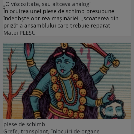
„O vîscozitate, sau altceva analog”
Înlocuirea unei piese de schimb presupune
îndeobște oprirea mașinăriei, „scoaterea din
priză” a ansamblului care trebuie reparat.
Matei PLEŞU
piese de schimb
Grefe, transplant, înlocuiri de organe