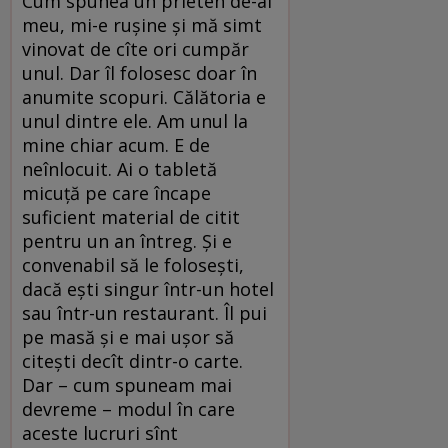
Cum spunea un prieten de-al
meu, mi-e ruşine şi mă simt
vinovat de cîte ori cumpăr
unul. Dar îl folosesc doar în
anumite scopuri. Călătoria e
unul dintre ele. Am unul la
mine chiar acum. E de
neînlocuit. Ai o tabletă
micuţă pe care încape
suficient material de citit
pentru un an întreg. Şi e
convenabil să le foloseşti,
dacă eşti singur într-un hotel
sau într-un restaurant. Îl pui
pe masă şi e mai uşor să
citeşti decît dintr-o carte.
Dar – cum spuneam mai
devreme – modul în care
aceste lucruri sînt