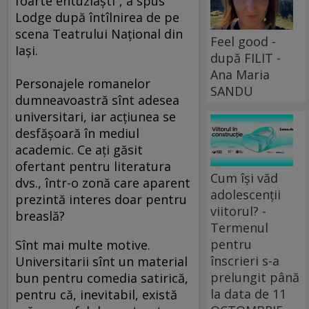
foarte entuziaşti“, a spus
Lodge după întîlnirea de pe
scena Teatrului Naţional din
Feel good -
Iaşi.
după FILIT -
Ana Maria
Personajele romanelor
SANDU
dumneavoastră sînt adesea
universitari, iar acţiunea se
desfăşoară în mediul
academic. Ce aţi găsit
ofertant pentru literatura
Cum își văd
dvs., într-o zonă care aparent
adolescenții
prezintă interes doar pentru
viitorul? -
breaslă?
Termenul
pentru
Sînt mai multe motive.
înscrieri s-a
Universitarii sînt un material
prelungit până
bun pentru comedia satirică,
la data de 11
pentru că, inevitabil, există