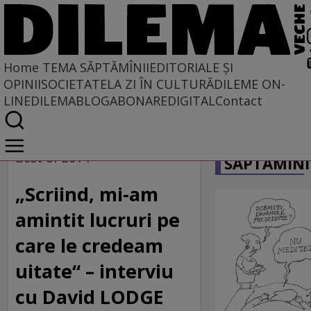
Home
TEMA SĂPTĂMÎNII
EDITORIALE ȘI
OPINII
SOCIETATE
LA ZI ÎN CULTURĂ
DILEME ON-
LINE
DILEMABLOG
ABONARE
DIGITAL
Contact
Home
CARICATU
Tema săptămînii
Best of 2014
SĂPTĂMÎNI
„Scriind, mi-am
amintit lucruri pe
care le credeam
uitate“ – interviu
cu David LODGE