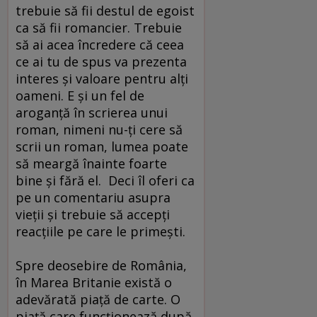
trebuie să fii destul de egoist
ca să fii romancier. Trebuie
să ai acea încredere că ceea
ce ai tu de spus va prezenta
interes şi valoare pentru alţi
oameni. E şi un fel de
aroganţă în scrierea unui
roman, nimeni nu-ţi cere să
scrii un roman, lumea poate
să meargă înainte foarte
bine şi fără el. Deci îl oferi ca
pe un comentariu asupra
vieţii şi trebuie să accepţi
reacţiile pe care le primeşti.
Spre deosebire de România,
în Marea Britanie există o
adevărată piaţă de carte. O
piaţă care funcţionează după