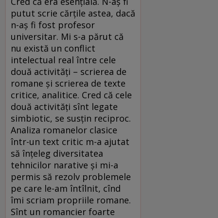
Cred că era esenţială. N-aş fi
putut scrie cărţile astea, dacă
n-aş fi fost profesor
universitar. Mi s-a părut că
nu există un conflict
intelectual real între cele
două activităţi – scrierea de
romane şi scrierea de texte
critice, analitice. Cred că cele
două activităţi sînt legate
simbiotic, se susţin reciproc.
Analiza romanelor clasice
într-un text critic m-a ajutat
să înţeleg diversitatea
tehnicilor narative şi mi-a
permis să rezolv problemele
pe care le-am întîlnit, cînd
îmi scriam propriile romane.
Sînt un romancier foarte