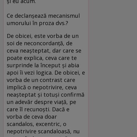
şi eu acum.
Ce declanşează mecanismul
umorului în proza dvs.?
De obicei, este vorba de un
soi de neconcordanţă, de
ceva neaşteptat, dar care se
poate explica, ceva care te
surprinde la început şi abia
apoi îi vezi logica. De obicei, e
vorba de un contrast care
implică o nepotrivire, ceva
neaşteptat şi totuşi confirmă
un adevăr despre viaţă, pe
care îl recunoşti. Dacă e
vorba de ceva doar
scandalos, excentric, o
nepotrivire scandaloasă, nu