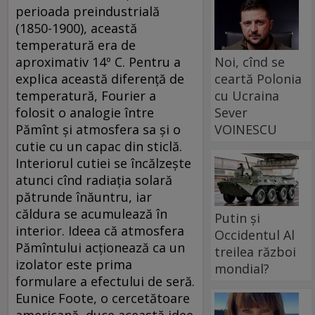
perioada preindustrială
(1850-1900), această
temperatură era de
Noi, cînd se
aproximativ 14º C. Pentru a
ceartă Polonia
explica această diferență de
cu Ucraina
temperatură, Fourier a
Sever
folosit o analogie între
VOINESCU
Pămînt și atmosfera sa și o
cutie cu un capac din sticlă.
Interiorul cutiei se încălzește
atunci cînd radiația solară
pătrunde înăuntru, iar
căldura se acumulează în
Putin și
interior. Ideea că atmosfera
Occidentul Al
Pămîntului acționează ca un
treilea război
izolator este prima
mondial?
formulare a efectului de seră.
Eunice Foote, o cercetătoare