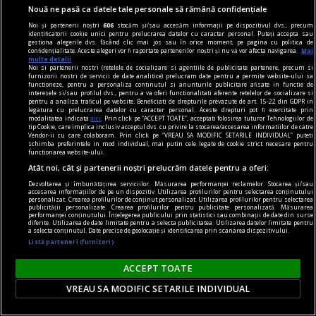
Nouă ne pasă ca datele tale personale să rămână confidențiale
Noi și partenerii noștri
606
stocăm și/sau accesăm informații pe dispozitivul dvs., precum
identificatorii cookie unici pentru prelucrarea datelor cu caracter personal. Puteți accepta sau
gestiona alegerile dvs. făcând clic mai jos sau în orice moment, pe pagina cu politica de
confidențialitate. Aceste alegeri vor fi raportate partenerilor noștri și nu vă vor afecta navigarea.
Mai
multe detalii
dalí
Noi si partenerii nostri (retelele de socializare si agentiile de publicitate partenere, precum si
furnizorii nostri de servicii de date analitice) prelucram date pentru a permite website-ului sa
Declarația de independență a imaginației și
functioneze, pentru a personaliza continutul si anunturile publicitare afisate in functie de
interesele si/sau profilul dvs., pentru a va oferi functionalitati aferente retelelor de socializare si
drepturile omului la propria sa nebunie
pentru a analiza traficul pe website. Beneficiati de drepturile prevazute de art. 15-22 din GDPR in
legatura cu prelucrarea datelor cu caracter personal. Aceste drepturi pot fi exercitate prin
În coșmarul unei Venus americane, din beznă
modalitatea indicata
aici
. Prin click pe “ACCEPT TOATE”, acceptati folosirea tuturor Tehnologiilor de
tip Cookie, care implica inclusiv acceptul dvs. cu privire la stocarea/accesarea informatiilor de catre
apare (ticsit de umbrele uscate) vestitul taxi al
Vendor-ii cu care colaboram. Prin click pe “VREAU SA MODIFIC SETARILE INDIVIDUAL” puteti
schimba preferintele in mod individual, mai putin cele legate de cookie strict necesare pentru
lui Cristofor Columb.
functionarea website-ului.
Atât noi, cât și partenerii noștri prelucrăm datele pentru a oferi:
Dezvoltarea și îmbunătățirea serviciilor. Măsurarea performanței reclamelor. Stocarea și/sau
accesarea informațiilor de pe un dispozitiv. Utilizarea profilurilor pentru selectarea conținutului
personalizat. Crearea profilurilor de conținut personalizat. Utilizarea profilurilor pentru selectarea
publicității personalizate. Crearea profilurilor pentru publicitate personalizată. Măsurarea
performanței conținutului. Înțelegerea publicului prin statistici sau combinații de date din surse
diferite. Utilizarea de date limitate pentru a selecta publicitatea. Utilizarea datelor limitate pentru
a selecta conținutul. Date precise de geolocație și identificarea prin scanarea dispozitivului.
Listă parteneri (furnizori)
ACCEPT TOATE
VREAU SA MODIFIC SETARILE INDIVIDUAL