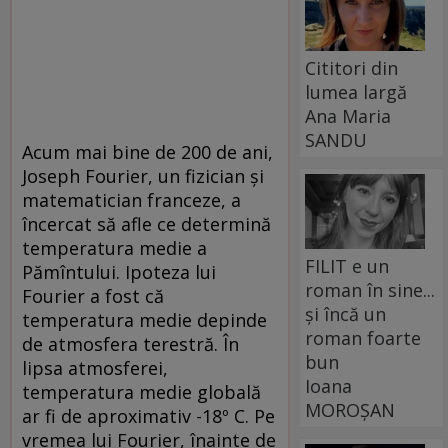
Cititori din
lumea largă
Ana Maria
SANDU
Acum mai bine de 200 de ani,
Joseph Fourier, un fizician și
matematician franceze, a
încercat să afle ce determină
temperatura medie a
FILIT e un
Pămîntului. Ipoteza lui
roman în sine...
Fourier a fost că
și încă un
temperatura medie depinde
roman foarte
de atmosfera terestră. În
bun
lipsa atmosferei,
Ioana
temperatura medie globală
MOROȘAN
ar fi de aproximativ -18º C. Pe
vremea lui Fourier, înainte de