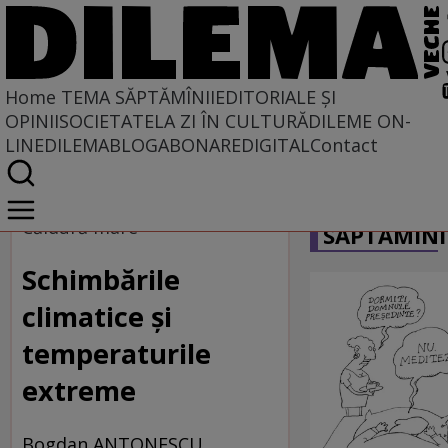
Home
TEMA SĂPTĂMÎNII
EDITORIALE ȘI
OPINII
SOCIETATE
LA ZI ÎN CULTURĂ
DILEME ON-
LINE
DILEMABLOG
ABONARE
DIGITAL
Contact
Home
CARICATU
Tema săptămînii
Căldură mare
SĂPTĂMÎNI
Schimbările
climatice și
temperaturile
extreme
Bogdan ANTONESCU