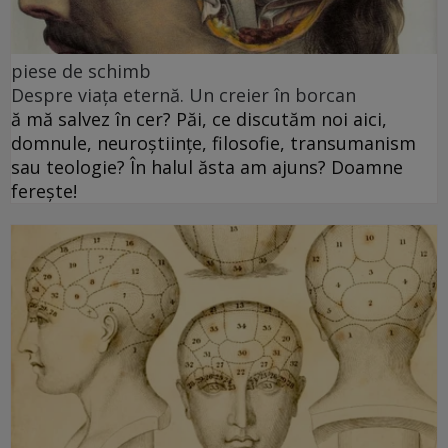
piese de schimb
Despre viața eternă. Un creier în borcan
ă mă salvez în cer? Păi, ce discutăm noi aici,
domnule, neuroștiințe, filosofie, transumanism
sau teologie? În halul ăsta am ajuns? Doamne
ferește!