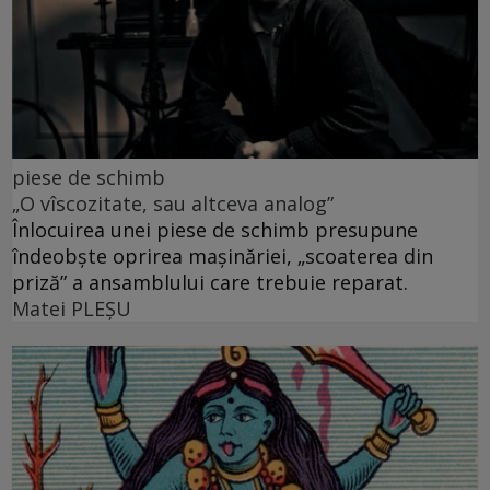
piese de schimb
„O vîscozitate, sau altceva analog”
Înlocuirea unei piese de schimb presupune
îndeobște oprirea mașinăriei, „scoaterea din
priză” a ansamblului care trebuie reparat.
Matei PLEŞU