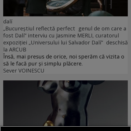
dalí
„Bucureștiul reflectă perfect genul de om care a
fost Dalí“ interviu cu Jasmine MERLI, curatorul
expoziției „Universului lui Salvador Dalí“ deschisă
la ARCUB
Însă, mai presus de orice, noi sperăm că vizita o
să le facă pur și simplu plăcere.
Sever VOINESCU