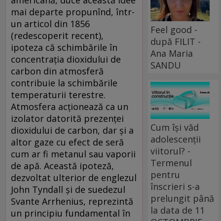
americană, duce această idee
mai departe propunînd, într-
un articol din 1856
Feel good -
(redescoperit recent),
după FILIT -
ipoteza că schimbările în
Ana Maria
concentrația dioxidului de
SANDU
carbon din atmosferă
contribuie la schimbările
temperaturii terestre.
Atmosfera acționează ca un
izolator datorită prezenței
Cum își văd
dioxidului de carbon, dar și a
adolescenții
altor gaze cu efect de seră
viitorul? -
cum ar fi metanul sau vaporii
Termenul
de apă. Această ipoteză,
pentru
dezvoltat ulterior de englezul
înscrieri s-a
John Tyndall și de suedezul
prelungit până
Svante Arrhenius, reprezintă
la data de 11
un principiu fundamental în