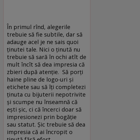
În primul rînd, alegerile
trebuie să fie subtile, dar să
adauge acel je ne sais quoi
ținutei tale. Nici o ținută nu
trebuie să sară în ochi atît de
mult încît să dea impresia că
zbieri după atenție. Să porți
haine pline de logo-uri și
etichete sau să îți completezi
ținuta cu bijuterii nepotrivite
și scumpe nu înseamnă că
ești șic, ci că încerci doar să
impresionezi prin bogăție
sau statut. Șic trebuie să dea
impresia că ai încropit o
ținută fără efort.