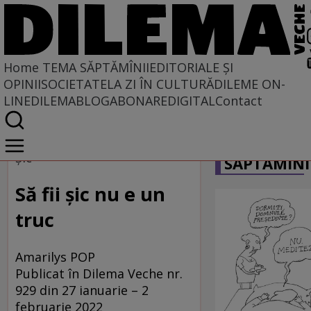
Home
TEMA SĂPTĂMÎNII
EDITORIALE ȘI
OPINII
SOCIETATE
LA ZI ÎN CULTURĂ
DILEME ON-
LINE
DILEMABLOG
ABONARE
DIGITAL
Contact
Home
CARICATU
Tema săptămînii
Șic
SĂPTĂMÎNI
Să fii șic nu e un
truc
Amarilys POP
Publicat în Dilema Veche nr.
929 din 27 ianuarie – 2
februarie 2022