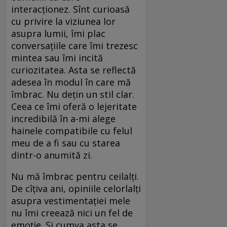
interacționez. Sînt curioasă
cu privire la viziunea lor
asupra lumii, îmi plac
conversațiile care îmi trezesc
mintea sau îmi incită
curiozitatea. Asta se reflectă
adesea în modul în care mă
îmbrac. Nu dețin un stil clar.
Ceea ce îmi oferă o lejeritate
incredibilă în a-mi alege
hainele compatibile cu felul
meu de a fi sau cu starea
dintr-o anumită zi.
Nu mă îmbrac pentru ceilalți.
De cîțiva ani, opiniile celorlalți
asupra vestimentației mele
nu îmi creează nici un fel de
emoție. Și cumva asta se