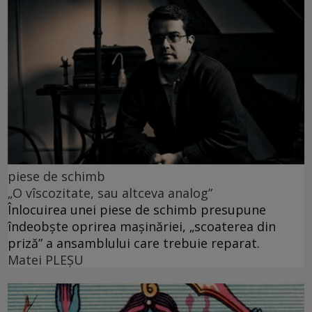
piese de schimb
„O vîscozitate, sau altceva analog”
Înlocuirea unei piese de schimb presupune
îndeobște oprirea mașinăriei, „scoaterea din
priză” a ansamblului care trebuie reparat.
Matei PLEŞU