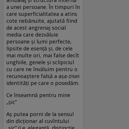
a unei persoane. În timpuri în
care superficialitatea a atins
cote nebănuite, ajutată fiind
de acest angrenaj social
media care dezvăluie
persoane și lumi perfecte,
lipsite de esență și, de cele
mai multe ori, mai false decît
unghiile, genele și sclipiciul
cu care ne învăluim pentru o
recunoaștere falsă a așa-zisei
identități pe care o posedăm.
Ce înseamnă pentru mine
„șic”
Aș putea porni de la sensul
din dicționar al cuvîntului
„șic” (i.e. eleganță, distincție,