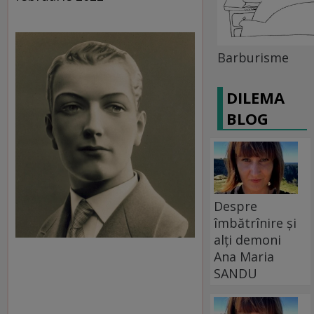
Barburisme
DILEMA
BLOG
Despre
îmbătrînire și
alți demoni
Ana Maria
SANDU