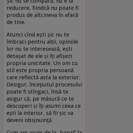
Șic nu se cumpără, nu e la
reducere, fiindcă nu poate fi
produs de altcineva în afară
de tine.
Atunci cînd ești șic nu te
îmbraci pentru alții, opiniile
lor nu te interesează, ești
detașat de ele și îți afișezi
propria unicitate. Un om cu
stil este propria persoană
care reflectă asta la exterior.
Desigur, începutul procesului
poate fi stîngaci, însă te
asigur că, pe măsură ce te
descoperi și îți asumi ceea ce
ești la interior, să fii șic va
deveni obișnuință.
Cum am ajuns de la „banal” la