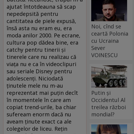
ajutat întotdeauna să scap
nepedepsită pentru
cantitatea de piele expusă,
Noi, cînd se
însă asta nu eram eu, era
ceartă Polonia
moda anilor 2000. Pe ecrane,
cu Ucraina
cultura pop dădea bine, era
Sever
catchy pentru tinerii și
VOINESCU
tinerele care nu realizau că
viața nu e ca în videoclipuri
sau seriale Disney pentru
adolescenți. Niciodată
ținutele mele nu m-au
reprezentat mai puțin decît
Putin și
în momentele în care am
Occidentul Al
copiat trend-urile, ba chiar
treilea război
sufeream enorm dacă nu
mondial?
aveam ținute exact ca ale
colegelor de liceu. Rețin