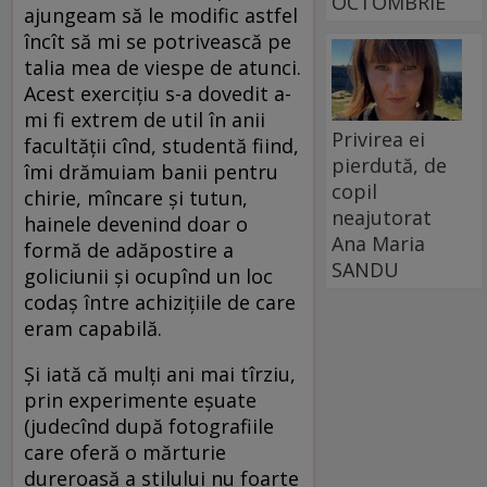
OCTOMBRIE
ajungeam să le modific astfel
încît să mi se potrivească pe
talia mea de viespe de atunci.
Acest exercițiu s-a dovedit a-
mi fi extrem de util în anii
Privirea ei
facultății cînd, studentă fiind,
pierdută, de
îmi drămuiam banii pentru
copil
chirie, mîncare și tutun,
neajutorat
hainele devenind doar o
Ana Maria
formă de adăpostire a
SANDU
goliciunii și ocupînd un loc
codaș între achizițiile de care
eram capabilă.
Și iată că mulți ani mai tîrziu,
prin experimente eșuate
(judecînd după fotografiile
care oferă o mărturie
dureroasă a stilului nu foarte