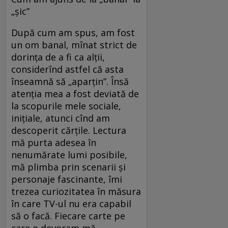
„șic”
După cum am spus, am fost
un om banal, mînat strict de
dorința de a fi ca alții,
considerînd astfel că asta
înseamnă să „aparțin”. Însă
atenția mea a fost deviată de
la scopurile mele sociale,
inițiale, atunci cînd am
descoperit cărțile. Lectura
mă purta adesea în
nenumărate lumi posibile,
mă plimba prin scenarii și
personaje fascinante, îmi
trezea curiozitatea în măsura
în care TV-ul nu era capabil
să o facă. Fiecare carte pe
care o devoram mă