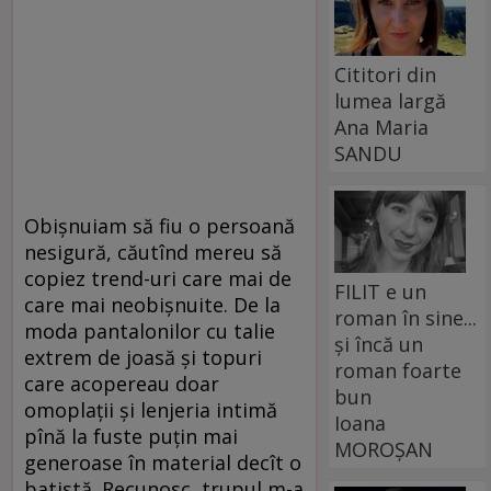
Cititori din
lumea largă
Ana Maria
SANDU
Obișnuiam să fiu o persoană
nesigură, căutînd mereu să
copiez trend-uri care mai de
FILIT e un
care mai neobișnuite. De la
roman în sine...
moda pantalonilor cu talie
și încă un
extrem de joasă și topuri
roman foarte
care acopereau doar
bun
omoplații și lenjeria intimă
Ioana
pînă la fuste puțin mai
MOROȘAN
generoase în material decît o
batistă. Recunosc, trupul m-a