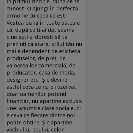
în primul rînd ție, după ce te
cunoști și ajungi în perfectă
armonie cu ceea ce ești.
Vestea bună în toate astea e
că, după ce ți-ai dat seama
cine ești și dorești să te
prezinți ca atare, stilul tău nu
mai e dependent de eticheta
produselor, de preț, de
valoarea lor comercială, de
producător, casă de modă,
designer etc.. Șic devine
astfel ceva ce nu e rezervat
doar oamenilor potenți
financiar, nu aparține exclusiv
unei anumite clase sociale, ci
e ceva ce fiecare dintre noi
poate obține. Șic aparține
vechiului, noului, celor