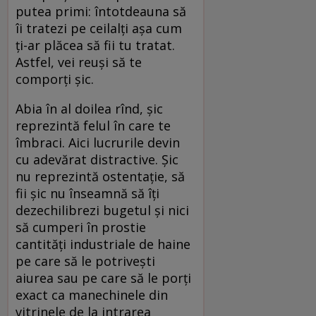
putea primi: întotdeauna să
îi tratezi pe ceilalți așa cum
ți-ar plăcea să fii tu tratat.
Astfel, vei reuși să te
comporți șic.
Abia în al doilea rînd, șic
reprezintă felul în care te
îmbraci. Aici lucrurile devin
cu adevărat distractive. Șic
nu reprezintă ostentație, să
fii șic nu înseamnă să îți
dezechilibrezi bugetul și nici
să cumperi în prostie
cantități industriale de haine
pe care să le potrivești
aiurea sau pe care să le porți
exact ca manechinele din
vitrinele de la intrarea