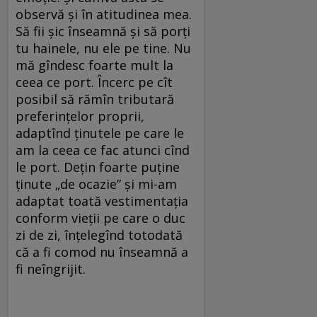
observă și în atitudinea mea.
Să fii șic înseamnă și să porți
tu hainele, nu ele pe tine. Nu
mă gîndesc foarte mult la
ceea ce port. Încerc pe cît
posibil să rămîn tributară
preferințelor proprii,
adaptînd ținutele pe care le
am la ceea ce fac atunci cînd
le port. Dețin foarte puține
ținute „de ocazie” și mi-am
adaptat toată vestimentația
conform vieții pe care o duc
zi de zi, înțelegînd totodată
că a fi comod nu înseamnă a
fi neîngrijit.