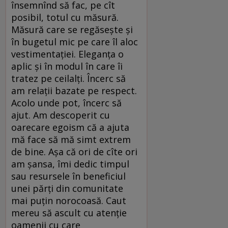
însemnînd să fac, pe cît
posibil, totul cu măsură.
Măsură care se regăsește și
în bugetul mic pe care îl aloc
vestimentației. Eleganța o
aplic și în modul în care îi
tratez pe ceilalți. Încerc să
am relații bazate pe respect.
Acolo unde pot, încerc să
ajut. Am descoperit cu
oarecare egoism că a ajuta
mă face să mă simt extrem
de bine. Așa că ori de cîte ori
am șansa, îmi dedic timpul
sau resursele în beneficiul
unei părți din comunitate
mai puțin norocoasă. Caut
mereu să ascult cu atenție
oamenii cu care