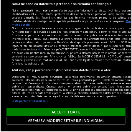
Nouă ne pasă ca datele tale personale să rămână confidențiale
Noi și partenerii noștri
606
stocăm și/sau accesăm informații pe dispozitivul dvs., precum
identificatorii cookie unici pentru prelucrarea datelor cu caracter personal. Puteți accepta sau
gestiona alegerile dvs. făcând clic mai jos sau în orice moment, pe pagina cu politica de
confidențialitate. Aceste alegeri vor fi raportate partenerilor noștri și nu vă vor afecta navigarea.
Mai
multe detalii
Noi si partenerii nostri (retelele de socializare si agentiile de publicitate partenere, precum si
furnizorii nostri de servicii de date analitice) prelucram date pentru a permite website-ului sa
functioneze, pentru a personaliza continutul si anunturile publicitare afisate in functie de
interesele si/sau profilul dvs., pentru a va oferi functionalitati aferente retelelor de socializare si
pentru a analiza traficul pe website. Beneficiati de drepturile prevazute de art. 15-22 din GDPR in
legatura cu prelucrarea datelor cu caracter personal. Aceste drepturi pot fi exercitate prin
piese de schimb
modalitatea indicata
aici
. Prin click pe “ACCEPT TOATE”, acceptati folosirea tuturor Tehnologiilor de
tip Cookie, care implica inclusiv acceptul dvs. cu privire la stocarea/accesarea informatiilor de catre
Despre viața eternă. Un creier în borcan
Vendor-ii cu care colaboram. Prin click pe “VREAU SA MODIFIC SETARILE INDIVIDUAL” puteti
schimba preferintele in mod individual, mai putin cele legate de cookie strict necesare pentru
ă mă salvez în cer? Păi, ce discutăm noi aici,
functionarea website-ului.
domnule, neuroștiințe, filosofie, transumanism
Atât noi, cât și partenerii noștri prelucrăm datele pentru a oferi:
sau teologie? În halul ăsta am ajuns? Doamne
Dezvoltarea și îmbunătățirea serviciilor. Măsurarea performanței reclamelor. Stocarea și/sau
accesarea informațiilor de pe un dispozitiv. Utilizarea profilurilor pentru selectarea conținutului
ferește!
personalizat. Crearea profilurilor de conținut personalizat. Utilizarea profilurilor pentru selectarea
publicității personalizate. Crearea profilurilor pentru publicitate personalizată. Măsurarea
performanței conținutului. Înțelegerea publicului prin statistici sau combinații de date din surse
diferite. Utilizarea de date limitate pentru a selecta publicitatea. Utilizarea datelor limitate pentru
a selecta conținutul. Date precise de geolocație și identificarea prin scanarea dispozitivului.
Listă parteneri (furnizori)
ACCEPT TOATE
VREAU SA MODIFIC SETARILE INDIVIDUAL