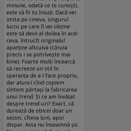
minune, odată ce te cunoști,
este să fii tu însuți. Dacă vei
imita pe cineva, singurul
lucru pe care îl vei obține
este să devii al doilea în acel
ceva, întrucît originalul
aparține altcuiva (căruia
precis i se potrivește mai
bine). Foarte mulți încearcă
să recreeze un stil în
speranța de a-l face propriu,
dar atunci cînd copiem
sîntem părtași la fabricarea
unui trend. Și ce am învățat
despre trend-uri? Exact, că
durează de obicei doar un
sezon, cîteva luni, apoi
dispar. Asta nu înseamnă șic.