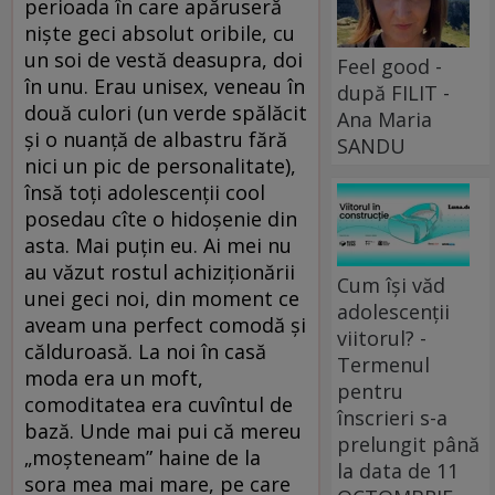
perioada în care apăruseră
niște geci absolut oribile, cu
un soi de vestă deasupra, doi
Feel good -
în unu. Erau unisex, veneau în
după FILIT -
două culori (un verde spălăcit
Ana Maria
și o nuanță de albastru fără
SANDU
nici un pic de personalitate),
însă toți adolescenții cool
posedau cîte o hidoșenie din
asta. Mai puțin eu. Ai mei nu
au văzut rostul achiziționării
Cum își văd
unei geci noi, din moment ce
adolescenții
aveam una perfect comodă și
viitorul? -
călduroasă. La noi în casă
Termenul
moda era un moft,
pentru
comoditatea era cuvîntul de
înscrieri s-a
bază. Unde mai pui că mereu
prelungit până
„moșteneam” haine de la
la data de 11
sora mea mai mare, pe care