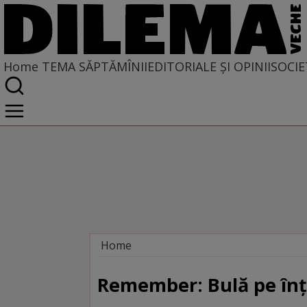
Home
TEMA SĂPTĂMÎNII
EDITORIALE ȘI OPINII
SOCIE
Home
Tema săptămînii
Remember: Bulă pe înţ