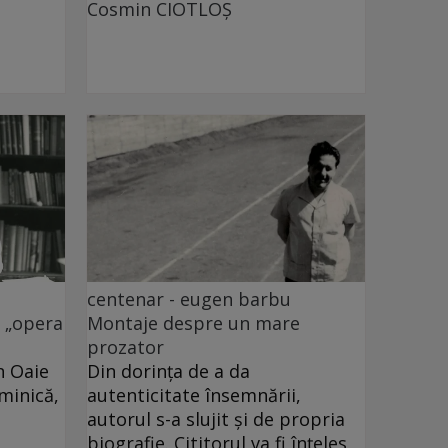
Cosmin CIOTLOŞ
centenar - eugen barbu
i „opera
Montaje despre un mare
prozator
n Oaie
Din dorința de a da
uminică,
autenticitate însemnării,
autorul s-a slujit și de propria
biografie. Cititorul va fi înțeles