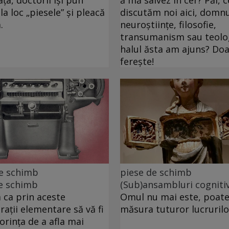
la loc „piesele” și pleacă
discutăm noi aici, domnu
.
neuroștiințe, filosofie,
transumanism sau teolog
halul ăsta am ajuns? D
ferește!
de schimb
piese de schimb
e schimb
(Sub)ansambluri cogniti
ca prin aceste
Omul nu mai este, poate
rații elementare să vă fi
măsura tuturor lucrurilo
dorința de a afla mai