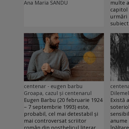
Ana Maria SANDU
multe a
capitol
urmări
subiect
centenar - eugen barbu
centena
Groapa, cazul și centenarul
Dilemel
Eugen Barbu (20 februarie 1924
Există 
– 7 septembrie 1993) este,
soteriol
probabil, cel mai detestabil și
sensibi
mai controversat scriitor
anume c
român din postbelicul literar
înălțar