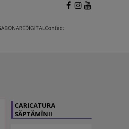
G
ABONARE
DIGITAL
Contact
CARICATURA
SĂPTĂMÎNII