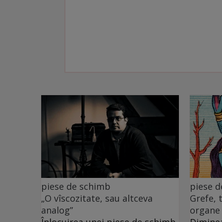
piese de schimb
piese 
„O vîscozitate, sau altceva
Grefe, 
analog”
organe
Înlocuirea unei piese de schimb
Diminea