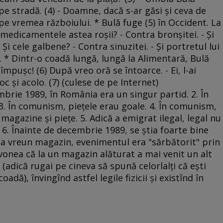
e stradă. (4) - Doamne, dacă s-ar găsi şi ceva de
pe vremea războiului. * Bulă fuge (5) în Occident. La
 medicamentele astea roşii? - Contra bronşitei. - Şi
Şi cele galbene? - Contra sinuzitei. - Şi portretul lui
. * Dintr-o coadă lungă, lungă la Alimentară, Bulă
împuşc! (6) După vreo oră se întoarce. - Ei, l-ai
c şi acolo. (7) (culese de pe Internet)
embrie 1989, în România era un singur partid. 2. În
. În comunism, pieţele erau goale. 4. În comunism,
magazine şi pieţe. 5. Adică a emigrat ilegal, legal nu
 6. Înainte de decembrie 1989, se ştia foarte bine
 la vreun magazin, evenimentul era "sărbătorit" prin
zvonea că la un magazin alăturat a mai venit un alt
nd (adică rugai pe cineva să spună celorlalţi că eşti
adă), învingînd astfel legile fizicii şi existînd în