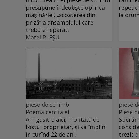
presupune îndeobște oprirea
repede 
mașinăriei, „scoaterea din
la drum
priză” a ansamblului care
trebuie reparat.
Matei PLEŞU
piese de schimb
piese 
Poema centralei
Piese d
Am găsit-o aici, montată de
Sperăm 
fostul proprietar, și va împlini
conside
în curînd 22 de ani.
trezit 