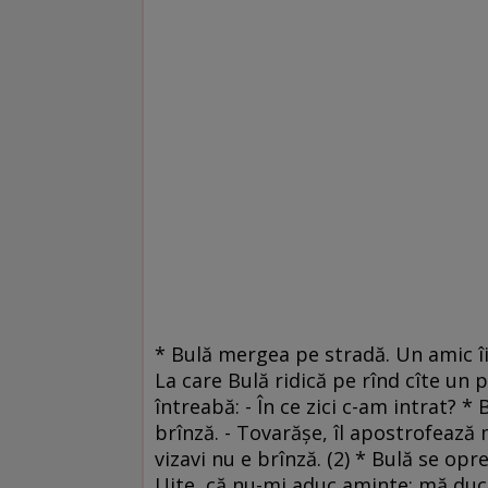
* Bulă mergea pe stradă. Un amic îi s
La care Bulă ridică pe rînd cîte un pi
întreabă: - În ce zici c-am intrat? *
brînză. - Tovarăşe, îl apostrofează 
vizavi nu e brînză. (2) * Bulă se opr
Uite, că nu-mi aduc aminte: mă duc