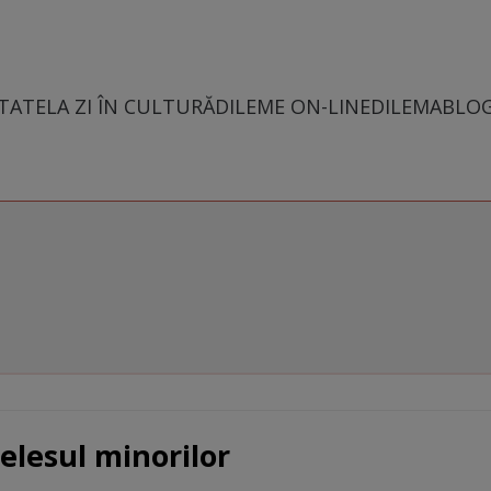
TATE
LA ZI ÎN CULTURĂ
DILEME ON-LINE
DILEMABLO
elesul minorilor