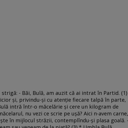
trigă: - Băi, Bulă, am auzit că ai intrat în Partid. (1)
cior şi, privindu-şi cu atenţie fiecare talpă în parte,
 Bulă intră într-o măcelărie şi cere un kilogram de
măcelarul, nu vezi ce scrie pe uşă? Aici n-avem carne
eşte în mijlocul străzii, contemplîndu-şi plasa goală. 
eam sau veneam de la piaţă? (3) * Umbla Bulă