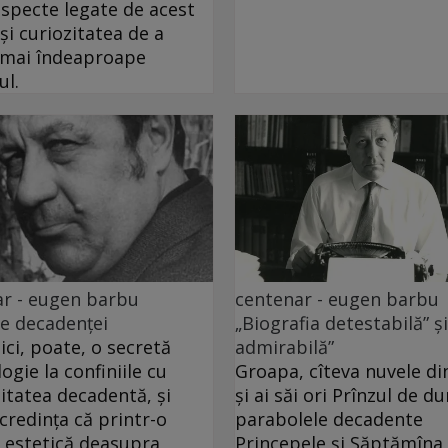
specte legate de acest
 și curiozitatea de a
 mai îndeaproape
ul.
r - eugen barbu
centenar - eugen barbu
e decadenței
„Biografia detestabilă” ș
aici, poate, o secretă
admirabilă”
ogie la confiniile cu
Groapa, cîteva nuvele di
litatea decadentă, și
și ai săi ori Prînzul de d
redința că printr-o
parabolele decadente
e estetică deasupra
Princepele și Săptămîna