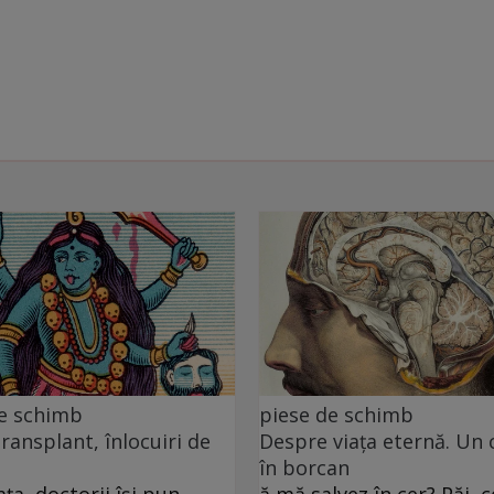
de schimb
piese de schimb
transplant, înlocuiri de
Despre viața eternă. Un 
în borcan
ța, doctorii își pun
ă mă salvez în cer? Păi, c