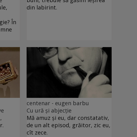
le,
din labirint.
ie? În
oamne
centenar - eugen barbu
ve
Cu ură și abjecție
,
Mă amuz și eu, dar constatativ,
r.
de un alt episod, grăitor, zic eu,
cît zece.