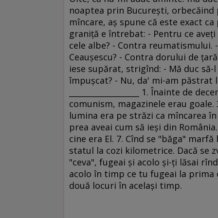
noaptea prin Bucureşti, orbecăind p
mîncare, aş spune că este exact ca 
graniţă e întrebat: - Pentru ce aveţi
cele albe? - Contra reumatismului. - 
Ceauşescu? - Contra dorului de ţară
iese supărat, strigînd: - Mă duc să-l 
împuşcat? - Nu, da' mi-am păstrat lo
__________________ 1. Înainte de dec
comunism, magazinele erau goale. 3
lumina era pe străzi ca mîncarea în 
prea aveai cum să ieşi din România.
cine era El. 7. Cînd se "băga" marfă
statul la cozi kilometrice. Dacă se 
"ceva", fugeai şi acolo şi-ţi lăsai rî
acolo în timp ce tu fugeai la prima co
două locuri în acelaşi timp.