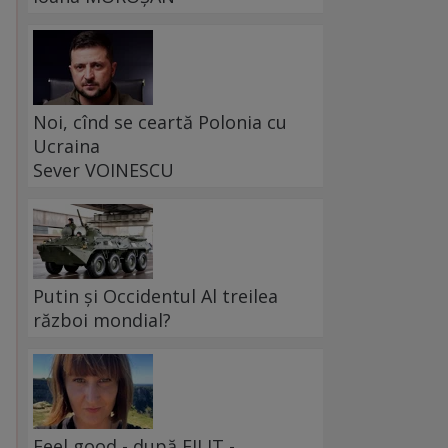
Noi, cînd se ceartă Polonia cu
Ucraina
Sever VOINESCU
Putin și Occidentul Al treilea
război mondial?
Feel good - după FILIT -