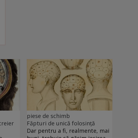
piese de schimb
creier
Făpturi de unică folosință
Dar pentru a fi, realmente, mai
e
buni, trebuie să găsim ieșirea