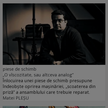
piese de schimb
„O vîscozitate, sau altceva analog”
Înlocuirea unei piese de schimb presupune
îndeobște oprirea mașinăriei, „scoaterea din
priză” a ansamblului care trebuie reparat.
Matei PLEŞU