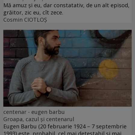
Mă amuz și eu, dar constatativ, de un alt episod,
grăitor, zic eu, cît zece.
Cosmin CIOTLOŞ
centenar - eugen barbu
Groapa, cazul și centenarul
Eugen Barbu (20 februarie 1924 – 7 septembrie
1993) este, probabil, cel mai detestabil și mai