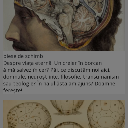
piese de schimb
Despre viața eternă. Un creier în borcan
ă mă salvez în cer? Păi, ce discutăm noi aici,
domnule, neuroștiințe, filosofie, transumanism
sau teologie? În halul ăsta am ajuns? Doamne
ferește!