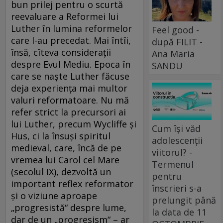
bun prilej pentru o scurtă
reevaluare a Reformei lui
Luther în lumina reformelor
Feel good -
care l-au precedat. Mai întîi,
după FILIT -
însă, cîteva considerații
Ana Maria
despre Evul Mediu. Epoca în
SANDU
care se naște Luther făcuse
deja experiența mai multor
valuri reformatoare. Nu mă
refer strict la precursori ai
lui Luther, precum Wycliffe și
Cum își văd
Hus, ci la însuși spiritul
adolescenții
medieval, care, încă de pe
viitorul? -
vremea lui Carol cel Mare
Termenul
(secolul IX), dezvoltă un
pentru
important reflex reformator
înscrieri s-a
și o viziune aproape
prelungit până
„progresistă“ despre lume,
la data de 11
dar de un „progresism“ – ar