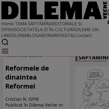
Home
TEMA SĂPTĂMÎNII
EDITORIALE ȘI
OPINII
SOCIETATE
LA ZI ÎN CULTURĂ
DILEME ON-
LINE
DILEMABLOG
ABONARE
DIGITAL
Contact
Home
CARICATU
Tema săptămînii
Reforma şi Luther
SĂPTĂMÎNI
Reformele de
dinaintea
Reformei
Cristian N. ISPIR
Publicat în Dilema Veche nr.