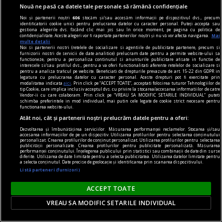
Nouă ne pasă ca datele tale personale să rămână confidențiale
Noi și partenerii noștri
606
stocăm și/sau accesăm informații pe dispozitivul dvs., precum
identificatorii cookie unici pentru prelucrarea datelor cu caracter personal. Puteți accepta sau
gestiona alegerile dvs. făcând clic mai jos sau în orice moment, pe pagina cu politica de
confidențialitate. Aceste alegeri vor fi raportate partenerilor noștri și nu vă vor afecta navigarea.
Mai
multe detalii
Noi si partenerii nostri (retelele de socializare si agentiile de publicitate partenere, precum si
furnizorii nostri de servicii de date analitice) prelucram date pentru a permite website-ului sa
functioneze, pentru a personaliza continutul si anunturile publicitare afisate in functie de
interesele si/sau profilul dvs., pentru a va oferi functionalitati aferente retelelor de socializare si
pentru a analiza traficul pe website. Beneficiati de drepturile prevazute de art. 15-22 din GDPR in
legatura cu prelucrarea datelor cu caracter personal. Aceste drepturi pot fi exercitate prin
modalitatea indicata
aici
. Prin click pe “ACCEPT TOATE”, acceptati folosirea tuturor Tehnologiilor de
tip Cookie, care implica inclusiv acceptul dvs. cu privire la stocarea/accesarea informatiilor de catre
Vendor-ii cu care colaboram. Prin click pe “VREAU SA MODIFIC SETARILE INDIVIDUAL” puteti
schimba preferintele in mod individual, mai putin cele legate de cookie strict necesare pentru
functionarea website-ului.
Atât noi, cât și partenerii noștri prelucrăm datele pentru a oferi:
centenar - eugen barbu
Dezvoltarea și îmbunătățirea serviciilor. Măsurarea performanței reclamelor. Stocarea și/sau
accesarea informațiilor de pe un dispozitiv. Utilizarea profilurilor pentru selectarea conținutului
Ce trebuie să faci ca să nu mai fii citit
personalizat. Crearea profilurilor de conținut personalizat. Utilizarea profilurilor pentru selectarea
publicității personalizate. Crearea profilurilor pentru publicitate personalizată. Măsurarea
Nu cred că Barbu e un scriitor mare, dar Groapa
performanței conținutului. Înțelegerea publicului prin statistici sau combinații de date din surse
diferite. Utilizarea de date limitate pentru a selecta publicitatea. Utilizarea datelor limitate pentru
a selecta conținutul. Date precise de geolocație și identificarea prin scanarea dispozitivului.
rămîne un roman bun (preferata mea e scena
Listă parteneri (furnizori)
nunții) și pînă și-n Principele sînt pagini de foarte
bună literatură.
ACCEPT TOATE
VREAU SA MODIFIC SETARILE INDIVIDUAL