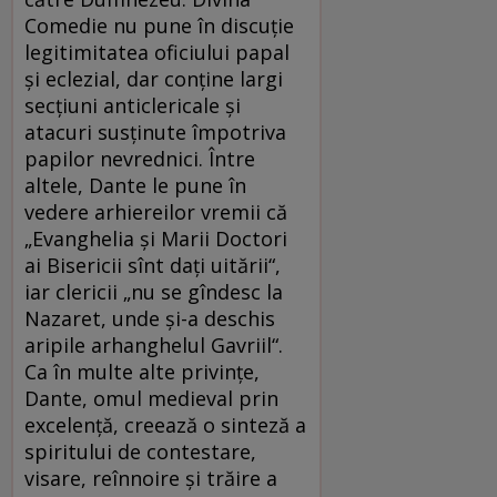
Comedie nu pune în discuție
legitimitatea oficiului papal
și eclezial, dar conține largi
secțiuni anticlericale și
atacuri susținute împotriva
papilor nevrednici. Între
altele, Dante le pune în
vedere arhiereilor vremii că
„Evanghelia și Marii Doctori
ai Bisericii sînt dați uitării“,
iar clericii „nu se gîndesc la
Nazaret, unde și-a deschis
aripile arhanghelul Gavriil“.
Ca în multe alte privințe,
Dante, omul medieval prin
excelență, creează o sinteză a
spiritului de contestare,
visare, reînnoire și trăire a