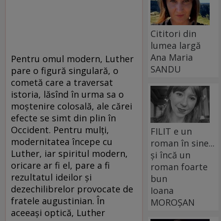
Cititori din
lumea largă
Ana Maria
Pentru omul modern, Luther
SANDU
pare o figură singulară, o
cometă care a traversat
istoria, lăsînd în urma sa o
moștenire colosală, ale cărei
efecte se simt din plin în
Occident. Pentru mulți,
FILIT e un
modernitatea începe cu
roman în sine...
Luther, iar spiritul modern,
și încă un
oricare ar fi el, pare a fi
roman foarte
rezultatul ideilor și
bun
dezechilibrelor provocate de
Ioana
fratele augustinian. În
MOROȘAN
aceeași optică, Luther