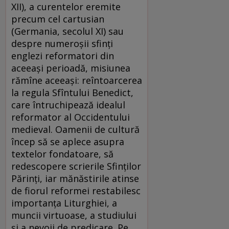
XII), a curentelor eremite
precum cel cartusian
(Germania, secolul XI) sau
despre numeroșii sfinți
englezi reformatori din
aceeași perioadă, misiunea
rămîne aceeași: reîntoarcerea
la regula Sfîntului Benedict,
care întruchipează idealul
reformator al Occidentului
medieval. Oamenii de cultură
încep să se aplece asupra
textelor fondatoare, să
redescopere scrierile Sfinților
Părinți, iar mănăstirile atinse
de fiorul reformei restabilesc
importanța Liturghiei, a
muncii virtuoase, a studiului
și a nevoii de predicare. Pe