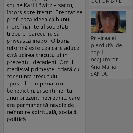
OCTOMBRIE
spune Karl Löwitz – sacru,
întors spre trecut. Treptat se
profilează ideea că bunul
mers înainte al societății
trebuie, oarecum, să
Privirea ei
privească înapoi. O bună
pierdută, de
reformă este cea care aduce
copil
strălucirea trecutului în
neajutorat
prezentul decadent. Omul
Ana Maria
medieval primește, odată cu
SANDU
conștiința trecutului
apostolic, imperial ori
benedictin, și sentimentul
unui prezent nevrednic, care
are permanentă nevoie de
reînnoire spirituală, socială,
politică.