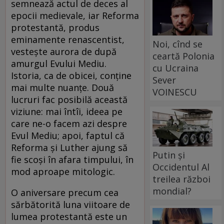
semnează actul de deces al
epocii medievale, iar Reforma
protestantă, produs
eminamente renascentist,
Noi, cînd se
vestește aurora de după
ceartă Polonia
amurgul Evului Mediu.
cu Ucraina
Istoria, ca de obicei, conține
Sever
mai multe nuanțe. Două
VOINESCU
lucruri fac posibilă această
viziune: mai întîi, ideea pe
care ne-o facem azi despre
Evul Mediu; apoi, faptul că
Reforma și Luther ajung să
Putin și
fie scoși în afara timpului, în
Occidentul Al
mod aproape mitologic.
treilea război
mondial?
O aniversare precum cea
sărbătorită luna viitoare de
lumea protestantă este un