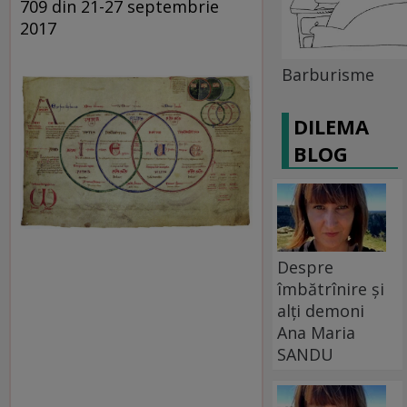
709 din 21-27 septembrie
2017
Barburisme
DILEMA
BLOG
Despre
îmbătrînire și
alți demoni
Ana Maria
SANDU