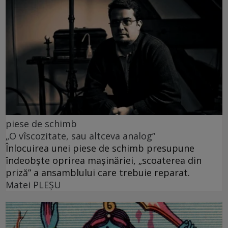
piese de schimb
„O vîscozitate, sau altceva analog”
Înlocuirea unei piese de schimb presupune
îndeobște oprirea mașinăriei, „scoaterea din
priză” a ansamblului care trebuie reparat.
Matei PLEŞU