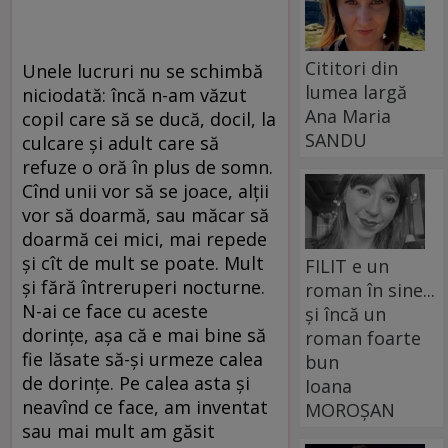
Cititori din
Unele lucruri nu se schimbă
lumea largă
niciodată: încă n-am văzut
Ana Maria
copil care să se ducă, docil, la
SANDU
culcare și adult care să
refuze o oră în plus de somn.
Cînd unii vor să se joace, alții
vor să doarmă, sau măcar să
doarmă cei mici, mai repede
și cît de mult se poate. Mult
FILIT e un
și fără întreruperi nocturne.
roman în sine...
N-ai ce face cu aceste
și încă un
dorințe, așa că e mai bine să
roman foarte
fie lăsate să-și urmeze calea
bun
de dorințe. Pe calea asta și
Ioana
neavînd ce face, am inventat
MOROȘAN
sau mai mult am găsit