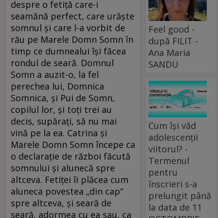
despre o fetiță care-i
seamănă perfect, care urăște
somnul și care l-a vorbit de
Feel good -
rău pe Marele Domn Somn în
după FILIT -
timp ce dumnealui își făcea
Ana Maria
rondul de seară. Domnul
SANDU
Somn a auzit-o, la fel
perechea lui, Domnica
Somnica, și Pui de Somn,
copilul lor, și toți trei au
decis, supărați, să nu mai
Cum își văd
vină pe la ea. Catrina și
adolescenții
Marele Domn Somn începe ca
viitorul? -
o declarație de război făcută
Termenul
somnului și alunecă spre
pentru
altceva. Fetiței îi plăcea cum
înscrieri s-a
aluneca povestea „din cap“
prelungit până
spre altceva, și seară de
la data de 11
seară, adormea cu ea sau, ca