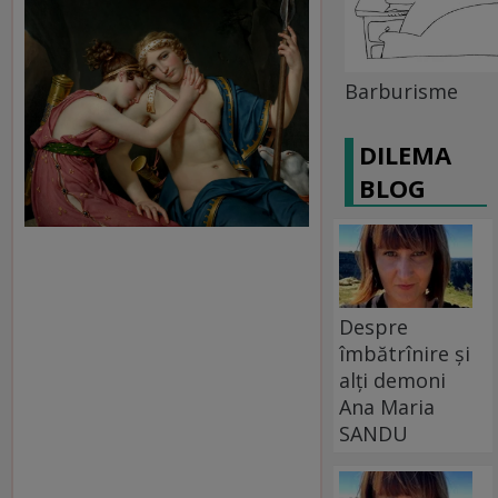
Barburisme
DILEMA
BLOG
Despre
îmbătrînire și
alți demoni
Ana Maria
SANDU