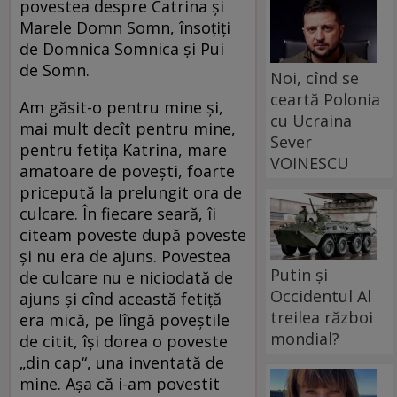
povestea despre Catrina și
Marele Domn Somn, însoțiți
de Domnica Somnica și Pui
de Somn.
Noi, cînd se
ceartă Polonia
Am găsit-o pentru mine și,
cu Ucraina
mai mult decît pentru mine,
Sever
pentru fetița Katrina, mare
VOINESCU
amatoare de povești, foarte
pricepută la prelungit ora de
culcare. În fiecare seară, îi
citeam poveste după poveste
și nu era de ajuns. Povestea
Putin și
de culcare nu e niciodată de
Occidentul Al
ajuns și cînd această fetiță
treilea război
era mică, pe lîngă poveștile
mondial?
de citit, își dorea o poveste
„din cap“, una inventată de
mine. Așa că i-am povestit