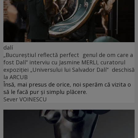
dalí
„Bucureștiul reflectă perfect genul de om care a
fost Dalí“ interviu cu Jasmine MERLI, curatorul
expoziției „Universului lui Salvador Dalí“ deschisă
la ARCUB
Însă, mai presus de orice, noi sperăm că vizita o
să le facă pur și simplu plăcere.
Sever VOINESCU