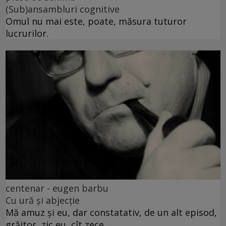
(Sub)ansambluri cognitive
Omul nu mai este, poate, măsura tuturor
lucrurilor.
centenar - eugen barbu
Cu ură și abjecție
Mă amuz și eu, dar constatativ, de un alt episod,
grăitor, zic eu, cît zece.