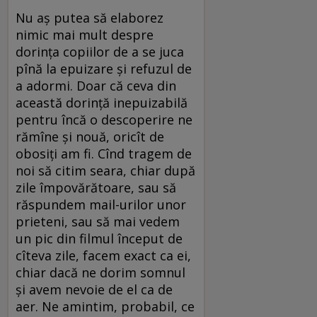
Nu aș putea să elaborez
nimic mai mult despre
dorința copiilor de a se juca
pînă la epuizare și refuzul de
a adormi. Doar că ceva din
această dorință inepuizabilă
pentru încă o descoperire ne
rămîne și nouă, oricît de
obosiți am fi. Cînd tragem de
noi să citim seara, chiar după
zile împovărătoare, sau să
răspundem mail-urilor unor
prieteni, sau să mai vedem
un pic din filmul început de
cîteva zile, facem exact ca ei,
chiar dacă ne dorim somnul
și avem nevoie de el ca de
aer. Ne amintim, probabil, ce