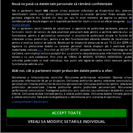
Nouă ne pasă ca datele tale personale să rămână confidențiale
dalí
Noi și partenerii noștri
606
stocăm și/sau accesăm informații pe dispozitivul dvs., precum
Viziunea suprarealistă a lumii
identificatorii cookie unici pentru prelucrarea datelor cu caracter personal. Puteți accepta sau
gestiona alegerile dvs. făcând clic mai jos sau în orice moment, pe pagina cu politica de
Ne aflăm pe versantul opus lucidității gîndului.
confidențialitate. Aceste alegeri vor fi raportate partenerilor noștri și nu vă vor afecta navigarea.
Mai
multe detalii
Intrăm în ținutul somnului, al tainei, adică în
Noi si partenerii nostri (retelele de socializare si agentiile de publicitate partenere, precum si
furnizorii nostri de servicii de date analitice) prelucram date pentru a permite website-ului sa
zona de umbră a vieții.
functioneze, pentru a personaliza continutul si anunturile publicitare afisate in functie de
interesele si/sau profilul dvs., pentru a va oferi functionalitati aferente retelelor de socializare si
pentru a analiza traficul pe website. Beneficiati de drepturile prevazute de art. 15-22 din GDPR in
legatura cu prelucrarea datelor cu caracter personal. Aceste drepturi pot fi exercitate prin
modalitatea indicata
aici
. Prin click pe “ACCEPT TOATE”, acceptati folosirea tuturor Tehnologiilor de
tip Cookie, care implica inclusiv acceptul dvs. cu privire la stocarea/accesarea informatiilor de catre
Vendor-ii cu care colaboram. Prin click pe “VREAU SA MODIFIC SETARILE INDIVIDUAL” puteti
schimba preferintele in mod individual, mai putin cele legate de cookie strict necesare pentru
functionarea website-ului.
Atât noi, cât și partenerii noștri prelucrăm datele pentru a oferi:
Dezvoltarea și îmbunătățirea serviciilor. Măsurarea performanței reclamelor. Stocarea și/sau
accesarea informațiilor de pe un dispozitiv. Utilizarea profilurilor pentru selectarea conținutului
personalizat. Crearea profilurilor de conținut personalizat. Utilizarea profilurilor pentru selectarea
publicității personalizate. Crearea profilurilor pentru publicitate personalizată. Măsurarea
performanței conținutului. Înțelegerea publicului prin statistici sau combinații de date din surse
diferite. Utilizarea de date limitate pentru a selecta publicitatea. Utilizarea datelor limitate pentru
a selecta conținutul. Date precise de geolocație și identificarea prin scanarea dispozitivului.
Listă parteneri (furnizori)
ACCEPT TOATE
VREAU SA MODIFIC SETARILE INDIVIDUAL
dalí
Dalí în România?