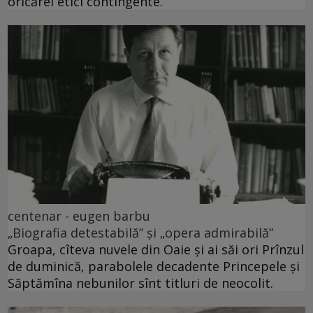
oricărei etici contingente.
centenar - eugen barbu
„Biografia detestabilă” și „opera admirabilă”
Groapa, cîteva nuvele din Oaie și ai săi ori Prînzul
de duminică, parabolele decadente Princepele și
Săptămîna nebunilor sînt titluri de neocolit.