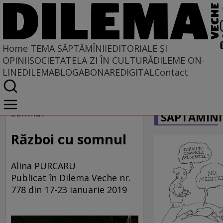
Home
TEMA SĂPTĂMÎNII
EDITORIALE ȘI
OPINII
SOCIETATE
LA ZI ÎN CULTURĂ
DILEME ON-
LINE
DILEMABLOG
ABONARE
DIGITAL
Contact
Home
CARICATU
Tema săptămînii
Somnul
SĂPTĂMÎNI
Război cu somnul
Alina PURCARU
Publicat în Dilema Veche nr.
778 din 17-23 ianuarie 2019