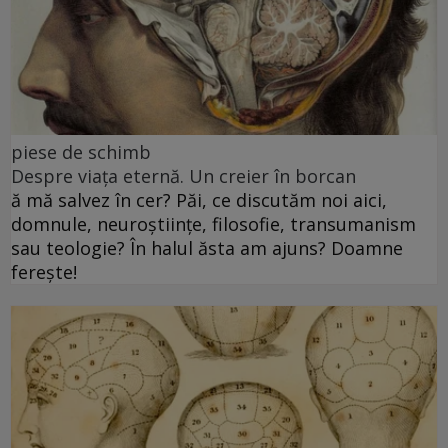
piese de schimb
Despre viața eternă. Un creier în borcan
ă mă salvez în cer? Păi, ce discutăm noi aici,
domnule, neuroștiințe, filosofie, transumanism
sau teologie? În halul ăsta am ajuns? Doamne
ferește!