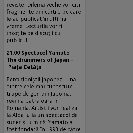
revistei Dilema veche vor citi
fragmente din cărțile pe care
le-au publicat în ultima
vreme. Lecturile vor fi
însoțite de discuții cu
publicul.
21,00 Spectacol
Yamato –
The drummers of Japan
–
Piața Cetății
Percuţioniştii japonezi, una
dintre cele mai cunoscute
trupe de gen din Japonia,
revin a patra oară în
România. Artiştii vor realiza
la Alba Iulia un spectacol de
sunet și lumină. Yamato a
fost fondată în 1993 de către