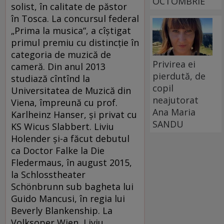
OCTOMBRIE
solist, în calitate de păstor
în Tosca. La concursul federal
„Prima la musica“, a cîștigat
primul premiu cu distincție în
categoria de muzică de
Privirea ei
cameră. Din anul 2013
pierdută, de
studiază cîntînd la
copil
Universitatea de Muzică din
neajutorat
Viena, împreună cu prof.
Ana Maria
Karlheinz Hanser, și privat cu
SANDU
KS Wicus Slabbert. Liviu
Holender și-a făcut debutul
ca Doctor Falke la Die
Fledermaus, în august 2015,
la Schlosstheater
Schönbrunn sub bagheta lui
Guido Mancusi, în regia lui
Beverly Blankenship. La
Volksoper Wien, Liviu