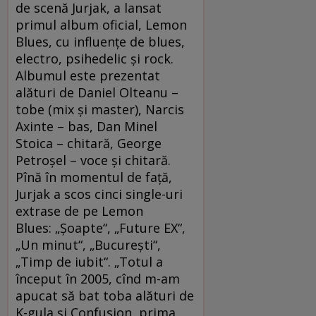
de scenă Jurjak, a lansat
primul album oficial, Lemon
Blues, cu influențe de blues,
electro, psihedelic și rock.
Albumul este prezentat
alături de Daniel Olteanu –
tobe (mix și master), Narcis
Axinte – bas, Dan Minel
Stoica – chitară, George
Petroșel – voce şi chitară.
Pînă în momentul de față,
Jurjak a scos cinci single-uri
extrase de pe Lemon
Blues: „Șoapte“, „Future EX“,
„Un minut“, „București“,
„Timp de iubit“. „Totul a
început în 2005, cînd m-am
apucat să bat toba alături de
K-gula şi Confusion, prima