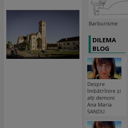
Barburisme
DILEMA
BLOG
Despre
îmbătrînire și
alți demoni
Ana Maria
SANDU