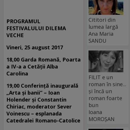
Cititori din
PROGRAMUL
lumea largă
FESTIVALULUI DILEMA
Ana Maria
VECHE
SANDU
Vineri, 25 august 2017
18,00 Garda Romană, Poarta
a IV-a a Cetății Alba
Carolina
FILIT e un
roman în sine...
19,00 Conferință inaugurală
și încă un
„Arta și banii“ – Ioan
roman foarte
Holender și Constantin
bun
Chiriac, moderator Sever
Ioana
Voinescu – esplanada
MOROȘAN
Catedralei Romano-Catolice