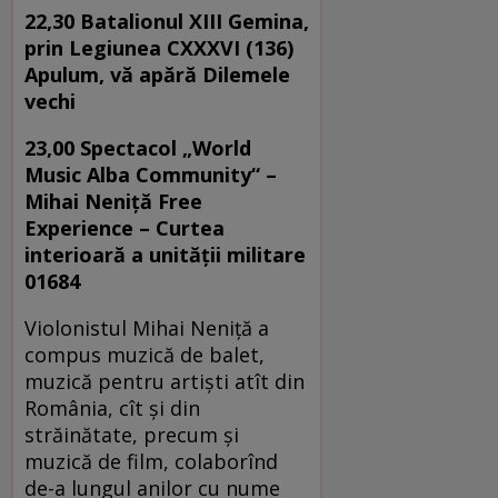
22,30 Batalionul XIII Gemina,
prin Legiunea CXXXVI (136)
Apulum, vă apără Dilemele
vechi
23,00 Spectacol „World
Music Alba Community“ –
Mihai Neniță Free
Experience – Curtea
interioară a unității militare
01684
Violonistul Mihai Neniţă a
compus muzică de balet,
muzică pentru artişti atît din
România, cît şi din
străinătate, precum şi
muzică de film, colaborînd
de-a lungul anilor cu nume