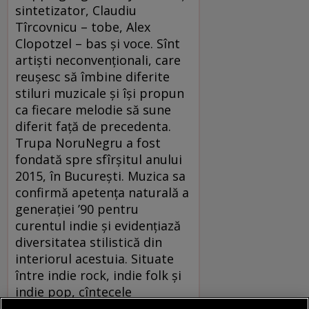
sintetizator, Claudiu
Tîrcovnicu – tobe, Alex
Clopotzel – bas și voce. Sînt
artiști neconvenţionali, care
reuşesc să îmbine diferite
stiluri muzicale și își propun
ca fiecare melodie să sune
diferit faţă de precedenta.
Trupa NoruNegru a fost
fondată spre sfîrşitul anului
2015, în Bucureşti. Muzica sa
confirmă apetenţa naturală a
generaţiei ’90 pentru
curentul indie şi evidenţiază
diversitatea stilistică din
interiorul acestuia. Situate
între indie rock, indie folk şi
indie pop, cîntecele
NoruNegru îmbină elemente