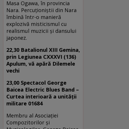
Masa Ogawa, în provincia
Nara. Percuţioniştii din Nara
îmbină într-o manieră
explozivă misticismul cu
realismul muzicii şi dansului
japonez.
22,30 Batalionul XIII Gemina,
prin Legiunea CXXXVI (136)
Apulum, vă apără Dilemele
vechi
23,00 Spectacol
George
Baicea Electric Blues Band –
Curtea interioară a unității
militare 01684
Membru al Asociației
Compozitorilor și