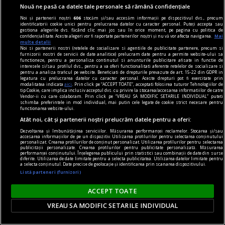
Nouă ne pasă ca datele tale personale să rămână confidențiale
caracteristice fiecărui gen,
Noi și partenerii noștri
606
stocăm și/sau accesăm informații pe dispozitivul dvs., precum
sintetizînd parcursul
identificatorii cookie unici pentru prelucrarea datelor cu caracter personal. Puteți accepta sau
gestiona alegerile dvs. făcând clic mai jos sau în orice moment, pe pagina cu politica de
curentului şi trecîndu-l prin
confidențialitate. Aceste alegeri vor fi raportate partenerilor noștri și nu vă vor afecta navigarea.
Mai
multe detalii
filtrul viziunii tineretului est-
Noi si partenerii nostri (retelele de socializare si agentiile de publicitate partenere, precum si
furnizorii nostri de servicii de date analitice) prelucram date pentru a permite website-ului sa
european. NoruNegru a
functioneze, pentru a personaliza continutul si anunturile publicitare afisate in functie de
interesele si/sau profilul dvs., pentru a va oferi functionalitati aferente retelelor de socializare si
lansat albumul de debut – O
pentru a analiza traficul pe website. Beneficiati de drepturile prevazute de art. 15-22 din GDPR in
legatura cu prelucrarea datelor cu caracter personal. Aceste drepturi pot fi exercitate prin
să vă stricăm vacanţa – pe 1
modalitatea indicata
aici
. Prin click pe “ACCEPT TOATE”, acceptati folosirea tuturor Tehnologiilor de
tip Cookie, care implica inclusiv acceptul dvs. cu privire la stocarea/accesarea informatiilor de catre
noiembrie 2016. Cîntecele au
Vendor-ii cu care colaboram. Prin click pe “VREAU SA MODIFIC SETARILE INDIVIDUAL” puteti
schimba preferintele in mod individual, mai putin cele legate de cookie strict necesare pentru
fost compuse între 2011 şi
functionarea website-ului.
2016 şi sînt înregistrate
Atât noi, cât și partenerii noștri prelucrăm datele pentru a oferi:
exclusiv de membrii trupei.
Dezvoltarea și îmbunătățirea serviciilor. Măsurarea performanței reclamelor. Stocarea și/sau
accesarea informațiilor de pe un dispozitiv. Utilizarea profilurilor pentru selectarea conținutului
Următorul album NoruNegru
personalizat. Crearea profilurilor de conținut personalizat. Utilizarea profilurilor pentru selectarea
publicității personalizate. Crearea profilurilor pentru publicitate personalizată. Măsurarea
performanței conținutului. Înțelegerea publicului prin statistici sau combinații de date din surse
este în lucru și urmează a fi
diferite. Utilizarea de date limitate pentru a selecta publicitatea. Utilizarea datelor limitate pentru
a selecta conținutul. Date precise de geolocație și identificarea prin scanarea dispozitivului.
publicat în noiembrie 2017.
Listă parteneri (furnizori)
NoruNegru cîntă în limba
română.
ACCEPT TOATE
VREAU SA MODIFIC SETARILE INDIVIDUAL