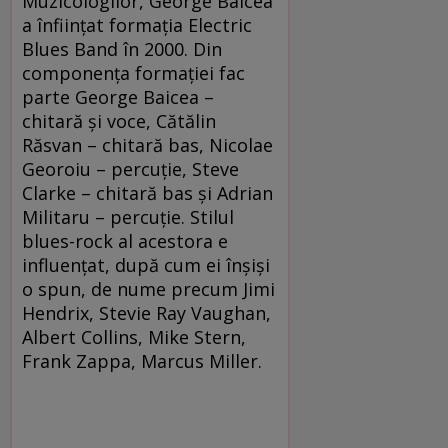
Muzicologilor, George Baicea
a înființat formația Electric
Blues Band în 2000. Din
componența formației fac
parte George Baicea –
chitară și voce, Cătălin
Răsvan – chitară bas, Nicolae
Georoiu – percuție, Steve
Clarke – chitară bas și Adrian
Militaru – percuție. Stilul
blues-rock al acestora e
influențat, după cum ei înșiși
o spun, de nume precum Jimi
Hendrix, Stevie Ray Vaughan,
Albert Collins, Mike Stern,
Frank Zappa, Marcus Miller.