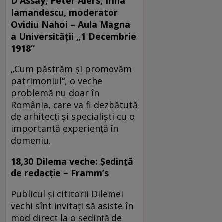
D’Assay, Peter Aiers, Irina
Iamandescu,
moderator
Ovidiu Nahoi – Aula Magna
a Universităţii „1 Decembrie
1918“
„Cum păstrăm și promovăm
patrimoniul“, o veche
problemă nu doar în
România, care va fi dezbătută
de arhitecți și specialiști cu o
importantă experiență în
domeniu.
18,30 Dilema veche:
Ședință
de redacție –
Framm’s
Publicul și cititorii Dilemei
vechi sînt invitați să asiste în
mod direct la o ședință de