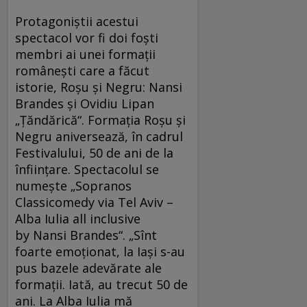
Protagoniştii acestui
spectacol vor fi doi foşti
membri ai unei formaţii
româneşti care a făcut
istorie, Roşu şi Negru: Nansi
Brandes şi Ovidiu Lipan
„Ţăndărică“. Formaţia Roşu şi
Negru aniversează, în cadrul
Festivalului, 50 de ani de la
înfiinţare. Spectacolul se
numeşte „Sopranos
Classicomedy via Tel Aviv –
Alba Iulia all inclusive
by Nansi Brandes“. „Sînt
foarte emoţionat, la Iaşi s-au
pus bazele adevărate ale
formaţii. Iată, au trecut 50 de
ani. La Alba Iulia mă