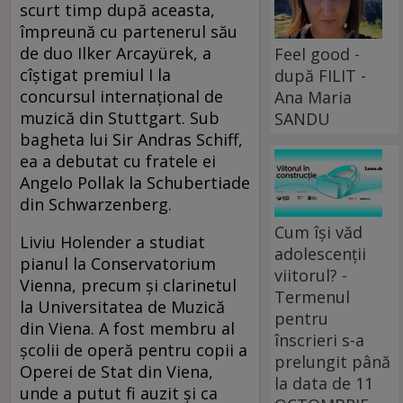
scurt timp după aceasta,
împreună cu partenerul său
de duo Ilker Arcayürek, a
Feel good -
cîștigat premiul I la
după FILIT -
concursul internațional de
Ana Maria
muzică din Stuttgart. Sub
SANDU
bagheta lui Sir Andras Schiff,
ea a debutat cu fratele ei
Angelo Pollak la Schubertiade
din Schwarzenberg.
Cum își văd
Liviu Holender a studiat
adolescenții
pianul la Conservatorium
viitorul? -
Vienna, precum și clarinetul
Termenul
la Universitatea de Muzică
pentru
din Viena. A fost membru al
înscrieri s-a
școlii de operă pentru copii a
prelungit până
Operei de Stat din Viena,
la data de 11
unde a putut fi auzit și ca