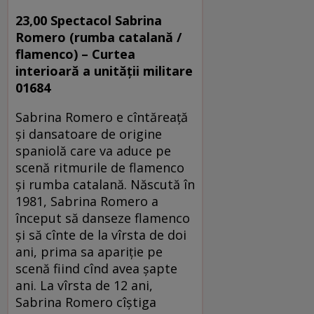
23,00 Spectacol
Sabrina
Romero (rumba catalană /
flamenco) –
Curtea
interioară a unității militare
01684
Sabrina Romero e cîntăreaţă
şi dansatoare de origine
spaniolă care va aduce pe
scenă ritmurile de flamenco
şi rumba catalană. Născută în
1981, Sabrina Romero a
început să danseze flamenco
şi să cînte de la vîrsta de doi
ani, prima sa apariţie pe
scenă fiind cînd avea şapte
ani. La vîrsta de 12 ani,
Sabrina Romero cîştiga