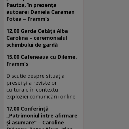
Pautza, în prezența
autoarei Daniela Caraman
Fotea – Framm’s
12,00 Garda Cetății Alba
Carolina – ceremonialul
schimbului de gardă
15,00 Cafeneaua cu Dileme,
Framm’s
Discuție despre situația
presei și a revistelor
culturale în contextul
exploziei comunicării online.
17,00 Conferință
„Patrimoniul între afirmare
și asumare“
–
Caroline