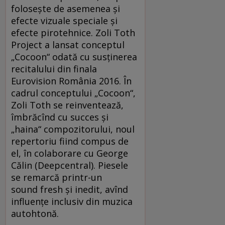
foloseşte de asemenea şi
efecte vizuale speciale şi
efecte pirotehnice. Zoli Toth
Project a lansat conceptul
„Cocoon“ odată cu susţinerea
recitalului din finala
Eurovision România 2016. În
cadrul conceptului „Cocoon“,
Zoli Toth se reinventează,
îmbrăcînd cu succes şi
„haina“ compozitorului, noul
repertoriu fiind compus de
el, în colaborare cu George
Călin (Deepcentral). Piesele
se remarcă printr-un
sound fresh și inedit, avînd
influențe inclusiv din muzica
autohtonă.