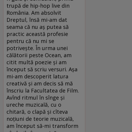
trupă de hip-hop live din
România. Am absolvit
Dreptul, însă mi-am dat
seama că nu aş putea să
practic această profesie
pentru că nu mi se
potriveşte. În urma unei
călătorii peste Ocean, am
citit multă poezie şi am
început să scriu versuri. Aşa
mi-am descoperit latura
creativă şi am decis să mă
înscriu la Facultatea de Film.
Avînd ritmul în sînge şi
ureche muzicală, cu o
chitară, o clapă şi cîteva
noţiuni de teorie muzicală,
am început să-mi transform