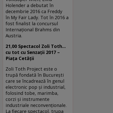
Holender a debutat în
decembrie 2016 ca Freddy
în My Fair Lady. Tot în 2016 a
fost finalist la concursul
Internațional Brahms din
Austria.
21,00 Spectacol
Zoli Toth...
cu tot cu Senzații 2017 –
Piața Cetății
Zoli Toth Project este o
trupă fondată în Bucureşti
care se încadrează în genul
electronic pop şi industrial,
folosind tobe, marimba,
corzi şi instrumente
industriale neconvenţionale.
La fiecare spectacol, trupa