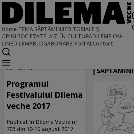
Home
TEMA SĂPTĂMÎNII
EDITORIALE ȘI
OPINII
SOCIETATE
LA ZI ÎN CULTURĂ
DILEME ON-
LINE
DILEMABLOG
ABONARE
DIGITAL
Contact
Home
CARICATU
Tema săptămînii
La Festival
SĂPTĂMÎNI
Programul
Festivalului Dilema
veche 2017
Publicat în Dilema Veche nr.
703 din 10-16 august 2017