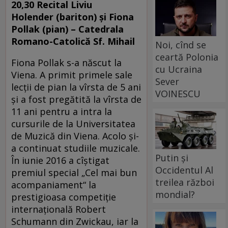
20,30 Recital
Liviu
Holender
(bariton) și Fiona
Pollak (pian) – Catedrala
Romano-Catolică Sf. Mihail
Noi, cînd se
ceartă Polonia
Fiona Pollak s-a născut la
cu Ucraina
Viena. A primit primele sale
Sever
lecții de pian la vîrsta de 5 ani
VOINESCU
și a fost pregătită la vîrsta de
11 ani pentru a intra la
cursurile de la Universitatea
de Muzică din Viena. Acolo și-
a continuat studiile muzicale.
Putin și
În iunie 2016 a cîștigat
Occidentul Al
premiul special „Cel mai bun
treilea război
acompaniament“ la
mondial?
prestigioasa competiție
internațională Robert
Schumann din Zwickau, iar la