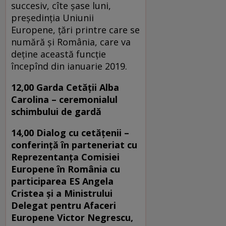
succesiv, cîte șase luni,
președinția Uniunii
Europene, ţări printre care se
numără și România, care va
deține această funcție
începînd din ianuarie 2019.
12,00 Garda Cetății Alba
Carolina – ceremonialul
schimbului de gardă
14,00 Dialog cu cetățenii –
conferință în parteneriat cu
Reprezentanța Comisiei
Europene în România cu
participarea ES Angela
Cristea și a Ministrului
Delegat pentru Afaceri
Europene Victor Negrescu,