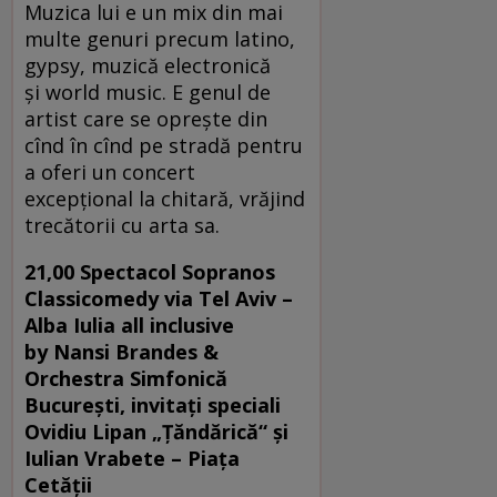
Muzica lui e un mix din mai
multe genuri precum latino,
gypsy, muzică electronică
şi world music. E genul de
artist care se opreşte din
cînd în cînd pe stradă pentru
a oferi un concert
excepţional la chitară, vrăjind
trecătorii cu arta sa.
21,00
Spectacol
Sopranos
Classicomedy via Tel Aviv –
Alba Iulia all inclusive
by Nansi Brandes &
Orchestra Simfonică
București, invitați speciali
Ovidiu Lipan „Țăndărică“ și
Iulian Vrabete –
Piața
Cetății