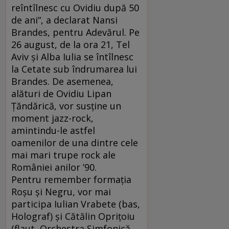
reîntîlnesc cu Ovidiu după 50
de ani“, a declarat Nansi
Brandes, pentru Adevărul. Pe
26 august, de la ora 21, Tel
Aviv şi Alba Iulia se întîlnesc
la Cetate sub îndrumarea lui
Brandes. De asemenea,
alături de Ovidiu Lipan
Ţăndărică, vor susţine un
moment jazz-rock,
amintindu-le astfel
oamenilor de una dintre cele
mai mari trupe rock ale
României anilor ’90.
Pentru remember formaţia
Roşu şi Negru, vor mai
participa Iulian Vrabete (bas,
Holograf) şi Cătălin Opriţoiu
(flaut, Orchestra Simfonică