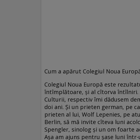
Cum a apărut Colegiul Noua Europ
Colegiul Noua Europă este rezultatul
întîmplătoare, și al cîtorva întîlni
Culturii, respectiv îmi dădusem dem
doi ani. Și un prieten german, pe ca
prieten al lui, Wolf Lepenies, pe at
Berlin, să mă invite cîteva luni aco
Spengler, sinolog și un om foarte 
Așa am ajuns pentru șase luni într-