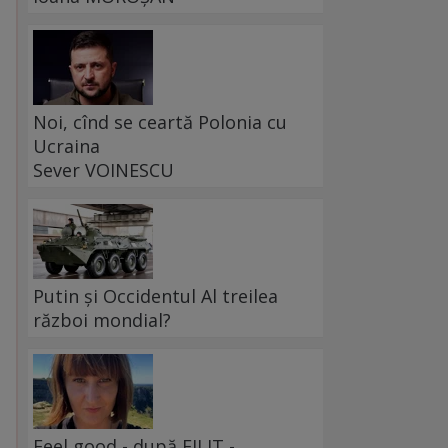
Noi, cînd se ceartă Polonia cu
Ucraina
Sever VOINESCU
Putin și Occidentul Al treilea
război mondial?
Feel good - după FILIT -