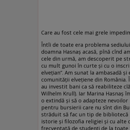
Care au fost cele mai grele impedim
Întîi de toate era problema sediului
doamna Hasnaș acasă, pînă cînd am 
cele din urmă, am descoperit pe str
cu mult gunoi în curte și cu o inscr
elvețian“. Am sunat la ambasadă și 
comunității elvețiene din România. Î
au investit bani ca să reabiliteze 
Wilhelm Krull). Iar Marina Hasnaș î
o extindă și să o adapteze nevoilor i
pentru bursierii care nu sînt din B
străduit să fac un tip de bibliotecă 
istorie și filozofia religiei și cu al
frecventată de studenți de la toate f