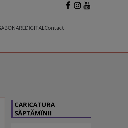
G
ABONARE
DIGITAL
Contact
CARICATURA
SĂPTĂMÎNII