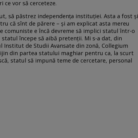
ri ce vor să cerceteze.
, să păstrez independența instituției. Asta a fost ș
ntru că sînt de părere – și am explicat asta mereu
ste comuniste e încă devreme să implici statul într-o
, statul începe să aibă pretenții. Mi s-a dat, din
l Institut de Studii Avansate din zonă, Collegium
rijin din partea statului maghiar pentru ca, la scurt
scă, statul să impună teme de cercetare, personal