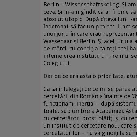
Berlin – Wissenschaftskolleg. Și am
ceva. Și m-am gîndit că ar fi bine s
absolut utopic. După cîteva luni i-a
îndemnat să fac un proiect. L-am scri
unui juriu în care erau reprezentan
Wassenaar și Berlin. Și acel juriu 
de mărci, cu condiția ca toți acei ba
întemeierea institutului. Premiul 
Colegiului.
Dar de ce era asta o prioritate, atunc
Ca să înțelegeți de ce mi se părea 
cercetării din România înainte de ’8
funcționăm, inerțial – după sistemul
toate, sub umbrela Academiei. Asta 
cu cercetători prost plătiți și cu 
un institut de cercetare nou, care s
cercetătorilor – nu vă gîndiți la s