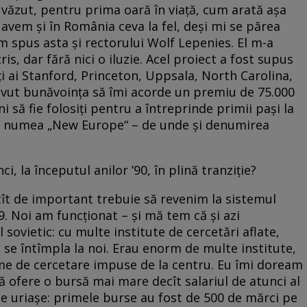
 văzut, pentru prima oară în viață, cum arată așa
ă avem și în România ceva la fel, deși mi se părea
m spus asta și rectorului Wolf Lepenies. El m-a
s, dar fără nici o iluzie. Acel proiect a fost supus
ți ai Stanford, Princeton, Uppsala, North Carolina,
a avut bunăvoința să îmi acorde un premiu de 75.000
ni să fie folosiți pentru a întreprinde primii pași la
se numea „New Europe“ – de unde și denumirea
i, la începutul anilor ’90, în plină tranziție?
atît de important trebuie să revenim la sistemul
9. Noi am funcționat – și mă tem că și azi
 sovietic: cu multe institute de cercetări aflate,
se întîmpla la noi. Erau enorm de multe institute,
teme de cercetare impuse de la centru. Eu îmi doream
ă ofere o bursă mai mare decît salariul de atunci al
ume uriașe: primele burse au fost de 500 de mărci pe