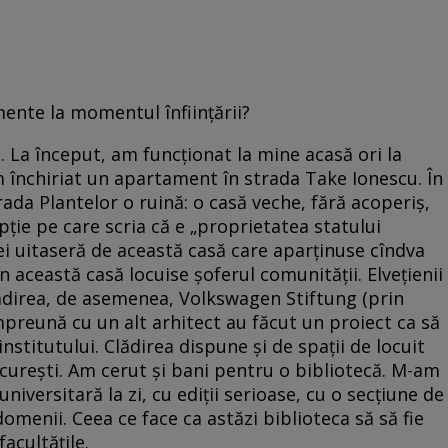
ente la momentul înființării?
. La început, am funcționat la mine acasă ori la
închiriat un apartament în strada Take Ionescu. În
ada Plantelor o ruină: o casă veche, fără acoperiș,
ipție pe care scria că e „proprietatea statului
ei uitaseră de această casă care aparținuse cîndva
n această casă locuise șoferul comunității. Elvețienii
clădirea, de asemenea, Volkswagen Stiftung (prin
mpreună cu un alt arhitect au făcut un proiect ca să
nstitutului. Clădirea dispune și de spații de locuit
ucurești. Am cerut și bani pentru o bibliotecă. M-am
universitară la zi, cu ediții serioase, cu o secțiune de
te domenii. Ceea ce face ca astăzi biblioteca să să fie
acultățile.