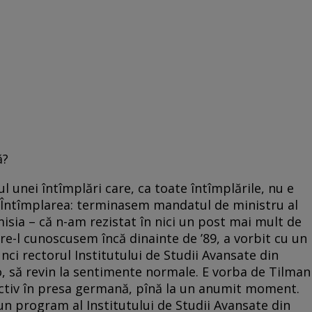
ă?
 unei întîmplări care, ca toate întîmplările, nu e
ri. Întîmplarea: terminasem mandatul de ministru al
isia – că n-am rezistat în nici un post mai mult de
re-l cunoscusem încă dinainte de ’89, a vorbit cu un
unci rectorul Institutului de Studii Avansate din
lo, să revin la sentimente normale. E vorba de Tilman
activ în presa germană, pînă la un anumit moment.
un program al Institutului de Studii Avansate din