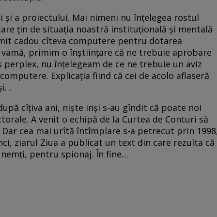
iei și a proiectului. Mai nimeni nu înțelegea rostul
care țin de situația noastră instituțională și mentală
imit cadou cîteva computere pentru dotarea
la vamă, primim o înștiințare că ne trebuie aprobare
s perplex, nu înțelegeam de ce ne trebuie un aviz
omputere. Explicația fiind că cei de acolo aflaseră
și…
pă cîțiva ani, niște inși s-au gîndit că poate noi
orale. A venit o echipă de la Curtea de Conturi să
? Dar cea mai urîtă întîmplare s-a petrecut prin 1998
i, ziarul Ziua a publicat un text din care rezulta că
 nemți, pentru spionaj. În fine…