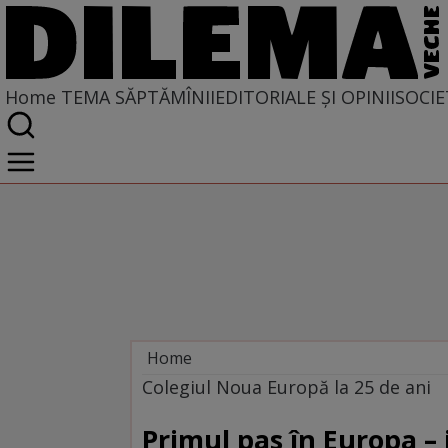
Home
TEMA SĂPTĂMÎNII
EDITORIALE ȘI OPINII
SOCIE
Home
Tema săptămînii
Colegiul Noua Europă la 25 de ani
Primul pas în Europa –