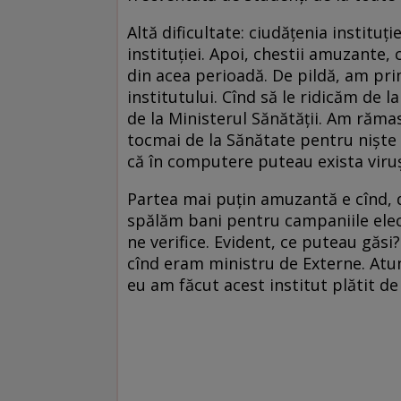
Altă dificultate: ciudățenia instituț
instituției. Apoi, chestii amuzante, 
din acea perioadă. De pildă, am pr
institutului. Cînd să le ridicăm de 
de la Ministerul Sănătății. Am răma
tocmai de la Sănătate pentru niște c
că în computere puteau exista viru
Partea mai puțin amuzantă e cînd, du
spălăm bani pentru campaniile elect
ne verifice. Evident, ce puteau găsi
cînd eram ministru de Externe. Atunc
eu am făcut acest institut plătit de