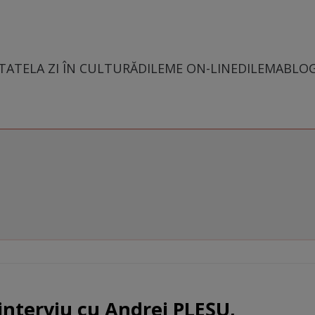
TATE
LA ZI ÎN CULTURĂ
DILEME ON-LINE
DILEMABLO
 interviu cu Andrei PLEȘU,