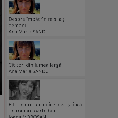
Despre îmbătrînire și alți
demoni
Ana Maria SANDU
Cititori din lumea largă
Ana Maria SANDU
FILIT e un roman în sine... și încă
un roman foarte bun
Ioana MOROȘAN