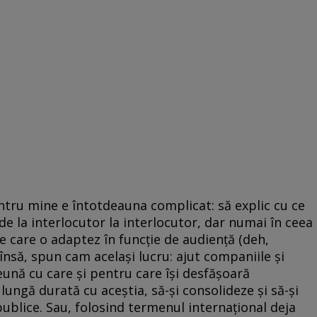
ntru mine e întotdeauna complicat: să explic cu ce
e la interlocutor la interlocutor, dar numai în ceea
e care o adaptez în funcţie de audienţă (deh,
însă, spun cam acelaşi lucru: ajut companiile şi
ună cu care şi pentru care îşi desfăşoară
e lungă durată cu aceştia, să-şi consolideze şi să-şi
 publice. Sau, folosind termenul internaţional deja