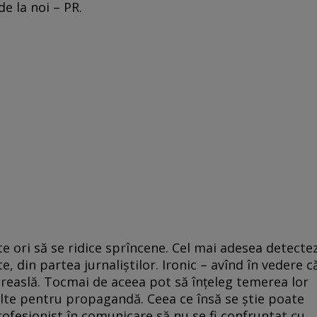
de la noi – PR.
te ori să se ridice sprîncene. Cel mai adesea detecte
e, din partea jurnaliştilor. Ironic – avînd în vedere c
reaslă. Tocmai de aceea pot să înţeleg temerea lor
nelte pentru propagandă. Ceea ce însă se ştie poate
rofesionist în comunicare să nu se fi confruntat cu