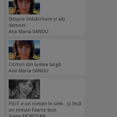
Despre îmbătrînire și alți
demoni
Ana Maria SANDU
Cititori din lumea largă
Ana Maria SANDU
FILIT e un roman în sine... și încă
un roman foarte bun
Ioana MOROȘAN