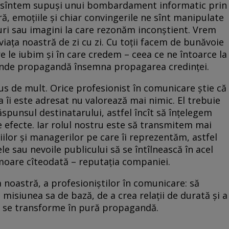
re sîntem supuşi unui bombardament informatic prin
ră, emoţiile şi chiar convingerile ne sînt manipulate
uri sau imagini la care rezonăm inconştient. Vrem
iaţa noastră de zi cu zi. Cu toţii facem de bunăvoie
 le iubim şi în care credem – ceea ce ne întoarce la
, unde propagandă însemna propagarea credinţei.
s de mult. Orice profesionist în comunicare ştie că
a îi este adresat nu valorează mai nimic. El trebuie
ăspunsul destinatarului, astfel încît să înţelegem
e efecte. Iar rolul nostru este să transmitem mai
ilor şi managerilor pe care îi reprezentăm, astfel
le sau nevoile publicului să se întîlnească în acel
 moare cîteodată – reputaţia companiei.
 noastră, a profesioniştilor în comunicare: să
misiunea sa de bază, de a crea relaţii de durată şi a
nu se transforme în pură propagandă.