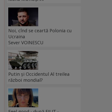
Noi, cînd se ceartă Polonia cu
Ucraina
Sever VOINESCU
Putin și Occidentul Al treilea
război mondial?
Feel good - după FILIT -