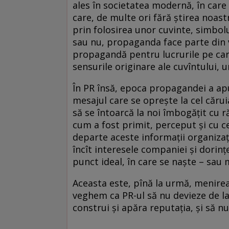
ales în societatea modernă, în ca
care, de multe ori fără ştirea noast
prin folosirea unor cuvinte, simbol
sau nu, propaganda face parte din v
propagandă pentru lucrurile pe care
sensurile originare ale cuvîntului
În PR însă, epoca propagandei a apu
mesajul care se opreşte la cel cărui
să se întoarcă la noi îmbogăţit cu r
cum a fost primit, perceput şi cu c
departe aceste informaţii organizaţi
încît interesele companiei şi dorinţe
punct ideal, în care se naşte – sau
Aceasta este, pînă la urmă, menirea
veghem ca PR-ul să nu devieze de la 
construi şi apăra reputaţia, şi să 