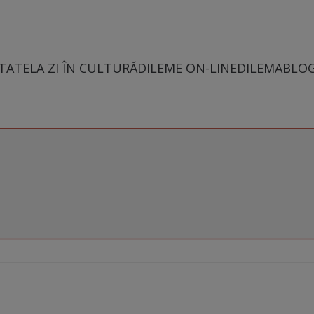
TATE
LA ZI ÎN CULTURĂ
DILEME ON-LINE
DILEMABLO