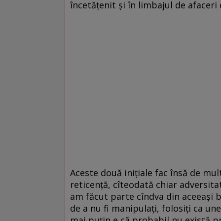
încetăţenit şi în limbajul de afaceri 
Aceste două iniţiale fac însă de mul
reticenţă, cîteodată chiar adversitat
am făcut parte cîndva din aceeaşi b
de a nu fi manipulaţi, folosiţi ca u
mai puţin e că probabil nu există p