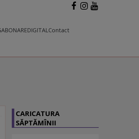
G
ABONARE
DIGITAL
Contact
CARICATURA
SĂPTĂMÎNII