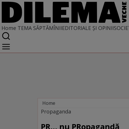
Home
TEMA SĂPTĂMÎNII
EDITORIALE ȘI OPINII
SOCIE
Home
Tema săptămînii
Propaganda
PR... nu PRopagandă