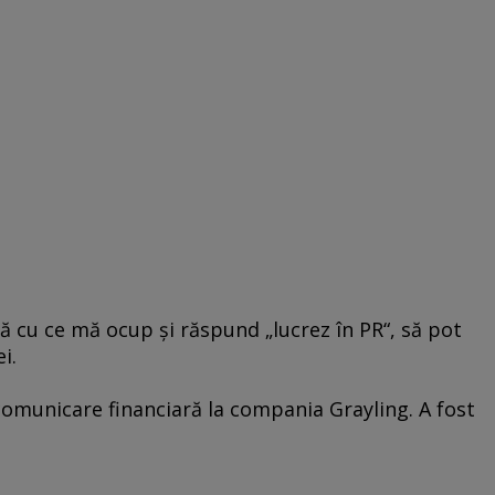
tă cu ce mă ocup şi răspund „lucrez în PR“, să pot
ei.
comunicare financiară la compania Grayling. A fost