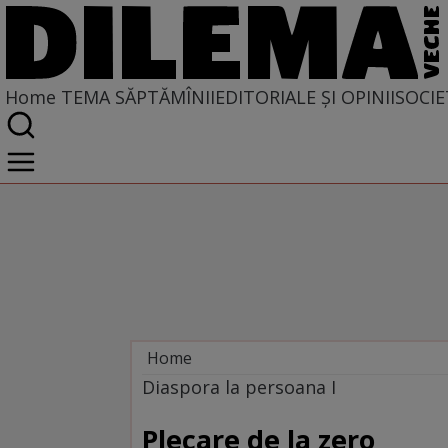
Home
TEMA SĂPTĂMÎNII
EDITORIALE ȘI OPINII
SOCIE
Home
Tema săptămînii
Diaspora la persoana I
Plecare de la zero