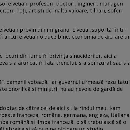
ol elveţian: profesori, doctori, ingineri, manageri,
tori, hoţi, artişti de înaltă valoare, tîlhari, şoferi
lveţian provin din imigranţi, Elveţia „suportă“ într-
 francul elveţian o duce bine, economia de aici are u
 locuri din lume în privinţa sinuciderilor, aici a
eva s-a aruncat în faţa trenului, s-a spînzurat sau s-
tă“, oamenii votează, iar guvernul urmează rezultatul
este onorifică şi miniştrii nu au nevoie de gardă de
ptat de către cei de aici şi, la rîndul meu, i-am
beşte franceza, româna, germana, engleza, italiana
mba română şi limba franceză, o să trebuiască să o
nvăţ ebraica şi să pun pe picioare un studio