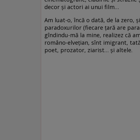
decor şi actori ai unui film…
Am luat-o, încă o dată, de la zero, ş
paradoxurilor (fiecare ţară are parad
gîndindu-mă la mine, realizez că am
româno-elveţian, sînt imigrant, tată
poet, prozator, ziarist… şi altele.