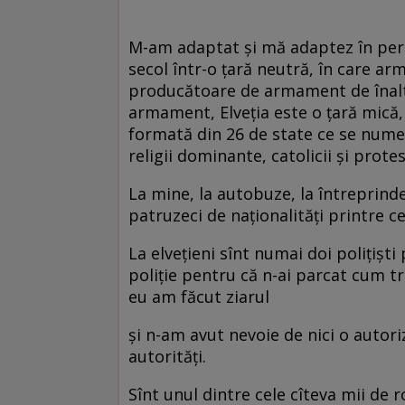
M-am adaptat şi mă adaptez în perm
secol într-o ţară neutră, în care ar
producătoare de armament de înaltă
armament, Elveţia este o ţară mică,
formată din 26 de state ce se numes
religii dominante, catolicii şi protes
La mine, la autobuze, la întreprind
patruzeci de naţionalităţi printre c
La elveţieni sînt numai doi poliţişti 
poliţie pentru că n-ai parcat cum tr
eu am făcut ziarul
şi n-am avut nevoie de nici o autori
autorităţi.
Sînt unul dintre cele cîteva mii de r