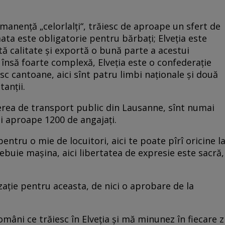
anenţă „celorlalţi“, trăiesc de aproape un sfert de
mata este obligatorie pentru bărbaţi; Elveţia este
 calitate şi exportă o bună parte a acestui
 însă foarte complexă, Elveţia este o confederaţie
c cantoane, aici sînt patru limbi naţionale şi două
tanţii.
erea de transport public din Lausanne, sînt numai
ei aproape 1200 de angajaţi.
pentru o mie de locuitori, aici te poate pîrî oricine l
ebuie maşina, aici libertatea de expresie este sacră,
zaţie pentru aceasta, de nici o aprobare de la
omâni ce trăiesc în Elveţia şi mă minunez în fiecare z