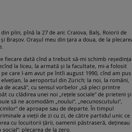
din plin, pînă la 27 de ani: Craiova, Balş, Roiorii de
i şi Braşov. Oraşul meu din ţara a doua, de la plecare
e.
de fiecare dată cînd a trebuit să-mi schimb reşedinţa
înd la liceu, la armată şi la facultate, mi-a folosit
pe care l-am avut pe întîi august 1990, cînd am pus
elveţian, la aeroportul din Zürich; la noi, la români,
 de acasă“, cu sensul vorbelor „să pleci printre
păt cu clădirea unei noi „reţele sociale“ de prieteni şi
ebuie să ne acomodăm „noului“, „necunoscutului“,
ecinilor“ de aproape sau de departe. În timpul
iminale a vieţii de zi cu zi, de către partidul unic ce
rea cu locuitorii ţării, oamenii păstraseră, deţineau
 social“: plecarea de la zero.