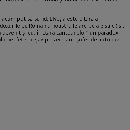
i acum pot să surîd: Elveţia este o ţară a
oxurile ei, România noastră le are pe ale sale!) şi,
 devenit şi eu, în „ţara cantoanelor“ un paradox
l unei fete de şaisprezece ani, şofer de autobuz,