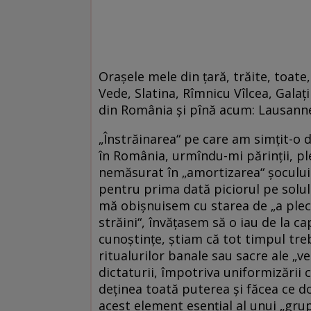
Oraşele mele din ţară, trăite, toate, 
Vede, Slatina, Rîmnicu Vîlcea, Galaţ
din România şi pînă acum: Lausann
„Înstrăinarea“ pe care am simţit-o 
în România, urmîndu-mi părinţii, plec
nemăsurat în „amortizarea“ şocului 
pentru prima dată piciorul pe solul 
mă obişnuisem cu starea de „a pleca
străini“, învăţasem să o iau de la ca
cunoştinţe, ştiam că tot timpul tr
ritualurilor banale sau sacre ale „v
dictaturii, împotriva uniformizării cr
deţinea toată puterea şi făcea ce do
acest element esenţial al unui „grup