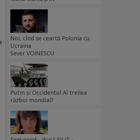
Noi, cînd se ceartă Polonia cu
a
Ucraina
Sever VOINESCU
Putin și Occidentul Al treilea
război mondial?
Feel good - după FILIT -