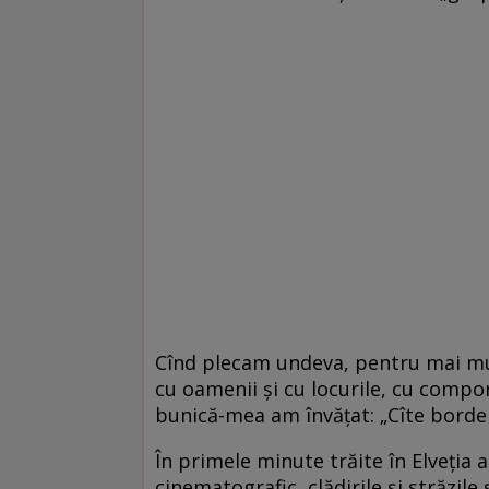
Cînd plecam undeva, pentru mai mul
cu oamenii şi cu locurile, cu compo
bunică-mea am învăţat: „Cîte bordei
În primele minute trăite în Elveţia
cinematografic, clădirile şi străzil