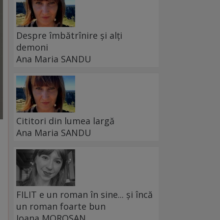
Despre îmbătrînire și alți
demoni
Ana Maria SANDU
Cititori din lumea largă
Ana Maria SANDU
FILIT e un roman în sine... și încă
un roman foarte bun
Ioana MOROȘAN