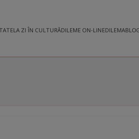
TATE
LA ZI ÎN CULTURĂ
DILEME ON-LINE
DILEMABLO