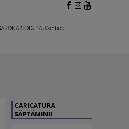
G
ABONARE
DIGITAL
Contact
CARICATURA
SĂPTĂMÎNII