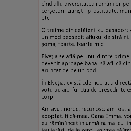
cînd aflu diversitatea românilor pe s
cerşetori, ziarişti, prostituate, munci
etc.
O treime din cetăţenii cu paşaport e
un mod deosebit afluxul de străini,
şomaj foarte, foarte mic.
Elveţia se află pe unul dintre primele
devenit aproape banal să afli că cin
aruncat de pe un pod…
În Elveţia, există „democraţia direc
votului, aici funcţia de preşedinte 
corp.
Am avut noroc, recunosc: am fost ado
adoptat, fiică-mea, Oana Emma, vor
eu rămîn încet în urmă numai cu li
iau iarăşi „de la zero“, aş vrea să î