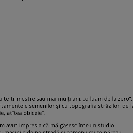
te trimestre sau mai mulţi ani, „o luam de la zero“,
rtamentele semenilor şi cu topografia străzilor; de l
e, atîtea obiceie“.
 am avut impresia că mă găsesc într-un studio
e şi maşinile de pe stradă şi oamenii mi se păreau