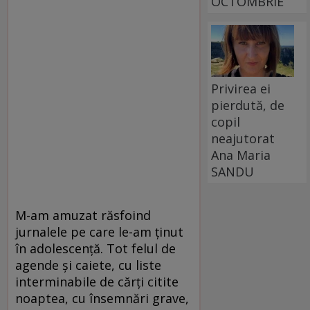
OCTOMBRIE
Privirea ei
pierdută, de
copil
neajutorat
Ana Maria
SANDU
M-am amuzat răsfoind
jurnalele pe care le-am ţinut
în adolescenţă. Tot felul de
agende şi caiete, cu liste
interminabile de cărţi citite
noaptea, cu însemnări grave,