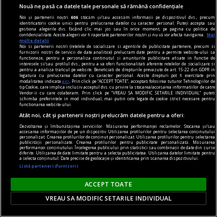
idealuri”!
Nouă ne pasă ca datele tale personale să rămână confidențiale
Noi și partenerii noștri
606
stocăm și/sau accesăm informații pe dispozitivul dvs., precum
identificatorii cookie unici pentru prelucrarea datelor cu caracter personal. Puteți accepta sau
gestiona alegerile dvs. făcând clic mai jos sau în orice moment, pe pagina cu politica de
confidențialitate. Aceste alegeri vor fi raportate partenerilor noștri și nu vă vor afecta navigarea.
Mai
multe detalii
Noi si partenerii nostri (retelele de socializare si agentiile de publicitate partenere, precum si
furnizorii nostri de servicii de date analitice) prelucram date pentru a permite website-ului sa
functioneze, pentru a personaliza continutul si anunturile publicitare afisate in functie de
interesele si/sau profilul dvs., pentru a va oferi functionalitati aferente retelelor de socializare si
pentru a analiza traficul pe website. Beneficiati de drepturile prevazute de art. 15-22 din GDPR in
legatura cu prelucrarea datelor cu caracter personal. Aceste drepturi pot fi exercitate prin
modalitatea indicata
aici
. Prin click pe “ACCEPT TOATE”, acceptati folosirea tuturor Tehnologiilor de
tip Cookie, care implica inclusiv acceptul dvs. cu privire la stocarea/accesarea informatiilor de catre
Vendor-ii cu care colaboram. Prin click pe “VREAU SA MODIFIC SETARILE INDIVIDUAL” puteti
schimba preferintele in mod individual, mai putin cele legate de cookie strict necesare pentru
functionarea website-ului.
Atât noi, cât și partenerii noștri prelucrăm datele pentru a oferi:
Dezvoltarea și îmbunătățirea serviciilor. Măsurarea performanței reclamelor. Stocarea și/sau
accesarea informațiilor de pe un dispozitiv. Utilizarea profilurilor pentru selectarea conținutului
personalizat. Crearea profilurilor de conținut personalizat. Utilizarea profilurilor pentru selectarea
publicității personalizate. Crearea profilurilor pentru publicitate personalizată. Măsurarea
noile fanatisme
performanței conținutului. Înțelegerea publicului prin statistici sau combinații de date din surse
diferite. Utilizarea de date limitate pentru a selecta publicitatea. Utilizarea datelor limitate pentru
a selecta conținutul. Date precise de geolocație și identificarea prin scanarea dispozitivului.
„Rezistența acerbă a tuturor partidelor de a se
Listă parteneri (furnizori)
popula cu membri educați: cea mai nocivă formă
de fanatism românesc” interviu cu jurnalistul
ACCEPT TOATE
Cătălin PRISACARIU, cofondator Defapt.ro
VREAU SA MODIFIC SETARILE INDIVIDUAL
Asta e o întrebare care are foarte multe