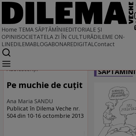
Home
TEMA SĂPTĂMÎNII
EDITORIALE ȘI
OPINII
SOCIETATE
LA ZI ÎN CULTURĂ
DILEME ON-
LINE
DILEMABLOG
ABONARE
DIGITAL
Contact
Home
CARICATU
Tema săptămînii
Adolescenţii
SĂPTĂMÎNI
Pe muchie de cuţit
Ana Maria SANDU
Publicat în Dilema Veche nr.
504 din 10-16 octombrie 2013