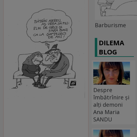
Barburisme
DILEMA
BLOG
Despre
îmbătrînire și
alți demoni
Ana Maria
SANDU