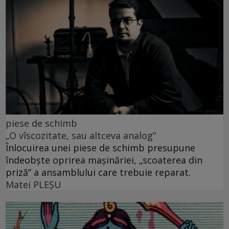
piese de schimb
„O vîscozitate, sau altceva analog”
Înlocuirea unei piese de schimb presupune
îndeobște oprirea mașinăriei, „scoaterea din
priză” a ansamblului care trebuie reparat.
Matei PLEŞU