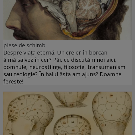
piese de schimb
Despre viața eternă. Un creier în borcan
ă mă salvez în cer? Păi, ce discutăm noi aici,
domnule, neuroștiințe, filosofie, transumanism
sau teologie? În halul ăsta am ajuns? Doamne
ferește!