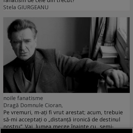
Stela GIURGEANU
noile fanatisme
Dragă Domnule Cioran,
Pe vremuri, m-ați fi vrut arestat; acum, trebuie
să-mi acceptați o „distanță ironică de destinul
nostru”. Vai, lumea merge înainte cu „semi-