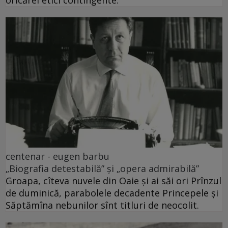
oricărei etici contingente.
centenar - eugen barbu
„Biografia detestabilă” și „opera admirabilă”
Groapa, cîteva nuvele din Oaie și ai săi ori Prînzul
de duminică, parabolele decadente Princepele și
Săptămîna nebunilor sînt titluri de neocolit.