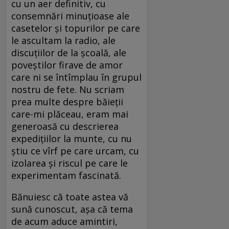
cu un aer definitiv, cu
consemnări minuţioase ale
casetelor şi topurilor pe care
le ascultam la radio, ale
discuţiilor de la şcoală, ale
poveştilor firave de amor
care ni se întîmplau în grupul
nostru de fete. Nu scriam
prea multe despre băieţii
care-mi plăceau, eram mai
generoasă cu descrierea
expediţiilor la munte, cu nu
ştiu ce vîrf pe care urcam, cu
izolarea şi riscul pe care le
experimentam fascinată.
Bănuiesc că toate astea vă
sună cunoscut, aşa că tema
de acum aduce amintiri,