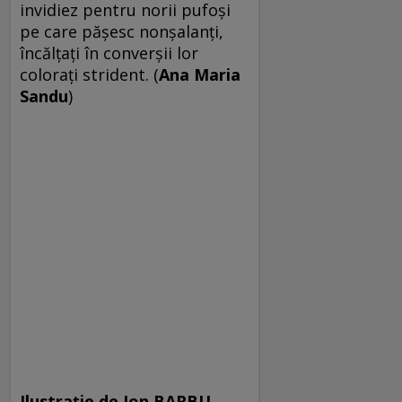
invidiez pentru norii pufoşi
pe care păşesc nonşalanţi,
încălţaţi în converşii lor
coloraţi strident. (
Ana Maria
Sandu
)
Ilustraţie de Ion BARBU