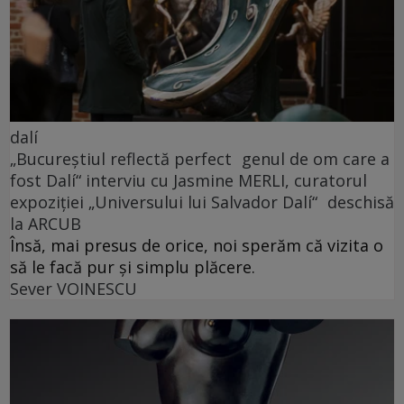
dalí
„Bucureștiul reflectă perfect genul de om care a
fost Dalí“ interviu cu Jasmine MERLI, curatorul
expoziției „Universului lui Salvador Dalí“ deschisă
la ARCUB
Însă, mai presus de orice, noi sperăm că vizita o
să le facă pur și simplu plăcere.
Sever VOINESCU