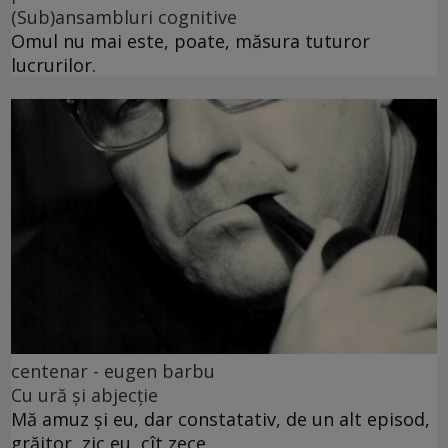
(Sub)ansambluri cognitive
Omul nu mai este, poate, măsura tuturor
lucrurilor.
centenar - eugen barbu
Cu ură și abjecție
Mă amuz și eu, dar constatativ, de un alt episod,
grăitor, zic eu, cît zece.