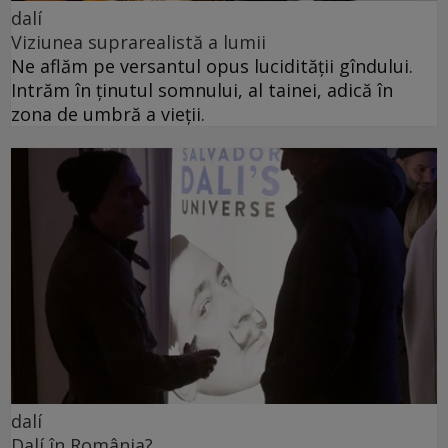
dalí
Viziunea suprarealistă a lumii
Ne aflăm pe versantul opus lucidității gîndului.
Intrăm în ținutul somnului, al tainei, adică în
zona de umbră a vieții.
dalí
Dalí în România?