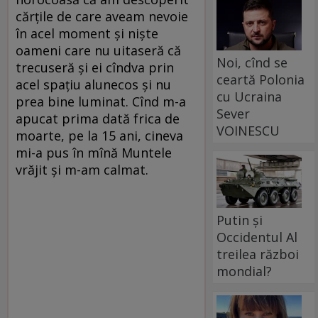
cărţile de care aveam nevoie
în acel moment şi nişte
oameni care nu uitaseră că
Noi, cînd se
trecuseră şi ei cîndva prin
ceartă Polonia
acel spaţiu alunecos şi nu
cu Ucraina
prea bine luminat. Cînd m-a
Sever
apucat prima dată frica de
VOINESCU
moarte, pe la 15 ani, cineva
mi-a pus în mînă Muntele
vrăjit şi m-am calmat.
Putin și
Occidentul Al
treilea război
mondial?