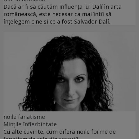
Dacă ar fi să căutăm influența lui Dalí în arta
românească, este necesar ca mai întîi să
înțelegem cine și ce a fost Salvador Dalí.
noile fanatisme
Mințile înfierbîntate
Cu alte cuvinte, cum diferă noile forme de
fanatism de cele din trecut?