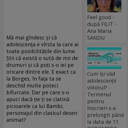
Feel good -
după FILIT -
Ana Maria
Mă mai gîndesc şi că
SANDU
adolescenţa e vîrsta la care ai
toate posibilităţile din lume.
Ştii că există o sută de mii de
drumuri şi că poţi s-o iei pe
oricare dintre ele. E exact ca
Cum își văd
la Borges, în faţa ta se
adolescenții
deschid multe poteci
viitorul? -
bifurcate. Dar pe care s-o
Termenul
apuci dacă ţie ţi se clatină
pentru
picioarele ca lui Bambi,
înscrieri s-a
personajul din clasicul desen
prelungit până
animat?
la data de 11