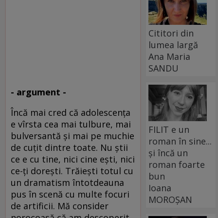
Cititori din
lumea largă
Ana Maria
SANDU
- argument -
Încă mai cred că adolescenţa
e vîrsta cea mai tulbure, mai
FILIT e un
bulversantă şi mai pe muchie
roman în sine...
de cuţit dintre toate. Nu ştii
și încă un
ce e cu tine, nici cine eşti, nici
roman foarte
ce-ţi doreşti. Trăieşti totul cu
bun
un dramatism întotdeauna
Ioana
pus în scenă cu multe focuri
MOROȘAN
de artificii. Mă consider
norocoasă că am descoperit