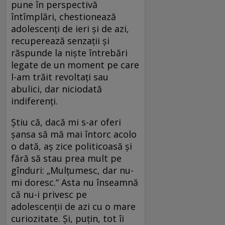
pune în perspectivă
întîmplări, chestionează
adolescenţi de ieri şi de azi,
recuperează senzaţii şi
răspunde la nişte întrebări
legate de un moment pe care
l-am trăit revoltaţi sau
abulici, dar niciodată
indiferenţi.
Ştiu că, dacă mi s-ar oferi
şansa să mă mai întorc acolo
o dată, aş zice politicoasă şi
fără să stau prea mult pe
gînduri: „Mulţumesc, dar nu-
mi doresc.“ Asta nu înseamnă
că nu-i privesc pe
adolescenţii de azi cu o mare
curiozitate. Şi, puţin, tot îi