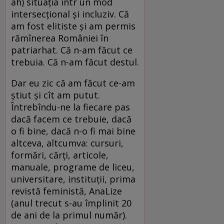
ah) situația într un mod
intersecțional și incluziv. Că
am fost elitiste și am permis
rămînerea României în
patriarhat. Că n-am făcut ce
trebuia. Că n-am făcut destul.
Dar eu zic că am făcut ce-am
știut și cît am putut.
Întrebîndu-ne la fiecare pas
dacă facem ce trebuie, dacă
o fi bine, dacă n-o fi mai bine
altceva, altcumva: cursuri,
formări, cărți, articole,
manuale, programe de liceu,
universitare, instituții, prima
revistă feministă, AnaLize
(anul trecut s-au împlinit 20
de ani de la primul număr).