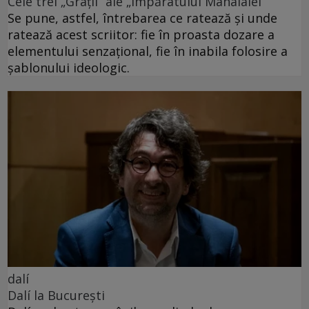
Cele trei „Grații” ale „Împăratului Mahalalei”
Se pune, astfel, întrebarea ce ratează și unde
ratează acest scriitor: fie în proasta dozare a
elementului senzațional, fie în inabila folosire a
șablonului ideologic.
dalí
Dalí la București