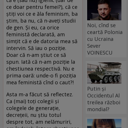
că e (sau nu) igienic (dar de
ce doar pentru femei?), că ce
știți voi ce e ăla feminism, ba
știm, ba nu, că n-aveți studii
Noi, cînd se
de gen. Și eu, ca orice
ceartă Polonia
feministă declarată, am
cu Ucraina
simțit că e de datoria mea să
Sever
intervin. Să iau o poziție.
VOINESCU
Doar că n-am știut ce să
spun. Iată că n-am poziție la
chestiunea respectivă. Nu e
prima oară: unde-o fi poziția
mea feministă cînd o caut?!
Putin și
Asta m-a făcut să reflectez.
Occidentul Al
Ca (mai) toți colegii și
treilea război
colegele de generație,
mondial?
decrețeii, nu știu totul
despre tot, am nelămuriri,