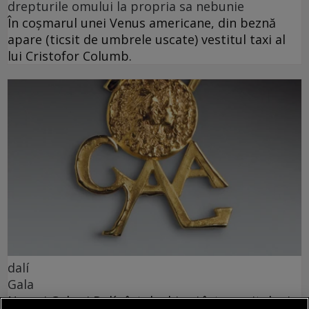
drepturile omului la propria sa nebunie
În coșmarul unei Venus americane, din beznă
apare (ticsit de umbrele uscate) vestitul taxi al
lui Cristofor Columb.
dalí
Gala
Numai Gala și Dalí sînt deghizați într‑o mitologie