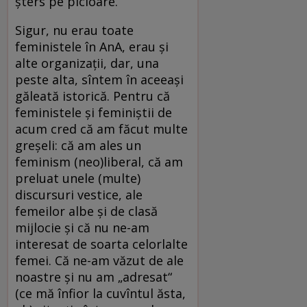
șters pe picioare.“
Sigur, nu erau toate
feministele în AnA, erau și
alte organizații, dar, una
peste alta, sîntem în aceeași
găleată istorică. Pentru că
feministele și feminiștii de
acum cred că am făcut multe
greșeli: că am ales un
feminism (neo)liberal, că am
preluat unele (multe)
discursuri vestice, ale
femeilor albe și de clasă
mijlocie și că nu ne-am
interesat de soarta celorlalte
femei. Că ne-am văzut de ale
noastre și nu am „adresat“
(ce mă înfior la cuvîntul ăsta,