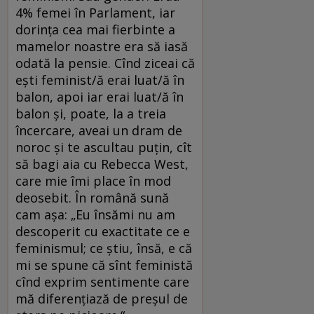
4% femei în Parlament, iar
dorința cea mai fierbinte a
mamelor noastre era să iasă
odată la pensie. Cînd ziceai că
ești feminist/ă erai luat/ă în
balon, apoi iar erai luat/ă în
balon și, poate, la a treia
încercare, aveai un dram de
noroc și te ascultau puțin, cît
să bagi aia cu Rebecca West,
care mie îmi place în mod
deosebit. În română sună
cam așa: „Eu însămi nu am
descoperit cu exactitate ce e
feminismul; ce știu, însă, e că
mi se spune că sînt feministă
cînd exprim sentimente care
mă diferențiază de preșul de