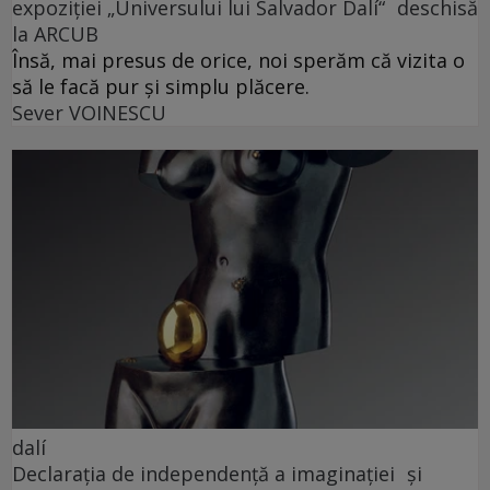
expoziției „Universului lui Salvador Dalí“ deschisă
la ARCUB
Însă, mai presus de orice, noi sperăm că vizita o
să le facă pur și simplu plăcere.
Sever VOINESCU
dalí
Declarația de independență a imaginației și