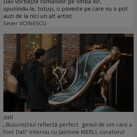
Dalí vorbește românilor pe limba lor,
spunîndu‑le, totuși, o poveste pe care nu o pot
auzi de la nici un alt artist.
Sever VOINESCU
dalí
„Bucureștiul reflectă perfect genul de om care a
fost Dalí“ interviu cu Jasmine MERLI, curatorul