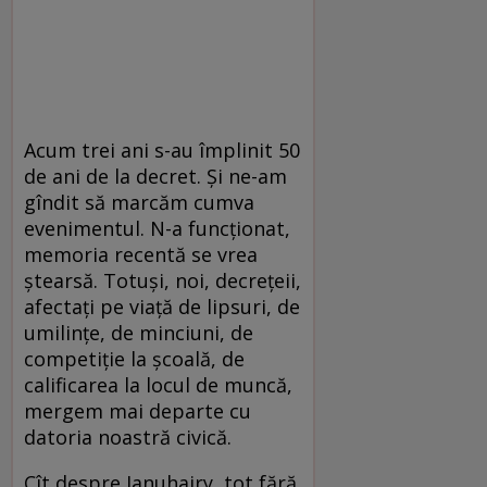
Acum trei ani s-au împlinit 50
de ani de la decret. Și ne-am
gîndit să marcăm cumva
evenimentul. N-a funcționat,
memoria recentă se vrea
ștearsă. Totuși, noi, decrețeii,
afectați pe viață de lipsuri, de
umilințe, de min­ciuni, de
competiție la școală, de
calificarea la locul de muncă,
mergem mai departe cu
datoria noastră civică.
Cît despre Januhairy, tot fără