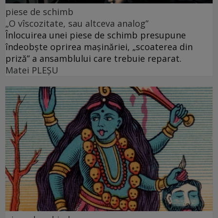
piese de schimb
„O vîscozitate, sau altceva analog”
Înlocuirea unei piese de schimb presupune
îndeobște oprirea mașinăriei, „scoaterea din
priză” a ansamblului care trebuie reparat.
Matei PLEŞU