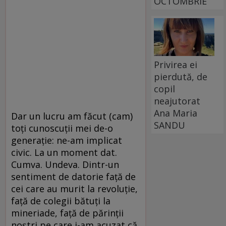
OCTOMBRIE
Privirea ei
pierdută, de
copil
neajutorat
Ana Maria
Dar un lucru am făcut (cam)
SANDU
toți cunoscuții mei de-o
generație: ne-am implicat
civic. La un moment dat.
Cumva. Undeva. Dintr-un
sentiment de datorie față de
cei care au murit la revoluție,
față de colegii bătuți la
mineriade, față de părinții
noștri pe care i-am acuzat că