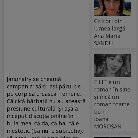
Cititori din
lumea largă
Ana Maria
SANDU
Januhairy se cheamă
FILIT e un
campania: să-ți lași părul de
roman în sine...
pe corp să crească. Femeile.
și încă un
Că cică bărbații nu au această
roman foarte
presiune culturală. Și așa a
bun
început discuția online în
Ioana
bula mea: că da, că ba, că e
MOROȘAN
inestetic (ba nu, e subiectiv),