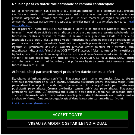
deja indestructibilă.
Nouă ne pasă ca datele tale personale să rămână confidențiale
Noi și partenerii noștri
606
stocăm și/sau accesăm informații pe dispozitivul dvs., precum
identificatorii cookie unici pentru prelucrarea datelor cu caracter personal. Puteți accepta sau
gestiona alegerile dvs. făcând clic mai jos sau în orice moment, pe pagina cu politica de
confidențialitate. Aceste alegeri vor fi raportate partenerilor noștri și nu vă vor afecta navigarea.
Mai
multe detalii
Noi si partenerii nostri (retelele de socializare si agentiile de publicitate partenere, precum si
furnizorii nostri de servicii de date analitice) prelucram date pentru a permite website-ului sa
functioneze, pentru a personaliza continutul si anunturile publicitare afisate in functie de
interesele si/sau profilul dvs., pentru a va oferi functionalitati aferente retelelor de socializare si
pentru a analiza traficul pe website. Beneficiati de drepturile prevazute de art. 15-22 din GDPR in
legatura cu prelucrarea datelor cu caracter personal. Aceste drepturi pot fi exercitate prin
modalitatea indicata
aici
. Prin click pe “ACCEPT TOATE”, acceptati folosirea tuturor Tehnologiilor de
tip Cookie, care implica inclusiv acceptul dvs. cu privire la stocarea/accesarea informatiilor de catre
Vendor-ii cu care colaboram. Prin click pe “VREAU SA MODIFIC SETARILE INDIVIDUAL” puteti
schimba preferintele in mod individual, mai putin cele legate de cookie strict necesare pentru
functionarea website-ului.
Atât noi, cât și partenerii noștri prelucrăm datele pentru a oferi:
Dezvoltarea și îmbunătățirea serviciilor. Măsurarea performanței reclamelor. Stocarea și/sau
accesarea informațiilor de pe un dispozitiv. Utilizarea profilurilor pentru selectarea conținutului
personalizat. Crearea profilurilor de conținut personalizat. Utilizarea profilurilor pentru selectarea
publicității personalizate. Crearea profilurilor pentru publicitate personalizată. Măsurarea
performanței conținutului. Înțelegerea publicului prin statistici sau combinații de date din surse
dalí
diferite. Utilizarea de date limitate pentru a selecta publicitatea. Utilizarea datelor limitate pentru
a selecta conținutul. Date precise de geolocație și identificarea prin scanarea dispozitivului.
Suprarealismul sînt eu! Avida Dollars
Listă parteneri (furnizori)
Materia nu poate fi spiritualizată decît dacă o
ACCEPT TOATE
torni în aur.
VREAU SA MODIFIC SETARILE INDIVIDUAL