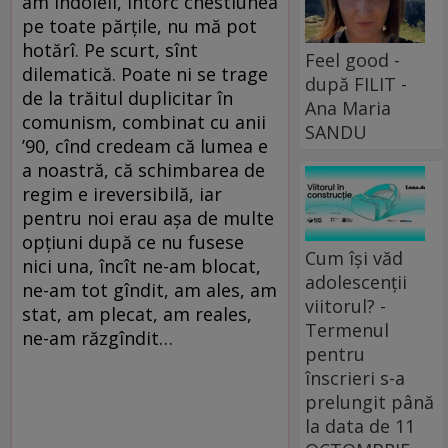
am îndoieli, întorc chestiunea
pe toate părțile, nu mă pot
hotărî. Pe scurt, sînt
Feel good -
dilematică. Poate ni se trage
după FILIT -
de la trăitul duplicitar în
Ana Maria
comunism, combinat cu anii
SANDU
’90, cînd credeam că lumea e
a noastră, că schimbarea de
regim e ireversibilă, iar
pentru noi erau așa de multe
opțiuni după ce nu fusese
Cum își văd
nici una, încît ne-am blocat,
adolescenții
ne-am tot gîndit, am ales, am
viitorul? -
stat, am plecat, am reales,
Termenul
ne-am răzgîndit…
pentru
înscrieri s-a
prelungit până
la data de 11