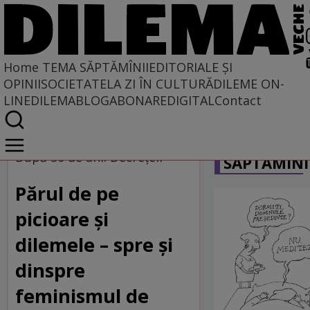
Home
TEMA SĂPTĂMÎNII
EDITORIALE ȘI
OPINII
SOCIETATE
LA ZI ÎN CULTURĂ
DILEME ON-
LINE
DILEMABLOG
ABONARE
DIGITAL
Contact
Home
CARICATU
Tema săptămînii
După 50 de ani: Decrețeii
SĂPTĂMÎNI
Părul de pe
picioare și
dilemele – spre și
dinspre
feminismul de