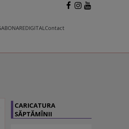
G
ABONARE
DIGITAL
Contact
CARICATURA
SĂPTĂMÎNII