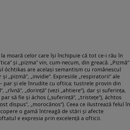
la moară celor care își închipuie că tot ce-i rău în
ftica“ şi „pizma“ vin, cum-necum, din greacă. „Pizmă“
cul óchtikas are acelaşi semantism cu românescul
şi „pizmă“, „invidie“. Expresiile „respiratorii“ ale
– par şi ele înrudite cu oftica; tustrele provin din
 „rîvnă“, „dorinţă“ (vezi „ahtiere“), dar şi suferinţa,
par să fie şi áchos („suferinţă“, „tristeţe“), áchtos
rost dispus“, „morocănos“). Ceea ce ilustrează felul în
acopere o gamă întreagă de stări şi afecte
oftatul e expresia prin excelenţă a ofticii.