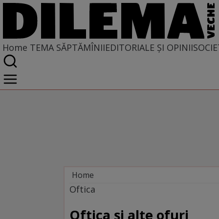
Home
TEMA SĂPTĂMÎNII
EDITORIALE ȘI OPINII
SOCIE
Home
Tema săptămînii
Oftica
Oftica şi alte ofuri