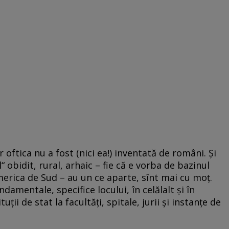
r oftica nu a fost (nici ea!) inventată de români. Și
“ obidit, rural, arhaic – fie că e vorba de bazinul
erica de Sud – au un ce aparte, sînt mai cu moţ.
damentale, specifice locului, în celălalt şi în
tuții de stat la facultăți, spitale, jurii şi instanţe de