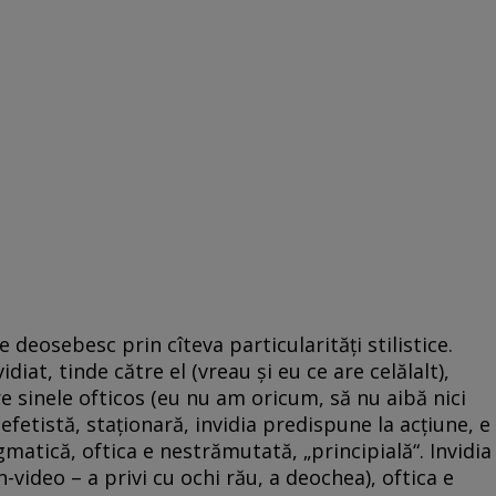
e deosebesc prin cîteva particularități stilistice.
idiat, tinde către el (vreau şi eu ce are celălalt),
re sinele ofticos (eu nu am oricum, să nu aibă nici
efetistă, staţionară, invidia predispune la acțiune, e
gmatică, oftica e nestrămutată, „principială“. Invidia
n-video – a privi cu ochi rău, a deochea), oftica e