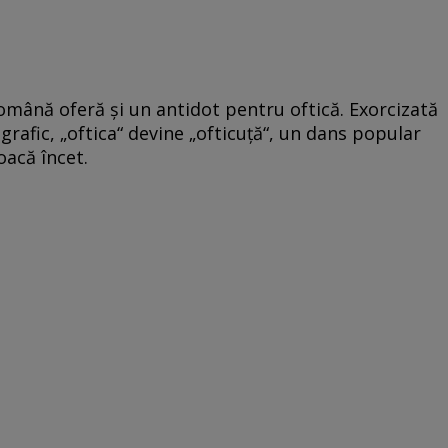
română oferă şi un antidot pentru oftică. Exorcizată
grafic, „oftica“ devine „ofticuţă“, un dans popular
oacă încet.