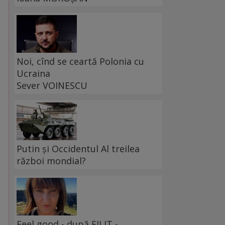
Noi, cînd se ceartă Polonia cu
Ucraina
Sever VOINESCU
Putin și Occidentul Al treilea
război mondial?
Feel good - după FILIT -