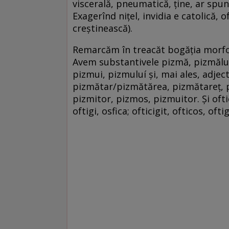
viscerală, pneumatică, ţine, ar spune
Exagerînd niţel, invidia e catolică, 
creştinească).
Remarcăm în treacăt bogăția morfolo
Avem substantivele pizmă, pizmăluir
pizmui, pizmuluí şi, mai ales, adje
pizmătar/pizmătărea, pizmătareț, 
pizmitor, pizmos, pizmuitor. Şi oftica
oftigi, osfica; ofticigit, ofticos, ofti