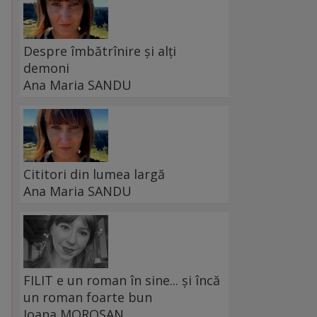
Despre îmbătrînire și alți
demoni
Ana Maria SANDU
Cititori din lumea largă
Ana Maria SANDU
FILIT e un roman în sine... și încă
un roman foarte bun
Ioana MOROȘAN