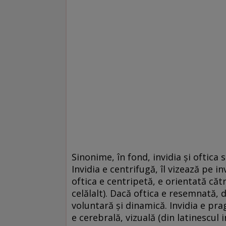
Sinonime, în fond, invidia şi oftica s
Invidia e centrifugă, îl vizează pe inv
oftica e centripetă, e orientată căt
celălalt). Dacă oftica e resemnată, d
voluntară şi dinamică. Invidia e pra
e cerebrală, vizuală (din latinescul i