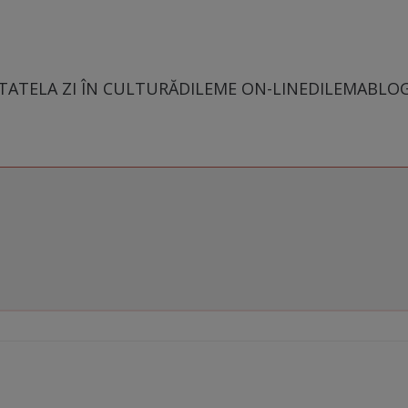
TATE
LA ZI ÎN CULTURĂ
DILEME ON-LINE
DILEMABLO