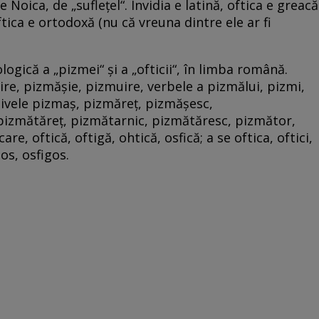
 Noica, de „suflețel“. Invidia e latină, oftica e greacă
oftica e ortodoxă (nu că vreuna dintre ele ar fi
gică a „pizmei“ și a „ofticii“, în limba română.
e, pizmășie, pizmuire, verbele a pizmălui, pizmi,
ctivele pizmaș, pizmăreț, pizmășesc,
pizmătăreț, pizmătarnic, pizmătăresc, pizmător,
re, oftică, oftigă, ohtică, osfică; a se oftica, oftici,
gos, osfigos.