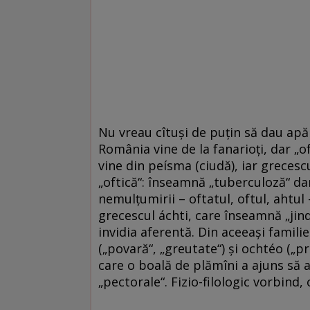
Nu vreau cîtuși de puțin să dau apă 
România vine de la fanarioți, dar „o
vine din peísma (ciudă), iar greces
„oftică“: înseamnă „tuberculoză“ dar 
nemulţumirii – oftatul, oftul, ahtul 
grecescul áchti, care înseamnă „jind“,
invidia aferentă. Din aceeaşi familie 
(„povară“, „greutate“) şi ochtéo („p
care o boală de plămîni a ajuns să 
„pectorale“. Fizio-filologic vorbind, 