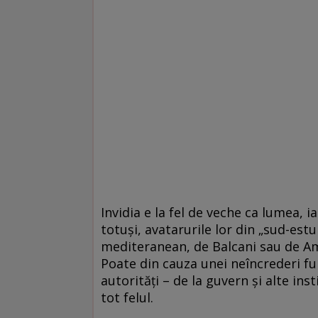
Invidia e la fel de veche ca lumea, ia
totuși, avatarurile lor din „sud-estul
mediteranean, de Balcani sau de Am
Poate din cauza unei neîncrederi fun
autorități – de la guvern şi alte insti
tot felul.