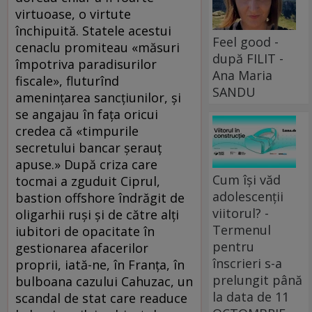
virtuoase, o virtute
închipuită. Statele acestui
Feel good -
cenaclu promiteau «măsuri
după FILIT -
împotriva paradisurilor
Ana Maria
fiscale», fluturînd
SANDU
ameninţarea sancţiunilor, şi
se angajau în faţa oricui
credea că «timpurile
secretului bancar şerauţ
apuse.» După criza care
Cum își văd
tocmai a zguduit Ciprul,
adolescenții
bastion offshore îndrăgit de
viitorul? -
oligarhii ruşi şi de către alţi
Termenul
iubitori de opacitate în
pentru
gestionarea afacerilor
înscrieri s-a
proprii, iată-ne, în Franţa, în
prelungit până
bulboana cazului Cahuzac, un
la data de 11
scandal de stat care readuce