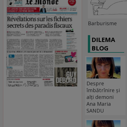
Barburisme
DILEMA
BLOG
Despre
îmbătrînire și
alți demoni
Ana Maria
SANDU