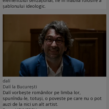
elementului senzațional, fie în inabila folosire a
șablonului ideologic.
dalí
Dalí la București
Dalí vorbește românilor pe limba lor,
spunîndu‑le, totuși, o poveste pe care nu o pot
auzi de la nici un alt artist.