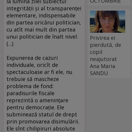
OCTOMBRIE
la lumina zilei subiectul
integrităţii şi al transparenţei
elementare, indispensabile
din partea oricărui politician,
cu atît mai mult din partea
unui politician de înalt nivel.
Privirea ei
(...)
pierdută, de
copil
Expunerea de cazuri
neajutorat
individuale, oricît de
Ana Maria
spectaculoase ar fi ele, nu
SANDU
trebuie să mascheze
problema de fond:
paradisurile fiscale
reprezintă o ameninţare
pentru democraţie. Ele
subminează statul de drept
prin promovarea disimulării.
Ele sînt chilipiruri absolute