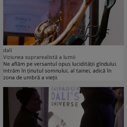
dalí
Viziunea suprarealistă a lumii
Ne aflăm pe versantul opus lucidității gîndului.
Intrăm în ținutul somnului, al tainei, adică în
zona de umbră a vieții.