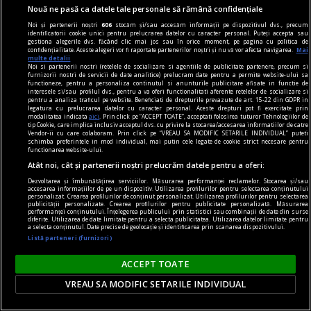
Nouă ne pasă ca datele tale personale să rămână confidențiale
noile fanatisme
Noi și partenerii noștri
606
stocăm și/sau accesăm informații pe dispozitivul dvs., precum
identificatorii cookie unici pentru prelucrarea datelor cu caracter personal. Puteți accepta sau
Dragă Domnule Cioran,
gestiona alegerile dvs. făcând clic mai jos sau în orice moment, pe pagina cu politica de
confidențialitate. Aceste alegeri vor fi raportate partenerilor noștri și nu vă vor afecta navigarea.
Mai
Pe vremuri, m-ați fi vrut arestat; acum, trebuie
multe detalii
Noi si partenerii nostri (retelele de socializare si agentiile de publicitate partenere, precum si
să-mi acceptați o „distanță ironică de destinul
furnizorii nostri de servicii de date analitice) prelucram date pentru a permite website-ului sa
functioneze, pentru a personaliza continutul si anunturile publicitare afisate in functie de
nostru”. Vai, lumea merge înainte cu „semi-
interesele si/sau profilul dvs., pentru a va oferi functionalitati aferente retelelor de socializare si
pentru a analiza traficul pe website. Beneficiati de drepturile prevazute de art. 15-22 din GDPR in
idealuri”!
legatura cu prelucrarea datelor cu caracter personal. Aceste drepturi pot fi exercitate prin
modalitatea indicata
aici
. Prin click pe “ACCEPT TOATE”, acceptati folosirea tuturor Tehnologiilor de
tip Cookie, care implica inclusiv acceptul dvs. cu privire la stocarea/accesarea informatiilor de catre
Vendor-ii cu care colaboram. Prin click pe “VREAU SA MODIFIC SETARILE INDIVIDUAL” puteti
schimba preferintele in mod individual, mai putin cele legate de cookie strict necesare pentru
functionarea website-ului.
Atât noi, cât și partenerii noștri prelucrăm datele pentru a oferi:
Dezvoltarea și îmbunătățirea serviciilor. Măsurarea performanței reclamelor. Stocarea și/sau
accesarea informațiilor de pe un dispozitiv. Utilizarea profilurilor pentru selectarea conținutului
personalizat. Crearea profilurilor de conținut personalizat. Utilizarea profilurilor pentru selectarea
publicității personalizate. Crearea profilurilor pentru publicitate personalizată. Măsurarea
performanței conținutului. Înțelegerea publicului prin statistici sau combinații de date din surse
diferite. Utilizarea de date limitate pentru a selecta publicitatea. Utilizarea datelor limitate pentru
a selecta conținutul. Date precise de geolocație și identificarea prin scanarea dispozitivului.
Listă parteneri (furnizori)
ACCEPT TOATE
VREAU SA MODIFIC SETARILE INDIVIDUAL