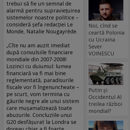
trebui să fie un semnal de
alarmă pentru supravieţuirea
sistemelor noastre politice –
consideră şefa redacţiei Le
Noi, cînd se
Monde, Natalie Nougayrède.
ceartă Polonia
cu Ucraina
„Cîte nu am auzit imediat
Sever
după convulsiile financiare
VOINESCU
mondiale din 2007-2008!
Lozinci cu duiumul: lumea
financiară va fi mai bine
reglementată, paradisurile
fiscale vor fi îngenuncheate –
Putin și
pe scurt, vom termina cu
Occidentul Al
găurile negre ale unui sistem
treilea război
care muşamalizează toate
mondial?
abuzurile. Concluziile unui
G20 desfăşurat la Londra se
doreau chiar a fi foarte