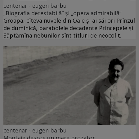
centenar - eugen barbu
„Biografia detestabilă” și „opera admirabilă”
Groapa, cîteva nuvele din Oaie și ai săi ori Prînzul
de duminică, parabolele decadente Princepele și
Săptămîna nebunilor sînt titluri de neocolit.
centenar - eugen barbu
Montaje despre un mare prozator