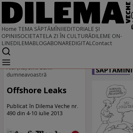
Home
TEMA SĂPTĂMÎNII
EDITORIALE ȘI
OPINII
SOCIETATE
LA ZI ÎN CULTURĂ
DILEME ON-
LINE
DILEMABLOG
ABONARE
DIGITAL
Contact
Home
CARICATU
Tema săptămînii
Aici (nu) sînt banii
SĂPTĂMÎNI
dumneavoastră
Offshore Leaks
Publicat în Dilema Veche nr.
490 din 4-10 iulie 2013