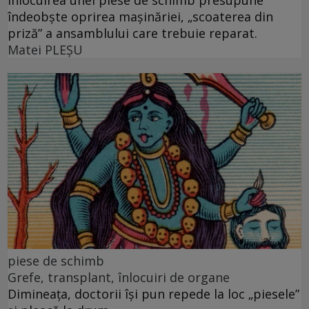
îndeobște oprirea mașinăriei, „scoaterea din
priză” a ansamblului care trebuie reparat.
Matei PLEŞU
piese de schimb
Grefe, transplant, înlocuiri de organe
Dimineața, doctorii își pun repede la loc „piesele”