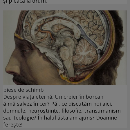
și pleacă la drum.
piese de schimb
Despre viața eternă. Un creier în borcan
ă mă salvez în cer? Păi, ce discutăm noi aici,
domnule, neuroștiințe, filosofie, transumanism
sau teologie? În halul ăsta am ajuns? Doamne
ferește!