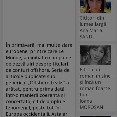
Cititori din
lumea largă
Ana Maria
SANDU
În primăvară, mai multe ziare
europene, printre care Le
Monde, au iniţiat o campanie
de dezvăluiri despre titularii
FILIT e un
de conturi offshore. Seria de
roman în sine...
articole publicate sub
și încă un
genericul „Offshore Leaks“ a
roman foarte
arătat, pentru prima dată
bun
într-o manieră coerentă şi
Ioana
concertată, cît de amplu e
MOROȘAN
fenomenul, peste tot în
Europa occidentală. Asta ar