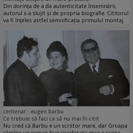
Din dorința de a da autenticitate însemnării,
autorul s-a slujit și de propria biografie. Cititorul
va fi înțeles astfel semnificația primului montaj.
centenar - eugen barbu
Ce trebuie să faci ca să nu mai fii citit
Nu cred că Barbu e un scriitor mare, dar Groapa
rămîne un roman bun (preferata mea e scena