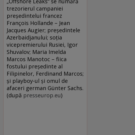
„Offshore Leaks“ se numără
trezorierul campaniei
preşedintelui francez
François Hollande – Jean
Jacques Augier; preşedintele
Azerbaidjanului; soţia
vicepremierului Rusiei, Igor
Shuvalov; Maria Imelda
Marcos Manotoc – fiica
fostului preşedinte al
Filipinelor, Ferdinand Marcos;
şi playboy-ul şi omul de
afaceri german Günter Sachs.
(după
presseurop.eu
)