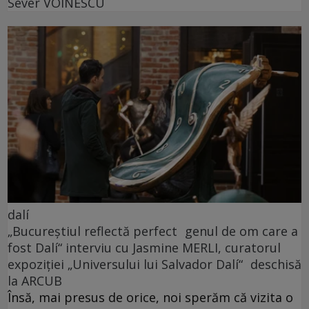
Sever VOINESCU
dalí
„Bucureștiul reflectă perfect genul de om care a
fost Dalí“ interviu cu Jasmine MERLI, curatorul
expoziției „Universului lui Salvador Dalí“ deschisă
la ARCUB
Însă, mai presus de orice, noi sperăm că vizita o