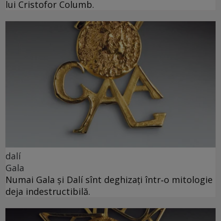
lui Cristofor Columb.
dalí
Gala
Numai Gala și Dalí sînt deghizați într‑o mitologie
deja indestructibilă.