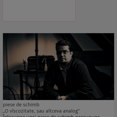
piese de schimb
„O vîscozitate, sau altceva analog”
Înlocuirea unei piese de schimb presupune