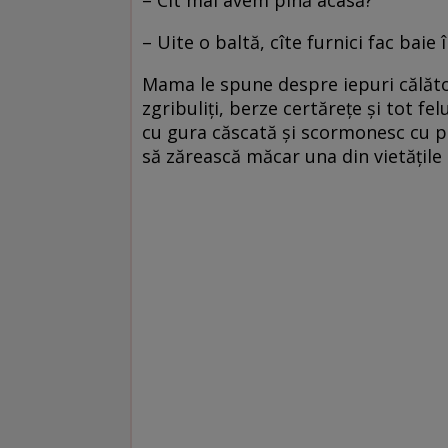
– Cît mai avem pînă acasă?
– Uite o baltă, cîte furnici fac baie 
Mama le spune despre iepuri călător
zgribuliți, berze certărețe și tot fe
cu gura căscată și scormonesc cu pr
să zărească măcar una din vietățile