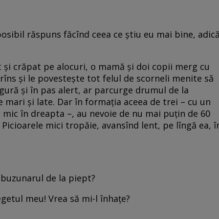
sibil răspuns făcînd ceea ce știu eu mai bine, adic
it și crăpat pe alocuri, o mamă și doi copii merg cu
trîns și le povestește tot felul de scorneli menite să
gură și în pas alert, ar parcurge drumul de la
 mari și late. Dar în formația aceea de trei – cu un
ai mic în dreapta –, au nevoie de nu mai puțin de 60
Picioarele mici tropăie, avansînd lent, pe lîngă ea, î
n buzunarul de la piept?
getul meu! Vrea să mi-l înhațe?