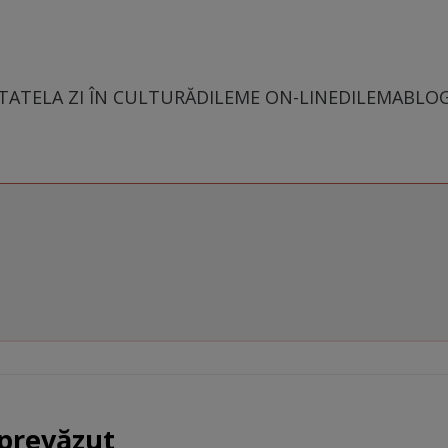
TATE
LA ZI ÎN CULTURĂ
DILEME ON-LINE
DILEMABLO
eprevăzut