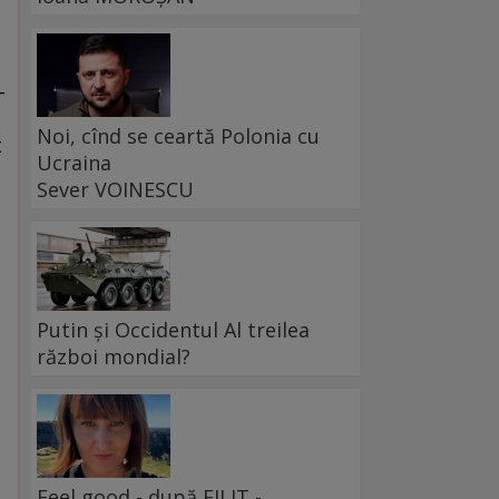
-
Noi, cînd se ceartă Polonia cu
t
Ucraina
Sever VOINESCU
Putin și Occidentul Al treilea
război mondial?
Feel good - după FILIT -