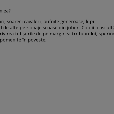
în ea?
i, șoareci cavaleri, bufnițe generoase, lupi
lul de alte personaje scoase din joben. Copiii o ascult
ivirea tufișurile de pe marginea trotuarului, sperîn
 pomenite în poveste.