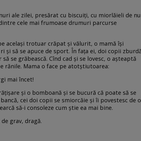
ri ale zilei, presărat cu biscuiți, cu miorlăieli de nu
 dintre cele mai frumoase drumuri parcurse
pe același trotuar crăpat și vălurit, o mamă își
i și să se apuce de sport. În fața ei, doi copii zburd
 să se grăbească. Cînd cad și se lovesc, o așteaptă
ze rănile. Mama o face pe atotștiutoarea:
gi mai încet!
mbrățișare și o bomboană și se bucură că poate să se
 bancă, cei doi copii se smiorcăie și îi povestesc de o
earcă să-i consoleze cum știe ea mai bine.
a de grav, dragă.