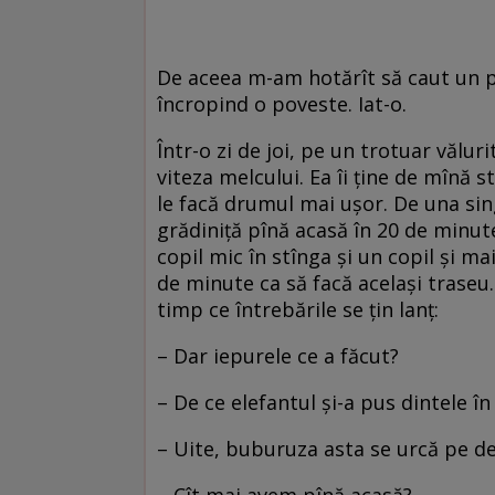
De aceea m-am hotărît să caut un po
încropind o poveste. Iat-o.
Într-o zi de joi, pe un trotuar vălur
viteza melcului. Ea îi ține de mînă s
le facă drumul mai ușor. De una sin
grădiniță pînă acasă în 20 de minute
copil mic în stînga și un copil și m
de minute ca să facă același traseu. 
timp ce întrebările se țin lanț:
– Dar iepurele ce a făcut?
– De ce elefantul și-a pus dintele î
– Uite, buburuza asta se urcă pe de