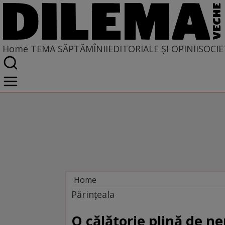
Home
TEMA SĂPTĂMÎNII
EDITORIALE ȘI OPINII
SOCIE
Home
Tema săptămînii
Părințeala
O călătorie plină de n