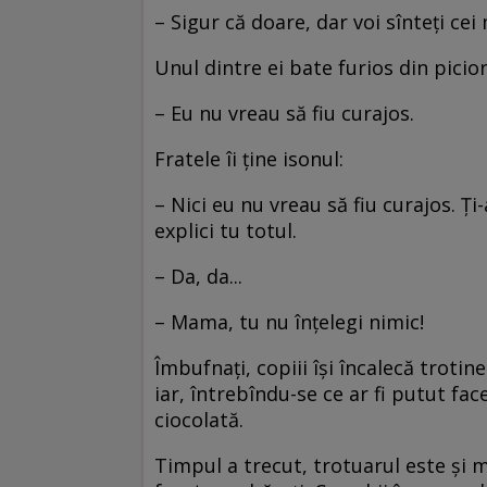
– Sigur că doare, dar voi sînteți cei
Unul dintre ei bate furios din picior
– Eu nu vreau să fiu curajos.
Fratele îi ține isonul:
– Nici eu nu vreau să fiu curajos. 
explici tu totul.
– Da, da...
– Mama, tu nu înțelegi nimic!
Îmbufnați, copiii își încalecă troti
iar, întrebîndu-se ce ar fi putut fac
ciocolată.
Timpul a trecut, trotuarul este și ma