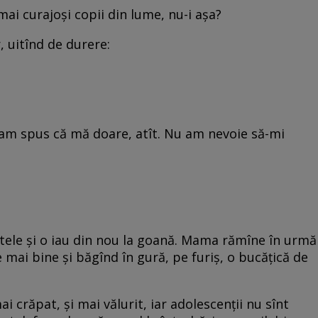
 mai curajoși copii din lume, nu-i așa?
, uitînd de durere:
Ți-am spus că mă doare, atît. Nu am nevoie să-mi
netele și o iau din nou la goană. Mama rămîne în urmă
e mai bine și băgînd în gură, pe furiș, o bucățică de
i crăpat, și mai vălurit, iar adolescenții nu sînt