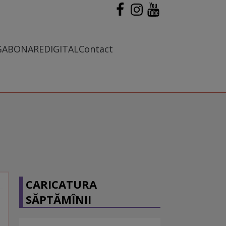
G
ABONARE
DIGITAL
Contact
CARICATURA
SĂPTĂMÎNII