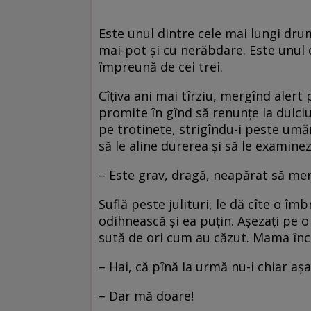
Este unul dintre cele mai lungi drumu
mai-pot și cu nerăbdare. Este unul
împreună de cei trei.
Cîțiva ani mai tîrziu, mergînd alert 
promite în gînd să renunțe la dulciur
pe trotinete, strigîndu-i peste umăr
să le aline durerea și să le examine
– Este grav, dragă, neapărat să mer
Suflă peste julituri, le dă cîte o î
odihnească și ea puțin. Așezați pe o
sută de ori cum au căzut. Mama înc
– Hai, că pînă la urmă nu-i chiar aș
– Dar mă doare!