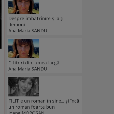
Despre îmbătrînire și alți
demoni
Ana Maria SANDU
Cititori din lumea largă
Ana Maria SANDU
FILIT e un roman în sine... și încă
un roman foarte bun
Ioana MOROȘAN