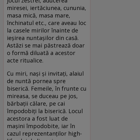
jocul zestrei, aducerea
miresei, iertăciunea, cununia,
masa mică, masa mare,
închinatul etc., care aveau loc
la casele mirilor înainte de
ieșirea nuntașilor din casă.
Astăzi se mai păstrează doar
o formă diluată a acestor
acte ritualice.
Cu miri, naşi şi invitaţi, alaiul
de nuntă pornea spre
biserică. Femeile, în frunte cu
mireasa, se duceau pe jos,
bărbaţii călare, pe cai
împodobiţi la biserică. Locul
acestora a fost luat de
maşini împodobite, iar în
cazul reprezentanţilor high-