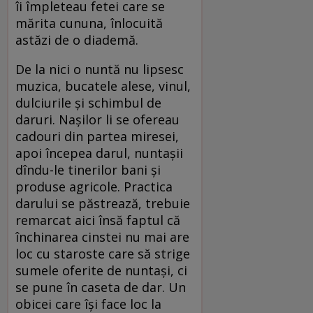
îi împleteau fetei care se
mărita cununa, înlocuită
astăzi de o diademă.
De la nici o nuntă nu lipsesc
muzica, bucatele alese, vinul,
dulciurile şi schimbul de
daruri. Naşilor li se ofereau
cadouri din partea miresei,
apoi începea darul, nuntaşii
dîndu-le tinerilor bani şi
produse agricole. Practica
darului se păstrează, trebuie
remarcat aici însă faptul că
închinarea cinstei nu mai are
loc cu staroste care să strige
sumele oferite de nuntaşi, ci
se pune în caseta de dar. Un
obicei care îşi face loc la