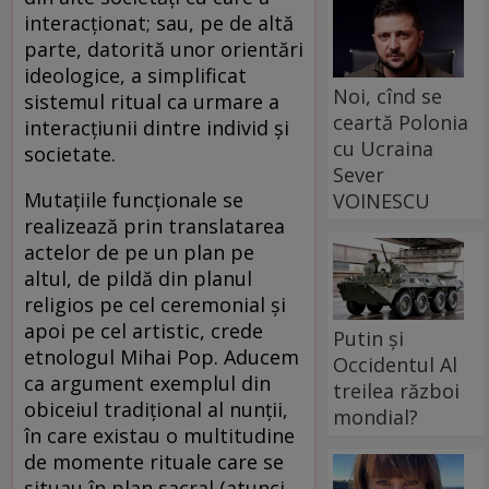
interacţionat; sau, pe de altă
parte, datorită unor orientări
ideologice, a simplificat
Noi, cînd se
sistemul ritual ca urmare a
ceartă Polonia
interacţiunii dintre individ şi
cu Ucraina
societate.
Sever
Mutaţiile funcţionale se
VOINESCU
realizează prin translatarea
actelor de pe un plan pe
altul, de pildă din planul
religios pe cel ceremonial şi
apoi pe cel artistic, crede
Putin și
etnologul Mihai Pop. Aducem
Occidentul Al
ca argument exemplul din
treilea război
obiceiul tradiţional al nunţii,
mondial?
în care existau o multitudine
de momente rituale care se
situau în plan sacral (atunci