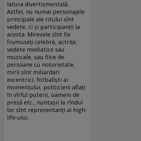
latura divertismentală.
Astfel, nu numai personajele
principale ale ritului sînt
vedete, ci şi participanţii la
acesta. Miresele sînt fie
frumuseţi celebre, actriţe,
vedete mediatice sau
muzicale, sau fiice de
persoane cu notorietate,
mirii sînt miliardari
excentrici, fotbalişti ai
momentului, politicieni aflaţi
în vîrful puterii, oameni de
presă etc., nuntaşii la rîndul
lor sînt reprezentanţi ai high-
life-ului.