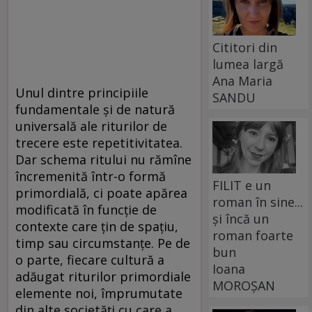
Cititori din
lumea largă
Ana Maria
Unul dintre principiile
SANDU
fundamentale şi de natură
universală ale riturilor de
trecere este repetitivitatea.
Dar schema ritului nu rămîne
încremenită într-o formă
FILIT e un
primordială, ci poate apărea
roman în sine...
modificată în funcţie de
și încă un
contexte care ţin de spaţiu,
roman foarte
timp sau circumstanţe. Pe de
bun
o parte, fiecare cultură a
Ioana
adăugat riturilor primordiale
MOROȘAN
elemente noi, împrumutate
din alte societăţi cu care a