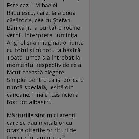
Este cazul Mihaelei
Rădulescu, care, la a doua
căsătorie, cea cu Ştefan
Bănică jr., a purtat o rochie
vernil. Interpreta Luminiţa
Anghel şi-a imaginat o nuntă
cu totul şi cu totul albastră.
Toată lumea s-a întrebat la
momentul respectiv de ce a
făcut această alegere.
Simplu: pentru că îşi dorea o
nuntă specială, ieşită din
canoane. Finalul căsniciei a
fost tot albastru.
Mărturiile sînt mici atenţii
care se dau invitaţilor cu
ocazia diferitelor rituri de
trecere în „amintirea“