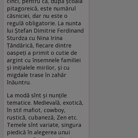
cinci, pentru că, după şcoala
pitagoreică, este numărul
căsniciei, dar nu este o
regulă obligatorie. La nunta
lui Ştefan Dimitrie Ferdinand
Sturdza cu Nina Irina
Ţăndărică, fiecare dintre
oaspeţi a primit o cutie de
argint cu însemnele familiei
şi iniţialele mirilor, şi cu
migdale trase în zahăr
înăuntru.
La modă sînt şi nunţile
tematice. Medievală, exotică,
în stil mafiot, cowboy,
rustică, cubaneză, Zen etc.
Temele sînt variate, singura
piedică în alegerea unui