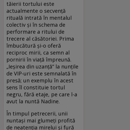
tăierii tortului este
actualmente o secvenţă
rituală intrată în mentalul
colectiv şi în schema de
performare a ritului de
trecere al căsătoriei. Prima
îmbucătură şi-o oferă
reciproc mirii, ca semn al
pornirii în viaţă împreună.
„Ieşirea din uzanţă“ la nunțile
de VIP-uri este semnalată în
presă; un exemplu în acest
sens îl constituie tortul
negru, fără etaje, pe care l-a
avut la nuntă Nadine.
În timpul petrecerii, unii
nuntaşi mai glumeţi profită
de neatenţia mirelui şi fură