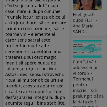
cînd se juca bradul în faţa
casei mirelui după cununie,
Feel good -
în unele locuri exista obiceiul
după FILIT -
ca în jurul horei să se presare
Ana Maria
firimituri de cozonac şi să se
SANDU
toarne vin – elemente al
căror sens sacral este
prezent în multe alte
ceremonii –, conotaţia fiind
trasarea unui cerc magic
Cum își văd
menit să apere nunta de
adolescenții
influenţa forţelor nocive).
viitorul? -
Astăzi, deşi sensul străvechi,
Termenul
ritual al multor obiceiuri s-a
pentru
pierdut, acestea apar totuşi
înscrieri s-a
ca acte care nu pot lipsi din
prelungit până
desfăşurarea integrală, după
la data de 11
anumite reguli bine stabilite,