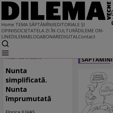
Home
TEMA SĂPTĂMÎNII
EDITORIALE ȘI
OPINII
SOCIETATE
LA ZI ÎN CULTURĂ
DILEME ON-
LINE
DILEMABLOG
ABONARE
DIGITAL
Contact
Home
CARICATU
Tema săptămînii
Rituri de trecere
SĂPTĂMÎNI
Nunta
simplificată.
Nunta
împrumutată
Florica IUHAS