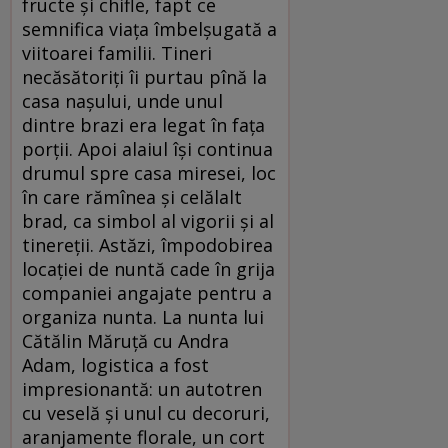
fructe şi chifle, fapt ce
semnifica viaţa îmbelşugată a
viitoarei familii. Tineri
necăsătoriţi îi purtau pînă la
casa naşului, unde unul
dintre brazi era legat în faţa
porţii. Apoi alaiul îşi continua
drumul spre casa miresei, loc
în care rămînea şi celălalt
brad, ca simbol al vigorii şi al
tinereţii. Astăzi, împodobirea
locaţiei de nuntă cade în grija
companiei angajate pentru a
organiza nunta. La nunta lui
Cătălin Măruţă cu Andra
Adam, logistica a fost
impresionantă: un autotren
cu veselă şi unul cu decoruri,
aranjamente florale, un cort