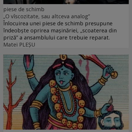
piese de schimb
„O vîscozitate, sau altceva analog”
Înlocuirea unei piese de schimb presupune
îndeobște oprirea mașinăriei, „scoaterea din
priză” a ansamblului care trebuie reparat.
Matei PLEŞU