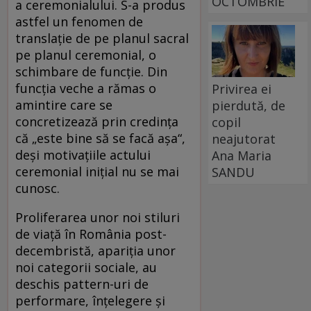
OCTOMBRIE
a ceremonialului. S-a produs
astfel un fenomen de
translaţie de pe planul sacral
pe planul ceremonial, o
schimbare de funcţie. Din
funcţia veche a rămas o
Privirea ei
amintire care se
pierdută, de
concretizează prin credinţa
copil
că „este bine să se facă aşa“,
neajutorat
deși motivațiile actului
Ana Maria
ceremonial inițial nu se mai
SANDU
cunosc.
Proliferarea unor noi stiluri
de viaţă în România post-
decembristă, apariţia unor
noi categorii sociale, au
deschis pattern-uri de
performare, înţelegere şi