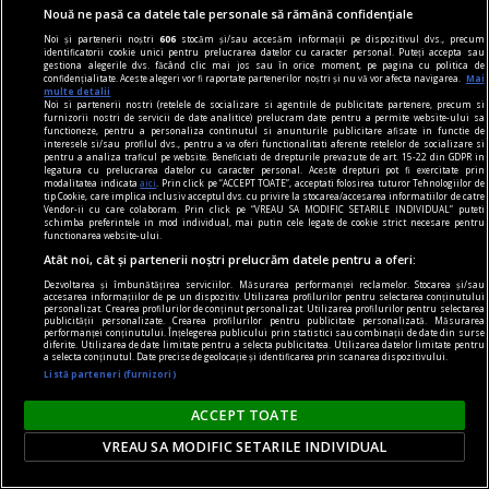
Nouă ne pasă ca datele tale personale să rămână confidențiale
Noi și partenerii noștri
606
stocăm și/sau accesăm informații pe dispozitivul dvs., precum
identificatorii cookie unici pentru prelucrarea datelor cu caracter personal. Puteți accepta sau
gestiona alegerile dvs. făcând clic mai jos sau în orice moment, pe pagina cu politica de
confidențialitate. Aceste alegeri vor fi raportate partenerilor noștri și nu vă vor afecta navigarea.
Mai
multe detalii
Noi si partenerii nostri (retelele de socializare si agentiile de publicitate partenere, precum si
furnizorii nostri de servicii de date analitice) prelucram date pentru a permite website-ului sa
functioneze, pentru a personaliza continutul si anunturile publicitare afisate in functie de
interesele si/sau profilul dvs., pentru a va oferi functionalitati aferente retelelor de socializare si
pentru a analiza traficul pe website. Beneficiati de drepturile prevazute de art. 15-22 din GDPR in
legatura cu prelucrarea datelor cu caracter personal. Aceste drepturi pot fi exercitate prin
modalitatea indicata
aici
. Prin click pe “ACCEPT TOATE”, acceptati folosirea tuturor Tehnologiilor de
tip Cookie, care implica inclusiv acceptul dvs. cu privire la stocarea/accesarea informatiilor de catre
Vendor-ii cu care colaboram. Prin click pe “VREAU SA MODIFIC SETARILE INDIVIDUAL” puteti
schimba preferintele in mod individual, mai putin cele legate de cookie strict necesare pentru
functionarea website-ului.
piese de schimb
Atât noi, cât și partenerii noștri prelucrăm datele pentru a oferi:
(Sub)ansambluri cognitive
Dezvoltarea și îmbunătățirea serviciilor. Măsurarea performanței reclamelor. Stocarea și/sau
accesarea informațiilor de pe un dispozitiv. Utilizarea profilurilor pentru selectarea conținutului
Omul nu mai este, poate, măsura tuturor
personalizat. Crearea profilurilor de conținut personalizat. Utilizarea profilurilor pentru selectarea
publicității personalizate. Crearea profilurilor pentru publicitate personalizată. Măsurarea
lucrurilor.
performanței conținutului. Înțelegerea publicului prin statistici sau combinații de date din surse
diferite. Utilizarea de date limitate pentru a selecta publicitatea. Utilizarea datelor limitate pentru
a selecta conținutul. Date precise de geolocație și identificarea prin scanarea dispozitivului.
Listă parteneri (furnizori)
ACCEPT TOATE
VREAU SA MODIFIC SETARILE INDIVIDUAL