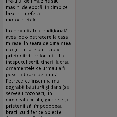
life-ului de limuzine sau
maşini de epocă, în timp ce
biker-ii preferă
motocicletele.
În comunitatea tradiţională
avea loc o petrecere la casa
miresei în seara de dinaintea
nunţii, la care participau
prietenii viitorilor miri. La
începutul serii, tinerii lucrau
ornamentele ce urmau a fi
puse în brazii de nuntă.
Petrecerea însemna mai
degrabă băutură şi dans (se
serveau cozonaci). În
dimineaţa nunţii, ginerele şi
prietenii săi împodobeau
brazii cu diferite obiecte,