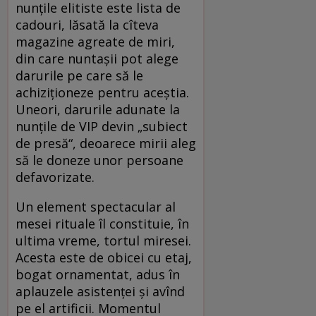
nunţile elitiste este lista de
cadouri, lăsată la cîteva
magazine agreate de miri,
din care nuntaşii pot alege
darurile pe care să le
achiziţioneze pentru aceştia.
Uneori, darurile adunate la
nunţile de VIP devin „subiect
de presă“, deoarece mirii aleg
să le doneze unor persoane
defavorizate.
Un element spectacular al
mesei rituale îl constituie, în
ultima vreme, tortul miresei.
Acesta este de obicei cu etaj,
bogat ornamentat, adus în
aplauzele asistenţei şi avînd
pe el artificii. Momentul