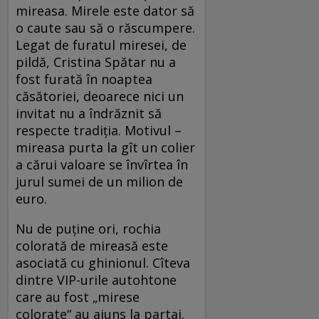
mireasa. Mirele este dator să
o caute sau să o răscumpere.
Legat de furatul miresei, de
pildă, Cristina Spătar nu a
fost furată în noaptea
căsătoriei, deoarece nici un
invitat nu a îndrăznit să
respecte tradiţia. Motivul –
mireasa purta la gît un colier
a cărui valoare se învîrtea în
jurul sumei de un milion de
euro.
Nu de puține ori, rochia
colorată de mireasă este
asociată cu ghinionul. Cîteva
dintre VIP-urile autohtone
care au fost „mirese
colorate“ au ajuns la partaj.