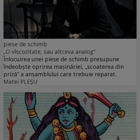
piese de schimb
„O vîscozitate, sau altceva analog”
Înlocuirea unei piese de schimb presupune
îndeobște oprirea mașinăriei, „scoaterea din
priză” a ansamblului care trebuie reparat.
Matei PLEŞU