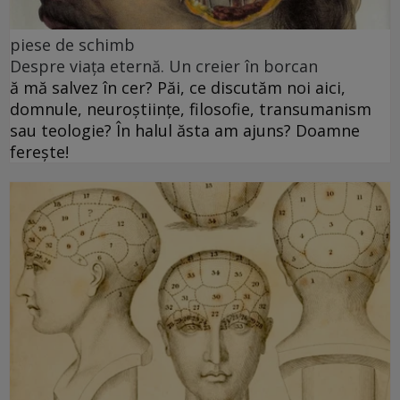
piese de schimb
Despre viața eternă. Un creier în borcan
ă mă salvez în cer? Păi, ce discutăm noi aici,
domnule, neuroștiințe, filosofie, transumanism
sau teologie? În halul ăsta am ajuns? Doamne
ferește!