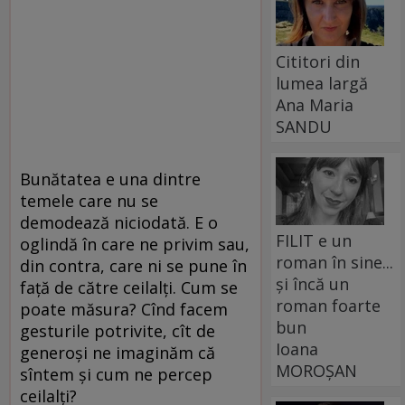
Cititori din
lumea largă
Ana Maria
SANDU
Bunătatea e una dintre
temele care nu se
demodează niciodată. E o
FILIT e un
oglindă în care ne privim sau,
roman în sine...
din contra, care ni se pune în
și încă un
față de către ceilalți. Cum se
roman foarte
poate măsura? Cînd facem
bun
gesturile potrivite, cît de
Ioana
generoși ne imaginăm că
MOROȘAN
sîntem și cum ne percep
ceilalți?