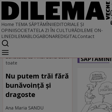
Home
TEMA SĂPTĂMÎNII
EDITORIALE ȘI
OPINII
SOCIETATE
LA ZI ÎN CULTURĂ
DILEME ON-
LINE
DILEMABLOG
ABONARE
DIGITAL
Contact
Home
CARICATU
Tema săptămînii
Bunătate, că-i mai bună decît
SĂPTĂMÎNI
toate
Nu putem trăi fără
bunăvoință și
dragoste
Ana Maria SANDU