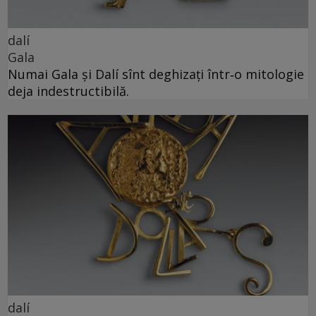
dalí
Gala
Numai Gala și Dalí sînt deghizați într‑o mitologie
deja indestructibilă.
dalí