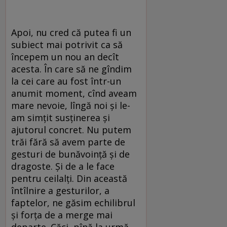
Apoi, nu cred că putea fi un
subiect mai potrivit ca să
începem un nou an decît
acesta. În care să ne gîndim
la cei care au fost într-un
anumit moment, cînd aveam
mare nevoie, lîngă noi și le-
am simțit susținerea și
ajutorul concret. Nu putem
trăi fără să avem parte de
gesturi de bunăvoință și de
dragoste. Și de a le face
pentru ceilalți. Din această
întîlnire a gesturilor, a
faptelor, ne găsim echilibrul
și forța de a merge mai
departe. Căci, pînă la urmă,