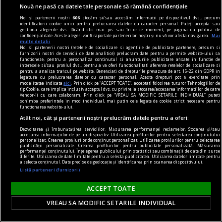
Nouă ne pasă ca datele tale personale să rămână confidențiale
Noi și partenerii noștri
606
stocăm și/sau accesăm informații pe dispozitivul dvs., precum
identificatorii cookie unici pentru prelucrarea datelor cu caracter personal. Puteți accepta sau
gestiona alegerile dvs. făcând clic mai jos sau în orice moment, pe pagina cu politica de
confidențialitate. Aceste alegeri vor fi raportate partenerilor noștri și nu vă vor afecta navigarea.
Mai
multe detalii
Noi si partenerii nostri (retelele de socializare si agentiile de publicitate partenere, precum si
furnizorii nostri de servicii de date analitice) prelucram date pentru a permite website-ului sa
functioneze, pentru a personaliza continutul si anunturile publicitare afisate in functie de
interesele si/sau profilul dvs., pentru a va oferi functionalitati aferente retelelor de socializare si
pentru a analiza traficul pe website. Beneficiati de drepturile prevazute de art. 15-22 din GDPR in
legatura cu prelucrarea datelor cu caracter personal. Aceste drepturi pot fi exercitate prin
modalitatea indicata
aici
. Prin click pe “ACCEPT TOATE”, acceptati folosirea tuturor Tehnologiilor de
tip Cookie, care implica inclusiv acceptul dvs. cu privire la stocarea/accesarea informatiilor de catre
Vendor-ii cu care colaboram. Prin click pe “VREAU SA MODIFIC SETARILE INDIVIDUAL” puteti
noile fanatisme
schimba preferintele in mod individual, mai putin cele legate de cookie strict necesare pentru
functionarea website-ului.
„Rezistența acerbă a tuturor partidelor de a se
Atât noi, cât și partenerii noștri prelucrăm datele pentru a oferi:
popula cu membri educați: cea mai nocivă formă
Dezvoltarea și îmbunătățirea serviciilor. Măsurarea performanței reclamelor. Stocarea și/sau
accesarea informațiilor de pe un dispozitiv. Utilizarea profilurilor pentru selectarea conținutului
de fanatism românesc” interviu cu jurnalistul
personalizat. Crearea profilurilor de conținut personalizat. Utilizarea profilurilor pentru selectarea
publicității personalizate. Crearea profilurilor pentru publicitate personalizată. Măsurarea
Cătălin PRISACARIU, cofondator Defapt.ro
performanței conținutului. Înțelegerea publicului prin statistici sau combinații de date din surse
diferite. Utilizarea de date limitate pentru a selecta publicitatea. Utilizarea datelor limitate pentru
Asta e o întrebare care are foarte multe
a selecta conținutul. Date precise de geolocație și identificarea prin scanarea dispozitivului.
Listă parteneri (furnizori)
variabile: locul, perioada, online, offline, vîrsta,
educația și tot așa.
ACCEPT TOATE
VREAU SA MODIFIC SETARILE INDIVIDUAL
Parteneri