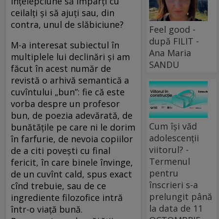
înțelepciune să împarți cu
ceilalți și să ajuți sau, din
contra, unul de slăbiciune?
Feel good -
după FILIT -
M-a interesat subiectul în
Ana Maria
multiplele lui declinări și am
SANDU
făcut în acest număr de
revistă o arhivă semantică a
cuvîntului „bun”: fie că este
vorba despre un profesor
bun, de poezia adevărată, de
Cum își văd
bunătățile pe care ni le dorim
adolescenții
în farfurie, de nevoia copiilor
viitorul? -
de a citi povești cu final
Termenul
fericit, în care binele învinge,
pentru
de un cuvînt cald, spus exact
înscrieri s-a
cînd trebuie, sau de ce
prelungit până
ingrediente filozofice intră
la data de 11
într-o viață bună.