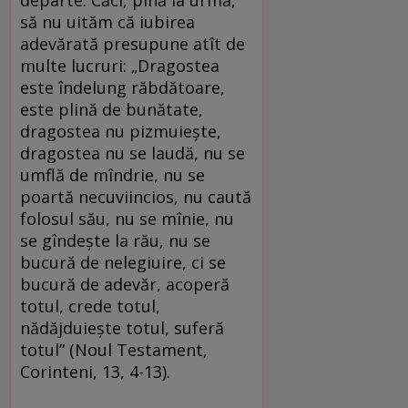
să nu uităm că iubirea
adevărată presupune atît de
multe lucruri: „Dragostea
este îndelung răbdătoare,
este plină de bunătate,
dragostea nu pizmuieşte,
dragostea nu se laudă, nu se
umflă de mîndrie, nu se
poartă necuviincios, nu caută
folosul său, nu se mînie, nu
se gîndeşte la rău, nu se
bucură de nelegiuire, ci se
bucură de adevăr, acoperă
totul, crede totul,
nădăjduieşte totul, suferă
totul” (Noul Testament,
Corinteni, 13, 4-13).