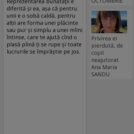
OCTOMBRIE
Reprezentarea bunătății e
diferită și ea, așa că pentru
unii e o sobă caldă, pentru
alții are forma unei plăcinte
sau pur și simplu a unei mîini
întinse, care te ajută cînd o
Privirea ei
plasă plină ți se rupe și toate
pierdută, de
lucrurile se împrăștie pe jos.
copil
neajutorat
Ana Maria
SANDU