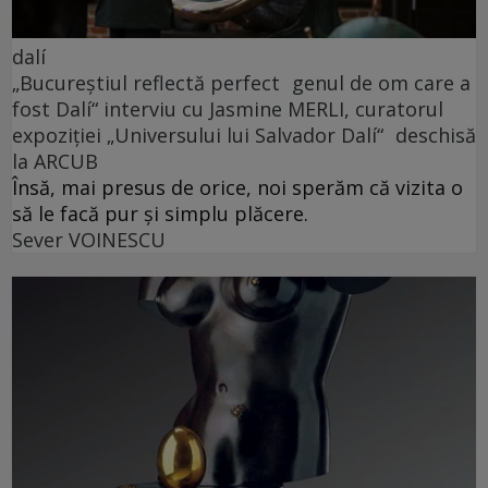
dalí
„Bucureștiul reflectă perfect genul de om care a
fost Dalí“ interviu cu Jasmine MERLI, curatorul
expoziției „Universului lui Salvador Dalí“ deschisă
la ARCUB
Însă, mai presus de orice, noi sperăm că vizita o
să le facă pur și simplu plăcere.
Sever VOINESCU