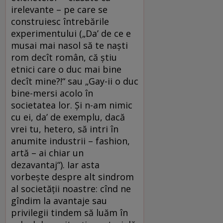
irelevante – pe care se
construiesc întrebările
experimentului („Da’ de ce e
musai mai nasol să te naști
rom decît român, că știu
etnici care o duc mai bine
decît mine?!“ sau „Gay-ii o duc
bine-mersi acolo în
societatea lor. Și n-am nimic
cu ei, da’ de exemplu, dacă
vrei tu, hetero, să intri în
anumite industrii – fashion,
artă – ai chiar un
dezavantaj“). Iar asta
vorbește despre alt sindrom
al societății noastre: cînd ne
gîndim la avantaje sau
privilegii tindem să luăm în