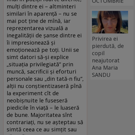
OCTOMBRIE
mulți dintre ei – altminteri
similari în aparență – nu se
mai pot ține de mînă, iar
reprezentarea vizuală a
inegalității de șanse dintre ei
Privirea ei
îi impresionează și
pierdută, de
emoționează pe toți. Unii se
copil
simt datori să-și explice
neajutorat
„situația privilegiată“ prin
Ana Maria
muncă, sacrificii și eforturi
SANDU
personale sau „din tată-n fiu“,
alții nu conștientizaseră pînă
la experiment cît de
neobișnuite le fuseseră
piedicile în viață – le luaseră
de bune. Majoritatea sînt
contrariați, nu se așteptau să
simtă ceea ce au simțit sau