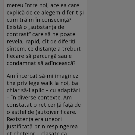
mereu între noi, acelea care
explică de ce alegem diferit și
cum trăim în consecință?
Există o „substanța de
contrast“ care să ne poate
revela, rapid, cît de diferiți
sîntem, ce distanțe a trebuit
fiecare să parcurgă sau e
condamnat să adîncească?
Am încercat să-mi imaginez
the privilege walk la noi, ba
chiar să-l aplic – cu adaptări
– în diverse contexte. Am
constatat o reticență față de
o astfel de (auto)verificare.
Rezistența era uneori
justificată prin respingerea
etichetelor – clasate ca