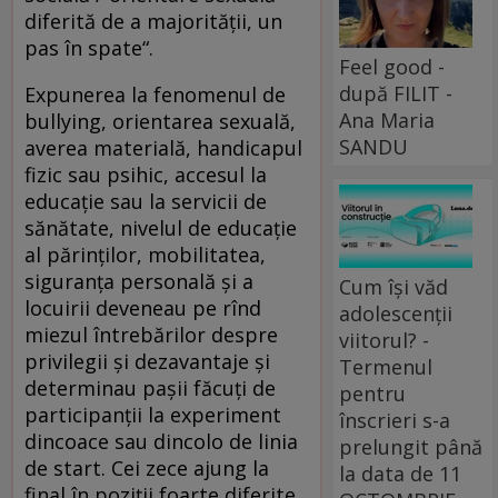
diferită de a majorității, un
pas în spate“.
Feel good -
după FILIT -
Expunerea la fenomenul de
Ana Maria
bullying, orientarea sexuală,
SANDU
averea materială, handicapul
fizic sau psihic, accesul la
educație sau la servicii de
sănătate, nivelul de educație
al părinților, mobilitatea,
siguranța personală și a
Cum își văd
locuirii deveneau pe rînd
adolescenții
miezul întrebărilor despre
viitorul? -
privilegii și dezavantaje și
Termenul
determinau pașii făcuți de
pentru
participanții la experiment
înscrieri s-a
dincoace sau dincolo de linia
prelungit până
de start. Cei zece ajung la
la data de 11
final în poziții foarte diferite,