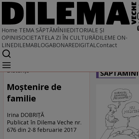
Home
TEMA SĂPTĂMÎNII
EDITORIALE ȘI
OPINII
SOCIETATE
LA ZI ÎN CULTURĂ
DILEME ON-
LINE
DILEMABLOG
ABONARE
DIGITAL
Contact
Home
CARICATU
Tema săptămînii
Distanţe
SĂPTĂMÎNI
Moştenire de
familie
Irina DOBRIŢĂ
Publicat în Dilema Veche nr.
676 din 2-8 februarie 2017