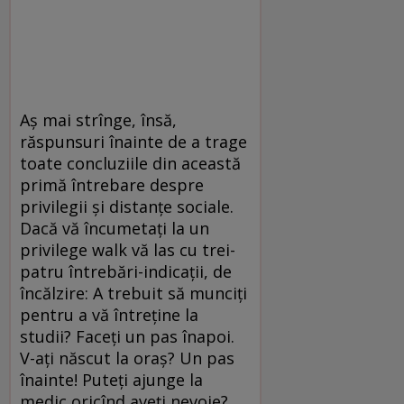
Aș mai strînge, însă,
răspunsuri înainte de a trage
toate concluziile din această
primă întrebare despre
privilegii și distanțe sociale.
Dacă vă încumetați la un
privilege ­walk vă las cu trei-
patru întrebări-indicații, de
încălzire: A trebuit să munciți
pentru a vă întreține la
studii? Faceți un pas înapoi.
V-ați născut la oraș? Un pas
înainte! Puteți ajunge la
medic oricînd aveți nevoie?