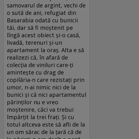
samovarul de argint, vechi de
o sută de ani, refugiat din
Basarabia odată cu bunicii
tăi, dar să fi moștenit pe
lîngă acest obiect și-o casă,
livadă, terenuri și-un
apartament la oraș. Alta e să
rea­lizezi că, în afară de
colecția de viniluri care-ți
amintește cu drag de
copilăria-n care rezistați prin
umor, n-ai nimic nici de la
bunici și că nici apartamentul
părinților nu e vreo
moștenire, căci va trebui
împărțit la trei frați. Și cu
totul altceva este să afli de la
un om sărac de la țară că de