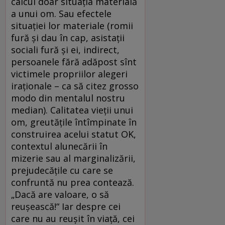
calcul doar situația materială
a unui om. Sau efectele
situației lor materiale (romii
fură și dau în cap, asistații
sociali fură și ei, indirect,
persoanele fără adăpost sînt
victimele propriilor alegeri
iraționale – ca să citez grosso
modo din mentalul nostru
median). Calitatea vieții unui
om, greutățile întîmpinate în
construirea acelui statut OK,
contextul alunecării în
mizerie sau al marginalizării,
prejudecățile cu care se
confruntă nu prea contează.
„Dacă are valoare, o să
reușească!“ Iar despre cei
care nu au reușit în viață, cei