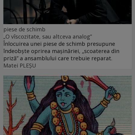
piese de schimb
„O vîscozitate, sau altceva analog”
Înlocuirea unei piese de schimb presupune
îndeobște oprirea mașinăriei, „scoaterea din
priză” a ansamblului care trebuie reparat.
Matei PLEŞU