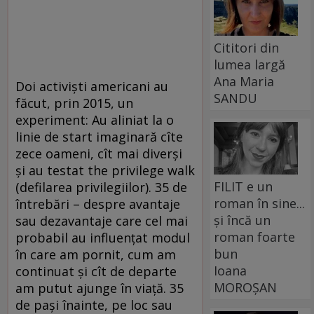
Cititori din
lumea largă
Ana Maria
Doi activiști americani au
SANDU
făcut, prin 2015, un
experiment: Au aliniat la o
linie de start imaginară cîte
zece oameni, cît mai diverși
și au testat the privilege walk
FILIT e un
(defilarea privilegiilor). 35 de
roman în sine...
întrebări – despre avantaje
și încă un
sau dezavantaje care cel mai
roman foarte
probabil au influențat modul
bun
în care am pornit, cum am
Ioana
continuat și cît de departe
MOROȘAN
am putut ajunge în viață. 35
de pași înainte, pe loc sau