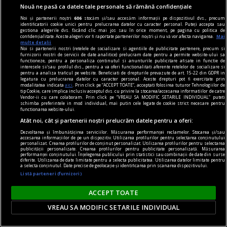
Nouă ne pasă ca datele tale personale să rămână confidențiale
Noi și partenerii noștri
606
stocăm și/sau accesăm informații pe dispozitivul dvs., precum
centenar - eugen barbu
identificatorii cookie unici pentru prelucrarea datelor cu caracter personal. Puteți accepta sau
gestiona alegerile dvs. făcând clic mai jos sau în orice moment, pe pagina cu politica de
Cele trei „Grații” ale „Împăratului Mahalalei”
confidențialitate. Aceste alegeri vor fi raportate partenerilor noștri și nu vă vor afecta navigarea.
Mai
multe detalii
Se pune, astfel, întrebarea ce ratează și unde
Noi si partenerii nostri (retelele de socializare si agentiile de publicitate partenere, precum si
furnizorii nostri de servicii de date analitice) prelucram date pentru a permite website-ului sa
ratează acest scriitor: fie în proasta dozare a
functioneze, pentru a personaliza continutul si anunturile publicitare afisate in functie de
interesele si/sau profilul dvs., pentru a va oferi functionalitati aferente retelelor de socializare si
elementului senzațional, fie în inabila folosire a
pentru a analiza traficul pe website. Beneficiati de drepturile prevazute de art. 15-22 din GDPR in
legatura cu prelucrarea datelor cu caracter personal. Aceste drepturi pot fi exercitate prin
șablonului ideologic.
modalitatea indicata
aici
. Prin click pe “ACCEPT TOATE”, acceptati folosirea tuturor Tehnologiilor de
tip Cookie, care implica inclusiv acceptul dvs. cu privire la stocarea/accesarea informatiilor de catre
Vendor-ii cu care colaboram. Prin click pe “VREAU SA MODIFIC SETARILE INDIVIDUAL” puteti
schimba preferintele in mod individual, mai putin cele legate de cookie strict necesare pentru
functionarea website-ului.
Atât noi, cât și partenerii noștri prelucrăm datele pentru a oferi:
Dezvoltarea și îmbunătățirea serviciilor. Măsurarea performanței reclamelor. Stocarea și/sau
accesarea informațiilor de pe un dispozitiv. Utilizarea profilurilor pentru selectarea conținutului
personalizat. Crearea profilurilor de conținut personalizat. Utilizarea profilurilor pentru selectarea
publicității personalizate. Crearea profilurilor pentru publicitate personalizată. Măsurarea
performanței conținutului. Înțelegerea publicului prin statistici sau combinații de date din surse
diferite. Utilizarea de date limitate pentru a selecta publicitatea. Utilizarea datelor limitate pentru
a selecta conținutul. Date precise de geolocație și identificarea prin scanarea dispozitivului.
Listă parteneri (furnizori)
ACCEPT TOATE
VREAU SA MODIFIC SETARILE INDIVIDUAL