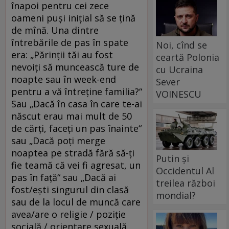
înapoi pentru cei zece
oameni puși inițial să se țină
de mînă. Una dintre
întrebările de pas în spate
Noi, cînd se
era: „Părinții tăi au fost
ceartă Polonia
nevoiți să muncească ture de
cu Ucraina
noapte sau în week-end
Sever
pentru a vă întreține familia?“
VOINESCU
Sau „Dacă în casa în care te-ai
născut erau mai mult de 50
de cărți, faceți un pas înainte“
sau „Dacă poți merge
noaptea pe stradă fără să-ți
Putin și
fie teamă că vei fi agresat, un
Occidentul Al
pas în față“ sau „Dacă ai
treilea război
fost/ești singurul din clasă
mondial?
sau de la locul de muncă care
avea/are o religie / poziție
socială / orientare sexuală