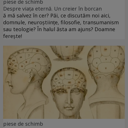
piese de schimb
Despre viața eternă. Un creier în borcan
ă mă salvez în cer? Păi, ce discutăm noi aici,
domnule, neuroștiințe, filosofie, transumanism
sau teologie? În halul ăsta am ajuns? Doamne
ferește!
piese de schimb