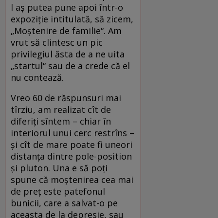
l aș putea pune apoi într-o
expoziție intitulată, să zicem,
„Moștenire de familie“. Am
vrut să clintesc un pic
privilegiul ăsta de a ne uita
„startul“ sau de a crede că el
nu contează.
Vreo 60 de răspunsuri mai
tîrziu, am realizat cît de
diferiți sîntem – chiar în
interiorul unui cerc restrîns –
și cît de mare poate fi uneori
distanța dintre pole-position
și pluton. Una e să poți
spune că moștenirea cea mai
de preț este patefonul
bunicii, care a salvat-o pe
aceasta de la depresie, sau