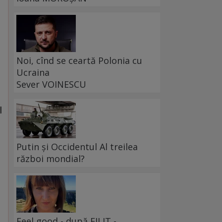
Noi, cînd se ceartă Polonia cu
Ucraina
Sever VOINESCU
l
a
Putin și Occidentul Al treilea
război mondial?
Feel good - după FILIT -