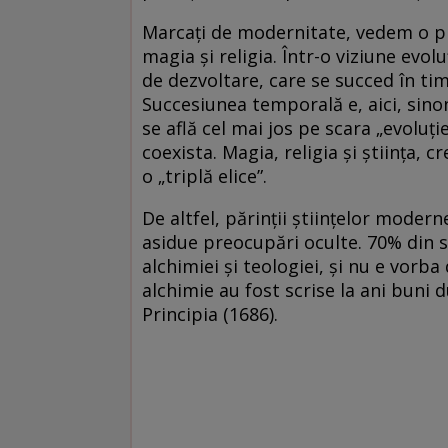
Marcați de modernitate, vedem o pr
magia și religia. Într-o viziune evolu
de dezvoltare, care se succed în tim
Succesiunea temporală e, aici, sino
se află cel mai jos pe scara „evoluție
coexista. Magia, religia și știința,
o „triplă elice”.
De altfel, părinții științelor moderne
asidue preocupări oculte. 70% din s
alchimiei și teologiei, și nu e vorba 
alchimie au fost scrise la ani buni 
Principia (1686).