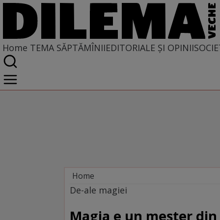
Home
TEMA SĂPTĂMÎNII
EDITORIALE ȘI OPINII
SOCIE
Home
Tema săptămînii
De-ale magiei
Magia e un meșter din