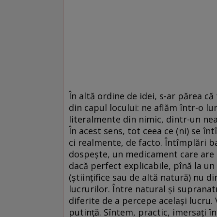
În altă ordine de idei, s-ar părea că
din capul locului: ne aflăm într-o lu
literalmente din nimic, dintr-un ne
În acest sens, tot ceea ce (ni) se î
ci realmente, de facto. Întîmplări 
dospește, un medicament care are ef
dacă perfect explicabile, pînă la un 
(științifice sau de altă natură) nu 
lucrurilor. Între natural și supran
diferite de a percepe același lucru. 
putință. Sîntem, practic, imersați î