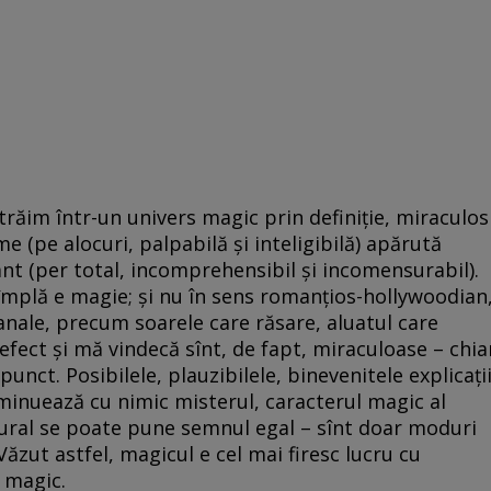
 trăim într-un univers magic prin definiție, miraculos
me (pe alocuri, palpabilă și inteligibilă) apărută
ant (per total, incomprehensibil și incomensurabil).
ntîmplă e magie; și nu în sens romanțios-hollywoodian
banale, precum soarele care răsare, aluatul care
ect și mă vindecă sînt, de fapt, miraculoase – chia
punct. Posibilele, plauzibilele, binevenitele explicați
diminuează cu nimic misterul, caracterul magic al
atural se poate pune semnul egal – sînt doar moduri
Văzut astfel, magicul e cel mai firesc lucru cu
n magic.