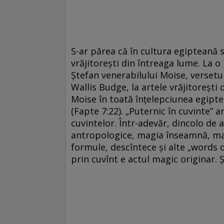
S-ar părea că în cultura egipteană se
vrăjitorești din întreaga lume. La o
Ștefan venerabilului Moise, versetul
Wallis Budge, la artele vrăjitorești 
Moise în toată înțelepciunea egipteni
(Fapte 7:22). „Puternic în cuvinte” ar
cuvintelor. Într-adevăr, dincolo de alt
antropologice, magia înseamnă, mai
formule, descîntece și alte „words o
prin cuvînt e actul magic originar. Ș