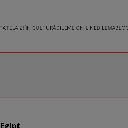
TATE
LA ZI ÎN CULTURĂ
DILEME ON-LINE
DILEMABLO
 Egipt