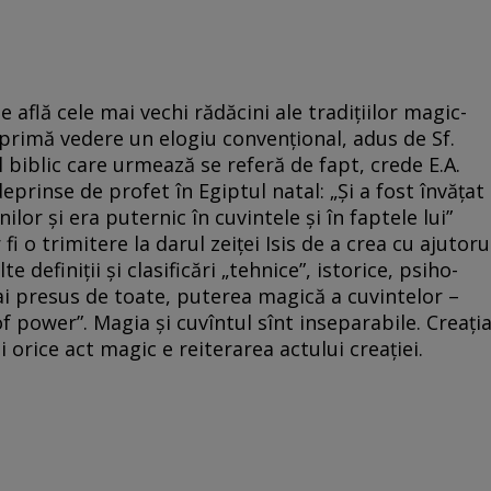
 află cele mai vechi rădăcini ale tradițiilor magic-
 primă vedere un elogiu convențional, adus de Sf.
 biblic care urmează se referă de fapt, crede E.A.
deprinse de profet în Egiptul natal: „Și a fost învățat
lor și era puternic în cuvintele și în faptele lui”
 fi o trimitere la darul zeiței Isis de a crea cu ajutoru
e definiții și clasificări „tehnice”, istorice, psiho-
 presus de toate, puterea magică a cuvintelor –
f power”. Magia și cuvîntul sînt inseparabile. Creați
i orice act magic e reiterarea actului creației.