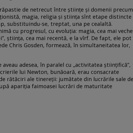
ăpastie de netrecut între științe și domenii precum
ționistă, magia, religia și știința sînt etape distincte
p, substituindu-se, treptat, una pe cealaltă.
nimă cu progresul, cu evoluția: magia, cea mai veche
i”, știința, cea mai recentă, e la vîrf. De fapt, ele pot
 crede Chris Gosden, formează, în simultaneitatea lor,
 aveau adesea, în paralel cu „activitatea științifică”,
crierile lui Newton, bunăoară, erau consacrate
de rătăciri ale tinereții: jumătate din lucrările sale d
după apariția faimoasei lucrări de maturitate