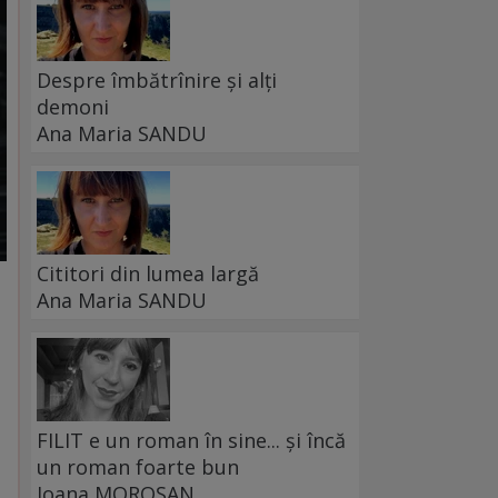
Despre îmbătrînire și alți
demoni
Ana Maria SANDU
Cititori din lumea largă
Ana Maria SANDU
FILIT e un roman în sine... și încă
un roman foarte bun
Ioana MOROȘAN