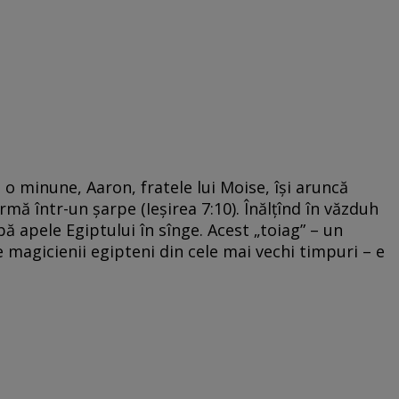
o minune, Aaron, fratele lui Moise, își aruncă
rmă într-un șarpe (Ieșirea 7:10). Înălțînd în văzduh
bă apele Egiptului în sînge. Acest „toiag” – un
 magicienii egipteni din cele mai vechi timpuri – e