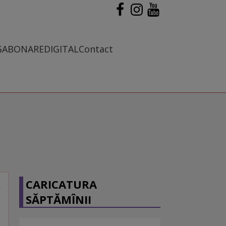
G
ABONARE
DIGITAL
Contact
CARICATURA
SĂPTĂMÎNII