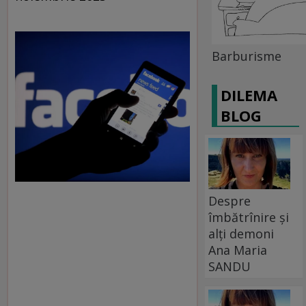
Barburisme
DILEMA
BLOG
Despre
îmbătrînire și
alți demoni
Ana Maria
SANDU