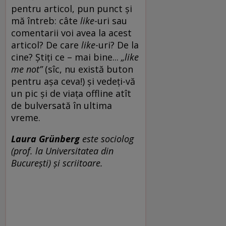
pentru articol, pun punct și
mă întreb: câte
like
-uri sau
comentarii voi avea la acest
articol? De care
like
-uri? De la
cine? Știți ce – mai bine...
„like
me not”
(sîc, nu există buton
pentru așa ceva!) și vedeți-vă
un pic și de viața offline atît
de bulversată în ultima
vreme.
Laura Grünberg
este sociolog
(prof. la Universitatea din
București) și scriitoare.