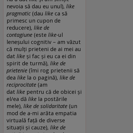
nevoia să dau eu unul),
like
pragmatic
(dau
like
ca să
primesc un cupon de
reducere),
like de
contagiune
(este
like
-ul
leneșului cognitiv – am văzut
că mulți prieteni de ai mei au
dat
like
și fac și eu ca ei din
spirit de turmă),
like de
prietenie
(îmi rog prietenii să
dea
like
la o pagină),
like de
reciprocitate
(am
dat
like
pentru că de obicei și
el/ea dă
like
la postările
mele),
like de solidaritate
(un
mod de a-mi arăta empatia
virtuală față de diverse
situații și cauze),
like de