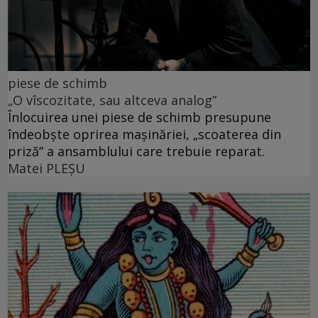
piese de schimb
„O vîscozitate, sau altceva analog”
Înlocuirea unei piese de schimb presupune
îndeobște oprirea mașinăriei, „scoaterea din
priză” a ansamblului care trebuie reparat.
Matei PLEŞU