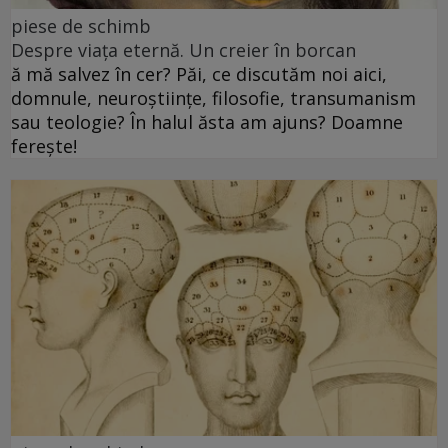
piese de schimb
Despre viața eternă. Un creier în borcan
ă mă salvez în cer? Păi, ce discutăm noi aici,
domnule, neuroștiințe, filosofie, transumanism
sau teologie? În halul ăsta am ajuns? Doamne
ferește!