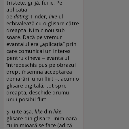
tristețe, grijă, furie. Pe
aplicația
de
dating
Tinder,
like
-ul
echivalează cu o glisare către
dreapta. Nimic nou sub
soare. Dacă pe vremuri
evantaiul era „aplicația” prin
care comunicai un interes
pentru cineva – evantaiul
întredeschis pus pe obrazul
drept însemna acceptarea
demarării unui flirt –, acum o
glisare digitală, tot spre
dreapta, deschide drumul
unui posibil flirt.
Și uite așa,
like
din
like
,
glisare din glisare, inimioară
cu inimioară se face (adică