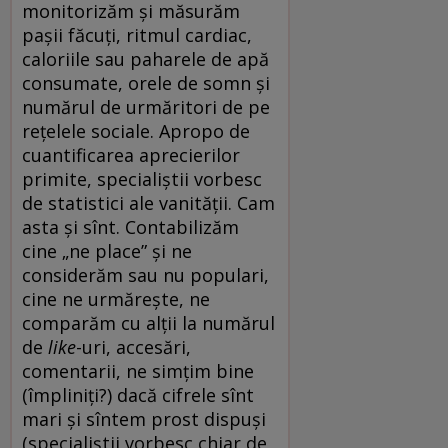
monitorizăm și măsurăm
pașii făcuți, ritmul cardiac,
caloriile sau paharele de apă
consumate, orele de somn și
numărul de urmăritori de pe
rețelele sociale. Apropo de
cuantificarea aprecierilor
primite, specialiștii vorbesc
de statistici ale vanității. Cam
asta și sînt. Contabilizăm
cine „ne place” și ne
considerăm sau nu populari,
cine ne urmărește, ne
comparăm cu alții la numărul
de
like
-uri, accesări,
comentarii, ne simțim bine
(împliniți?) dacă cifrele sînt
mari și sîntem prost dispuși
(specialiștii vorbesc chiar de