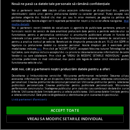
Nouă ne pasă ca datele tale personale să rămână confidențiale
Noi și partenerii noștri
606
stocăm și/sau accesăm informații pe dispozitivul dvs., precum
identificatorii cookie unici pentru prelucrarea datelor cu caracter personal. Puteți accepta sau
gestiona alegerile dvs. făcând clic mai jos sau în orice moment, pe pagina cu politica de
confidențialitate. Aceste alegeri vor fi raportate partenerilor noștri și nu vă vor afecta navigarea.
Mai
multe detalii
Noi si partenerii nostri (retelele de socializare si agentiile de publicitate partenere, precum si
furnizorii nostri de servicii de date analitice) prelucram date pentru a permite website-ului sa
functioneze, pentru a personaliza continutul si anunturile publicitare afisate in functie de
interesele si/sau profilul dvs., pentru a va oferi functionalitati aferente retelelor de socializare si
centenar - eugen barbu
pentru a analiza traficul pe website. Beneficiati de drepturile prevazute de art. 15-22 din GDPR in
legatura cu prelucrarea datelor cu caracter personal. Aceste drepturi pot fi exercitate prin
Montaje despre un mare prozator
modalitatea indicata
aici
. Prin click pe “ACCEPT TOATE”, acceptati folosirea tuturor Tehnologiilor de
tip Cookie, care implica inclusiv acceptul dvs. cu privire la stocarea/accesarea informatiilor de catre
Din dorința de a da autenticitate însemnării,
Vendor-ii cu care colaboram. Prin click pe “VREAU SA MODIFIC SETARILE INDIVIDUAL” puteti
schimba preferintele in mod individual, mai putin cele legate de cookie strict necesare pentru
autorul s-a slujit și de propria biografie. Cititorul
functionarea website-ului.
va fi înțeles astfel semnificația primului montaj.
Atât noi, cât și partenerii noștri prelucrăm datele pentru a oferi:
Dezvoltarea și îmbunătățirea serviciilor. Măsurarea performanței reclamelor. Stocarea și/sau
accesarea informațiilor de pe un dispozitiv. Utilizarea profilurilor pentru selectarea conținutului
personalizat. Crearea profilurilor de conținut personalizat. Utilizarea profilurilor pentru selectarea
publicității personalizate. Crearea profilurilor pentru publicitate personalizată. Măsurarea
performanței conținutului. Înțelegerea publicului prin statistici sau combinații de date din surse
diferite. Utilizarea de date limitate pentru a selecta publicitatea. Utilizarea datelor limitate pentru
a selecta conținutul. Date precise de geolocație și identificarea prin scanarea dispozitivului.
Listă parteneri (furnizori)
ACCEPT TOATE
VREAU SA MODIFIC SETARILE INDIVIDUAL