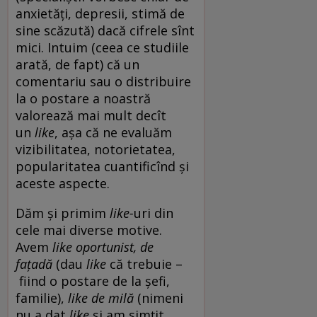
anxietăți, depresii, stimă de
sine scăzută) dacă cifrele sînt
mici. Intuim (ceea ce studiile
arată, de fapt) că un
comentariu sau o distribuire
la o postare a noastră
valorează mai mult decît
un
like
, așa că ne evaluăm
vizibilitatea, notorietatea,
popularitatea cuantificînd și
aceste aspecte.
Dăm și primim
like-
uri din
cele mai diverse motive.
Avem
like oportunist, de
fațadă
(dau
like
că trebuie –
fiind o postare de la șefi,
familie),
like de milă
(nimeni
nu a dat
like
și am simțit