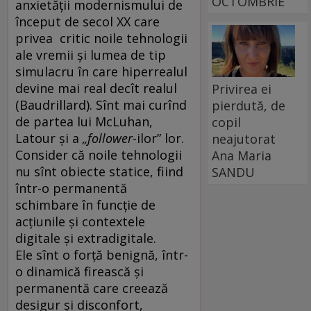
OCTOMBRIE
anxietății modernismului de
început de secol XX care
privea critic noile tehnologii
ale vremii și lumea de tip
simulacru în care hiperrealul
devine mai real decît realul
Privirea ei
(Baudrillard). Sînt mai curînd
pierdută, de
de partea lui McLuhan,
copil
Latour și a
„follower-
ilor” lor.
neajutorat
Consider că noile tehnologii
Ana Maria
nu sînt obiecte statice, fiind
SANDU
într-o permanentă
schimbare în funcție de
acțiunile și contextele
digitale și extradigitale.
Ele sînt o forță benignă, într-
o dinamică firească și
permanentă care creează
desigur și disconfort,