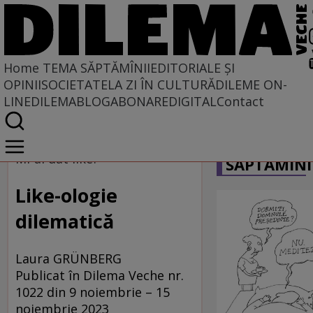
Home
TEMA SĂPTĂMÎNII
EDITORIALE ȘI
OPINII
SOCIETATE
LA ZI ÎN CULTURĂ
DILEME ON-
LINE
DILEMABLOG
ABONARE
DIGITAL
Contact
Home
CARICATU
Tema săptămînii
Mi-ai dat like?
SĂPTĂMÎNI
Like-ologie
dilematică
Laura GRÜNBERG
Publicat în Dilema Veche nr.
1022 din 9 noiembrie – 15
noiembrie 2023