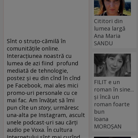
Cititori din
lumea largă
Ana Maria
Sînt o struțo-cămilă în
SANDU
comunitățile online.
Interacțiunea noastră cu
lumea de azi fiind profund
mediată de tehnologie,
postez și eu din cînd în cînd
FILIT e un
pe Facebook, mai ales mici
roman în sine...
promo-uri personale cu ce
și încă un
mai fac. Am învățat să îmi
roman foarte
pun cîte un
story
, urmăresc
bun
una-alta pe Instagram, ascult
Ioana
unele podcast-uri sau cărți
MOROȘAN
audio pe Voxa. În cultura
Internetului sînt mai curînd