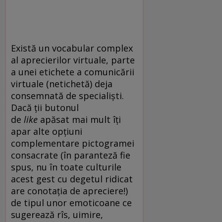
Există un vocabular complex
al aprecierilor virtuale, parte
a unei etichete a comunicării
virtuale (netichetă) deja
consemnată de specialiști.
Dacă ții butonul
de
like
apăsat mai mult îți
apar alte opțiuni
complementare pictogramei
consacrate (în paranteză fie
spus, nu în toate culturile
acest gest cu degetul ridicat
are conotația de apreciere!)
de tipul unor emoticoane ce
sugerează rîs, uimire,