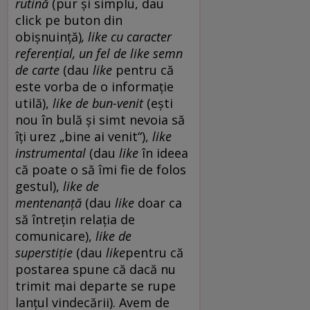
rutină
(pur și simplu, dau
click pe buton din
obișnuință)
, like cu caracter
referențial, un fel de like semn
de carte
(dau
like
pentru că
este vorba de o informație
utilă),
like de bun-venit
(ești
nou în bulă și simt nevoia să
îți urez „bine ai venit“),
like
instrumental
(dau
like
în ideea
că poate o să îmi fie de folos
gestul),
like de
mentenanță
(dau
like
doar ca
să întrețin relația de
comunicare),
like de
superstiție
(dau
like
pentru că
postarea spune că dacă nu
trimit mai departe se rupe
lanțul vindecării). Avem de