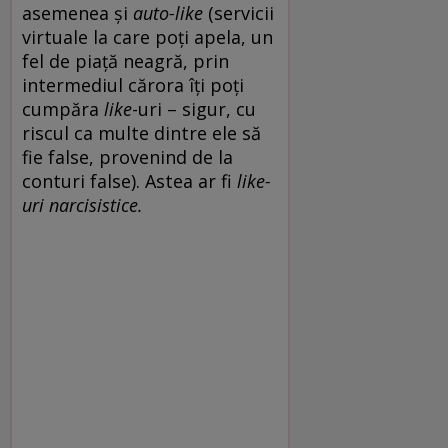
asemenea și
auto-like
(servicii
virtuale la care poți apela, un
fel de piață neagră, prin
intermediul cărora îți poți
cumpăra
like
-uri – sigur, cu
riscul ca multe dintre ele să
fie false, provenind de la
conturi false). Astea ar fi
like-
uri narcisistice.