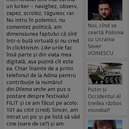
un lurker – navighez, observ,
zapez, scrolez, tăguiesc rar.
Nu intru în polemici, nu
Noi, cînd se
comentez politică, am
ceartă Polonia
dimensiunea faptului că sînt
cu Ucraina
într-o bulă virtuală și nu cred
Sever
în clicktivism.
Like-
urile fac
VOINESCU
însă parte și din viața mea
digitală, așa puțină cît este
ea. Chiar înainte de a primi
telefonul de la Adina pentru
contribuție la numărul
din
Dilema veche
am pus o
Putin și
postare despre festivalul
Occidentul Al
FILIT și ce am făcut pe acolo.
treilea război
101 au citit (cred). Sincer, am
mondial?
intrat un pic și pe listă să văd
cine (oare de ce?) și am