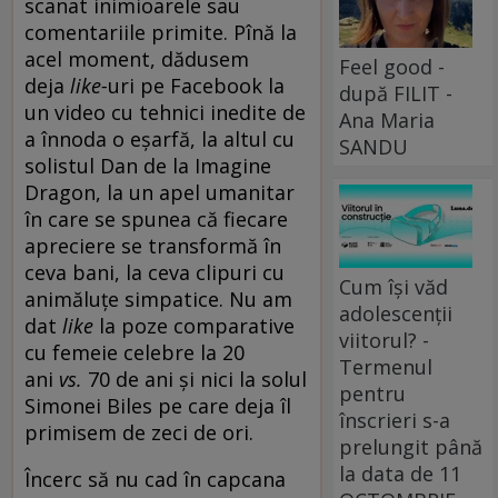
scanat inimioarele sau
comentariile primite. Pînă la
acel moment, dădusem
Feel good -
deja
like-
uri pe Facebook la
după FILIT -
un video cu tehnici inedite de
Ana Maria
a înnoda o eșarfă, la altul cu
SANDU
solistul Dan de la Imagine
Dragon, la un apel umanitar
în care se spunea că fiecare
apreciere se transformă în
ceva bani, la ceva clipuri cu
Cum își văd
animăluțe simpatice. Nu am
adolescenții
dat
like
la poze comparative
viitorul? -
cu femeie celebre la 20
Termenul
ani
vs.
70 de ani și nici la solul
pentru
Simonei Biles pe care deja îl
înscrieri s-a
primisem de zeci de ori.
prelungit până
la data de 11
Încerc să nu cad în capcana