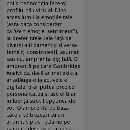
noi și tehnologia facem)
profilul tău virtual. Dînd
acces lumii la emoțiile tale
(asta dacă considerăm
că
like
= emoție, sentiment?),
la preferințele tale față de
diverși alți oameni și diverse
teme îți construiești, asumat
sau nu, amprenta digitală. O
amprentă pe care Cambridge
Analytica, dacă ar mai exista,
ar adăuga-o la activele ei
digitale, ți-ar putea prezice
personalitatea și astfel ți-ar
influența subtil opțiunea de
vot. O amprentă pe baza
căreia te trezești cu un
anumit tip de reclame pe
paginile deschise, primești