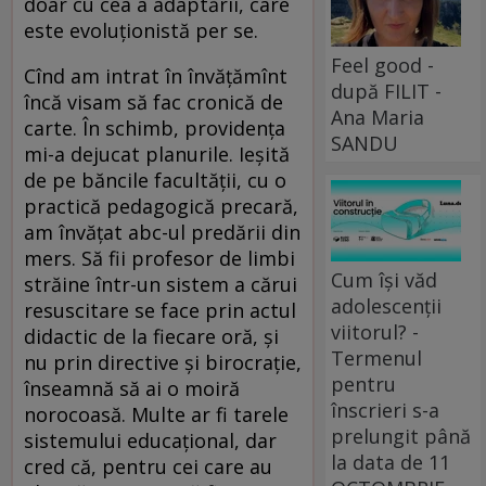
doar cu cea a adaptării, care
este evoluționistă per se.
Feel good -
Cînd am intrat în învățămînt
după FILIT -
încă visam să fac cronică de
Ana Maria
carte. În schimb, providența
SANDU
mi-a dejucat planurile. Ieșită
de pe băncile facultății, cu o
practică pedagogică precară,
am învățat abc-ul predării din
mers. Să fii profesor de limbi
Cum își văd
străine într-un sistem a cărui
adolescenții
resuscitare se face prin actul
viitorul? -
didactic de la fiecare oră, și
Termenul
nu prin directive și birocrație,
pentru
înseamnă să ai o moiră
înscrieri s-a
norocoasă. Multe ar fi tarele
prelungit până
sistemului educațional, dar
la data de 11
cred că, pentru cei care au