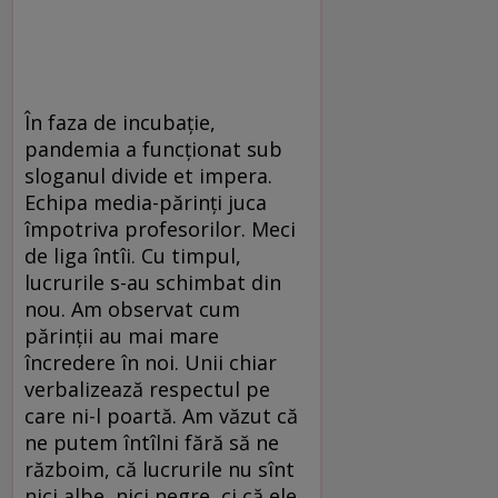
În faza de incubație,
pandemia a funcționat sub
sloganul divide et impera.
Echipa media-părinți juca
împotriva profesorilor. Meci
de liga întîi. Cu timpul,
lucrurile s-au schimbat din
nou. Am observat cum
părinții au mai mare
încredere în noi. Unii chiar
verbalizează respectul pe
care ni-l poartă. Am văzut că
ne putem întîlni fără să ne
războim, că lucrurile nu sînt
nici albe, nici negre, ci că ele