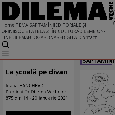
Home
TEMA SĂPTĂMÎNII
EDITORIALE ȘI
OPINII
SOCIETATE
LA ZI ÎN CULTURĂ
DILEME ON-
LINE
DILEMABLOG
ABONARE
DIGITAL
Contact
Home
CARICATU
Tema săptămînii
Schimbarea
SĂPTĂMÎNI
La școală pe divan
Ioana HANCHEVICI
Publicat în Dilema Veche nr.
875 din 14 - 20 ianuarie 2021