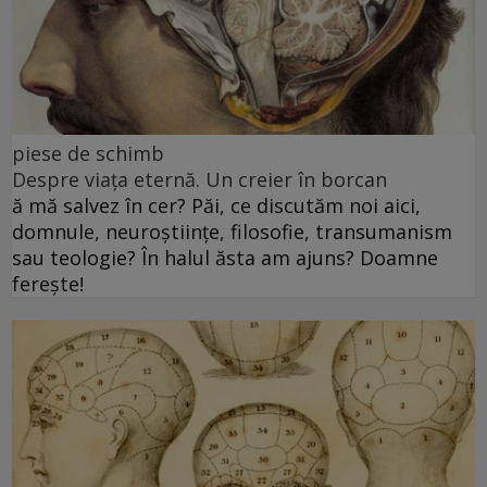
piese de schimb
Despre viața eternă. Un creier în borcan
ă mă salvez în cer? Păi, ce discutăm noi aici,
domnule, neuroștiințe, filosofie, transumanism
sau teologie? În halul ăsta am ajuns? Doamne
ferește!