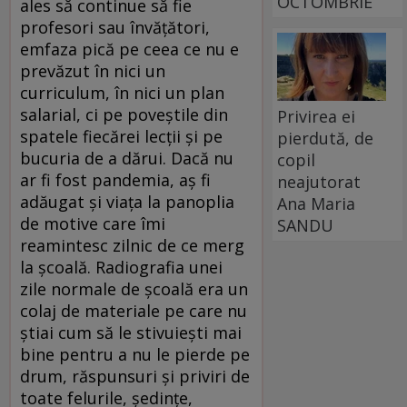
OCTOMBRIE
ales să continue să fie
profesori sau învățători,
emfaza pică pe ceea ce nu e
prevăzut în nici un
curriculum, în nici un plan
salarial, ci pe poveștile din
Privirea ei
spatele fiecărei lecții și pe
pierdută, de
bucuria de a dărui. Dacă nu
copil
ar fi fost pandemia, aș fi
neajutorat
adăugat și viața la panoplia
Ana Maria
de motive care îmi
SANDU
reamintesc zilnic de ce merg
la școală. Radiografia unei
zile normale de școală era un
colaj de materiale pe care nu
știai cum să le stivuiești mai
bine pentru a nu le pierde pe
drum, răspunsuri și priviri de
toate felurile, ședințe,