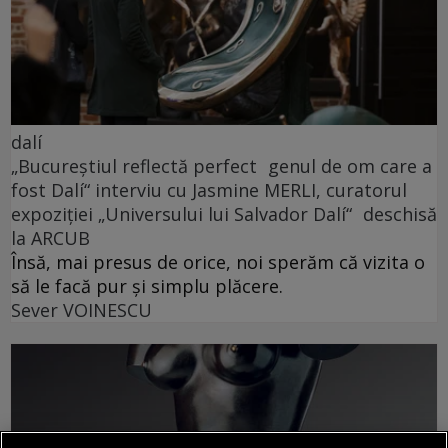
dalí
„Bucureștiul reflectă perfect genul de om care a
fost Dalí“ interviu cu Jasmine MERLI, curatorul
expoziției „Universului lui Salvador Dalí“ deschisă
la ARCUB
Însă, mai presus de orice, noi sperăm că vizita o
să le facă pur și simplu plăcere.
Sever VOINESCU