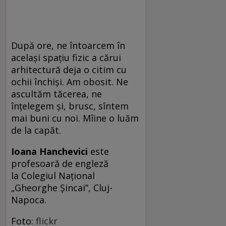
După ore, ne întoarcem în
același spațiu fizic a cărui
arhitectură deja o citim cu
ochii închiși. Am obosit. Ne
ascultăm tăcerea, ne
înțelegem și, brusc, sîntem
mai buni cu noi. Mîine o luăm
de la capăt.
Ioana Hanchevici
este
profesoară de engleză
la Colegiul Național
„Gheorghe Șincai”, Cluj-
Napoca.
Foto:
flickr