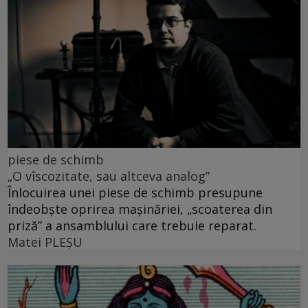
piese de schimb
„O vîscozitate, sau altceva analog”
Înlocuirea unei piese de schimb presupune
îndeobște oprirea mașinăriei, „scoaterea din
priză” a ansamblului care trebuie reparat.
Matei PLEŞU