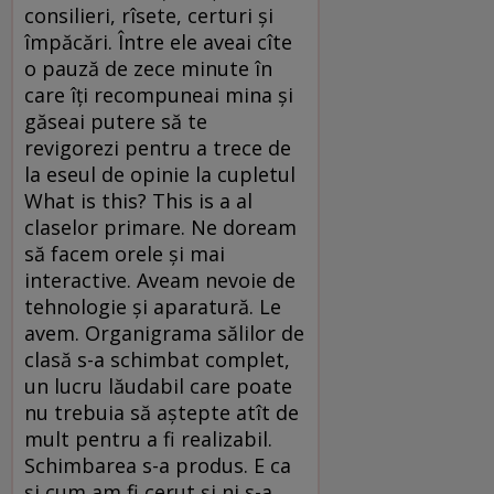
consilieri, rîsete, certuri și
împăcări. Între ele aveai cîte
o pauză de zece minute în
care îți recompuneai mina și
găseai putere să te
revigorezi pentru a trece de
la eseul de opinie la cupletul
What is this? This is a al
claselor primare. Ne doream
să facem orele și mai
interactive. Aveam nevoie de
tehnologie și aparatură. Le
avem. Organigrama sălilor de
clasă s-a schimbat complet,
un lucru lăudabil care poate
nu trebuia să aștepte atît de
mult pentru a fi realizabil.
Schimbarea s-a produs. E ca
și cum am fi cerut și ni s-a