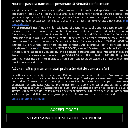
Nouă ne pasă ca datele tale personale să rămână confidențiale
Noi și partenerii noștri
606
stocăm și/sau accesăm informații pe dispozitivul dvs., precum
identificatorii cookie unici pentru prelucrarea datelor cu caracter personal. Puteți accepta sau
gestiona alegerile dvs. făcând clic mai jos sau în orice moment, pe pagina cu politica de
confidențialitate. Aceste alegeri vor fi raportate partenerilor noștri și nu vă vor afecta navigarea.
Mai
multe detalii
Noi si partenerii nostri (retelele de socializare si agentiile de publicitate partenere, precum si
furnizorii nostri de servicii de date analitice) prelucram date pentru a permite website-ului sa
functioneze, pentru a personaliza continutul si anunturile publicitare afisate in functie de
interesele si/sau profilul dvs., pentru a va oferi functionalitati aferente retelelor de socializare si
pentru a analiza traficul pe website. Beneficiati de drepturile prevazute de art. 15-22 din GDPR in
legatura cu prelucrarea datelor cu caracter personal. Aceste drepturi pot fi exercitate prin
dalí
modalitatea indicata
aici
. Prin click pe “ACCEPT TOATE”, acceptati folosirea tuturor Tehnologiilor de
tip Cookie, care implica inclusiv acceptul dvs. cu privire la stocarea/accesarea informatiilor de catre
Declarația de independență a imaginației și
Vendor-ii cu care colaboram. Prin click pe “VREAU SA MODIFIC SETARILE INDIVIDUAL” puteti
schimba preferintele in mod individual, mai putin cele legate de cookie strict necesare pentru
drepturile omului la propria sa nebunie
functionarea website-ului.
În coșmarul unei Venus americane, din beznă
Atât noi, cât și partenerii noștri prelucrăm datele pentru a oferi:
apare (ticsit de umbrele uscate) vestitul taxi al
Dezvoltarea și îmbunătățirea serviciilor. Măsurarea performanței reclamelor. Stocarea și/sau
accesarea informațiilor de pe un dispozitiv. Utilizarea profilurilor pentru selectarea conținutului
personalizat. Crearea profilurilor de conținut personalizat. Utilizarea profilurilor pentru selectarea
lui Cristofor Columb.
publicității personalizate. Crearea profilurilor pentru publicitate personalizată. Măsurarea
performanței conținutului. Înțelegerea publicului prin statistici sau combinații de date din surse
diferite. Utilizarea de date limitate pentru a selecta publicitatea. Utilizarea datelor limitate pentru
a selecta conținutul. Date precise de geolocație și identificarea prin scanarea dispozitivului.
Listă parteneri (furnizori)
ACCEPT TOATE
VREAU SA MODIFIC SETARILE INDIVIDUAL