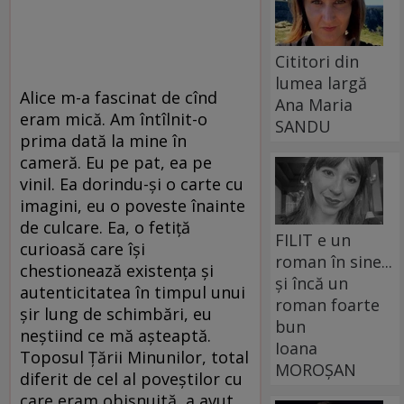
Cititori din
lumea largă
Alice m-a fascinat de cînd
Ana Maria
eram mică. Am întîlnit-o
SANDU
prima dată la mine în
cameră. Eu pe pat, ea pe
vinil. Ea dorindu-și o carte cu
imagini, eu o poveste înainte
de culcare. Ea, o fetiță
FILIT e un
curioasă care își
roman în sine...
chestionează existența și
și încă un
autenticitatea în timpul unui
roman foarte
șir lung de schimbări, eu
bun
neștiind ce mă așteaptă.
Ioana
Toposul Țării Minunilor, total
MOROȘAN
diferit de cel al poveștilor cu
care eram obișnuită, a avut