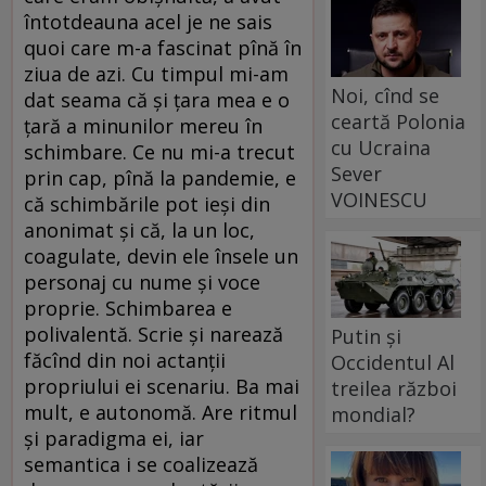
întotdeauna acel je ne sais
quoi care m-a fascinat pînă în
ziua de azi. Cu timpul mi-am
Noi, cînd se
dat seama că și țara mea e o
ceartă Polonia
țară a minunilor mereu în
cu Ucraina
schimbare. Ce nu mi-a trecut
Sever
prin cap, pînă la pandemie, e
VOINESCU
că schimbările pot ieși din
anonimat și că, la un loc,
coagulate, devin ele însele un
personaj cu nume și voce
proprie. Schimbarea e
polivalentă. Scrie și narează
Putin și
făcînd din noi actanții
Occidentul Al
propriului ei scenariu. Ba mai
treilea război
mult, e autonomă. Are ritmul
mondial?
și paradigma ei, iar
semantica i se coalizează