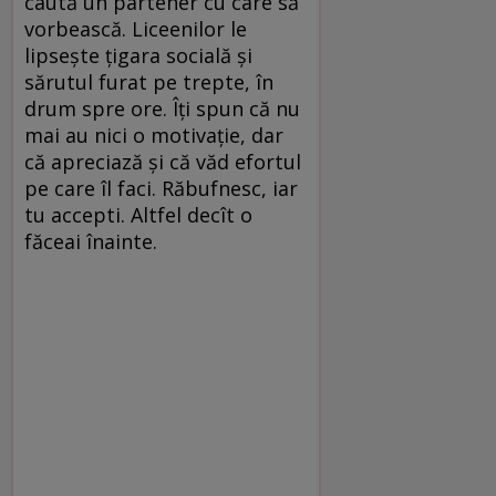
caută un partener cu care să
vorbească. Liceenilor le
lipsește țigara socială și
sărutul furat pe trepte, în
drum spre ore. Îți spun că nu
mai au nici o motivație, dar
că apreciază și că văd efortul
pe care îl faci. Răbufnesc, iar
tu accepti. Altfel decît o
făceai înainte.