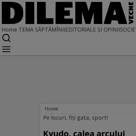
Home
TEMA SĂPTĂMÎNII
EDITORIALE ȘI OPINII
SOCIE
Home
Tema săptămînii
Pe locuri, fiți gata, sport!
Kyudo, calea arcului