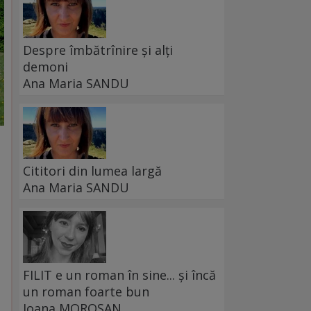
Despre îmbătrînire și alți
demoni
Ana Maria SANDU
Cititori din lumea largă
Ana Maria SANDU
FILIT e un roman în sine... și încă
un roman foarte bun
Ioana MOROȘAN