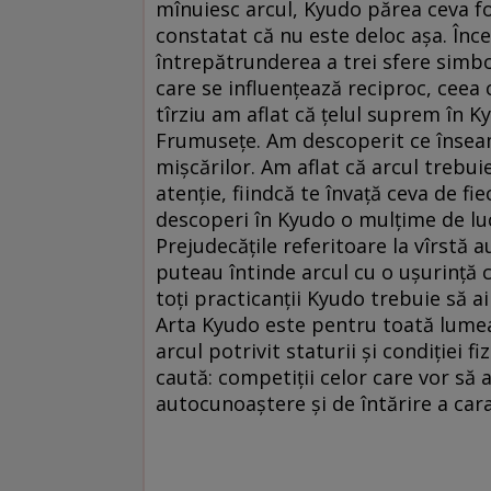
mînuiesc arcul, Kyudo părea ceva f
constatat că nu este deloc așa. Încet
întrepătrunderea a trei sfere simbol
care se influențează reciproc, ceea ce
tîrziu am aflat că țelul suprem în 
Frumusețe. Am descoperit ce înseamn
mișcărilor. Am aflat că arcul trebuie 
atenție, fiindcă te învață ceva de fi
descoperi în Kyudo o mulțime de lucr
Prejudecățile referitoare la vîrstă 
puteau întinde arcul cu o ușurință c
toți practicanții Kyudo trebuie să ai
Arta Kyudo este pentru toată lumea, 
arcul potrivit staturii și condiției f
caută: competiții celor care vor să 
autocunoaștere și de întărire a car