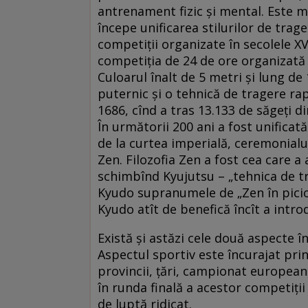
antrenament fizic și mental. Este 
începe unificarea stilurilor de tra
competiții organizate în secolele XV
competiția de 24 de ore organizată
Culoarul înalt de 5 metri și lung de
puternic și o tehnică de tragere rap
1686, cînd a tras 13.133 de săgeți di
În următorii 200 ani a fost unificat
de la curtea imperială, ceremonialul
Zen. Filozofia Zen a fost cea care a
schimbînd Kyujutsu – „tehnica de tra
Kyudo supranumele de „Zen în picio
Kyudo atît de benefică încît a introd
Există și astăzi cele două aspecte î
Aspectul sportiv este încurajat prin
provincii, țări, campionat europea
în runda finală a acestor competiți
de luptă ridicat.