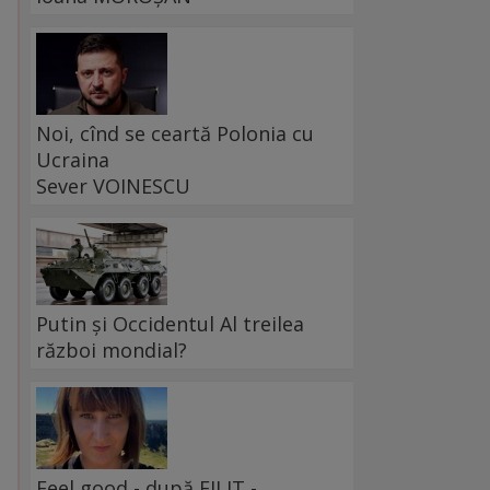
Noi, cînd se ceartă Polonia cu
Ucraina
Sever VOINESCU
Putin și Occidentul Al treilea
război mondial?
Feel good - după FILIT -