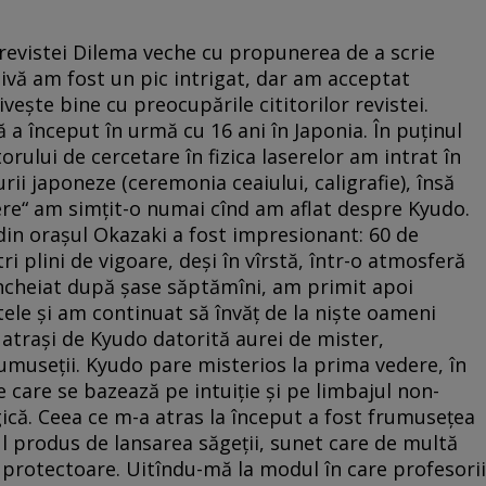
revistei Dilema veche cu propunerea de a scrie
ivă am fost un pic intrigat, dar am acceptat
ește bine cu preocupările cititorilor revistei.
 a început în urmă cu 16 ani în Japonia. În puținul
orului de cercetare în fizica laserelor am intrat în
rii japoneze (ceremonia ceaiului, caligrafie), însă
ere“ am simțit-o numai cînd am aflat despre Kyudo.
din orașul Okazaki a fost impresionant: 60 de
ri plini de vigoare, deși în vîrstă, într-o atmosferă
 încheiat după șase săptămîni, am primit apoi
le și am continuat să învăț de la niște oameni
t atrași de Kyudo datorită aurei de mister,
rumuseții. Kyudo pare misterios la prima vedere, în
 care se bazează pe intuiție și pe limbajul non-
ogică. Ceea ce m-a atras la început a fost frumusețea
l produs de lansarea săgeții, sunet care de multă
 protectoare. Ui­tîndu-mă la modul în care profesorii