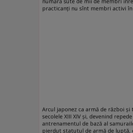
numără sute de mii de membri înreg
practicanți nu sînt membri activi î
Arcul japonez ca armă de război și t
secolele XIII XIV și, devenind reped
antrenamentul de bază al samurailor
pierdut statutul de armă de luptă, 