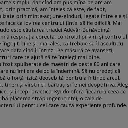
oarte simplu, dar cînd am pus mîna pe arc am
, prin practică, am înțeles că este, de fapt,
izate prin minte-acțiune-gînduri, legate între ele și
 face ca lovirea centrului țintei să fie dificilă. Mai
Kyudo este căutarea triadei Adevăr-Bunăvoință-
ă respirația corectă, controlul privirii și controlul
îngrijit bine și, mai ales, că trebuie să îl asculți cu
ecare dată cînd îl întinzi. Pe măsură ce avansezi,
uri care te ajută să te înțelegi mai bine.
au fost spulberate de maeștri de peste 80 ani care
are nu îmi era deloc la îndemînă. Să nu credeți că
bă o forță fizică deosebită pentru a întinde arcul.
tineri și vîrstnici, bărbați și femei deopotrivă. Aleg
izice, și începi practica. Kyudo oferă fiecăruia ceea ce
aibă plăcerea străpungerii țintei, o cale de
acterului pentru cei care caută experiențe profunde.