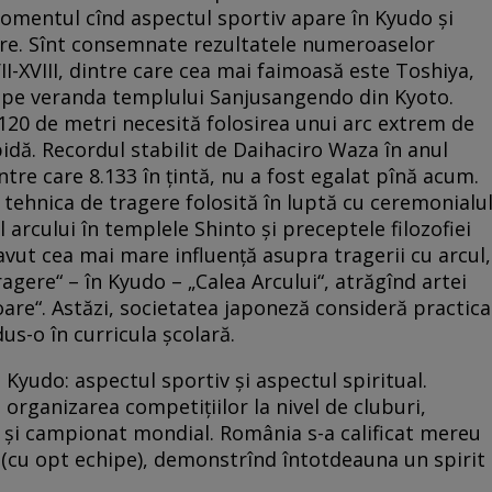
momentul cînd aspectul sportiv apare în Kyudo și
gere. Sînt consemnate rezultatele numeroaselor
II-XVIII, dintre care cea mai faimoasă este Toshiya,
 pe veranda templului Sanjusangendo din Kyoto.
 120 de metri necesită folosirea unui arc extrem de
idă. Recordul stabilit de Daihaciro Waza în anul
ntre care 8.133 în țintă, nu a fost egalat pînă acum.
ă tehnica de tragere folosită în luptă cu ceremonialu
 arcului în templele Shinto și preceptele filozofiei
 avut cea mai mare influență asupra tragerii cu arcul,
gere“ – în Kyudo – „Calea Arcului“, atrăgînd artei
are“. Astăzi, societatea japoneză consideră practica
us-o în curricula școlară.
n Kyudo: aspectul sportiv și aspectul spiritual.
 organizarea competițiilor la nivel de cluburi,
n și campionat mondial. România s-a calificat mereu
i (cu opt echipe), demonstrînd întotdeauna un spirit