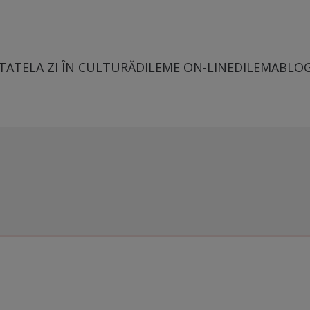
TATE
LA ZI ÎN CULTURĂ
DILEME ON-LINE
DILEMABLO