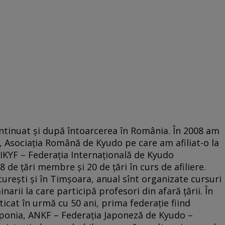
ntinuat și după întoarcerea în România. În 2008 am
gi, Asociația Română de Kyudo pe care am afiliat-o la
IKYF – Federația Internațională de Kyudo
 de țări membre și 20 de țări în curs de afiliere.
urești și în Timșoara, anual sînt organizate cursuri
arii la care participă profesori din afară țării. În
icat în urmă cu 50 ani, prima federație fiind
 Japonia, ANKF – Federația Japoneză de Kyudo –