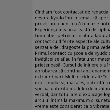
Cînd am fost contactat de redacția 
despre Kyudo într-o tematică sport
provocarea pentru că tema se potriv
Experiența mea în această disciplină
timp liber petrecut în afara laborat
contact cu diferite aspecte ale cultu
senzația de „dragoste la prima ved
Primul contact cu școala de Kyudo 
învățăcei se aflau în fața unor maeșt
prietenoasă. Cursul de inițiere s-a
aprobarea să continui antrenamente
extraordinari. Mulți occidentali sîn
exotismului și, mai ales, datorită f
special datorită modului de învățare
verbal, dar totul are o explicație l
arcului întins la maximum și sunetu
vreme este considerat ca o vibrație