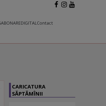
G
ABONARE
DIGITAL
Contact
CARICATURA
SĂPTĂMÎNII