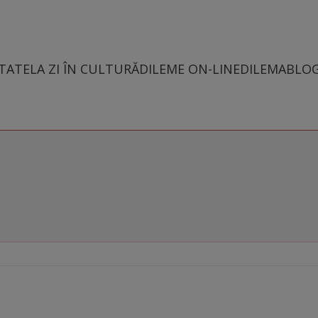
TATE
LA ZI ÎN CULTURĂ
DILEME ON-LINE
DILEMABLO