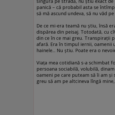
singură pe stradă, nu ştiu exact de
panică – că probabil asta se întîmp
să mă ascund undeva, să nu văd pe 
De ce mi-era teamă nu ştiu, însă er
dispărea din peisaj. Totodată, cu 
din ce în ce mai greu. Transpiraţii 
afară. Era în timpul iernii, oamenii
hainele... Nu ştiu. Poate era o nevoi
Viaţa mea cotidiană s-a schimbat fo
persoana sociabilă, volubilă, dinam
oameni pe care puteam să îi am şi să
greu să am pe altcineva lîngă mine, 