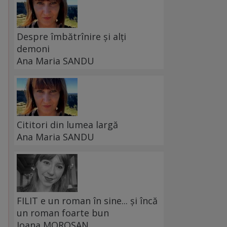
Despre îmbătrînire și alți
demoni
Ana Maria SANDU
Cititori din lumea largă
Ana Maria SANDU
FILIT e un roman în sine... și încă
un roman foarte bun
Ioana MOROȘAN