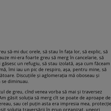
reu să-mi duc orele, să stau în faţa lor, să explic, să
pauze mi-era foarte greu să merg în cancelarie, să
mi găsesc un refugiu, să stau izolată, aşa cum făceam
mă, îmi iau un pic de respiro, aşa, pentru mine, să
ătoare. Discuţiile şi aglomeraţia mă oboseau şi
 se diminuau.
ul de greu, cînd venea vorba să mai şi traversez
 Am găsit soluţia să merg cît se poate de aproape de
ereau, sau cel puţin asta era impresia mea, protecţie
it soluţia traversării în grup organizat, uneori