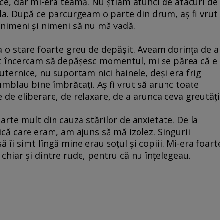
 ce, dar mi-era teamă. Nu ştiam atunci de atacuri de
la. După ce parcurgeam o parte din drum, aş fi vrut
nimeni şi nimeni să nu mă vadă.
a o stare foarte greu de depăşit. Aveam dorinţa de a
cît încercam să depăşesc momentul, mi se părea că e
puternice, nu suportam nici hainele, deşi era frig
 umblau bine îmbrăcaţi. Aş fi vrut să arunc toate
e de eliberare, de relaxare, de a arunca ceva greutăţi
arte mult din cauza stărilor de anxietate. De la
ică care eram, am ajuns să mă izolez. Singurii
 îi simt lîngă mine erau soţul şi copiii. Mi-era foart
chiar şi dintre rude, pentru că nu înţelegeau.