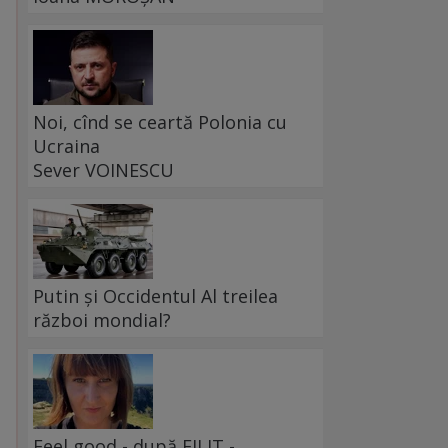
Noi, cînd se ceartă Polonia cu
Ucraina
Sever VOINESCU
Putin și Occidentul Al treilea
război mondial?
Feel good - după FILIT -