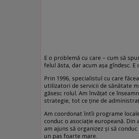
E o problemă cu care – cum să spun
felul ăsta, dar acum aşa gîndesc. E
Prin 1996, specialistul cu care fă
utilizatori de servicii de sănătate m
găsesc rolul. Am învăţat ce însea
strategie, tot ce ţine de administraţ
Am coordonat întîi programe locale
conduc o asociaţie europeană. Din a
am ajuns să organizez şi să conduc to
un pas foarte mare.