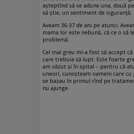
aşteptînd să se adune una, două per
să ştie, un sentiment de siguranţă.
Aveam 36-37 de ani pe atunci. Aveam 
mama lor este nebună, că ce o să le z
problemă.
Cel mai greu mi-a fost să accept 
care trebuia să lupt. Este foarte gr
am văzut şi în spital – pentru că a
uneori, cunoşteam oameni care cu g
se bazau în primul rînd pe tratamen
nu ajunge.