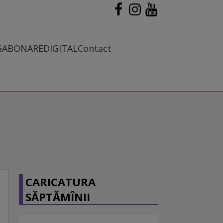
G
ABONARE
DIGITAL
Contact
CARICATURA
SĂPTĂMÎNII