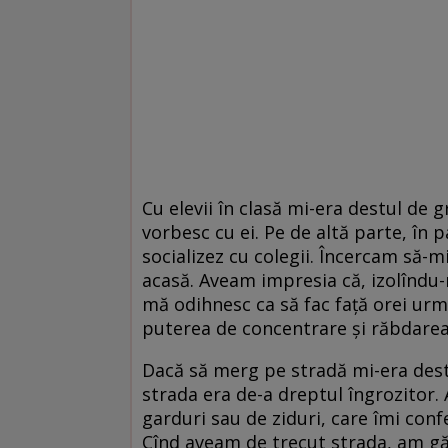
Cu elevii în clasă mi-era destul de g
vorbesc cu ei. Pe de altă parte, în 
socializez cu colegii. Încercam să-
acasă. Aveam impresia că, izolîndu-
mă odihnesc ca să fac faţă orei urm
puterea de concentrare şi răbdarea
Dacă să merg pe stradă mi-era dest
strada era de-a dreptul îngrozitor.
garduri sau de ziduri, care îmi conf
Cînd aveam de trecut strada, am găs