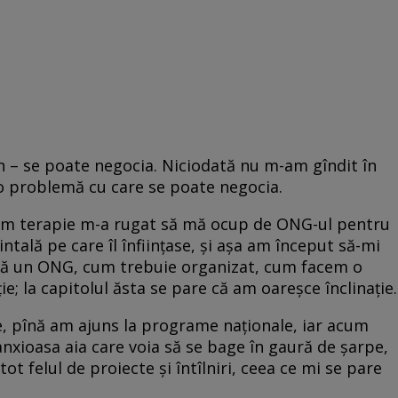
 – se poate negocia. Niciodată nu m-am gîndit în
 o problemă cu care se poate negocia.
ceam terapie m-a rugat să mă ocup de ONG-ul pentru
intală pe care îl înfiinţase, şi aşa am început să-mi
mnă un ONG, cum trebuie organizat, cum facem o
ie; la capitolul ăsta se pare că am oareşce înclinaţie.
, pînă am ajuns la programe naţionale, iar acum
nxioasa aia care voia să se bage în gaură de şarpe,
t felul de proiecte şi întîlniri, ceea ce mi se pare