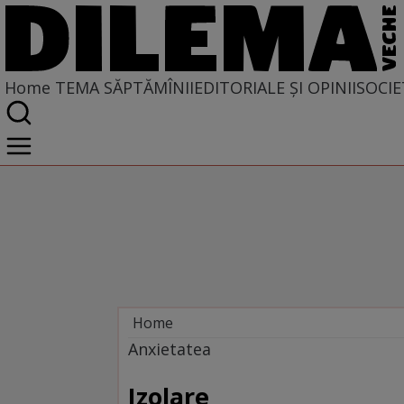
Home
TEMA SĂPTĂMÎNII
EDITORIALE ȘI OPINII
SOCIE
Home
Tema săptămînii
Anxietatea
Izolare