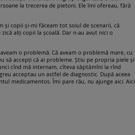
soane la trecerea de pietoni. Ele îmi ofereau, fără
şi copii şi-mi făceam tot soiul de scenarii, că
ică alţi copii la şcoală. Dar n-au avut nici o
că aveam o problemă. Că aveam o problemă mare, cu
eu să accepţi că ai probleme. Ştiu pe propria piele şi
tunci cînd mă internam, cîteva săptămîni la rînd
reu acceptau un astfel de diagnostic. După aceea
tul medicamentos. Îmi pare rău, nu ajunge aici. Aici