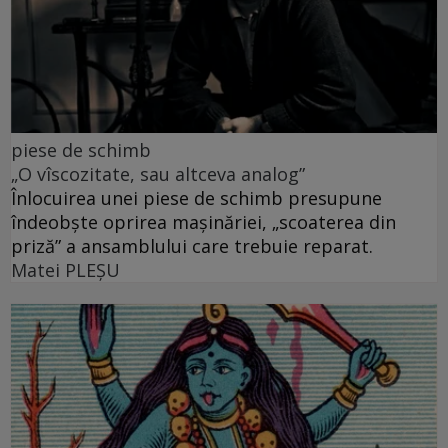
piese de schimb
„O vîscozitate, sau altceva analog”
Înlocuirea unei piese de schimb presupune
îndeobște oprirea mașinăriei, „scoaterea din
priză” a ansamblului care trebuie reparat.
Matei PLEŞU