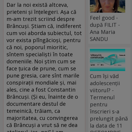
Dar la noi există altceva,
prieteni și înțelegeri. Așa că
Feel good -
m-am trezit scriind despre
după FILIT -
Brâncuși. Știam că, indiferent
Ana Maria
cum voi aborda subiectul, tot
SANDU
vor exista plîngăcioși, pentru
că noi, poporul mioritic,
sîntem specialiști în toate
domeniile. Noi știm cum se
face țuica de prune, cum se
pune gresia, care sînt marile
Cum își văd
conspirații mondiale și, mai
adolescenții
ales, cine a fost Constantin
viitorul? -
Brâncuși. (Și eu, înainte de o
Termenul
documentare destul de
pentru
temeinică, trăiam, ca
înscrieri s-a
majoritatea, cu convingerea
prelungit până
că Brâncuși a vrut să ne dea
la data de 11