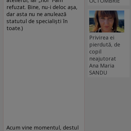
atelierul, iar „noi” l-am
OCTOMBRIE
refuzat. Bine, nu-i deloc așa,
dar asta nu ne anulează
statutul de specialiști în
toate.)
Privirea ei
pierdută, de
copil
neajutorat
Ana Maria
SANDU
Acum vine momentul, destul