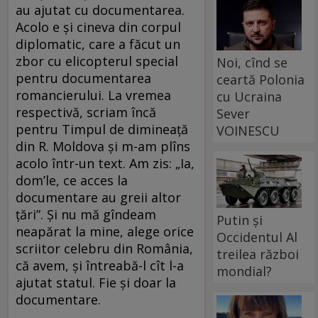
au ajutat cu documentarea.
Acolo e și cineva din corpul
diplomatic, care a făcut un
zbor cu elicopterul special
Noi, cînd se
pentru documentarea
ceartă Polonia
romancierului. La vremea
cu Ucraina
respectivă, scriam încă
Sever
pentru Timpul de dimineață
VOINESCU
din R. Moldova și m-am plîns
acolo într-un text. Am zis: „Ia,
dom’le, ce acces la
documentare au greii altor
țări”. Și nu mă gîndeam
Putin și
neapărat la mine, alege orice
Occidentul Al
scriitor celebru din România,
treilea război
că avem, și întreabă-l cît l-a
mondial?
ajutat statul. Fie și doar la
documentare.