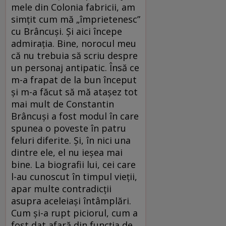
mele din Colonia fabricii, am
simțit cum mă „împrietenesc”
cu Brâncuși. Și aici începe
admirația. Bine, norocul meu
că nu trebuia să scriu despre
un personaj antipatic. Însă ce
m-a frapat de la bun început
și m-a făcut să mă atașez tot
mai mult de Constantin
Brâncuși a fost modul în care
spunea o poveste în patru
feluri diferite. Și, în nici una
dintre ele, el nu ieșea mai
bine. La biografii lui, cei care
l-au cunoscut în timpul vieții,
apar multe contradicții
asupra aceleiași întâmplări.
Cum și-a rupt piciorul, cum a
fost dat afară din funcția de