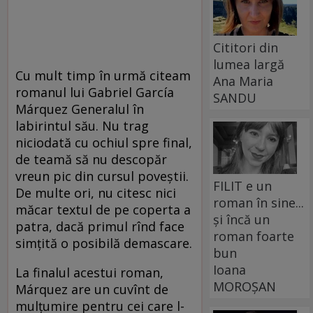
Cititori din
lumea largă
Cu mult timp în urmă citeam
Ana Maria
romanul lui Gabriel García
SANDU
Márquez Generalul în
labirintul său. Nu trag
niciodată cu ochiul spre final,
de teamă să nu descopăr
vreun pic din cursul poveștii.
FILIT e un
De multe ori, nu citesc nici
roman în sine...
măcar textul de pe coperta a
și încă un
patra, dacă primul rînd face
roman foarte
simțită o posibilă demascare.
bun
Ioana
La finalul acestui roman,
MOROȘAN
Márquez are un cuvînt de
mulțumire pentru cei care l-