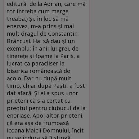
editură, de la Adrian, care mă
tot întreba cum merge
treaba.) Și, în loc să mă
enervez, m-a prins și mai
mult dragul de Constantin
Brâncuși. Hai să dau și un
exemplu: în anii lui grei, de
tinerețe și foame la Paris, a
lucrat ca paracliser la
biserica românească de
acolo. Dar nu după mult
timp, chiar după Paști, a fost
dat afară. Și el a spus unor
prieteni că s-a certat cu
preotul pentru ciubucul de la
enoriașe. Apoi altor prieteni,
că era așa de frumoasă
icoana Maicii Domnului, încît
nu se îndura să îi stingă