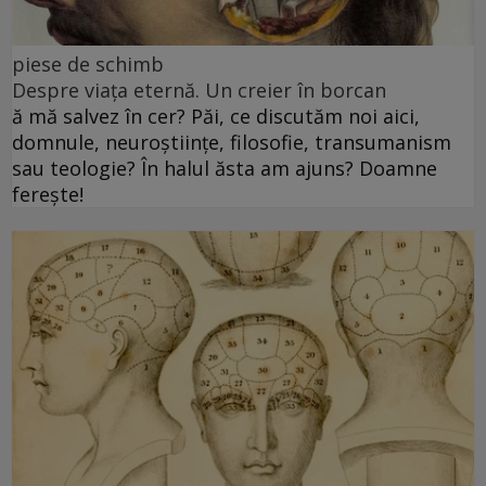
piese de schimb
Despre viața eternă. Un creier în borcan
ă mă salvez în cer? Păi, ce discutăm noi aici,
domnule, neuroștiințe, filosofie, transumanism
sau teologie? În halul ăsta am ajuns? Doamne
ferește!