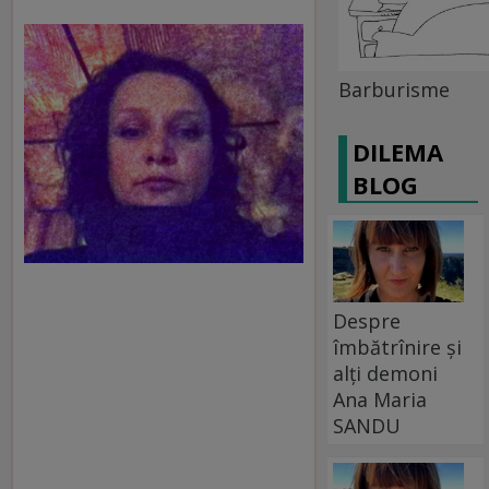
Barburisme
DILEMA
BLOG
Despre
îmbătrînire și
alți demoni
Ana Maria
SANDU