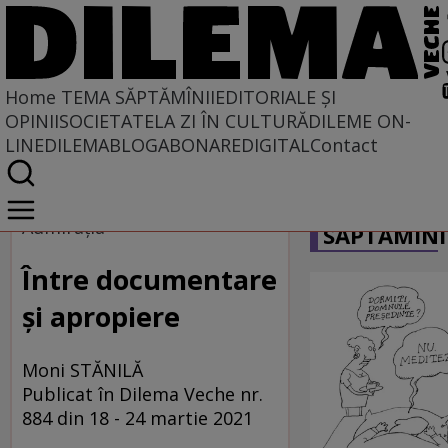
Home
TEMA SĂPTĂMÎNII
EDITORIALE ȘI
OPINII
SOCIETATE
LA ZI ÎN CULTURĂ
DILEME ON-
LINE
DILEMABLOG
ABONARE
DIGITAL
Contact
Home
CARICATU
Tema săptămînii
Admirația
SĂPTĂMÎNI
Între documentare
și apropiere
Moni STĂNILĂ
Publicat în Dilema Veche nr.
884 din 18 - 24 martie 2021