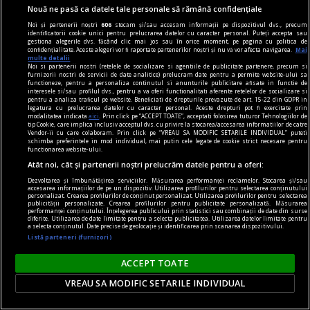
Nouă ne pasă ca datele tale personale să rămână confidențiale
Noi și partenerii noștri
606
stocăm și/sau accesăm informații pe dispozitivul dvs., precum
identificatorii cookie unici pentru prelucrarea datelor cu caracter personal. Puteți accepta sau
dalí
gestiona alegerile dvs. făcând clic mai jos sau în orice moment, pe pagina cu politica de
confidențialitate. Aceste alegeri vor fi raportate partenerilor noștri și nu vă vor afecta navigarea.
Mai
„Bucureștiul reflectă perfect genul de om care a
multe detalii
Noi si partenerii nostri (retelele de socializare si agentiile de publicitate partenere, precum si
fost Dalí“ interviu cu Jasmine MERLI, curatorul
furnizorii nostri de servicii de date analitice) prelucram date pentru a permite website-ului sa
functioneze, pentru a personaliza continutul si anunturile publicitare afisate in functie de
expoziției „Universului lui Salvador Dalí“ deschisă
interesele si/sau profilul dvs., pentru a va oferi functionalitati aferente retelelor de socializare si
pentru a analiza traficul pe website. Beneficiati de drepturile prevazute de art. 15-22 din GDPR in
la ARCUB
legatura cu prelucrarea datelor cu caracter personal. Aceste drepturi pot fi exercitate prin
modalitatea indicata
aici
. Prin click pe “ACCEPT TOATE”, acceptati folosirea tuturor Tehnologiilor de
Însă, mai presus de orice, noi sperăm că vizita o
tip Cookie, care implica inclusiv acceptul dvs. cu privire la stocarea/accesarea informatiilor de catre
Vendor-ii cu care colaboram. Prin click pe “VREAU SA MODIFIC SETARILE INDIVIDUAL” puteti
să le facă pur și simplu plăcere.
schimba preferintele in mod individual, mai putin cele legate de cookie strict necesare pentru
functionarea website-ului.
Sever VOINESCU
Atât noi, cât și partenerii noștri prelucrăm datele pentru a oferi:
Dezvoltarea și îmbunătățirea serviciilor. Măsurarea performanței reclamelor. Stocarea și/sau
accesarea informațiilor de pe un dispozitiv. Utilizarea profilurilor pentru selectarea conținutului
personalizat. Crearea profilurilor de conținut personalizat. Utilizarea profilurilor pentru selectarea
publicității personalizate. Crearea profilurilor pentru publicitate personalizată. Măsurarea
performanței conținutului. Înțelegerea publicului prin statistici sau combinații de date din surse
diferite. Utilizarea de date limitate pentru a selecta publicitatea. Utilizarea datelor limitate pentru
a selecta conținutul. Date precise de geolocație și identificarea prin scanarea dispozitivului.
Listă parteneri (furnizori)
ACCEPT TOATE
VREAU SA MODIFIC SETARILE INDIVIDUAL