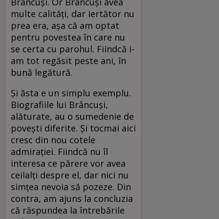
Brâncuși. Or Brâncuși avea
multe calități, dar iertător nu
prea era, așa că am optat
pentru povestea în care nu
se certa cu parohul. Fiindcă i-
am tot regăsit peste ani, în
bună legătură.
Și ăsta e un simplu exemplu.
Biografiile lui Brâncuși,
alăturate, au o sumedenie de
povești diferite. Și tocmai aici
cresc din nou cotele
admirației. Fiindcă nu îl
interesa ce părere vor avea
ceilalți despre el, dar nici nu
simțea nevoia să pozeze. Din
contra, am ajuns la concluzia
că răspundea la întrebările