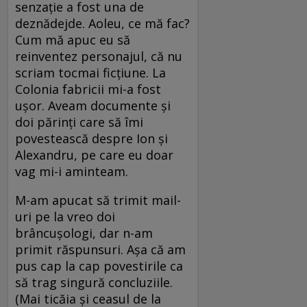
senzație a fost una de
deznădejde. Aoleu, ce mă fac?
Cum mă apuc eu să
reinventez personajul, că nu
scriam tocmai ficțiune. La
Colonia fabricii mi-a fost
ușor. Aveam documente și
doi părinți care să îmi
povestească despre Ion și
Alexandru, pe care eu doar
vag mi-i aminteam.
M-am apucat să trimit mail-
uri pe la vreo doi
brâncușologi, dar n-am
primit răspunsuri. Așa că am
pus cap la cap povestirile ca
să trag singură concluziile.
(Mai ticăia și ceasul de la