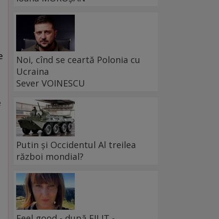
e
Noi, cînd se ceartă Polonia cu
Ucraina
Sever VOINESCU
e
Putin și Occidentul Al treilea
război mondial?
,
Feel good - după FILIT -