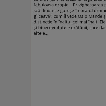
fabuloasa dropie… Privighetoarea p
scăldîndu-se gureșe în praful drumul
gîlceavă“, cum îl vede Osip Mandelș
distincție în înaltul cel mai înalt. 
și binecuvîntatele orătănii, care da
altele…