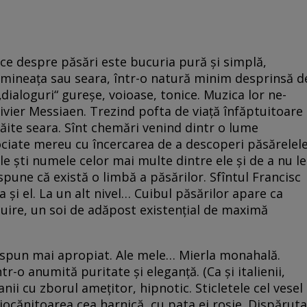
ice despre păsări este bucuria pură și simplă,
 dimineața sau seara, într-o natură minim desprinsă d
 „dialoguri“ gureșe, voioase, tonice. Muzica lor ne-
ivier Messiaen. Trezind pofta de viață înfăptuitoare
răite seara. Sînt chemări venind dintr o lume
sociate mereu cu încercarea de a descoperi păsărelel
 le ști numele celor mai multe dintre ele și de a nu le
pune că există o limbă a păsărilor. Sfîntul Francisc
 și el. La un alt nivel… Cuibul păsărilor apare ca
locuire, un soi de adăpost existențial de maximă
i spun mai apropiat. Ale mele… Mierla monahală.
tr-o anumită puritate și eleganță. (Ca și italienii,
nii cu zborul amețitor, hipnotic. Sticletele cel vesel
iocănitoarea cea harnică, cu pata ei roșie. Dispăruta