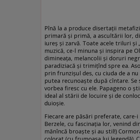
Pînă la a produce disertații metafiz
primară și primă, a ascultării lor,
iureș și zarvă. Toate acele triluri și
muzică, ce-l minuna și inspira pe Ol
dimineața, melancolii și doruri neg
paradiziacă și trimițînd spre ea. A
prin frunzișul des, cu ciuda de a nu
putea recunoaște după cîntare. Se s
vorbea firesc cu ele. Papageno o știa
ideal al stării de locuire și de con
duioșie.
Fiecare are păsări preferate, care-
Berzele, cu fascinația lor, venind din
mănîncă broaște și au stil!) Cormora
colorat (cu frumoasa lui legendă). C