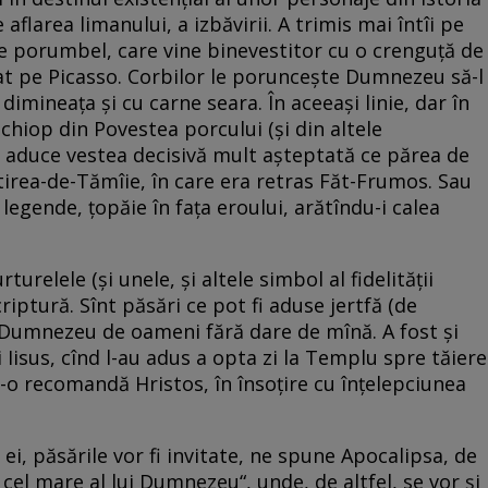
aflarea limanului, a izbăvirii. A trimis mai întîi pe
pe porumbel, care vine binevestitor cu o crenguță de
irat pe Picasso. Corbilor le poruncește Dumnezeu să-l
 dimineața și cu carne seara. În aceeași linie, dar în
șchiop din Povestea porcului (și din altele
i aduce vestea decisivă mult așteptată ce părea de
tirea-de-Tămîie, în care era retras Făt-Frumos. Sau
n legende, țopăie în fața eroului, arătîndu-i calea
turelele (și unele, și altele simbol al fidelității
criptură. Sînt păsări ce pot fi aduse jertfă (de
i Dumnezeu de oameni fără dare de mînă. A fost și
lui Iisus, cînd l-au adus a opta zi la Templu spre tăiere
o recomandă Hristos, în însoțire cu înțelepciunea
ul ei, păsările vor fi invitate, ne spune Apocalipsa, de
 cel mare al lui Dumnezeu“, unde, de altfel, se vor și