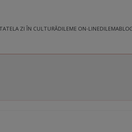
TATE
LA ZI ÎN CULTURĂ
DILEME ON-LINE
DILEMABLO