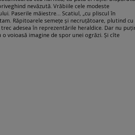
riveghind nevăzută. Vrăbiile cele modeste
ui. Paserile măiestre… Scatiul, „cu pliscul în
tam. Răpitoarele semețe și necruțătoare, plutind cu
Ele trec adesea în reprezentările heraldice. Dar nu puți
u o voioasă imagine de spor unei ogrăzi. Și cîte