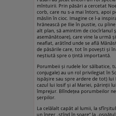
mîntuirii. Prin păsări a cercetat Noe 
corb, care nu s-a mai întors, apoi 
măslin în cioc. Imagine ce l-a insp
hrănească pe Ilie în pustie, cu pîine
alt plan, să amintim de ciocîrlanul 
asemănătoare), care vine la urmă ș
neaflat, arătînd unde se află Mănăs
de păsările care, tot în povești și î
neștiută spre o țintă importantă.
Porumbeii și rudele lor sălbatice, tur
conjugale) au un rol privilegiat în S
ispășire sau spre ardere de tot) lu
cazul lui Iosif și al Mariei, părinții 
împrejur. Blîndețea porumbeilor ne-
șerpilor.
La celălalt capăt al lumii, la sfîrșit
un înger „stînd în soare“ la „ospățul