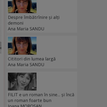
Despre îmbătrînire și alți
demoni
Ana Maria SANDU
Cititori din lumea largă
Ana Maria SANDU
FILIT e un roman în sine... și încă
un roman foarte bun
Ioana MOROȘAN