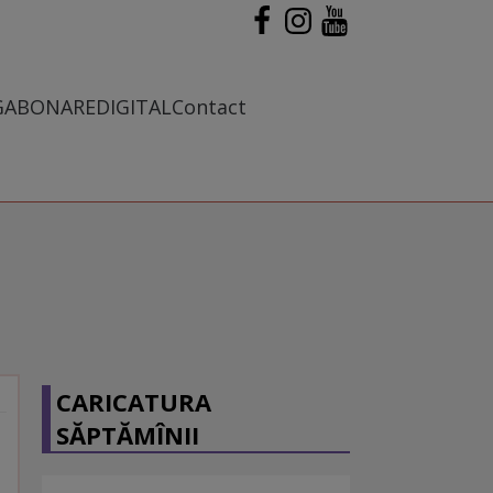
G
ABONARE
DIGITAL
Contact
CARICATURA
SĂPTĂMÎNII