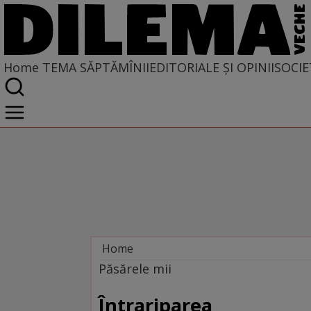
Home
TEMA SĂPTĂMÎNII
EDITORIALE ȘI OPINII
SOCIE
Home
Tema săptămînii
Păsărele mii
Întrariparea