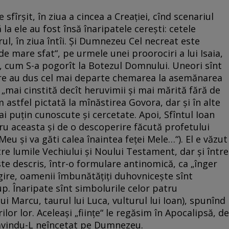
fîrșit, în ziua a cincea a Creației, cînd scenariul
 la ele au fost însă înaripatele cerești: cetele
rul, în ziua întîi. Și Dumnezeu Cel necreat este
 de mare sfat“, pe urmele unei proorociri a lui Isaia,
, cum S-a pogorît la Botezul Domnului. Uneori sînt
care au dus cel mai departe chemarea la asemănarea
mai cinstită decît heruvimii și mai mărită fără de
astfel pictată la mînăstirea Govora, dar și în alte
ai puțin cunoscute și cercetate. Apoi, Sfîntul Ioan
tru aceasta și de o descoperire făcută profetului
Meu şi va găti calea înaintea feţei Mele…“). El e văzut
re lumile Vechiului și Noului Testament, dar și între
te descris, într-o formulare antinomică, ca „înger
gire, oamenii îmbunătățiți duhovnicește sînt
trup. Înaripate sînt simbolurile celor patru
lui Marcu, taurul lui Luca, vulturul lui Ioan), spunînd
ilor lor. Aceleași „ființe“ le regăsim în Apocalipsă, de
slăvindu-L neîncetat pe Dumnezeu.