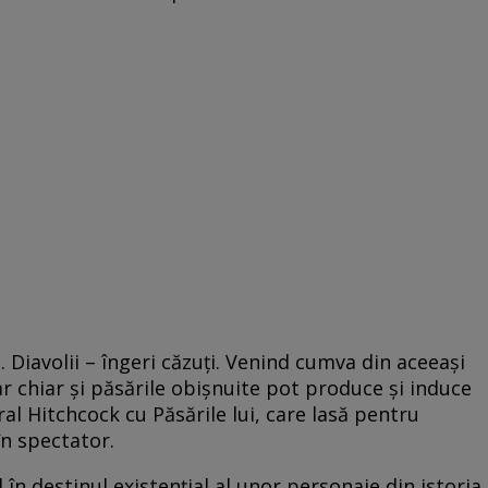
. Diavolii – îngeri căzuți. Venind cumva din aceeași
r chiar și păsările obișnuite pot produce și induce
ral Hitchcock cu Păsările lui, care lasă pentru
în spectator.
 în destinul existențial al unor personaje din istoria