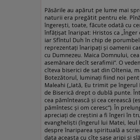
Păsările au apărut pe lume mai spre s
naturii era pregătit pentru ele. Pînă
îngerești, toate, făcute odată cu ce
înfățișat înaripat: Hristos ca „Înger
iar Sfîntul Duh în chip de porumbel
reprezentați înaripați și oamenii 
cu Dumnezeu. Maica Domnului, cea „
asemănare decît serafimii“. O vedem 
cîteva biserici de sat din Oltenia, m
Botezătorul, luminați fiind noi pen
Maleahi („Iată, Eu trimit pe îngerul 
de Biserică drept o dublă punte. Înt
cea pămîntească și cea cerească (es
pămîntesc şi om ceresc“). În prelun
apreciați de creștini a fi îngeri în 
evangheliști (îngerul lui Matei, leul 
despre înariparea spirituală a scrier
data aceasta cu cîte șase aripi și 