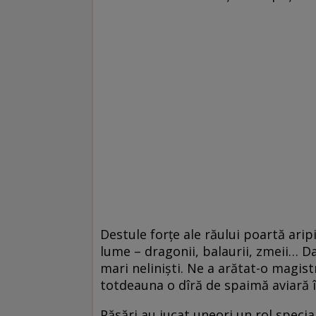
Destule forțe ale răului poartă aripi
lume – dragonii, balaurii, zmeii… Da
mari neliniști. Ne a arătat-o magist
totdeauna o dîră de spaimă aviară 
Păsări au jucat uneori un rol special