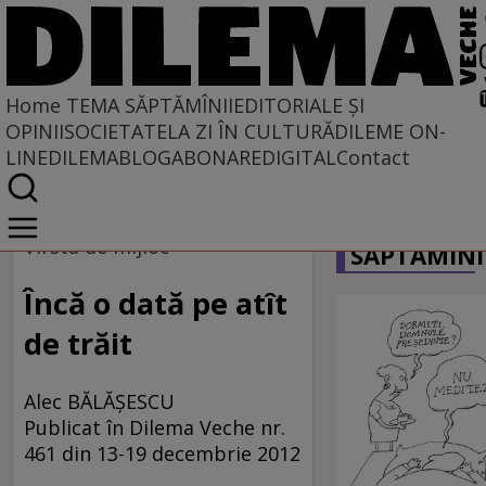
Home
TEMA SĂPTĂMÎNII
EDITORIALE ȘI
OPINII
SOCIETATE
LA ZI ÎN CULTURĂ
DILEME ON-
LINE
DILEMABLOG
ABONARE
DIGITAL
Contact
Home
CARICATU
Tema săptămînii
Vîrsta de mijloc
SĂPTĂMÎNI
Încă o dată pe atît
de trăit
Alec BĂLĂŞESCU
Publicat în Dilema Veche nr.
461 din 13-19 decembrie 2012