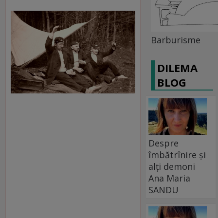
Barburisme
DILEMA
BLOG
Despre
îmbătrînire și
alți demoni
Ana Maria
SANDU