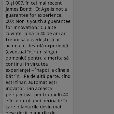
Q şi 007, în cel mai recent
James Bond: „Q: Age is not a
guarantee for experience.
007: Nor is youth a guarantee
for innovation.“ Cu alte
cuvinte, pînă la 40 de ani ar
trebui să dovedeşti că ai
acumulat destulă experienţă
(eventual într-un singur
domeniu) pentru a merita să
continui în virtutea
experienţei – înapoi la cîinele
bătrîn... Pe de altă parte, cînd
eşti tînăr, automat eşti
inovator. Din această
perspectivă, pentru mulţi 40
e începutul unei perioade în
care bilanţurile devin mai
dese decît planurile de