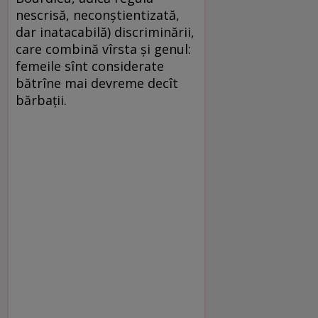
nescrisă, neconştientizată,
dar inatacabilă) discriminării,
care combină vîrsta şi genul:
femeile sînt considerate
bătrîne mai devreme decît
bărbaţii.