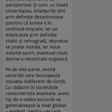
perspectivă. Şi cum, cu toată
sinceritatea, bilanţurile sînt
prin definiţie dezastruoase
(pentru că lumea e în
continuă mişcare, iar un
bilanţ este prin definiţie
static şi retrograd), depresia
se poate instala, iar noua
maşină sport, eventual roşie,
devine o necesitate organică.
Pe de altă parte, există
societăţi care încurajează
inovaţia indiferent de vîrstă.
Cu rădăcini în societăţile
consumeriste avansate, acest
tip de a vedea lucrurile se
generalizează la nivel global
– evident, pentru cei care