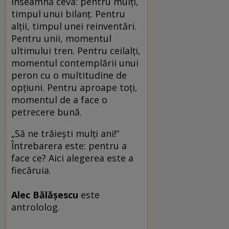
înseamnă ceva: pentru mulţi,
timpul unui bilanţ. Pentru
alţii, timpul unei reinventări.
Pentru unii, momentul
ultimului tren. Pentru ceilalţi,
momentul contemplării unui
peron cu o multitudine de
opţiuni. Pentru aproape toţi,
momentul de a face o
petrecere bună.
„Să ne trăieşti mulţi ani!“
Întrebarera este: pentru a
face ce? Aici alegerea este a
fiecăruia.
Alec Bălăşescu
este
antrololog.