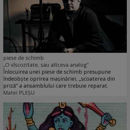
piese de schimb
„O vîscozitate, sau altceva analog”
Înlocuirea unei piese de schimb presupune
îndeobște oprirea mașinăriei, „scoaterea din
priză” a ansamblului care trebuie reparat.
Matei PLEŞU