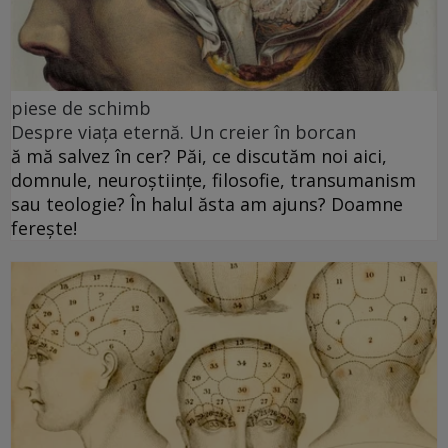
piese de schimb
Despre viața eternă. Un creier în borcan
ă mă salvez în cer? Păi, ce discutăm noi aici,
domnule, neuroștiințe, filosofie, transumanism
sau teologie? În halul ăsta am ajuns? Doamne
ferește!