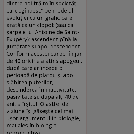
dintre noi trăim în societăţi
care „gîndesc“ pe modelul
evoluţiei cu un grafic care
arată ca un clopot (sau ca
şarpele lui Antoine de Saint-
Exupéry): ascendent pînă la
jumătate şi apoi descendent.
Conform acestei curbe, în jur
de 40 oricine a atins apogeul,
după care ar începe o
perioadă de platou şi apoi
slăbirea puterilor,
descinderea în inactivitate,
pasivitate şi, după alţi 40 de
ani, sfîrşitul. O astfel de
viziune îşi găseşte cel mai
uşor argumentul în biologie,
mai ales în biologia
reproductivă.