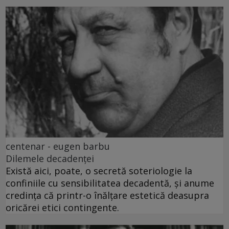
centenar - eugen barbu
Dilemele decadenței
Există aici, poate, o secretă soteriologie la
confiniile cu sensibilitatea decadentă, și anume
credința că printr-o înălțare estetică deasupra
oricărei etici contingente.