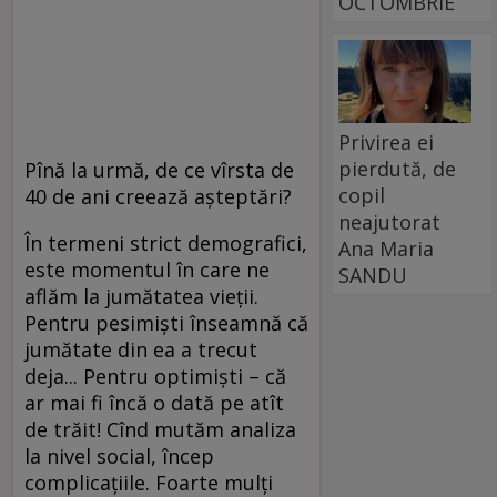
OCTOMBRIE
Privirea ei
pierdută, de
Pînă la urmă, de ce vîrsta de
copil
40 de ani creează aşteptări?
neajutorat
În termeni strict demografici,
Ana Maria
este momentul în care ne
SANDU
aflăm la jumătatea vieţii.
Pentru pesimişti înseamnă că
jumătate din ea a trecut
deja... Pentru optimişti – că
ar mai fi încă o dată pe atît
de trăit! Cînd mutăm analiza
la nivel social, încep
complicaţiile. Foarte mulţi