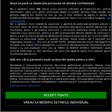
Nouă ne pasă ca datele tale personale să rămână confidențiale
Noi și partenerii noștri
606
stocăm și/sau accesăm informații pe dispozitivul dvs., precum
identificatorii cookie unici pentru prelucrarea datelor cu caracter personal. Puteți accepta sau
gestiona alegerile dvs. făcând clic mai jos sau în orice moment, pe pagina cu politica de
confidențialitate. Aceste alegeri vor fi raportate partenerilor noștri și nu vă vor afecta navigarea.
Mai
multe detalii
Noi si partenerii nostri (retelele de socializare si agentiile de publicitate partenere, precum si
furnizorii nostri de servicii de date analitice) prelucram date pentru a permite website-ului sa
functioneze, pentru a personaliza continutul si anunturile publicitare afisate in functie de
dalí
interesele si/sau profilul dvs., pentru a va oferi functionalitati aferente retelelor de socializare si
pentru a analiza traficul pe website. Beneficiati de drepturile prevazute de art. 15-22 din GDPR in
Dalí la București
legatura cu prelucrarea datelor cu caracter personal. Aceste drepturi pot fi exercitate prin
modalitatea indicata
aici
. Prin click pe “ACCEPT TOATE”, acceptati folosirea tuturor Tehnologiilor de
Dalí vorbește românilor pe limba lor,
tip Cookie, care implica inclusiv acceptul dvs. cu privire la stocarea/accesarea informatiilor de catre
Vendor-ii cu care colaboram. Prin click pe “VREAU SA MODIFIC SETARILE INDIVIDUAL” puteti
spunîndu‑le, totuși, o poveste pe care nu o pot
schimba preferintele in mod individual, mai putin cele legate de cookie strict necesare pentru
functionarea website-ului.
auzi de la nici un alt artist.
Atât noi, cât și partenerii noștri prelucrăm datele pentru a oferi:
Sever VOINESCU
Dezvoltarea și îmbunătățirea serviciilor. Măsurarea performanței reclamelor. Stocarea și/sau
accesarea informațiilor de pe un dispozitiv. Utilizarea profilurilor pentru selectarea conținutului
personalizat. Crearea profilurilor de conținut personalizat. Utilizarea profilurilor pentru selectarea
publicității personalizate. Crearea profilurilor pentru publicitate personalizată. Măsurarea
performanței conținutului. Înțelegerea publicului prin statistici sau combinații de date din surse
diferite. Utilizarea de date limitate pentru a selecta publicitatea. Utilizarea datelor limitate pentru
a selecta conținutul. Date precise de geolocație și identificarea prin scanarea dispozitivului.
Listă parteneri (furnizori)
ACCEPT TOATE
VREAU SA MODIFIC SETARILE INDIVIDUAL