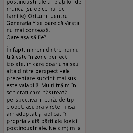
postindustriale a relaţiilor de
muncă (şi, de ce nu, de
familie). Oricum, pentru
Generaţia Y se pare că vîrsta
nu mai contează.
Oare aşa să fie?
În fapt, nimeni dintre noi nu
trăieşte în zone perfect
izolate, în care doar una sau
alta dintre perspectivele
prezentate succint mai sus
este valabilă. Mulţi trăim în
societăţi care păstrează
perspectiva lineară, de tip
clopot, asupra vîrstei, însă
am adoptat şi aplicat în
propria viaţă părţi ale logicii
postindustriale. Ne simţim la