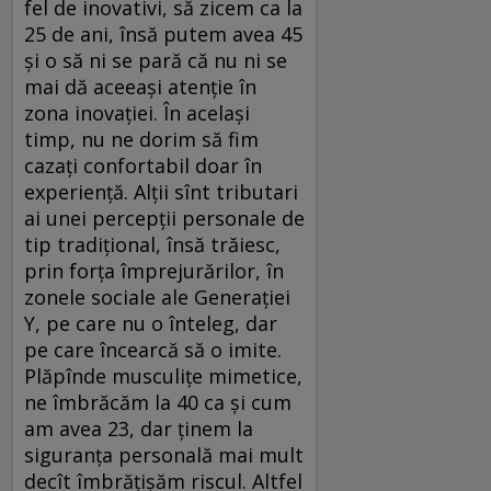
fel de inovativi, să zicem ca la
25 de ani, însă putem avea 45
şi o să ni se pară că nu ni se
mai dă aceeaşi atenţie în
zona inovaţiei. În acelaşi
timp, nu ne dorim să fim
cazaţi confortabil doar în
experienţă. Alţii sînt tributari
ai unei percepţii personale de
tip tradiţional, însă trăiesc,
prin forţa împrejurărilor, în
zonele sociale ale Generaţiei
Y, pe care nu o înteleg, dar
pe care încearcă să o imite.
Plăpînde musculiţe mimetice,
ne îmbrăcăm la 40 ca şi cum
am avea 23, dar ţinem la
siguranţa personală mai mult
decît îmbrăţişăm riscul. Altfel