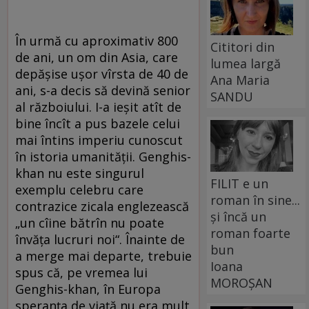
În urmă cu aproximativ 800
Cititori din
de ani, un om din Asia, care
lumea largă
depăşise uşor vîrsta de 40 de
Ana Maria
ani, s-a decis să devină senior
SANDU
al războiului. I-a ieşit atît de
bine încît a pus bazele celui
mai întins imperiu cunoscut
în istoria umanităţii. Genghis-
khan nu este singurul
FILIT e un
exemplu celebru care
roman în sine...
contrazice zicala englezească
și încă un
„un cîine bătrîn nu poate
roman foarte
învăţa lucruri noi“. Înainte de
bun
a merge mai departe, trebuie
Ioana
spus că, pe vremea lui
MOROȘAN
Genghis-khan, în Europa
speranţa de viaţă nu era mult