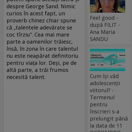
despre George Sand. Nimic
curios în acest fapt, un
Feel good -
proverb chinez chiar spune
după FILIT -
că „talentele adevărate se
Ana Maria
coc tîrziu“. Cea mai mare
SANDU
parte a oamenilor trăiesc,
însă, în zona în care talentul
nu este neapărat definitoriu
pentru viaţa lor. Deşi, pe de
altă parte, a trăi frumos
Cum își văd
necesită talent.
adolescenții
viitorul? -
Termenul
pentru
înscrieri s-a
prelungit până
la data de 11