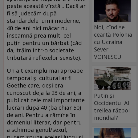
peste această vîrstă... Dacă ar
fi să judecăm după
standardele lumii moderne,
Noi, cînd se
40 de ani nici măcar nu
ceartă Polonia
înseamnă prea mult, cel
cu Ucraina
puţin pentru un bărbat (căci
Sever
da, trăim într-o societate
VOINESCU
tributară reflexelor sexiste).
Un alt exemplu mai aproape
temporal şi cultural ar fi
Goethe care, deşi era
cunoscut deja la 23 de ani, a
Putin și
publicat cele mai importante
Occidentul Al
lucrări după 40 (ba chiar 50)
treilea război
de ani. Pentru a rămîne în
mondial?
domeniul literar, dar pentru
a schimba genul/sexul,
putem spune acelaşi lucru şi