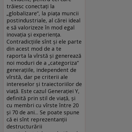
trăiesc conectaţi la
„globalizare“, la piaţa muncii
postindustriale, al cărei ideal
e să valorizeze în mod egal
inovaţia şi experienţa.
Contradicţiile sînt şi ele parte
din acest mod de a te
raporta la vîrstă şi generează
noi moduri de a „categoriza“
generaţiile, independent de
vîrstă, dar pe criterii ale
intereselor şi traiectoriilor de
viaţă. Este cazul Generaţiei Y,
definită prin stil de viaţă, şi
cu membri cu vîrste între 20
şi 70 de ani... Se poate spune
că ei sînt reprezentanţii
destructurării