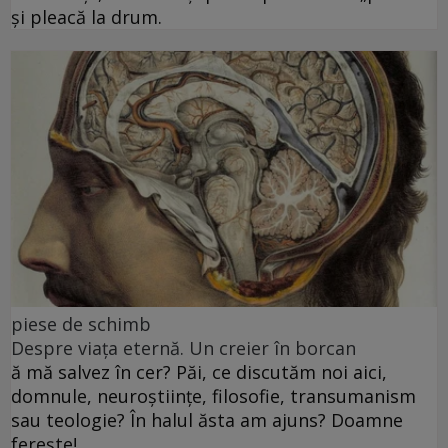
și pleacă la drum.
piese de schimb
Despre viața eternă. Un creier în borcan
ă mă salvez în cer? Păi, ce discutăm noi aici,
domnule, neuroștiințe, filosofie, transumanism
sau teologie? În halul ăsta am ajuns? Doamne
ferește!