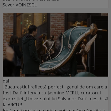
Sever VOINESCU
dalí
„Bucureștiul reflectă perfect genul de om care a
fost Dalí“ interviu cu Jasmine MERLI, curatorul
expoziției „Universului lui Salvador Dalí“ deschisă
la ARCUB
Însă, mai presus de orice, noi sperăm că vizita o