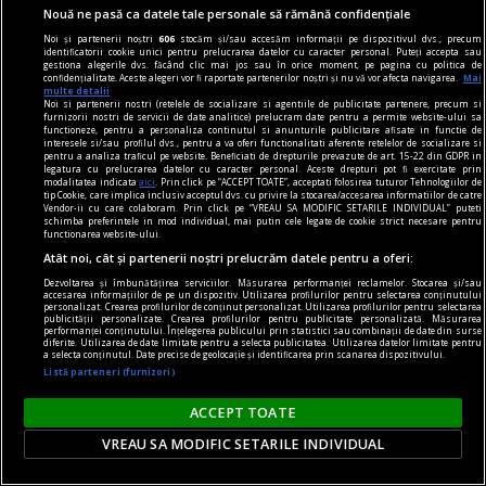
Nouă ne pasă ca datele tale personale să rămână confidențiale
Noi și partenerii noștri
606
stocăm și/sau accesăm informații pe dispozitivul dvs., precum
identificatorii cookie unici pentru prelucrarea datelor cu caracter personal. Puteți accepta sau
noile fanatisme
gestiona alegerile dvs. făcând clic mai jos sau în orice moment, pe pagina cu politica de
confidențialitate. Aceste alegeri vor fi raportate partenerilor noștri și nu vă vor afecta navigarea.
Mai
Dragă Domnule Cioran,
multe detalii
Noi si partenerii nostri (retelele de socializare si agentiile de publicitate partenere, precum si
Pe vremuri, m-ați fi vrut arestat; acum, trebuie
furnizorii nostri de servicii de date analitice) prelucram date pentru a permite website-ului sa
functioneze, pentru a personaliza continutul si anunturile publicitare afisate in functie de
să-mi acceptați o „distanță ironică de destinul
interesele si/sau profilul dvs., pentru a va oferi functionalitati aferente retelelor de socializare si
pentru a analiza traficul pe website. Beneficiati de drepturile prevazute de art. 15-22 din GDPR in
nostru”. Vai, lumea merge înainte cu „semi-
legatura cu prelucrarea datelor cu caracter personal. Aceste drepturi pot fi exercitate prin
modalitatea indicata
aici
. Prin click pe “ACCEPT TOATE”, acceptati folosirea tuturor Tehnologiilor de
idealuri”!
tip Cookie, care implica inclusiv acceptul dvs. cu privire la stocarea/accesarea informatiilor de catre
Vendor-ii cu care colaboram. Prin click pe “VREAU SA MODIFIC SETARILE INDIVIDUAL” puteti
schimba preferintele in mod individual, mai putin cele legate de cookie strict necesare pentru
functionarea website-ului.
Atât noi, cât și partenerii noștri prelucrăm datele pentru a oferi:
Dezvoltarea și îmbunătățirea serviciilor. Măsurarea performanței reclamelor. Stocarea și/sau
accesarea informațiilor de pe un dispozitiv. Utilizarea profilurilor pentru selectarea conținutului
personalizat. Crearea profilurilor de conținut personalizat. Utilizarea profilurilor pentru selectarea
publicității personalizate. Crearea profilurilor pentru publicitate personalizată. Măsurarea
performanței conținutului. Înțelegerea publicului prin statistici sau combinații de date din surse
diferite. Utilizarea de date limitate pentru a selecta publicitatea. Utilizarea datelor limitate pentru
a selecta conținutul. Date precise de geolocație și identificarea prin scanarea dispozitivului.
Listă parteneri (furnizori)
ACCEPT TOATE
VREAU SA MODIFIC SETARILE INDIVIDUAL