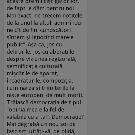
aceste premii cîştigătorilor,
de fapt le dăm pentru noi.
Mai exact, ne trecem notiţele
de la unul la altul, admirîndu-
ne cît de fini cunoscători
sîntem şi ignorînd marele
public". Aşa că, jos cu
delirurile, jos cu aberaţiile
despre viziunea regizorală,
semnificaţia culturală,
mişcările de aparat,
încadraturile, compoziţia,
iluminarea şi trimiterile la
nişte europeni de mult morţi.
Trăiască democraţia de tipul
"opinia mea e la fel de
valabilă cu a ta!". Democraţie?
Mai degrabă un nou soi de
fascism: uităţi-vă, de pildă,