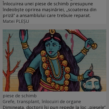
Înlocuirea unei piese de schimb presupune
îndeobște oprirea mașinăriei, „scoaterea din
priză” a ansamblului care trebuie reparat.
Matei PLEŞU
piese de schimb
Grefe, transplant, înlocuiri de organe
Dimineața, doctorii își pun repede la loc „piesele”