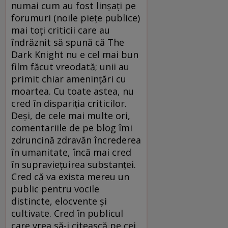
numai cum au fost linşaţi pe
forumuri (noile pieţe publice)
mai toţi criticii care au
îndrăznit să spună că The
Dark Knight nu e cel mai bun
film făcut vreodată; unii au
primit chiar ameninţări cu
moartea. Cu toate astea, nu
cred în dispariţia criticilor.
Deşi, de cele mai multe ori,
comentariile de pe blog îmi
zdruncină zdravăn încrederea
în umanitate, încă mai cred
în supravieţuirea substanţei.
Cred că va exista mereu un
public pentru vocile
distincte, elocvente şi
cultivate. Cred în publicul
care vrea să-i citească pe cei