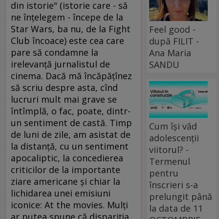
din istorie" (istorie care - să
ne înţelegem - începe de la
Star Wars, ba nu, de la Fight
Feel good -
Club încoace) este cea care
după FILIT -
pare să condamne la
Ana Maria
irelevanţă jurnalistul de
SANDU
cinema. Dacă mă încăpăţînez
să scriu despre asta, cînd
lucruri mult mai grave se
întîmplă, o fac, poate, dintr-
un sentiment de castă. Timp
Cum își văd
de luni de zile, am asistat de
adolescenții
la distanţă, cu un sentiment
viitorul? -
apocaliptic, la concedierea
Termenul
criticilor de la importante
pentru
ziare americane şi chiar la
înscrieri s-a
lichidarea unei emisiuni
prelungit până
iconice: At the movies. Mulţi
la data de 11
ar putea spune că dispariţia