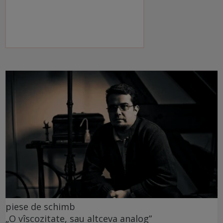
piese de schimb
„O vîscozitate, sau altceva analog”