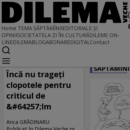
Home
TEMA SĂPTĂMÎNII
EDITORIALE ȘI
OPINII
SOCIETATE
LA ZI ÎN CULTURĂ
DILEME ON-
LINE
DILEMABLOG
ABONARE
DIGITAL
Contact
Home
CARICATU
Tema săptămînii
SĂPTĂMÎNI
Încă nu trageţi
clopotele pentru
criticul de
&#64257;lm
Anca GRĂDINARU
Publicat în Dilema Veche nr.