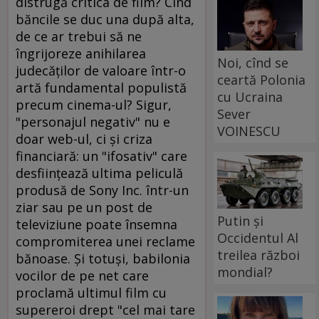
distrugă critica de film? Cînd
băncile se duc una după alta,
de ce ar trebui să ne
îngrijoreze anihilarea
Noi, cînd se
judecăţilor de valoare într-o
ceartă Polonia
artă fundamental populistă
cu Ucraina
precum cinema-ul? Sigur,
Sever
"personajul negativ" nu e
VOINESCU
doar web-ul, ci şi criza
financiară: un "ifosativ" care
desfiinţează ultima peliculă
produsă de Sony Inc. într-un
ziar sau pe un post de
Putin și
televiziune poate însemna
Occidentul Al
compromiterea unei reclame
treilea război
bănoase. Şi totuşi, babilonia
mondial?
vocilor de pe net care
proclamă ultimul film cu
supereroi drept "cel mai tare