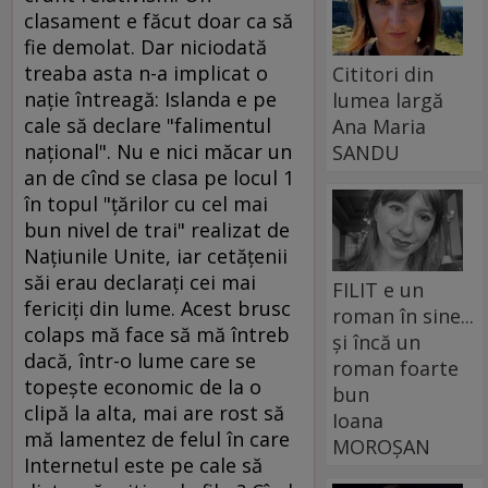
clasament e făcut doar ca să
fie demolat. Dar niciodată
treaba asta n-a implicat o
Cititori din
naţie întreagă: Islanda e pe
lumea largă
cale să declare "falimentul
Ana Maria
naţional". Nu e nici măcar un
SANDU
an de cînd se clasa pe locul 1
în topul "ţărilor cu cel mai
bun nivel de trai" realizat de
Naţiunile Unite, iar cetăţenii
săi erau declaraţi cei mai
FILIT e un
fericiţi din lume. Acest brusc
roman în sine...
colaps mă face să mă întreb
și încă un
dacă, într-o lume care se
roman foarte
topeşte economic de la o
bun
clipă la alta, mai are rost să
Ioana
mă lamentez de felul în care
MOROȘAN
Internetul este pe cale să