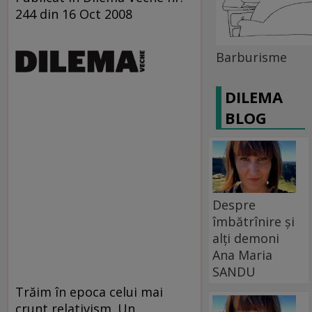
244 din 16 Oct 2008
Barburisme
DILEMA
BLOG
Despre
îmbătrînire și
alți demoni
Ana Maria
SANDU
Trăim în epoca celui mai
crunt relativism. Un