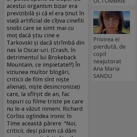
OCTOMBRIE
acestui organism bizar era
previzibilă şi că el era ţinut în
viaţă artificial de cîţiva cinefili
snobi care se simt mai cu
moţ dacă ştiu cine e
Privirea ei
Tarkovski şi dacă strîmbă din
pierdută, de
nas la Oscar-uri. (Crash, în
copil
detrimentul lui Brokeback
neajutorat
Mountain, ce impietate!?) În
Ana Maria
viziunea multor blogări,
SANDU
criticii de film sînt nişte
alienaţi, nişte desincronizaţi
care, la sfîrşit de an, fac
topuri cu filme triste pe care
nu le-a văzut nimeni. Richard
Corliss oglindea ironic în
Time această părere: "Noi,
criticii, deşi părem că dăm