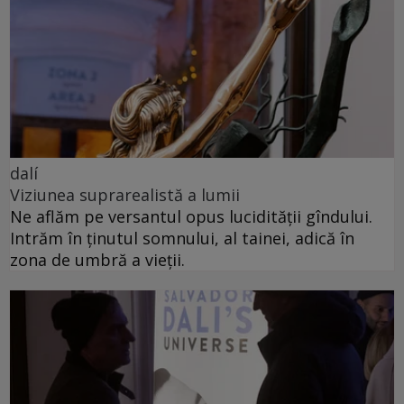
dalí
Viziunea suprarealistă a lumii
Ne aflăm pe versantul opus lucidității gîndului.
Intrăm în ținutul somnului, al tainei, adică în
zona de umbră a vieții.