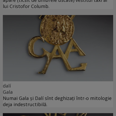
apare (ticsit de umbrele uscate) vestitul taxi al
lui Cristofor Columb.
dalí
Gala
Numai Gala și Dalí sînt deghizați într‑o mitologie
deja indestructibilă.