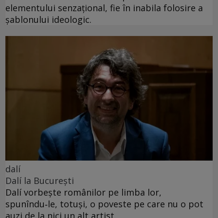
elementului senzațional, fie în inabila folosire a
șablonului ideologic.
dalí
Dalí la București
Dalí vorbește românilor pe limba lor,
spunîndu‑le, totuși, o poveste pe care nu o pot
auzi de la nici un alt artist.