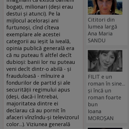
bogaţi, milionari (deşi erau
destui şi atunci). Pe la
Cititori din
mijlocul aceloraşi ani
lumea largă
furtunoşi, cînd cîteva
Ana Maria
exemplare ale acestei
SANDU
categorii au ieşit la iveală,
opinia publică generală era
că nu puteau fi altfel decît
dubioşi: banii lor nu puteau
veni decît dintr-o abilă - şi
frauduloasă - mînuire a
FILIT e un
fondurilor de partid şi ale
roman în sine...
securităţii regimului apus
și încă un
(deşi, dacă-i întrebai,
roman foarte
majoritatea dintre ei
bun
declarau că au pornit în
Ioana
afaceri vînzîndu-şi televizorul
MOROȘAN
color...). Viziunea generală