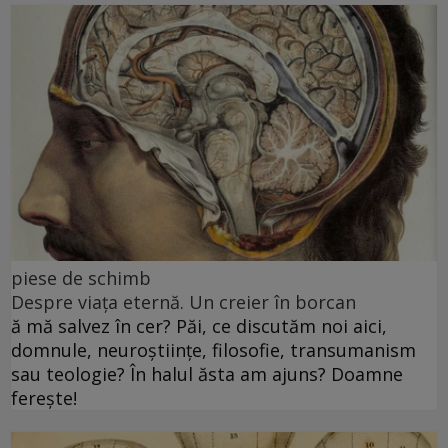
piese de schimb
Despre viața eternă. Un creier în borcan
ă mă salvez în cer? Păi, ce discutăm noi aici,
domnule, neuroștiințe, filosofie, transumanism
sau teologie? În halul ăsta am ajuns? Doamne
ferește!