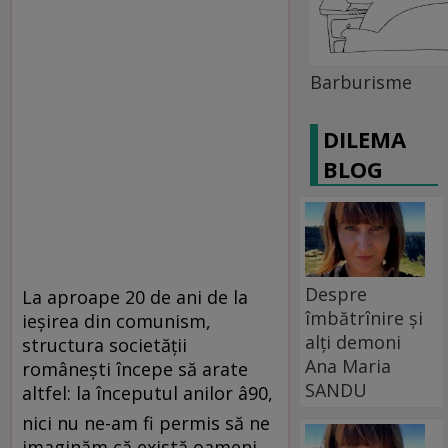
Barburisme
DILEMA
BLOG
Despre
La aproape 20 de ani de la
îmbătrînire și
ieşirea din comunism,
alți demoni
structura societăţii
Ana Maria
româneşti începe să arate
SANDU
altfel: la începutul anilor â90,
nici nu ne-am fi permis să ne
imaginăm că există oameni