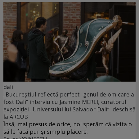
dalí
„Bucureștiul reflectă perfect genul de om care a
fost Dalí“ interviu cu Jasmine MERLI, curatorul
expoziției „Universului lui Salvador Dalí“ deschisă
la ARCUB
Însă, mai presus de orice, noi sperăm că vizita o
să le facă pur și simplu plăcere.
Sever VOINESCU