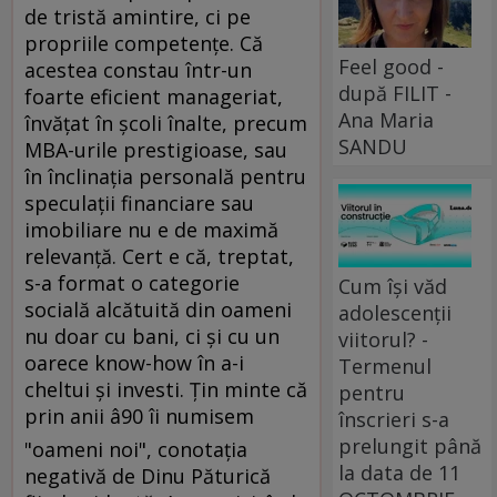
de tristă amintire, ci pe
propriile competenţe. Că
Feel good -
acestea constau într-un
după FILIT -
foarte eficient manageriat,
Ana Maria
învăţat în şcoli înalte, precum
SANDU
MBA-urile prestigioase, sau
în înclinaţia personală pentru
speculaţii financiare sau
imobiliare nu e de maximă
relevanţă. Cert e că, treptat,
s-a format o categorie
Cum își văd
socială alcătuită din oameni
adolescenții
nu doar cu bani, ci şi cu un
viitorul? -
oarece know-how în a-i
Termenul
cheltui şi investi. Ţin minte că
pentru
prin anii â90 îi numisem
înscrieri s-a
prelungit până
"oameni noi", conotaţia
la data de 11
negativă de Dinu Păturică