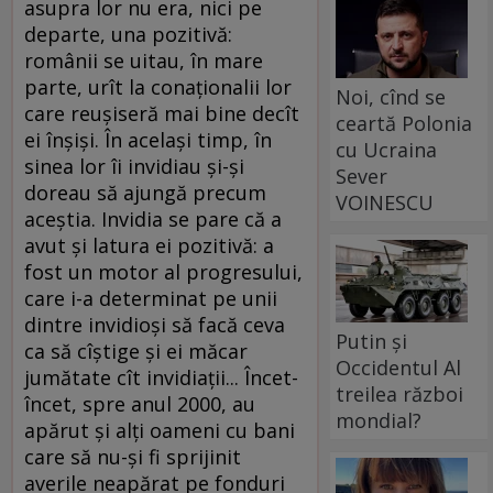
asupra lor nu era, nici pe
departe, una pozitivă:
românii se uitau, în mare
parte, urît la conaţionalii lor
Noi, cînd se
care reuşiseră mai bine decît
ceartă Polonia
ei înşişi. În acelaşi timp, în
cu Ucraina
sinea lor îi invidiau şi-şi
Sever
doreau să ajungă precum
VOINESCU
aceştia. Invidia se pare că a
avut şi latura ei pozitivă: a
fost un motor al progresului,
care i-a determinat pe unii
dintre invidioşi să facă ceva
Putin și
ca să cîştige şi ei măcar
Occidentul Al
jumătate cît invidiaţii... Încet-
treilea război
încet, spre anul 2000, au
mondial?
apărut şi alţi oameni cu bani
care să nu-şi fi sprijinit
averile neapărat pe fonduri