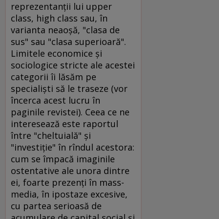
reprezentanţii lui upper
class, high class sau, în
varianta neaoşă, "clasa de
sus" sau "clasa superioară".
Limitele economice şi
sociologice stricte ale acestei
categorii îi lăsăm pe
specialişti să le traseze (vor
încerca acest lucru în
paginile revistei). Ceea ce ne
interesează este raportul
între "cheltuială" şi
"investiţie" în rîndul acestora:
cum se împacă imaginile
ostentative ale unora dintre
ei, foarte prezenţi în mass-
media, în ipostaze excesive,
cu partea serioasă de
acumulare de capital social şi