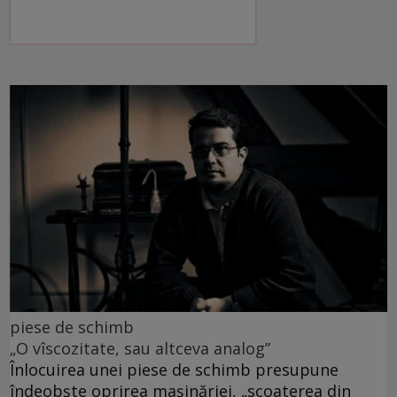
piese de schimb
„O vîscozitate, sau altceva analog”
Înlocuirea unei piese de schimb presupune
îndeobște oprirea mașinăriei, „scoaterea din