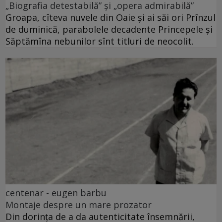
„Biografia detestabilă” și „opera admirabilă”
Groapa, cîteva nuvele din Oaie și ai săi ori Prînzul
de duminică, parabolele decadente Princepele și
Săptămîna nebunilor sînt titluri de neocolit.
centenar - eugen barbu
Montaje despre un mare prozator
Din dorința de a da autenticitate însemnării,