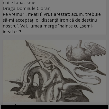
noile fanatisme
Dragă Domnule Cioran,
Pe vremuri, m-ați fi vrut arestat; acum, trebuie
să-mi acceptați o „distanță ironică de destinul
nostru”. Vai, lumea merge înainte cu „semi-
idealuri”!
noile fanatisme