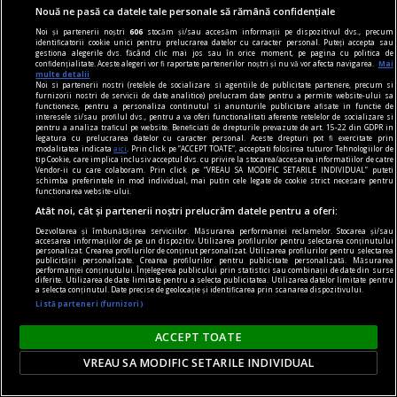
„Rezistența acerbă a tuturor partidelor de a se
Nouă ne pasă ca datele tale personale să rămână confidențiale
popula cu membri educați: cea mai nocivă formă
Noi și partenerii noștri
606
stocăm și/sau accesăm informații pe dispozitivul dvs., precum
identificatorii cookie unici pentru prelucrarea datelor cu caracter personal. Puteți accepta sau
de fanatism românesc” interviu cu jurnalistul
gestiona alegerile dvs. făcând clic mai jos sau în orice moment, pe pagina cu politica de
confidențialitate. Aceste alegeri vor fi raportate partenerilor noștri și nu vă vor afecta navigarea.
Mai
Cătălin PRISACARIU, cofondator Defapt.ro
multe detalii
Noi si partenerii nostri (retelele de socializare si agentiile de publicitate partenere, precum si
Asta e o întrebare care are foarte multe
furnizorii nostri de servicii de date analitice) prelucram date pentru a permite website-ului sa
functioneze, pentru a personaliza continutul si anunturile publicitare afisate in functie de
variabile: locul, perioada, online, offline, vîrsta,
interesele si/sau profilul dvs., pentru a va oferi functionalitati aferente retelelor de socializare si
pentru a analiza traficul pe website. Beneficiati de drepturile prevazute de art. 15-22 din GDPR in
educația și tot așa.
legatura cu prelucrarea datelor cu caracter personal. Aceste drepturi pot fi exercitate prin
modalitatea indicata
aici
. Prin click pe “ACCEPT TOATE”, acceptati folosirea tuturor Tehnologiilor de
tip Cookie, care implica inclusiv acceptul dvs. cu privire la stocarea/accesarea informatiilor de catre
Vendor-ii cu care colaboram. Prin click pe “VREAU SA MODIFIC SETARILE INDIVIDUAL” puteti
schimba preferintele in mod individual, mai putin cele legate de cookie strict necesare pentru
Parteneri
functionarea website-ului.
Atât noi, cât și partenerii noștri prelucrăm datele pentru a oferi:
Dezvoltarea și îmbunătățirea serviciilor. Măsurarea performanței reclamelor. Stocarea și/sau
accesarea informațiilor de pe un dispozitiv. Utilizarea profilurilor pentru selectarea conținutului
personalizat. Crearea profilurilor de conținut personalizat. Utilizarea profilurilor pentru selectarea
publicității personalizate. Crearea profilurilor pentru publicitate personalizată. Măsurarea
performanței conținutului. Înțelegerea publicului prin statistici sau combinații de date din surse
diferite. Utilizarea de date limitate pentru a selecta publicitatea. Utilizarea datelor limitate pentru
a selecta conținutul. Date precise de geolocație și identificarea prin scanarea dispozitivului.
Listă parteneri (furnizori)
ACCEPT TOATE
VREAU SA MODIFIC SETARILE INDIVIDUAL