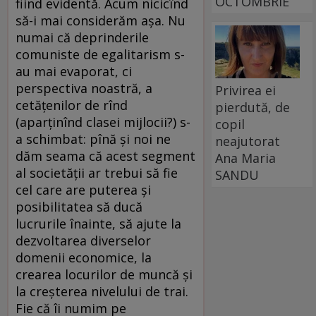
OCTOMBRIE
fiind evidentă. Acum nicicînd
să-i mai considerăm aşa. Nu
numai că deprinderile
comuniste de egalitarism s-
au mai evaporat, ci
perspectiva noastră, a
Privirea ei
cetăţenilor de rînd
pierdută, de
(aparţinînd clasei mijlocii?) s-
copil
a schimbat: pînă şi noi ne
neajutorat
dăm seama că acest segment
Ana Maria
al societăţii ar trebui să fie
SANDU
cel care are puterea şi
posibilitatea să ducă
lucrurile înainte, să ajute la
dezvoltarea diverselor
domenii economice, la
crearea locurilor de muncă şi
la creşterea nivelului de trai.
Fie că îi numim pe