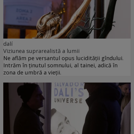
dalí
Viziunea suprarealistă a lumii
Ne aflăm pe versantul opus lucidității gîndului.
Intrăm în ținutul somnului, al tainei, adică în
zona de umbră a vieții.