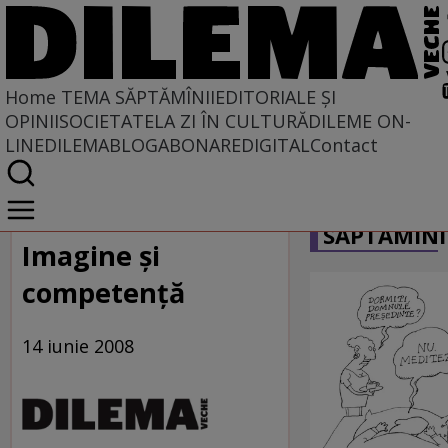
Home
TEMA SĂPTĂMÎNII
EDITORIALE ȘI
OPINII
SOCIETATE
LA ZI ÎN CULTURĂ
DILEME ON-
LINE
DILEMABLOG
ABONARE
DIGITAL
Contact
Home
CARICATU
Tema săptămînii
SĂPTĂMÎNI
Imagine şi
competenţă
14 iunie 2008