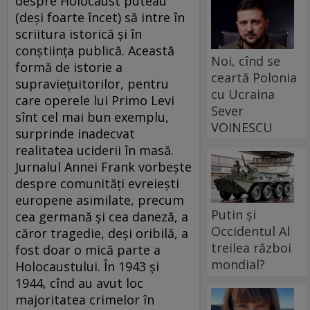
despre Holocaust puteau
(deşi foarte încet) să intre în
scriitura istorică şi în
conştiinţa publică. Această
Noi, cînd se
formă de istorie a
ceartă Polonia
supravieţuitorilor, pentru
cu Ucraina
care operele lui Primo Levi
Sever
sînt cel mai bun exemplu,
VOINESCU
surprinde inadecvat
realitatea uciderii în masă.
Jurnalul Annei Frank vorbeşte
despre comunităţi evreieşti
europene asimilate, precum
Putin și
cea germană şi cea daneză, a
Occidentul Al
căror tragedie, deşi oribilă, a
treilea război
fost doar o mică parte a
mondial?
Holocaustului. În 1943 şi
1944, cînd au avut loc
majoritatea crimelor în