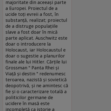
majoritate din aceeaşi parte
a Europei. Proiectul de a
ucide toţi evreii a fost, în
substanţă, realizat; proiectul
de a distruge populaţiile
slave a fost doar în mică
parte aplicat. Auschwitz este
doar o introducere la
Holocaust, iar Holocaustul e
doar o sugestie a planurilor
finale ale lui Hitler. Cărţile lui
Grossman " Panta Rhei şi
Viaţă şi destin " redenumesc
teroarea, nazistă şi sovietică
deopotrivă, şi ne amintesc că
fie şi o caracterizare totală a
politicilor germane de
ucidere în masă este
incompletă ca istorie a