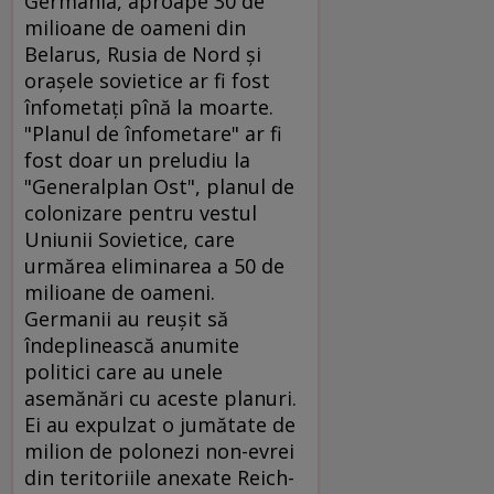
Germania, aproape 30 de
milioane de oameni din
Belarus, Rusia de Nord şi
oraşele sovietice ar fi fost
înfometaţi pînă la moarte.
"Planul de înfometare" ar fi
fost doar un preludiu la
"Generalplan Ost", planul de
colonizare pentru vestul
Uniunii Sovietice, care
urmărea eliminarea a 50 de
milioane de oameni.
Germanii au reuşit să
îndeplinească anumite
politici care au unele
asemănări cu aceste planuri.
Ei au expulzat o jumătate de
milion de polonezi non-evrei
din teritoriile anexate Reich-