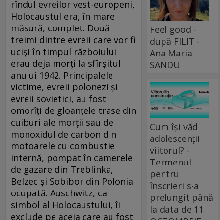
rîndul evreilor vest-europeni,
Holocaustul era, în mare
măsură, complet. Două
Feel good -
treimi dintre evreii care vor fi
după FILIT -
ucişi în timpul războiului
Ana Maria
erau deja morţi la sfîrşitul
SANDU
anului 1942. Principalele
victime, evreii polonezi şi
evreii sovietici, au fost
omorîţi de gloanţele trase din
cuiburi ale morţii sau de
Cum își văd
monoxidul de carbon din
adolescenții
motoarele cu combustie
viitorul? -
internă, pompat în camerele
Termenul
de gazare din Treblinka,
pentru
Belzec şi Sobibor din Polonia
înscrieri s-a
ocupată. Auschwitz, ca
prelungit până
simbol al Holocaustului, îi
la data de 11
exclude pe aceia care au fost