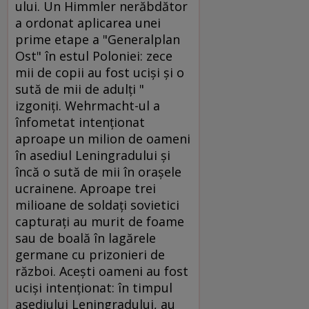
ului. Un Himmler nerăbdător
a ordonat aplicarea unei
prime etape a "Generalplan
Ost" în estul Poloniei: zece
mii de copii au fost ucişi şi o
sută de mii de adulţi "
izgoniţi. Wehrmacht-ul a
înfometat intenţionat
aproape un milion de oameni
în asediul Leningradului şi
încă o sută de mii în oraşele
ucrainene. Aproape trei
milioane de soldaţi sovietici
capturaţi au murit de foame
sau de boală în lagărele
germane cu prizonieri de
război. Aceşti oameni au fost
ucişi intenţionat: în timpul
asediului Leningradului, au