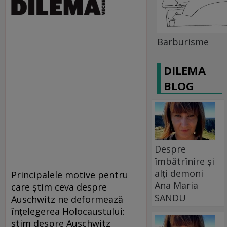
Barburisme
DILEMA
BLOG
Despre
îmbătrînire și
alți demoni
Principalele motive pentru
Ana Maria
care ştim ceva despre
SANDU
Auschwitz ne deformează
înţelegerea Holocaustului:
ştim despre Auschwitz