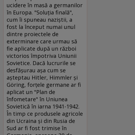
ucidere în masă a germanilor
în Europa. "Soluţia finală",
cum îi spuneau naziştii, a
fost la început numai unul
dintre proiectele de
exterminare care urmau să
fie aplicate după un război
victorios împotriva Uniunii
Sovietice. Dacă lucrurile se
desfăşurau aşa cum se
aşteptau Hitler, Himmler şi
Göring, forţele germane ar fi
aplicat un "Plan de
înfometare" în Uniunea
Sovietică în iarna 1941-1942.
În timp ce produsele agricole
din Ucraina şi din Rusia de
Sud ar fi fost trimise în