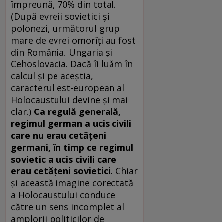
împreună, 70% din total.
(După evreii sovietici şi
polonezi, următorul grup
mare de evrei omorîţi au fost
din România, Ungaria şi
Cehoslovacia. Dacă îi luăm în
calcul şi pe aceştia,
caracterul est-european al
Holocaustului devine şi mai
clar.)
Ca regulă generală,
regimul german a ucis civili
care nu erau cetăţeni
germani, în timp ce regimul
sovietic a ucis civili care
erau cetăţeni sovietici.
Chiar
şi această imagine corectată
a Holocaustului conduce
către un sens incomplet al
amplorii politicilor de