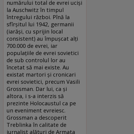
numărului total de evrei ucişi
la Auschwitz în timpul
întregului război. Pînă la
sfîrşitul lui 1942, germanii
(iarăşi, cu sprijin local
consistent) au împuşcat alţi
700.000 de evrei, iar
populaţiile de evrei sovietici
de sub controlul lor au
încetat să mai existe. Au
existat martori şi cronicari
evrei sovietici, precum Vasili
Grossman. Dar lui, ca şi
altora, i s-a interzis să
prezinte Holocaustul ca pe
un eveniment evreiesc.
Grossman a descoperit
Treblinka în calitate de
jurnalist alături de Armata