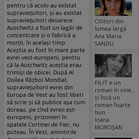
pentru că acolo au existat
supravieţuitori, şi au existat
supravieţuitori deoarece
Cititori din
Auschwitz a fost un lagăr de
lumea largă
concentrare şi o fabrică a
Ana Maria
morţii, în acelaşi timp.
SANDU
Aceştia au fost în mare parte
evrei vest-europeni, pentru
că la Auschwitz aceştia erau
trimişi de obicei. După Al
Doilea Război Mondial,
FILIT e un
supravieţuitorii evrei din
roman în sine...
Europa de Vest au fost liberi
și încă un
să scrie şi să publice aşa cum
roman foarte
doreau, pe cînd evreii est-
bun
europeni, prizonieri în
Ioana
spatele Cortinei de Fier, nu
MOROȘAN
puteau. În Vest, amintirile