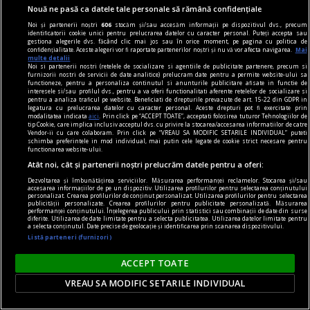
continent întunecat", Ucraina
Nouă ne pasă ca datele tale personale să rămână confidențiale
şi Belarus au fost inima
Noi și partenerii noștri
606
stocăm și/sau accesăm informații pe dispozitivul dvs., precum
identificatorii cookie unici pentru prelucrarea datelor cu caracter personal. Puteți accepta sau
întunericului.
Cu excepţia
gestiona alegerile dvs. făcând clic mai jos sau în orice moment, pe pagina cu politica de
confidențialitate. Aceste alegeri vor fi raportate partenerilor noștri și nu vă vor afecta navigarea.
Mai
Holocaustului, foametea
multe detalii
Noi si partenerii nostri (retelele de socializare si agentiile de publicitate partenere, precum si
colectivizată a fost cel mai
furnizorii nostri de servicii de date analitice) prelucram date pentru a permite website-ului sa
functioneze, pentru a personaliza continutul si anunturile publicitare afisate in functie de
mare dezastru politic în
interesele si/sau profilul dvs., pentru a va oferi functionalitati aferente retelelor de socializare si
pentru a analiza traficul pe website. Beneficiati de drepturile prevazute de art. 15-22 din GDPR in
Europa secolului al XX-lea.
legatura cu prelucrarea datelor cu caracter personal. Aceste drepturi pot fi exercitate prin
modalitatea indicata
aici
. Prin click pe “ACCEPT TOATE”, acceptati folosirea tuturor Tehnologiilor de
Aprecierile istorice care pot
tip Cookie, care implica inclusiv acceptul dvs. cu privire la stocarea/accesarea informatiilor de catre
Vendor-ii cu care colaboram. Prin click pe “VREAU SA MODIFIC SETARILE INDIVIDUAL” puteti
fi privite ca fiind obiective,
schimba preferintele in mod individual, mai putin cele legate de cookie strict necesare pentru
functionarea website-ului.
cum ar fi numărarea
Atât noi, cât și partenerii noștri prelucrăm datele pentru a oferi:
victimelor acţiunilor de
Dezvoltarea și îmbunătățirea serviciilor. Măsurarea performanței reclamelor. Stocarea și/sau
ucidere în masă, ar putea
accesarea informațiilor de pe un dispozitiv. Utilizarea profilurilor pentru selectarea conținutului
personalizat. Crearea profilurilor de conținut personalizat. Utilizarea profilurilor pentru selectarea
ajuta la refacerea unei
publicității personalizate. Crearea profilurilor pentru publicitate personalizată. Măsurarea
performanței conținutului. Înțelegerea publicului prin statistici sau combinații de date din surse
balanţe istorice uşor
diferite. Utilizarea de date limitate pentru a selecta publicitatea. Utilizarea datelor limitate pentru
a selecta conținutul. Date precise de geolocație și identificarea prin scanarea dispozitivului.
pierdute. Germanii care au
Listă parteneri (furnizori)
suferit îngrozitor sub
ACCEPT TOATE
conducerea lui Hitler şi în
VREAU SA MODIFIC SETARILE INDIVIDUAL
timpul războiului nu se
plasează în centrul istoriei