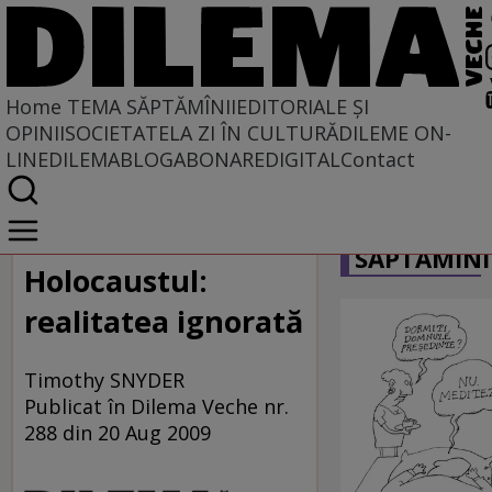
Home
TEMA SĂPTĂMÎNII
EDITORIALE ȘI
OPINII
SOCIETATE
LA ZI ÎN CULTURĂ
DILEME ON-
LINE
DILEMABLOG
ABONARE
DIGITAL
Contact
Home
CARICATU
Tema săptămînii
SĂPTĂMÎNI
Holocaustul:
realitatea ignorată
Timothy SNYDER
Publicat în Dilema Veche nr.
288 din 20 Aug 2009