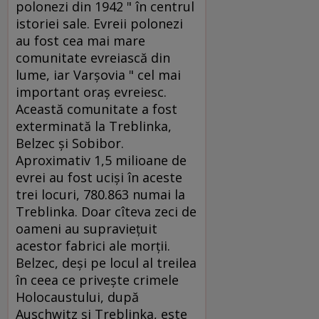
polonezi din 1942 " în centrul
istoriei sale. Evreii polonezi
au fost cea mai mare
comunitate evreiască din
lume, iar Varşovia " cel mai
important oraş evreiesc.
Această comunitate a fost
exterminată la Treblinka,
Belzec şi Sobibor.
Aproximativ 1,5 milioane de
evrei au fost ucişi în aceste
trei locuri, 780.863 numai la
Treblinka. Doar cîteva zeci de
oameni au supravieţuit
acestor fabrici ale morţii.
Belzec, deşi pe locul al treilea
în ceea ce priveşte crimele
Holocaustului, după
Auschwitz şi Treblinka, este