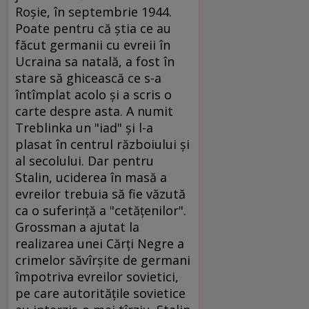
Roşie, în septembrie 1944.
Poate pentru că ştia ce au
făcut germanii cu evreii în
Ucraina sa natală, a fost în
stare să ghicească ce s-a
întîmplat acolo şi a scris o
carte despre asta. A numit
Treblinka un "iad" şi l-a
plasat în centrul războiului şi
al secolului. Dar pentru
Stalin, uciderea în masă a
evreilor trebuia să fie văzută
ca o suferinţă a "cetăţenilor".
Grossman a ajutat la
realizarea unei Cărţi Negre a
crimelor săvîrşite de germani
împotriva evreilor sovietici,
pe care autorităţile sovietice