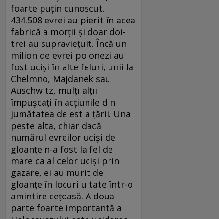
foarte puţin cunoscut.
434.508 evrei au pierit în acea
fabrică a morţii şi doar doi-
trei au supravieţuit. Încă un
milion de evrei polonezi au
fost ucişi în alte feluri, unii la
Chelmno, Majdanek sau
Auschwitz, mulţi alţii
împuşcaţi în acţiunile din
jumătatea de est a ţării. Una
peste alta, chiar dacă
numărul evreilor ucişi de
gloanţe n-a fost la fel de
mare ca al celor ucişi prin
gazare, ei au murit de
gloanţe în locuri uitate într-o
amintire ceţoasă. A doua
parte foarte importantă a