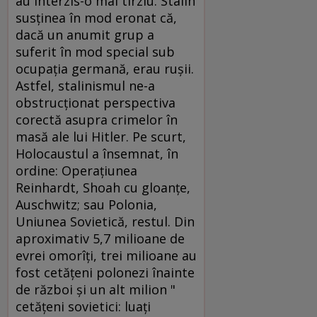
au interzis-o mai tîrziu. Stalin
susţinea în mod eronat că,
dacă un anumit grup a
suferit în mod special sub
ocupaţia germană, erau ruşii.
Astfel, stalinismul ne-a
obstrucţionat perspectiva
corectă asupra crimelor în
masă ale lui Hitler. Pe scurt,
Holocaustul a însemnat, în
ordine: Operaţiunea
Reinhardt, Shoah cu gloanţe,
Auschwitz; sau Polonia,
Uniunea Sovietică, restul. Din
aproximativ 5,7 milioane de
evrei omorîţi, trei milioane au
fost cetăţeni polonezi înainte
de război şi un alt milion "
cetăţeni sovietici: luaţi