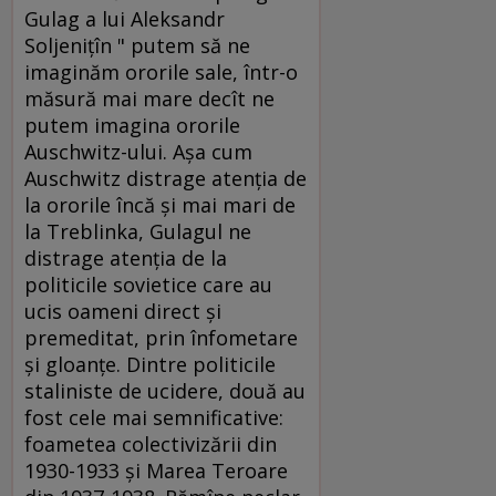
Gulag a lui Aleksandr
Soljeniţîn " putem să ne
imaginăm ororile sale, într-o
măsură mai mare decît ne
putem imagina ororile
Auschwitz-ului. Aşa cum
Auschwitz distrage atenţia de
la ororile încă şi mai mari de
la Treblinka, Gulagul ne
distrage atenţia de la
politicile sovietice care au
ucis oameni direct şi
premeditat, prin înfometare
şi gloanţe. Dintre politicile
staliniste de ucidere, două au
fost cele mai semnificative:
foametea colectivizării din
1930-1933 şi Marea Teroare