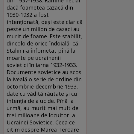
din 1937-1938. Rămîne neclar
dacă foametea cazacă din
1930-1932 a fost
intenţionată, deşi este clar că
peste un milion de cazaci au
murit de foame. Este stabilit,
dincolo de orice îndoială, că
Stalin i-a înfometat pînă la
moarte pe ucrainenii
sovietici în iarna 1932-1933.
Documente sovietice au scos
la iveală o serie de ordine din
octombrie-decembrie 1933,
date cu vădită răutate şi cu
intenţia de a ucide. Pînă la
urmă, au murit mai mult de
trei milioane de locuitori ai
Ucrainei Sovietice. Ceea ce
citim despre Marea Teroare