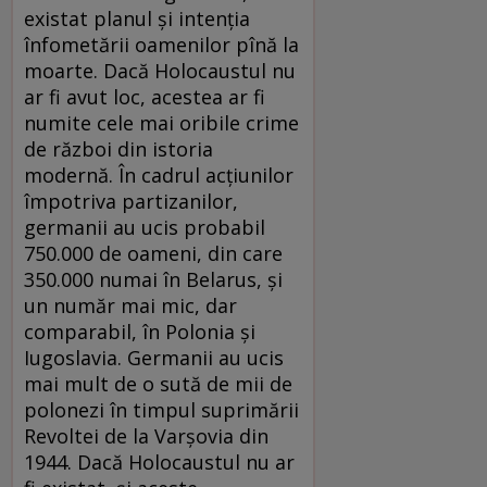
existat planul şi intenţia
înfometării oamenilor pînă la
moarte. Dacă Holocaustul nu
ar fi avut loc, acestea ar fi
numite cele mai oribile crime
de război din istoria
modernă. În cadrul acţiunilor
împotriva partizanilor,
germanii au ucis probabil
750.000 de oameni, din care
350.000 numai în Belarus, şi
un număr mai mic, dar
comparabil, în Polonia şi
Iugoslavia. Germanii au ucis
mai mult de o sută de mii de
polonezi în timpul suprimării
Revoltei de la Varşovia din
1944. Dacă Holocaustul nu ar