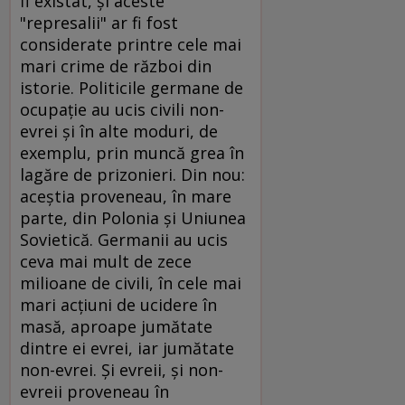
fi existat, şi aceste
"represalii" ar fi fost
considerate printre cele mai
mari crime de război din
istorie. Politicile germane de
ocupaţie au ucis civili non-
evrei şi în alte moduri, de
exemplu, prin muncă grea în
lagăre de prizonieri. Din nou:
aceştia proveneau, în mare
parte, din Polonia şi Uniunea
Sovietică. Germanii au ucis
ceva mai mult de zece
milioane de civili, în cele mai
mari acţiuni de ucidere în
masă, aproape jumătate
dintre ei evrei, iar jumătate
non-evrei. Şi evreii, şi non-
evreii proveneau în