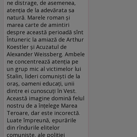
ne distrage, de asemenea,
atenţia de la adevărata sa
natură. Marele roman şi
marea carte de amintiri
despre această perioadă sînt
Întuneric la amiază de Arthur
Koestler şi Acuzatul de
Alexander Weissberg. Ambele
ne concentrează atenţia pe
un grup mic al victimelor lui
Stalin, lideri comunişti de la
oraş, oameni educaţi, unii
dintre ei cunoscuţi în Vest.
Această imagine domină felul
nostru de a înţelege Marea
Teroare, dar este incorectă.
Luate împreună, epurările
din rîndurile elitelor
comuniste, ale poliţiei