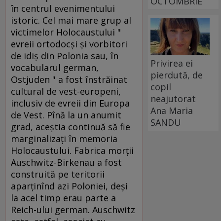
OCTOMBRIE
în centrul evenimentului
istoric. Cel mai mare grup al
victimelor Holocaustului "
evreii ortodocşi şi vorbitori
de idiş din Polonia sau, în
Privirea ei
vocabularul german,
pierdută, de
Ostjuden " a fost înstrăinat
copil
cultural de vest-europeni,
neajutorat
inclusiv de evreii din Europa
Ana Maria
de Vest. Pînă la un anumit
SANDU
grad, aceştia continuă să fie
marginalizaţi în memoria
Holocaustului. Fabrica morţii
Auschwitz-Birkenau a fost
construită pe teritorii
aparţinînd azi Poloniei, deşi
la acel timp erau parte a
Reich-ului german. Auschwitz