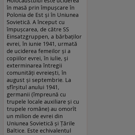
Holocaustului este uciderea
în masă prin împuşcare în
Polonia de Est şi în Uniunea
Sovietică. A început cu
împuşcarea, de către SS
Einsatzgruppen, a bărbaţilor
evrei, în iunie 1941, urmată
de uciderea femeilor şi a
copiilor evrei, în iulie, şi
exterminarea întregii
comunităţi evreieşti, în
august şi septembrie. La
sfîrşitul anului 1941,
germanii (împreună cu
trupele locale auxiliare şi cu
trupele române) au omorît
un milion de evrei din
Uniunea Sovietică şi Ţările
Baltice. Este echivalentul