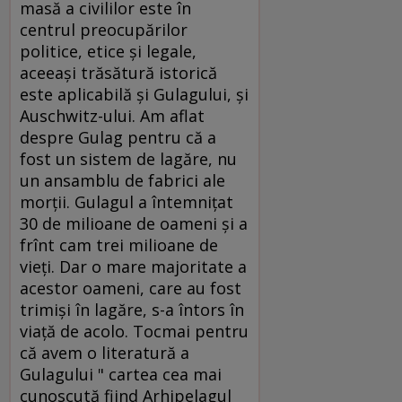
masă a civililor este în
centrul preocupărilor
politice, etice şi legale,
aceeaşi trăsătură istorică
este aplicabilă şi Gulagului, şi
Auschwitz-ului. Am aflat
despre Gulag pentru că a
fost un sistem de lagăre, nu
un ansamblu de fabrici ale
morţii. Gulagul a întemniţat
30 de milioane de oameni şi a
frînt cam trei milioane de
vieţi. Dar o mare majoritate a
acestor oameni, care au fost
trimişi în lagăre, s-a întors în
viaţă de acolo. Tocmai pentru
că avem o literatură a
Gulagului " cartea cea mai
cunoscută fiind Arhipelagul