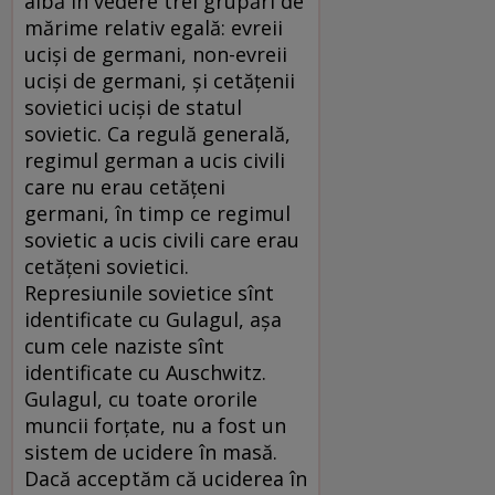
aibă în vedere trei grupări de
mărime relativ egală: evreii
ucişi de germani, non-evreii
ucişi de germani, şi cetăţenii
sovietici ucişi de statul
sovietic. Ca regulă generală,
regimul german a ucis civili
care nu erau cetăţeni
germani, în timp ce regimul
sovietic a ucis civili care erau
cetăţeni sovietici.
Represiunile sovietice sînt
identificate cu Gulagul, aşa
cum cele naziste sînt
identificate cu Auschwitz.
Gulagul, cu toate ororile
muncii forţate, nu a fost un
sistem de ucidere în masă.
Dacă acceptăm că uciderea în