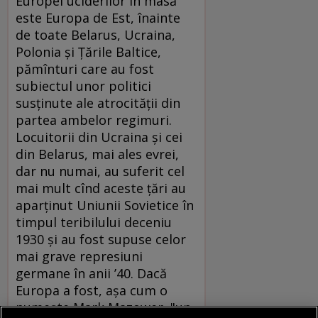
Europei uciderilor în masă
este Europa de Est, înainte
de toate Belarus, Ucraina,
Polonia şi Ţările Baltice,
pămînturi care au fost
subiectul unor politici
susţinute ale atrocităţii din
partea ambelor regimuri.
Locuitorii din Ucraina şi cei
din Belarus, mai ales evrei,
dar nu numai, au suferit cel
mai mult cînd aceste ţări au
aparţinut Uniunii Sovietice în
timpul teribilului deceniu
1930 şi au fost supuse celor
mai grave represiuni
germane în anii ’40. Dacă
Europa a fost, aşa cum o
numeşte Mark Mazower, "un