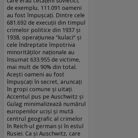
care erau cetăţeni sovietici,
de exemplu, 111.091 oameni
au fost împuşcaţi. Dintre cele
681.692 de execuţii din timpul
crimelor politice din 1937 şi
1938, operaţiunea "kulaci" şi
cele îndreptate împotriva
minorităţilor naţionale au
însumat 633.955 de victime,
mai mult de 90% din total.
Aceşti oameni au fost
împuşcaţi în secret, aruncaţi
în gropi comune şi uitaţi.
Accentul pus pe Auschwitz şi
Gulag minimalizează numărul
europenilor ucişi şi mută
centrul geografic al crimelor
în Reich-ul german şi în estul
Rusiei. Ca şi Auschwitz, care