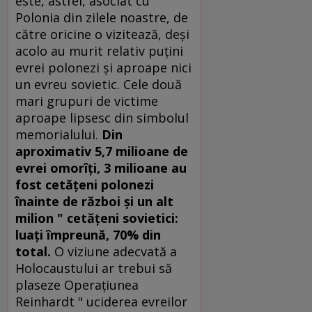
este, astfel, asociat cu
Polonia din zilele noastre, de
către oricine o vizitează, deşi
acolo au murit relativ puţini
evrei polonezi şi aproape nici
un evreu sovietic. Cele două
mari grupuri de victime
aproape lipsesc din simbolul
memorialului.
Din
aproximativ 5,7 milioane de
evrei omorîţi, 3 milioane au
fost cetăţeni polonezi
înainte de război şi un alt
milion " cetăţeni sovietici:
luaţi împreună, 70% din
total.
O viziune adecvată a
Holocaustului ar trebui să
plaseze Operaţiunea
Reinhardt " uciderea evreilor