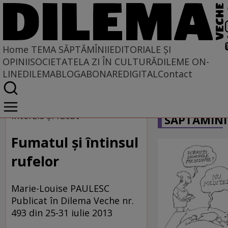
Home
TEMA SĂPTĂMÎNII
EDITORIALE ȘI
OPINII
SOCIETATE
LA ZI ÎN CULTURĂ
DILEME ON-
LINE
DILEMABLOG
ABONARE
DIGITAL
Contact
Home
CARICATU
Tema săptămînii
Interzis şi făcut
SĂPTĂMÎNI
Fumatul şi întinsul
rufelor
Marie-Louise PAULESC
Publicat în Dilema Veche nr.
493 din 25-31 iulie 2013