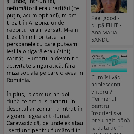
şi unde, într-un fel,
nefumătorii erau rarităţi (cel
puţin, acum opt ani), m-am
Feel good -
trezit în Arizona, unde
după FILIT -
raportul era inversat. M-am
Ana Maria
trezit în minoritate. Iar
SANDU
persoanele cu care puteam
ieşi la o ţigară erau (sînt)
rarităţi. Fumatul a devenit o
activitate singuratică, fără
miza socială pe care o avea în
Cum își văd
România...
adolescenții
viitorul? -
În plus, la cam un an-doi
Termenul
după ce am pus piciorul în
pentru
deşertul arizonian, a intrat în
înscrieri s-a
vigoare legea anti-fumat.
prelungit până
Carevasăzică, de unde existau
la data de 11
„secţiuni“ pentru fumători în