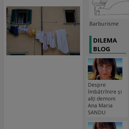
Barburisme
DILEMA
BLOG
Despre
îmbătrînire și
alți demoni
Ana Maria
SANDU