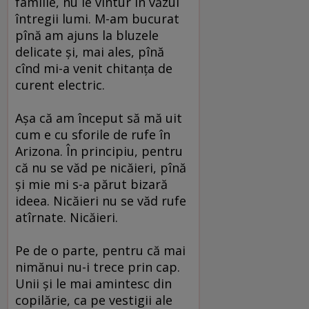
familie, nu le vîntur în văzul
întregii lumi. M-am bucurat
pînă am ajuns la bluzele
delicate şi, mai ales, pînă
cînd mi-a venit chitanţa de
curent electric.
Aşa că am început să mă uit
cum e cu sforile de rufe în
Arizona. În principiu, pentru
că nu se văd pe nicăieri, pînă
şi mie mi s-a părut bizară
ideea. Nicăieri nu se văd rufe
atîrnate. Nicăieri.
Pe de o parte, pentru că mai
nimănui nu-i trece prin cap.
Unii şi le mai amintesc din
copilărie, ca pe vestigii ale