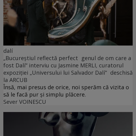
dalí
„Bucureștiul reflectă perfect genul de om care a
fost Dalí“ interviu cu Jasmine MERLI, curatorul
expoziției „Universului lui Salvador Dalí“ deschisă
la ARCUB
Însă, mai presus de orice, noi sperăm că vizita o
să le facă pur și simplu plăcere.
Sever VOINESCU