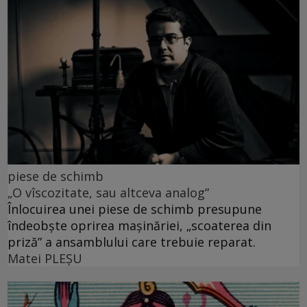
piese de schimb
„O vîscozitate, sau altceva analog”
Înlocuirea unei piese de schimb presupune
îndeobște oprirea mașinăriei, „scoaterea din
priză” a ansamblului care trebuie reparat.
Matei PLEŞU