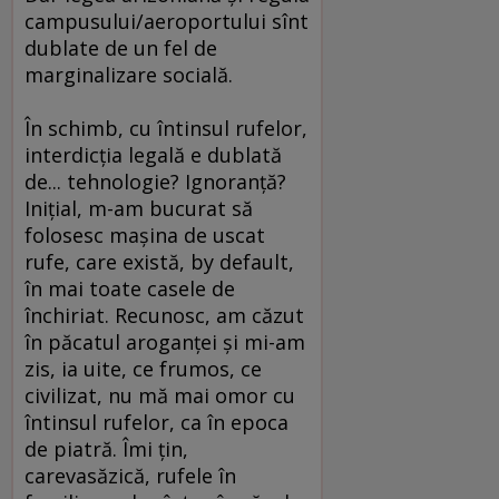
campusului/aeroportului sînt
dublate de un fel de
marginalizare socială.
În schimb, cu întinsul rufelor,
interdicţia legală e dublată
de... tehnologie? Ignoranţă?
Iniţial, m-am bucurat să
folosesc maşina de uscat
rufe, care există, by default,
în mai toate casele de
închiriat. Recunosc, am căzut
în păcatul aroganţei şi mi-am
zis, ia uite, ce frumos, ce
civilizat, nu mă mai omor cu
întinsul rufelor, ca în epoca
de piatră. Îmi ţin,
carevasăzică, rufele în