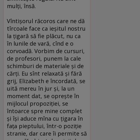
mulţi, însă.
Vîntişorul răcoros care ne dă
tîrcoale face ca ieşitul nostru
la ţigară să fie plăcut, nu ca
în lunile de vară, cînd e o
corvoadă. Vorbim de cursuri,
de profesori, punem la cale
schimburi de materiale şi de
cărţi. Eu sînt relaxată şi fără
grij, Elizabeth e încordată, se
uită mereu în jur şi, la un
moment dat, se opreşte în
mijlocul propoziţiei, se
întoarce spre mine complet
şi îşi aduce mîna cu ţigara în
faţa pieptului, într-o poziţie
stranie, dar care îi permite să