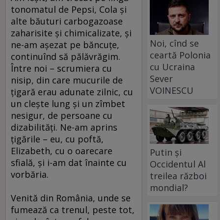
tonomatul de Pepsi, Cola şi
alte băuturi carbogazoase
zaharisite şi chimicalizate, şi
Noi, cînd se
ne-am aşezat pe băncuţe,
ceartă Polonia
continuînd să pălăvrăgim.
cu Ucraina
Între noi – scrumiera cu
Sever
nisip, din care mucurile de
VOINESCU
ţigară erau adunate zilnic, cu
un cleşte lung şi un zîmbet
nesigur, de persoane cu
dizabilităţi. Ne-am aprins
ţigările – eu, cu poftă,
Elizabeth, cu o oarecare
Putin și
sfială, şi i-am dat înainte cu
Occidentul Al
vorbăria.
treilea război
mondial?
Venită din România, unde se
fumează ca trenul, peste tot,