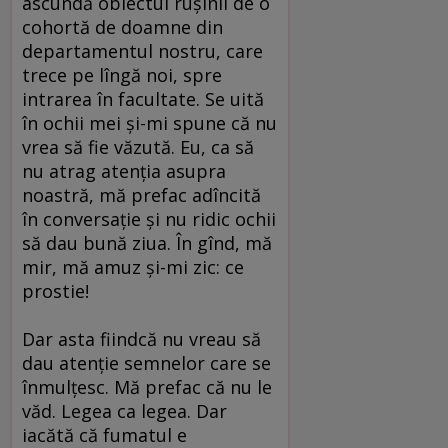
ascundă obiectul ruşinii de o
cohortă de doamne din
departamentul nostru, care
trece pe lîngă noi, spre
intrarea în facultate. Se uită
în ochii mei şi-mi spune că nu
vrea să fie văzută. Eu, ca să
nu atrag atenţia asupra
noastră, mă prefac adîncită
în conversaţie şi nu ridic ochii
să dau bună ziua. În gînd, mă
mir, mă amuz şi-mi zic: ce
prostie!
Dar asta fiindcă nu vreau să
dau atenţie semnelor care se
înmulţesc. Mă prefac că nu le
văd. Legea ca legea. Dar
iacătă că fumatul e