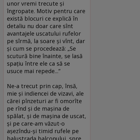
unor vremi trecute şi
îngropate. Motiv pentru care
există blocuri ce explică în
detaliu nu doar care sînt
avantajele uscatului rufelor
pe sîrmă, la soare şi vînt, dar
şi cum se procedează: „Se
scutură bine înainte, se lasă
spaţiu între ele ca să se
usuce mai repede...“
Ne-a trecut prin cap, însă,
mie şi indiencei de vizavi, ale
cărei pînzeturi ar fi omorîte
pe rînd şi de maşina de
spălat, şi de maşina de uscat,
şi pe care-am văzut-o
aşezîndu-şi timid rufele pe
balustrada balconului, spre