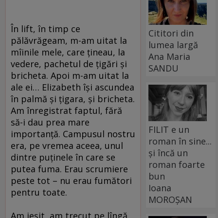
În lift, în timp ce
Cititori din
pălăvrăgeam, m-am uitat la
lumea largă
mîinile mele, care ţineau, la
Ana Maria
vedere, pachetul de ţigări şi
SANDU
bricheta. Apoi m-am uitat la
ale ei… Elizabeth îşi ascundea
în palmă şi ţigara, şi bricheta.
Am înregistrat faptul, fără
să-i dau prea mare
FILIT e un
importanţă. Campusul nostru
roman în sine...
era, pe vremea aceea, unul
și încă un
dintre puţinele în care se
roman foarte
putea fuma. Erau scrumiere
bun
peste tot – nu erau fumători
Ioana
pentru toate.
MOROȘAN
Am ieşit, am trecut pe lîngă