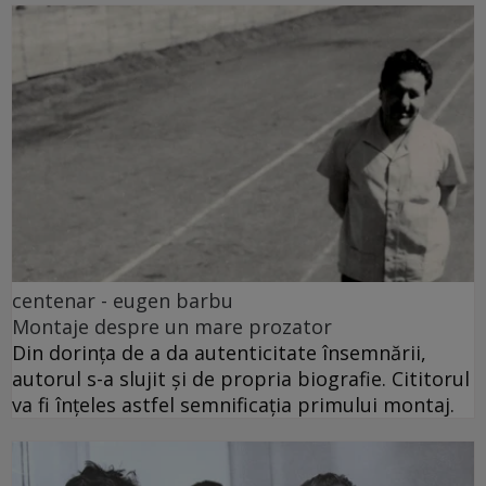
centenar - eugen barbu
Montaje despre un mare prozator
Din dorința de a da autenticitate însemnării,
autorul s-a slujit și de propria biografie. Cititorul
va fi înțeles astfel semnificația primului montaj.