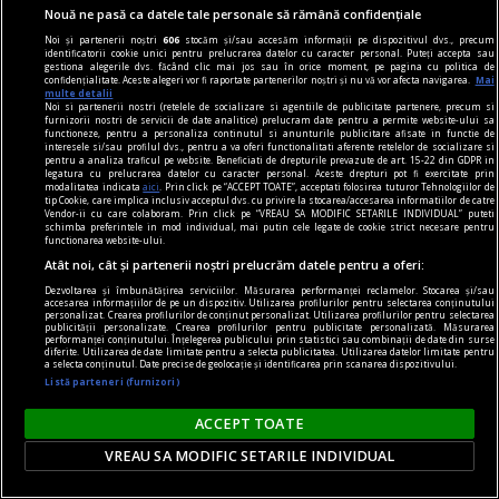
Nouă ne pasă ca datele tale personale să rămână confidențiale
Noi și partenerii noștri
606
stocăm și/sau accesăm informații pe dispozitivul dvs., precum
identificatorii cookie unici pentru prelucrarea datelor cu caracter personal. Puteți accepta sau
gestiona alegerile dvs. făcând clic mai jos sau în orice moment, pe pagina cu politica de
confidențialitate. Aceste alegeri vor fi raportate partenerilor noștri și nu vă vor afecta navigarea.
Mai
multe detalii
Noi si partenerii nostri (retelele de socializare si agentiile de publicitate partenere, precum si
furnizorii nostri de servicii de date analitice) prelucram date pentru a permite website-ului sa
functioneze, pentru a personaliza continutul si anunturile publicitare afisate in functie de
interesele si/sau profilul dvs., pentru a va oferi functionalitati aferente retelelor de socializare si
pentru a analiza traficul pe website. Beneficiati de drepturile prevazute de art. 15-22 din GDPR in
legatura cu prelucrarea datelor cu caracter personal. Aceste drepturi pot fi exercitate prin
dalí
modalitatea indicata
aici
. Prin click pe “ACCEPT TOATE”, acceptati folosirea tuturor Tehnologiilor de
tip Cookie, care implica inclusiv acceptul dvs. cu privire la stocarea/accesarea informatiilor de catre
Gala
Vendor-ii cu care colaboram. Prin click pe “VREAU SA MODIFIC SETARILE INDIVIDUAL” puteti
schimba preferintele in mod individual, mai putin cele legate de cookie strict necesare pentru
Numai Gala și Dalí sînt deghizați într‑o mitologie
functionarea website-ului.
Atât noi, cât și partenerii noștri prelucrăm datele pentru a oferi:
deja indestructibilă.
Dezvoltarea și îmbunătățirea serviciilor. Măsurarea performanței reclamelor. Stocarea și/sau
accesarea informațiilor de pe un dispozitiv. Utilizarea profilurilor pentru selectarea conținutului
personalizat. Crearea profilurilor de conținut personalizat. Utilizarea profilurilor pentru selectarea
publicității personalizate. Crearea profilurilor pentru publicitate personalizată. Măsurarea
performanței conținutului. Înțelegerea publicului prin statistici sau combinații de date din surse
diferite. Utilizarea de date limitate pentru a selecta publicitatea. Utilizarea datelor limitate pentru
a selecta conținutul. Date precise de geolocație și identificarea prin scanarea dispozitivului.
Listă parteneri (furnizori)
ACCEPT TOATE
VREAU SA MODIFIC SETARILE INDIVIDUAL