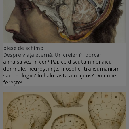
piese de schimb
Despre viața eternă. Un creier în borcan
ă mă salvez în cer? Păi, ce discutăm noi aici,
domnule, neuroștiințe, filosofie, transumanism
sau teologie? În halul ăsta am ajuns? Doamne
ferește!