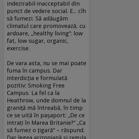
indezirabil-inacceptabil din
punct de vedere social. E... cîh
să fumezi. Să adăugăm
climatul care promovează, cu
ardoare, „healthy living“: low
fat, low sugar, organic,
exercise.
De vara asta, nu se mai poate
fuma în campus. Dar
interdicţia e formulată
pozitiv: Smoking Free
Campus. La fel ca la
Heathrow, unde domnul de la
graniţă mă întreabă, în timp
ce se uită în paşaport: „De ce
intraţi în Marea Britanie?“ „Ca
să fumez o ţigară“ – răspund.
Dar legea arizoniană şi regula