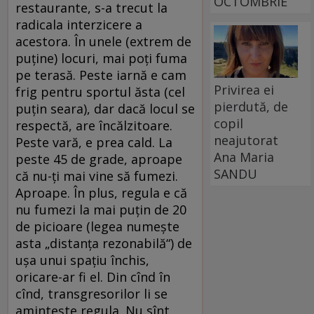
OCTOMBRIE
restaurante, s-a trecut la
radicala interzicere a
acestora. În unele (extrem de
puţine) locuri, mai poţi fuma
pe terasă. Peste iarnă e cam
Privirea ei
frig pentru sportul ăsta (cel
pierdută, de
puţin seara), dar dacă locul se
copil
respectă, are încălzitoare.
neajutorat
Peste vară, e prea cald. La
Ana Maria
peste 45 de grade, aproape
SANDU
că nu-ţi mai vine să fumezi.
Aproape. În plus, regula e că
nu fumezi la mai puţin de 20
de picioare (legea numeşte
asta „distanţa rezonabilă“) de
uşa unui spaţiu închis,
oricare-ar fi el. Din cînd în
cînd, transgresorilor li se
aminteşte regula. Nu sînt