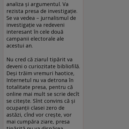
analiza şi argumentul. Va
rezista presa de investigaţie.
Se va vedea – jurnalismul de
investigaţie va redeveni
interesant în cele două
campanii electorale ale
acestui an.
Nu cred că ziarul tipărit va
deveni o curiozitate bibliofilă.
Deşi trăim vremuri haotice,
Internetul nu va detrona în
totalitate presa, pentru că
online mai mult se scrie decît
se citeşte. Sînt convins că şi
ocupanţii clasei zero de
astăzi, cînd vor creşte, vor
mai cumpăra ziare, presa
tipărită nu va dispărea