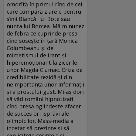
omorîtă în primul rînd de cei
care cumpără ziarele pentru
sînii Biancăi lui Bote sau
nunta lui Borcea. Mă minunez
de febra ce cuprinde presa
cînd soseşte în ţară Monica
Columbeanu şi de
mimetismul delirant şi
hiperemoţionant la zicerile
unor Magda Ciumac. Criza de
credibilitate rezidă şi din
neimportanţa unor informaţii
şi a prostului-gust. Mi-aş dori
să văd români hipnotizaţi
cînd presa oglindeşte afaceri
de succes ori isprăvi ale
olimpicilor. Mass-media a
încetat să prezinte şi să
expliciteze cerinţele şi