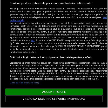
Nouă ne pasă ca datele tale personale să rămână confidențiale
Noi și partenerii noștri
606
stocăm și/sau accesăm informații pe dispozitivul dvs., precum
identificatorii cookie unici pentru prelucrarea datelor cu caracter personal. Puteți accepta sau
gestiona alegerile dvs. făcând clic mai jos sau în orice moment, pe pagina cu politica de
confidențialitate. Aceste alegeri vor fi raportate partenerilor noștri și nu vă vor afecta navigarea.
Mai
multe detalii
Noi si partenerii nostri (retelele de socializare si agentiile de publicitate partenere, precum si
furnizorii nostri de servicii de date analitice) prelucram date pentru a permite website-ului sa
functioneze, pentru a personaliza continutul si anunturile publicitare afisate in functie de
interesele si/sau profilul dvs., pentru a va oferi functionalitati aferente retelelor de socializare si
pentru a analiza traficul pe website. Beneficiati de drepturile prevazute de art. 15-22 din GDPR in
legatura cu prelucrarea datelor cu caracter personal. Aceste drepturi pot fi exercitate prin
modalitatea indicata
aici
. Prin click pe “ACCEPT TOATE”, acceptati folosirea tuturor Tehnologiilor de
tip Cookie, care implica inclusiv acceptul dvs. cu privire la stocarea/accesarea informatiilor de catre
Vendor-ii cu care colaboram. Prin click pe “VREAU SA MODIFIC SETARILE INDIVIDUAL” puteti
schimba preferintele in mod individual, mai putin cele legate de cookie strict necesare pentru
functionarea website-ului.
Atât noi, cât și partenerii noștri prelucrăm datele pentru a oferi:
Dezvoltarea și îmbunătățirea serviciilor. Măsurarea performanței reclamelor. Stocarea și/sau
centenar - eugen barbu
accesarea informațiilor de pe un dispozitiv. Utilizarea profilurilor pentru selectarea conținutului
personalizat. Crearea profilurilor de conținut personalizat. Utilizarea profilurilor pentru selectarea
Groapa, cazul și centenarul
publicității personalizate. Crearea profilurilor pentru publicitate personalizată. Măsurarea
performanței conținutului. Înțelegerea publicului prin statistici sau combinații de date din surse
Eugen Barbu (20 februarie 1924 – 7 septembrie
diferite. Utilizarea de date limitate pentru a selecta publicitatea. Utilizarea datelor limitate pentru
a selecta conținutul. Date precise de geolocație și identificarea prin scanarea dispozitivului.
1993) este, probabil, cel mai detestabil și mai
Listă parteneri (furnizori)
controversat scriitor român din postbelicul
ACCEPT TOATE
literar românesc.
VREAU SA MODIFIC SETARILE INDIVIDUAL
Marius CHIVU