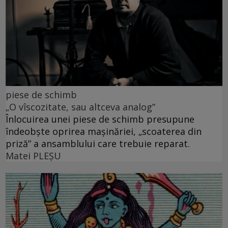
piese de schimb
„O vîscozitate, sau altceva analog”
Înlocuirea unei piese de schimb presupune
îndeobște oprirea mașinăriei, „scoaterea din
priză” a ansamblului care trebuie reparat.
Matei PLEŞU