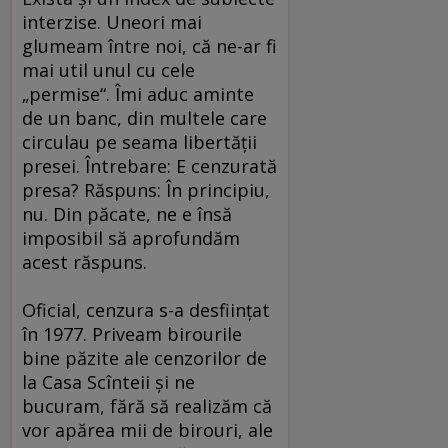
interzise. Uneori mai
glumeam între noi, că ne-ar fi
mai util unul cu cele
„permise“. Îmi aduc aminte
de un banc, din multele care
circulau pe seama libertăţii
presei. Întrebare: E cenzurată
presa? Răspuns: În principiu,
nu. Din păcate, ne e însă
imposibil să aprofundăm
acest răspuns.
Oficial, cenzura s-a desfiinţat
în 1977. Priveam birourile
bine păzite ale cenzorilor de
la Casa Scînteii şi ne
bucuram, fără să realizăm că
vor apărea mii de birouri, ale