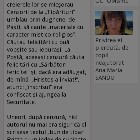
OCTOMBRIE
creierele lor se micşorau.
Cenzorii de la „Tipărituri“
umblau prin dughene, de
Paşti, să caute „materiale cu
caracter mistico-religios“.
Privirea ei
Căutau felicitări cu ouă
pierdută, de
vopsite sau iepuraşi. La
copil
Poştă, aceeaşi cenzură căuta
neajutorat
felicitări cu „Sărbători
Ana Maria
fericite!“ şi, dacă era adăugat,
SANDU
de mînă, „Hristos a înviat!“,
atunci „înscrisul“ era
confiscat şi ajungea la
Securitate.
Uneori, după cenzură, nici
autorul nu mai era sigur că el
scrisese textul „bun de tipar“.
Exista şi un index de subiecte