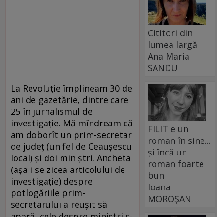
Cititori din
lumea largă
Ana Maria
SANDU
La Revoluţie împlineam 30 de
ani de gazetărie, dintre care
25 în jurnalismul de
investigaţie. Mă mîndream că
FILIT e un
am doborît un prim-secretar
roman în sine...
de judeţ (un fel de Ceauşescu
și încă un
local) şi doi miniştri. Ancheta
roman foarte
(aşa i se zicea articolului de
bun
investigaţie) despre
Ioana
potlogăriile prim-
MOROȘAN
secretarului a reuşit să
apară, cele despre miniştri s-