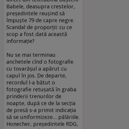
Babele, deasupra crestelor,
preşedintele reuşind să
împuşte 79 de capre negre.
Scandal de proporţii: cu ce
scop a fost dată această
informaţie?
Nu se mai terminau
anchetele cînd o fotografie
cu tovarăşul a apărut cu
capul în jos. De departe,
recordul l-a bătut o
fotografie retuşată în graba
prinderii trenurilor de
noapte, după ce de la secţia
de presă s-a primit indicaţia
să se uniformizeze… pălăriile.
Honecher, preşedintele RDG,