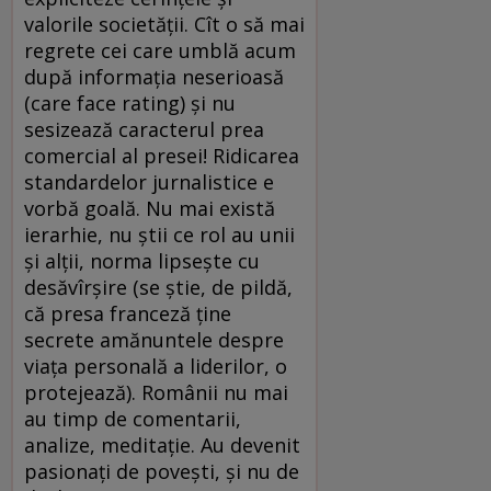
valorile societăţii. Cît o să mai
regrete cei care umblă acum
după informaţia neserioasă
(care face rating) şi nu
sesizează caracterul prea
comercial al presei! Ridicarea
standardelor jurnalistice e
vorbă goală. Nu mai există
ierarhie, nu ştii ce rol au unii
şi alţii, norma lipseşte cu
desăvîrşire (se ştie, de pildă,
că presa franceză ţine
secrete amănuntele despre
viaţa personală a liderilor, o
protejează). Românii nu mai
au timp de comentarii,
analize, meditaţie. Au devenit
pasionaţi de poveşti, şi nu de