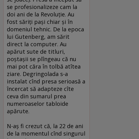
se profesionalizeze cam la
doi ani de la Revoluţie. Au
fost săriţi paşi chiar şi în
domeniul tehnic. De la epoca
lui Gutenberg, am sărit
direct la computer. Au
apărut sute de titluri,
poştaşii se plîngeau că nu
mai pot căra în tolbă atîtea
ziare. Degringolada s-a
instalat cînd presa serioasă a
încercat să adapteze cîte
ceva din sumarul prea
numeroaselor tabloide
apărute.
N-aş fi crezut că, la 22 de ani
de la momentul cînd singurul