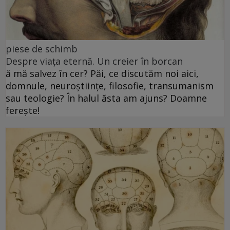
piese de schimb
Despre viața eternă. Un creier în borcan
ă mă salvez în cer? Păi, ce discutăm noi aici,
domnule, neuroștiințe, filosofie, transumanism
sau teologie? În halul ăsta am ajuns? Doamne
ferește!