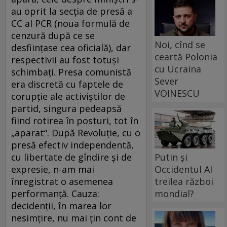
au oprit la secţia de presă a
CC al PCR (noua formulă de
cenzură după ce se
Noi, cînd se
desfiinţase cea oficială), dar
ceartă Polonia
respectivii au fost totuşi
cu Ucraina
schimbaţi. Presa comunistă
Sever
era discretă cu faptele de
VOINESCU
corupţie ale activiştilor de
partid, singura pedeapsă
fiind rotirea în posturi, tot în
„aparat“. După Revoluţie, cu o
presă efectiv independentă,
Putin și
cu libertate de gîndire şi de
Occidentul Al
expresie, n-am mai
treilea război
înregistrat o asemenea
mondial?
performanţă. Cauza:
decidenţii, în marea lor
nesimţire, nu mai ţin cont de