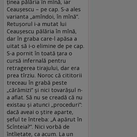
ţinea pălăria în mînă, iar
Ceauşescu – pe cap. S-a ales
varianta „amîndoi, în mînă“.
Retuşorul i-a mutat lui
Ceauşescu pălăria în mînă,
dar în graba care-l apăsa a
uitat să i-o elimine de pe cap.
S-a pornit în toată ţara o
cursă infernală pentru
retragerea tirajului, dar era
prea tîrziu. Noroc că cititorii
treceau în grabă peste
„cărămizi“ şi nici tovarăşul n-
a aflat. Să nu se creadă că nu
existau şi atunci „proceduri“:
dacă aveai o ştire aparte,
şeful te întreba: „A apărut în
Scînteia?“. Nici vorbă de
întîietate, ca acum. La un