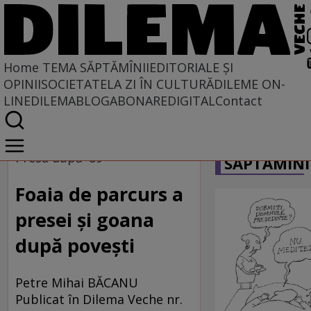
Home
TEMA SĂPTĂMÎNII
EDITORIALE ȘI
OPINII
SOCIETATE
LA ZI ÎN CULTURĂ
DILEME ON-
LINE
DILEMABLOG
ABONARE
DIGITAL
Contact
Home
CARICATU
Tema săptămînii
Presa după '89
SĂPTĂMÎNI
Foaia de parcurs a
presei şi goana
după poveşti
Petre Mihai BĂCANU
Publicat în Dilema Veche nr.