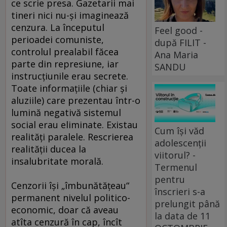
ce scrie presa. Gazetarii mai
tineri nici nu-şi imaginează
cenzura. La începutul
Feel good -
perioadei comuniste,
după FILIT -
controlul prealabil făcea
Ana Maria
parte din represiune, iar
SANDU
instrucţiunile erau secrete.
Toate informaţiile (chiar şi
aluziile) care prezentau într-o
lumină negativă sistemul
social erau eliminate. Existau
Cum își văd
realităţi paralele. Rescrierea
adolescenții
realităţii ducea la
viitorul? -
insalubritate morală.
Termenul
pentru
Cenzorii îşi „îmbunătăţeau“
înscrieri s-a
permanent nivelul politico-
prelungit până
economic, doar că aveau
la data de 11
atîta cenzură în cap, încît