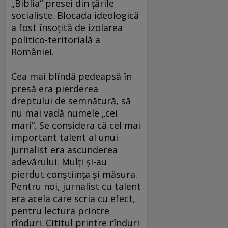
„Biblia“ presei din ţările
socialiste. Blocada ideologică
a fost însoţită de izolarea
politico-teritorială a
României.
Cea mai blîndă pedeapsă în
presă era pierderea
dreptului de semnătură, să
nu mai vadă numele „cei
mari“. Se considera că cel mai
important talent al unui
jurnalist era ascunderea
adevărului. Mulţi şi-au
pierdut conştiinţa şi măsura.
Pentru noi, jurnalist cu talent
era acela care scria cu efect,
pentru lectura printre
rînduri. Cititul printre rînduri