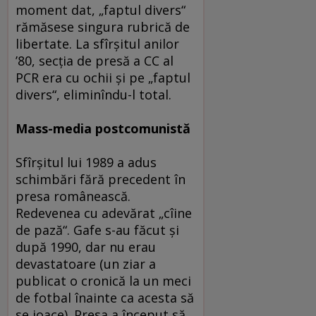
moment dat, „faptul divers“
rămăsese singura rubrică de
libertate. La sfîrşitul anilor
’80, secţia de presă a CC al
PCR era cu ochii şi pe „faptul
divers“, eliminîndu-l total.
Mass-media postcomunistă
Sfîrşitul lui 1989 a adus
schimbări fără precedent în
presa românească.
Redevenea cu adevărat „cîine
de pază“. Gafe s-au făcut şi
după 1990, dar nu erau
devastatoare (un ziar a
publicat o cronică la un meci
de fotbal înainte ca acesta să
se joace). Presa a început să