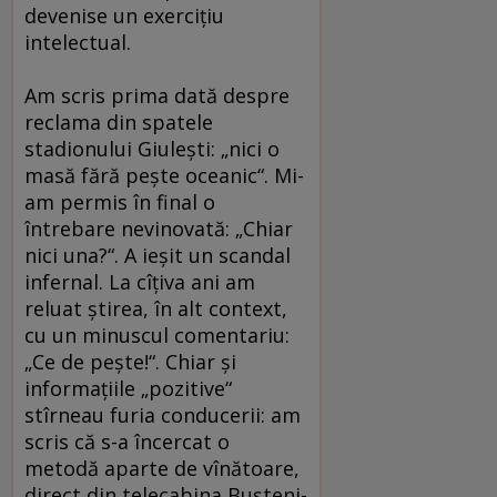
devenise un exerciţiu
intelectual.
Am scris prima dată despre
reclama din spatele
stadionului Giuleşti: „nici o
masă fără peşte oceanic“. Mi-
am permis în final o
întrebare nevinovată: „Chiar
nici una?“. A ieşit un scandal
infernal. La cîţiva ani am
reluat ştirea, în alt context,
cu un minuscul comentariu:
„Ce de peşte!“. Chiar şi
informaţiile „pozitive“
stîrneau furia conducerii: am
scris că s-a încercat o
metodă aparte de vînătoare,
direct din telecabina Buşteni-