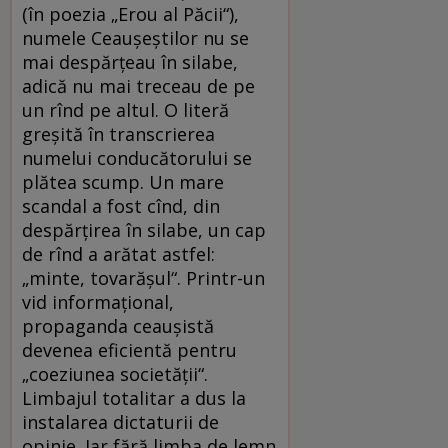
(în poezia „Erou al Păcii“),
numele Ceauşeştilor nu se
mai despărţeau în silabe,
adică nu mai treceau de pe
un rînd pe altul. O literă
greşită în transcrierea
numelui conducătorului se
plătea scump. Un mare
scandal a fost cînd, din
despărţirea în silabe, un cap
de rînd a arătat astfel:
„minte, tovarăşul“. Printr-un
vid informaţional,
propaganda ceauşistă
devenea eficientă pentru
„coeziunea societăţii“.
Limbajul totalitar a dus la
instalarea dictaturii de
opinie. Iar fără limba de lemn