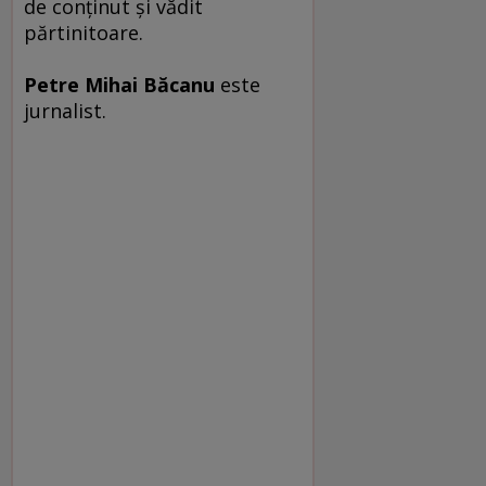
de conţinut şi vădit
părtinitoare.
Petre Mihai Băcanu
este
jurnalist.