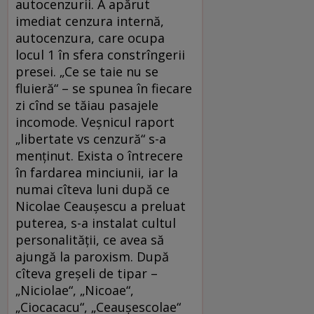
autocenzurii. A apărut
imediat cenzura internă,
autocenzura, care ocupa
locul 1 în sfera constrîngerii
presei. „Ce se taie nu se
fluieră“ – se spunea în fiecare
zi cînd se tăiau pasajele
incomode. Veşnicul raport
„libertate vs cenzură“ s-a
menţinut. Exista o întrecere
în fardarea minciunii, iar la
numai cîteva luni după ce
Nicolae Ceauşescu a preluat
puterea, s-a instalat cultul
personalităţii, ce avea să
ajungă la paroxism. După
cîteva greşeli de tipar –
„Niciolae“, „Nicoae“,
„Ciocacacu“, „Ceauşescolae“