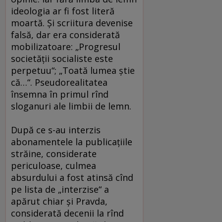
ideologia ar fi fost literă
moartă. Şi scriitura devenise
falsă, dar era considerată
mobilizatoare: „Progresul
societăţii socialiste este
perpetuu“; „Toată lumea ştie
că…“. Pseudorealitatea
însemna în primul rînd
sloganuri ale limbii de lemn.
După ce s-au interzis
abonamentele la publicaţiile
străine, considerate
periculoase, culmea
absurdului a fost atinsă cînd
pe lista de „interzise“ a
apărut chiar şi Pravda,
considerată decenii la rînd