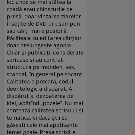
loc unde se mai stătea la
coadă erau chioşcurile de
presă, doar vînzarea ziarelor
însoţite de DVD-uri, şampon
sau cărţi mai e posibilă.
Păcăleala cu editarea cărţilor
doar prelungeşte agonia.
Chiar şi publicaţii considerate
serioase şi-au centrat
structura pe monden, sex,
scandal, în general pe şocant.
Calitatea e precară, codul
deontologic a dispărut. A
dispărut şi dezbaterea de
idei, apărînd „pozele“. Nu mai
contează calitatea scrisului şi
tematica, ci dacă ştii să
găseşti cele mai apetisante
femei goale. Presa scrisă e