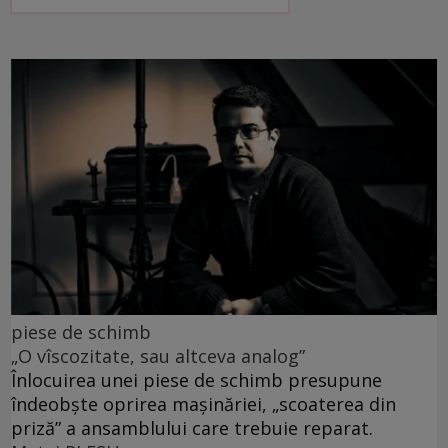
piese de schimb
„O vîscozitate, sau altceva analog”
Înlocuirea unei piese de schimb presupune
îndeobște oprirea mașinăriei, „scoaterea din
priză” a ansamblului care trebuie reparat.