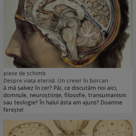
piese de schimb
Despre viața eternă. Un creier în borcan
ă mă salvez în cer? Păi, ce discutăm noi aici,
domnule, neuroștiințe, filosofie, transumanism
sau teologie? În halul ăsta am ajuns? Doamne
ferește!