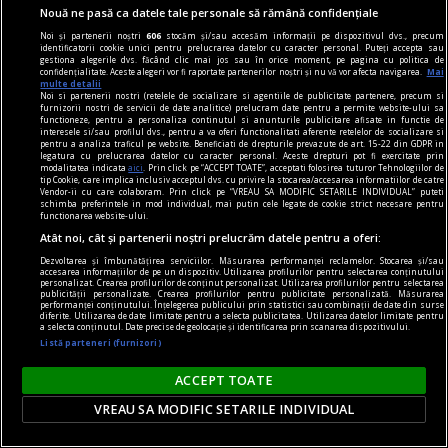
Nouă ne pasă ca datele tale personale să rămână confidențiale
Noi și partenerii noștri
606
stocăm și/sau accesăm informații pe dispozitivul dvs., precum
identificatorii cookie unici pentru prelucrarea datelor cu caracter personal. Puteți accepta sau
gestiona alegerile dvs. făcând clic mai jos sau în orice moment, pe pagina cu politica de
confidențialitate. Aceste alegeri vor fi raportate partenerilor noștri și nu vă vor afecta navigarea.
Mai
multe detalii
Noi si partenerii nostri (retelele de socializare si agentiile de publicitate partenere, precum si
furnizorii nostri de servicii de date analitice) prelucram date pentru a permite website-ului sa
functioneze, pentru a personaliza continutul si anunturile publicitare afisate in functie de
interesele si/sau profilul dvs., pentru a va oferi functionalitati aferente retelelor de socializare si
pentru a analiza traficul pe website. Beneficiati de drepturile prevazute de art. 15-22 din GDPR in
legatura cu prelucrarea datelor cu caracter personal. Aceste drepturi pot fi exercitate prin
modalitatea indicata
aici
. Prin click pe “ACCEPT TOATE”, acceptati folosirea tuturor Tehnologiilor de
tip Cookie, care implica inclusiv acceptul dvs. cu privire la stocarea/accesarea informatiilor de catre
Vendor-ii cu care colaboram. Prin click pe “VREAU SA MODIFIC SETARILE INDIVIDUAL” puteti
schimba preferintele in mod individual, mai putin cele legate de cookie strict necesare pentru
functionarea website-ului.
Atât noi, cât și partenerii noștri prelucrăm datele pentru a oferi:
dalí
Dezvoltarea și îmbunătățirea serviciilor. Măsurarea performanței reclamelor. Stocarea și/sau
Gala
accesarea informațiilor de pe un dispozitiv. Utilizarea profilurilor pentru selectarea conținutului
personalizat. Crearea profilurilor de conținut personalizat. Utilizarea profilurilor pentru selectarea
Numai Gala și Dalí sînt deghizați într‑o mitologie
publicității personalizate. Crearea profilurilor pentru publicitate personalizată. Măsurarea
performanței conținutului. Înțelegerea publicului prin statistici sau combinații de date din surse
deja indestructibilă.
diferite. Utilizarea de date limitate pentru a selecta publicitatea. Utilizarea datelor limitate pentru
a selecta conținutul. Date precise de geolocație și identificarea prin scanarea dispozitivului.
Listă parteneri (furnizori)
ACCEPT TOATE
VREAU SA MODIFIC SETARILE INDIVIDUAL