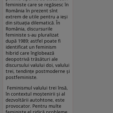
feministe care se regăsesc în
România în prezent sînt
extrem de utile pentru a ieşi
din situaţia dilematică. În
România, discursurile
feministe s-au pluralizat
după 1989; astfel poate fi
identificat un feminism
hibrid care înglobează
deopotrivă trăsături ale
discursului valului doi, valului
trei, tendinţe postmoderne şi
postfeministe.
Feminismul valului trei însă,
în contextul moştenirii şi al
dezvoltării autohtone, este
provocator. Pentru multe
feministe el ridică probleme