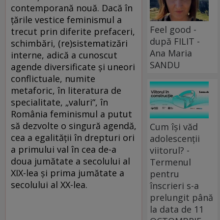
contemporană nouă. Dacă în
ţările vestice feminismul a
Feel good -
trecut prin diferite prefaceri,
după FILIT -
schimbări, (re)sistematizări
Ana Maria
interne, adică a cunoscut
SANDU
agende diversificate şi uneori
conflictuale, numite
metaforic, în literatura de
specialitate, „valuri“, în
România feminismul a putut
să dezvolte o singură agendă,
Cum își văd
cea a egalităţii în drepturi ori
adolescenții
a primului val în cea de-a
viitorul? -
doua jumătate a secolului al
Termenul
XIX-lea şi prima jumătate a
pentru
secolului al XX-lea.
înscrieri s-a
prelungit până
la data de 11