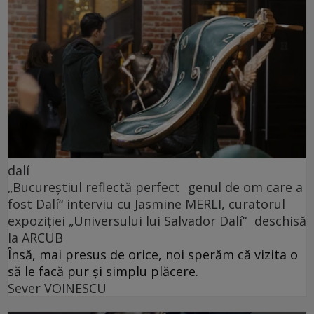
dalí
„Bucureștiul reflectă perfect genul de om care a
fost Dalí“ interviu cu Jasmine MERLI, curatorul
expoziției „Universului lui Salvador Dalí“ deschisă
la ARCUB
Însă, mai presus de orice, noi sperăm că vizita o
să le facă pur și simplu plăcere.
Sever VOINESCU