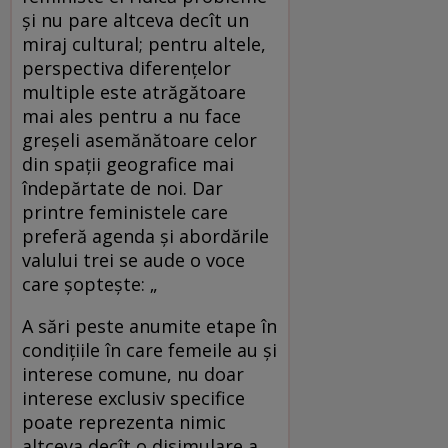
şi nu pare altceva decît un
miraj cultural; pentru altele,
perspectiva diferenţelor
multiple este atrăgătoare
mai ales pentru a nu face
greşeli asemănătoare celor
din spaţii geografice mai
îndepărtate de noi. Dar
printre feministele care
preferă agenda şi abordările
valului trei se aude o voce
care şopteşte: „
A sări peste anumite etape în
condiţiile în care femeile au şi
interese comune, nu doar
interese exclusiv specifice
poate reprezenta nimic
altceva decît o disimulare a