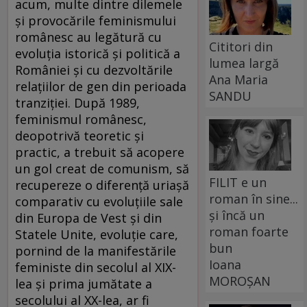
acum, multe dintre dilemele
şi provocările feminismului
românesc au legătură cu
Cititori din
evoluţia istorică şi politică a
lumea largă
României şi cu dezvoltările
Ana Maria
relaţiilor de gen din perioada
SANDU
tranziţiei. După 1989,
feminismul românesc,
deopotrivă teoretic şi
practic, a trebuit să acopere
un gol creat de comunism, să
FILIT e un
recupereze o diferenţă uriaşă
roman în sine...
comparativ cu evoluţiile sale
și încă un
din Europa de Vest şi din
roman foarte
Statele Unite, evoluţie care,
bun
pornind de la manifestările
Ioana
feministe din secolul al XIX-
MOROȘAN
lea şi prima jumătate a
secolului al XX-lea, ar fi