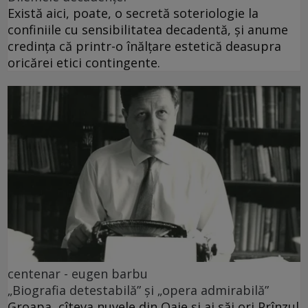
Există aici, poate, o secretă soteriologie la
confiniile cu sensibilitatea decadentă, și anume
credința că printr-o înălțare estetică deasupra
oricărei etici contingente.
centenar - eugen barbu
„Biografia detestabilă” și „opera admirabilă”
Groapa, cîteva nuvele din Oaie și ai săi ori Prînzul