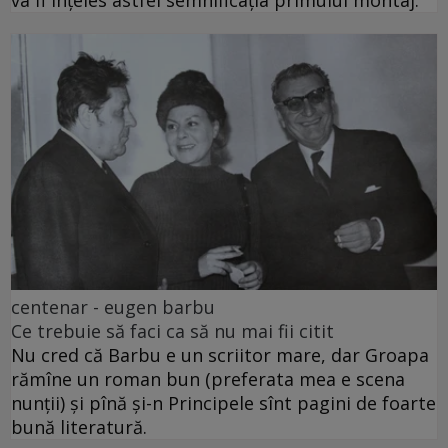
va fi înțeles astfel semnificația primului montaj.
centenar - eugen barbu
Ce trebuie să faci ca să nu mai fii citit
Nu cred că Barbu e un scriitor mare, dar Groapa
rămîne un roman bun (preferata mea e scena
nunții) și pînă și-n Principele sînt pagini de foarte
bună literatură.