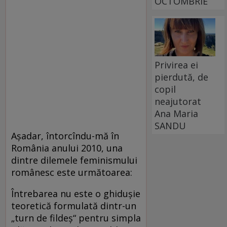
OCTOMBRIE
Privirea ei
pierdută, de
copil
neajutorat
Ana Maria
SANDU
Aşadar, întorcîndu-mă în
România anului 2010, una
dintre dilemele feminismului
românesc este următoarea:
Întrebarea nu este o ghiduşie
teoretică formulată dintr-un
„turn de fildeş“ pentru simpla