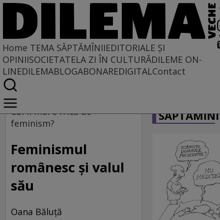
Home
TEMA SĂPTĂMÎNII
EDITORIALE ȘI
OPINII
SOCIETATE
LA ZI ÎN CULTURĂ
DILEME ON-
LINE
DILEMABLOG
ABONARE
DIGITAL
Contact
Home
CARICATU
Tema săptămînii
Cui îi mai e frică de
SĂPTĂMÎNI
feminism?
Feminismul
românesc şi valul
său
Oana Băluță