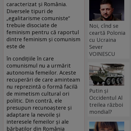
caracterizat şi România.
Diversele tipuri de
„egalitarisme comuniste“
trebuie disociate de
Noi, cînd se
feminism pentru că raportul
ceartă Polonia
dintre feminism şi comunism
cu Ucraina
este de
Sever
VOINESCU
în condiţiile în care
comunismul nu a urmărit
autonomia femeilor. Aceste
recuperări de care aminteam
nu reprezintă o formă facilă
Putin și
de mimetism cultural ori
Occidentul Al
politic. Din contră, ele
treilea război
presupun recunoaştere şi
mondial?
adaptare la nevoile şi
interesele femeilor şi ale
bărbaţilor din România