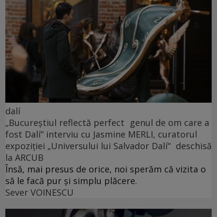
dalí
„Bucureștiul reflectă perfect genul de om care a
fost Dalí“ interviu cu Jasmine MERLI, curatorul
expoziției „Universului lui Salvador Dalí“ deschisă
la ARCUB
Însă, mai presus de orice, noi sperăm că vizita o
să le facă pur și simplu plăcere.
Sever VOINESCU