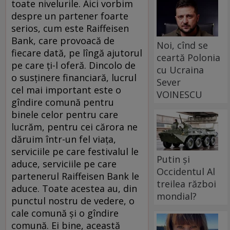
toate nivelurile. Aici vorbim
despre un partener foarte
serios, cum este Raiffeisen
Bank, care provoacă de
Noi, cînd se
fiecare dată, pe lîngă ajutorul
ceartă Polonia
pe care ţi-l oferă. Dincolo de
cu Ucraina
o susţinere financiară, lucrul
Sever
cel mai important este o
VOINESCU
gîndire comună pentru
binele celor pentru care
lucrăm, pentru cei cărora ne
dăruim într-un fel viaţa,
serviciile pe care festivalul le
Putin și
aduce, serviciile pe care
Occidentul Al
partenerul Raiffeisen Bank le
treilea război
aduce. Toate acestea au, din
mondial?
punctul nostru de vedere, o
cale comună şi o gîndire
comună. Ei bine, această