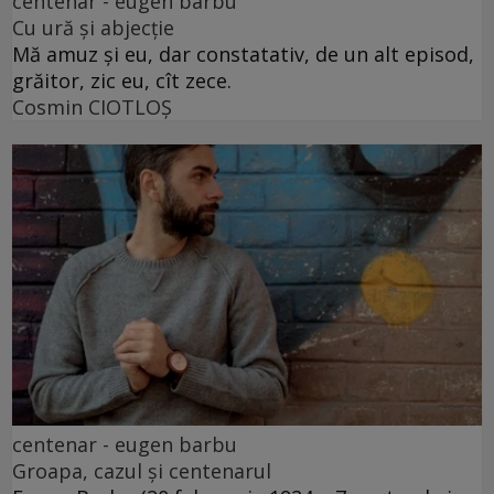
centenar - eugen barbu
Cu ură și abjecție
Mă amuz și eu, dar constatativ, de un alt episod,
grăitor, zic eu, cît zece.
Cosmin CIOTLOŞ
centenar - eugen barbu
Groapa, cazul și centenarul