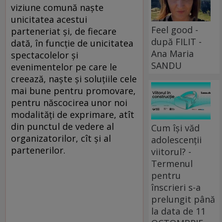
viziune comună naşte
unicitatea acestui
Feel good -
parteneriat şi, de fiecare
după FILIT -
dată, în funcţie de unicitatea
Ana Maria
spectacolelor şi
SANDU
evenimentelor pe care le
creează, naşte şi soluţiile cele
mai bune pentru promovare,
pentru născocirea unor noi
modalităţi de exprimare, atît
din punctul de vedere al
Cum își văd
organizatorilor, cît şi al
adolescenții
partenerilor.
viitorul? -
Termenul
pentru
înscrieri s-a
prelungit până
la data de 11