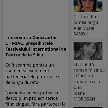
Cititori din
lumea largă
Ana Maria
SANDU
- interviu cu Constantin
CHIRIAC, preşedintele
Festivalului Internaţional de
Teatru de la Sibiu -
FILIT e un
Ce înseamnă pentru un
roman în sine...
asemenea eveniment
și încă un
parteneriatele puternice şi
roman foarte
de lungă durată?
bun
Niciodată nu vei putea să
Ioana
dezvolţi un proiect serios
MOROȘAN
fiind singur, fără parteneri la