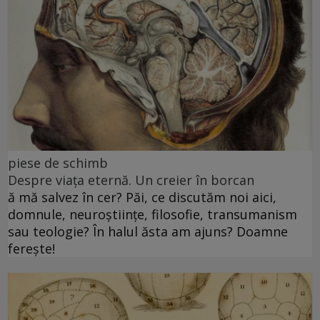
piese de schimb
Despre viața eternă. Un creier în borcan
ă mă salvez în cer? Păi, ce discutăm noi aici,
domnule, neuroștiințe, filosofie, transumanism
sau teologie? În halul ăsta am ajuns? Doamne
ferește!