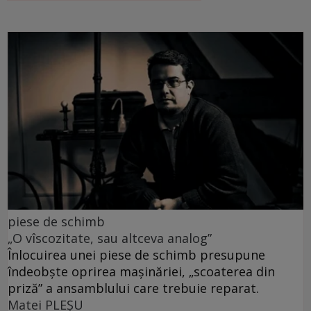
piese de schimb
„O vîscozitate, sau altceva analog”
Înlocuirea unei piese de schimb presupune
îndeobște oprirea mașinăriei, „scoaterea din
priză” a ansamblului care trebuie reparat.
Matei PLEŞU