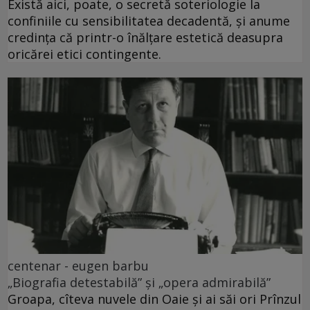
Există aici, poate, o secretă soteriologie la
confiniile cu sensibilitatea decadentă, și anume
credința că printr-o înălțare estetică deasupra
oricărei etici contingente.
centenar - eugen barbu
„Biografia detestabilă” și „opera admirabilă”
Groapa, cîteva nuvele din Oaie și ai săi ori Prînzul