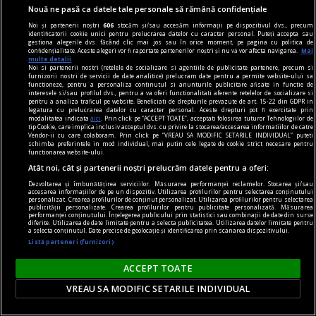
Nouă ne pasă ca datele tale personale să rămână confidențiale
Noi și partenerii noștri
606
stocăm și/sau accesăm informații pe dispozitivul dvs., precum
dalí
identificatorii cookie unici pentru prelucrarea datelor cu caracter personal. Puteți accepta sau
gestiona alegerile dvs. făcând clic mai jos sau în orice moment, pe pagina cu politica de
Dalí în România?
confidențialitate. Aceste alegeri vor fi raportate partenerilor noștri și nu vă vor afecta navigarea.
Mai
multe detalii
Dacă ar fi să căutăm influența lui Dalí în arta
Noi si partenerii nostri (retelele de socializare si agentiile de publicitate partenere, precum si
furnizorii nostri de servicii de date analitice) prelucram date pentru a permite website-ului sa
românească, este necesar ca mai întîi să
functioneze, pentru a personaliza continutul si anunturile publicitare afisate in functie de
interesele si/sau profilul dvs., pentru a va oferi functionalitati aferente retelelor de socializare si
înțelegem cine și ce a fost Salvador Dalí.
pentru a analiza traficul pe website. Beneficiati de drepturile prevazute de art. 15-22 din GDPR in
legatura cu prelucrarea datelor cu caracter personal. Aceste drepturi pot fi exercitate prin
modalitatea indicata
aici
. Prin click pe “ACCEPT TOATE”, acceptati folosirea tuturor Tehnologiilor de
tip Cookie, care implica inclusiv acceptul dvs. cu privire la stocarea/accesarea informatiilor de catre
Vendor-ii cu care colaboram. Prin click pe “VREAU SA MODIFIC SETARILE INDIVIDUAL” puteti
schimba preferintele in mod individual, mai putin cele legate de cookie strict necesare pentru
functionarea website-ului.
Atât noi, cât și partenerii noștri prelucrăm datele pentru a oferi:
Dezvoltarea și îmbunătățirea serviciilor. Măsurarea performanței reclamelor. Stocarea și/sau
accesarea informațiilor de pe un dispozitiv. Utilizarea profilurilor pentru selectarea conținutului
personalizat. Crearea profilurilor de conținut personalizat. Utilizarea profilurilor pentru selectarea
publicității personalizate. Crearea profilurilor pentru publicitate personalizată. Măsurarea
performanței conținutului. Înțelegerea publicului prin statistici sau combinații de date din surse
diferite. Utilizarea de date limitate pentru a selecta publicitatea. Utilizarea datelor limitate pentru
a selecta conținutul. Date precise de geolocație și identificarea prin scanarea dispozitivului.
Listă parteneri (furnizori)
ACCEPT TOATE
VREAU SA MODIFIC SETARILE INDIVIDUAL