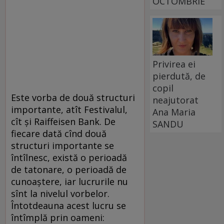
OCTOMBRIE
Privirea ei
pierdută, de
copil
Este vorba de două structuri
neajutorat
importante, atît Festivalul,
Ana Maria
cît şi Raiffeisen Bank. De
SANDU
fiecare dată cînd două
structuri importante se
întîlnesc, există o perioadă
de tatonare, o perioadă de
cunoaştere, iar lucrurile nu
sînt la nivelul vorbelor.
Întotdeauna acest lucru se
întîmplă prin oameni: