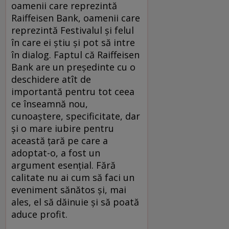
oamenii care reprezintă
Raiffeisen Bank, oamenii care
reprezintă Festivalul şi felul
în care ei ştiu şi pot să intre
în dialog. Faptul că Raiffeisen
Bank are un preşedinte cu o
deschidere atît de
importantă pentru tot ceea
ce înseamnă nou,
cunoaştere, specificitate, dar
şi o mare iubire pentru
această ţară pe care a
adoptat-o, a fost un
argument esenţial. Fără
calitate nu ai cum să faci un
eveniment sănătos şi, mai
ales, el să dăinuie şi să poată
aduce profit.