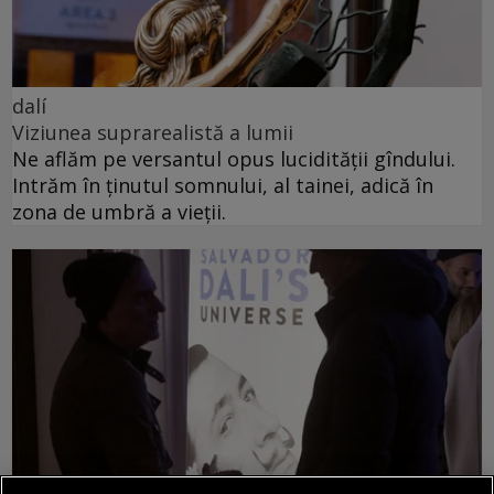
dalí
Viziunea suprarealistă a lumii
Ne aflăm pe versantul opus lucidității gîndului.
Intrăm în ținutul somnului, al tainei, adică în
zona de umbră a vieții.