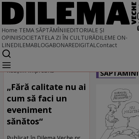
Home
TEMA SĂPTĂMÎNII
EDITORIALE ȘI
OPINII
SOCIETATE
LA ZI ÎN CULTURĂ
DILEME ON-
LINE
DILEMABLOG
ABONARE
DIGITAL
Contact
Home
CARICATU
Tema săptămînii
Reuşim împreună
SĂPTĂMÎNI
„Fără calitate nu ai
cum să faci un
eveniment
sănătos“
Publicat în Dilema Veche nr.