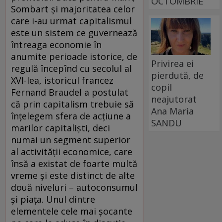
OCTOMBRIE
Sombart şi majoritatea celor
care i-au urmat capitalismul
este un sistem ce guvernează
întreaga economie în
anumite perioade istorice, de
Privirea ei
regulă începînd cu secolul al
pierdută, de
XVI-lea, istoricul francez
copil
Fernand Braudel a postulat
neajutorat
că prin capitalism trebuie să
Ana Maria
înţelegem sfera de acţiune a
SANDU
marilor capitalişti, deci
numai un segment superior
al activităţii economice, care
însă a existat de foarte multă
vreme şi este distinct de alte
două niveluri – autoconsumul
şi piaţa. Unul dintre
elementele cele mai şocante