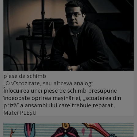
piese de schimb
„O vîscozitate, sau altceva analog”
Înlocuirea unei piese de schimb presupune
îndeobște oprirea mașinăriei, „scoaterea din
priză” a ansamblului care trebuie reparat.
Matei PLEŞU