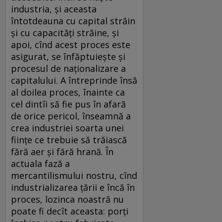
industria, şi aceasta
întotdeauna cu capital străin
şi cu capacităţi străine, şi
apoi, cînd acest proces este
asigurat, se înfăptuieşte şi
procesul de naţionalizare a
capitalului. A întreprinde însă
al doilea proces, înainte ca
cel dintîi să fie pus în afară
de orice pericol, înseamnă a
crea industriei soarta unei
fiinţe ce trebuie să trăiască
fără aer şi fără hrană. În
actuala fază a
mercantilismului nostru, cînd
industrializarea ţării e încă în
proces, lozinca noastră nu
poate fi decît aceasta: porţi