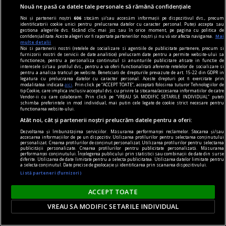
Nouă ne pasă ca datele tale personale să rămână confidențiale
(Sub)ansambluri cognitive
Noi și partenerii noștri
606
stocăm și/sau accesăm informații pe dispozitivul dvs., precum
Omul nu mai este, poate, măsura tuturor
identificatorii cookie unici pentru prelucrarea datelor cu caracter personal. Puteți accepta sau
gestiona alegerile dvs. făcând clic mai jos sau în orice moment, pe pagina cu politica de
lucrurilor.
confidențialitate. Aceste alegeri vor fi raportate partenerilor noștri și nu vă vor afecta navigarea.
Mai
multe detalii
Noi si partenerii nostri (retelele de socializare si agentiile de publicitate partenere, precum si
furnizorii nostri de servicii de date analitice) prelucram date pentru a permite website-ului sa
functioneze, pentru a personaliza continutul si anunturile publicitare afisate in functie de
interesele si/sau profilul dvs., pentru a va oferi functionalitati aferente retelelor de socializare si
pentru a analiza traficul pe website. Beneficiati de drepturile prevazute de art. 15-22 din GDPR in
legatura cu prelucrarea datelor cu caracter personal. Aceste drepturi pot fi exercitate prin
modalitatea indicata
aici
. Prin click pe “ACCEPT TOATE”, acceptati folosirea tuturor Tehnologiilor de
tip Cookie, care implica inclusiv acceptul dvs. cu privire la stocarea/accesarea informatiilor de catre
Vendor-ii cu care colaboram. Prin click pe “VREAU SA MODIFIC SETARILE INDIVIDUAL” puteti
schimba preferintele in mod individual, mai putin cele legate de cookie strict necesare pentru
functionarea website-ului.
Atât noi, cât și partenerii noștri prelucrăm datele pentru a oferi:
Dezvoltarea și îmbunătățirea serviciilor. Măsurarea performanței reclamelor. Stocarea și/sau
accesarea informațiilor de pe un dispozitiv. Utilizarea profilurilor pentru selectarea conținutului
personalizat. Crearea profilurilor de conținut personalizat. Utilizarea profilurilor pentru selectarea
publicității personalizate. Crearea profilurilor pentru publicitate personalizată. Măsurarea
performanței conținutului. Înțelegerea publicului prin statistici sau combinații de date din surse
diferite. Utilizarea de date limitate pentru a selecta publicitatea. Utilizarea datelor limitate pentru
a selecta conținutul. Date precise de geolocație și identificarea prin scanarea dispozitivului.
Listă parteneri (furnizori)
centenar - eugen barbu
ACCEPT TOATE
Cu ură și abjecție
VREAU SA MODIFIC SETARILE INDIVIDUAL
Mă amuz și eu, dar constatativ, de un alt episod,