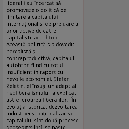
liberalii au încercat să
promoveze o politică de
limitare a capitalului
internaţional şi de preluare a
unor active de către
capitaliştii autohtoni.
Această politică s-a dovedit
nerealistă şi
contraproductivă, capitalul
autohton fiind cu totul
insuficient în raport cu
nevoile economiei. Ştefan
Zeletin, el însuşi un adept al
neoliberalismului, a explicat
astfel eroarea liberalilor: „În
evoluţia istorică, dezvoltarea
industriei şi naţionalizarea
capitalului sînt două procese
deosebite: întîi se naşte