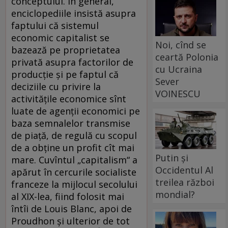
conceptului. În general,
enciclopediile insistă asupra
faptului că sistemul
economic capitalist se
Noi, cînd se
bazează pe proprietatea
ceartă Polonia
privată asupra factorilor de
cu Ucraina
producţie şi pe faptul că
Sever
deciziile cu privire la
VOINESCU
activităţile economice sînt
luate de agenţii economici pe
baza semnalelor transmise
de piaţă, de regulă cu scopul
de a obţine un profit cît mai
Putin și
mare. Cuvîntul „capitalism“ a
Occidentul Al
apărut în cercurile socialiste
treilea război
franceze la mijlocul secolului
mondial?
al XIX-lea, fiind folosit mai
întîi de Louis Blanc, apoi de
Proudhon şi ulterior de tot