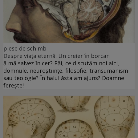
piese de schimb
Despre viața eternă. Un creier în borcan
ă mă salvez în cer? Păi, ce discutăm noi aici,
domnule, neuroștiințe, filosofie, transumanism
sau teologie? În halul ăsta am ajuns? Doamne
ferește!