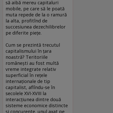
să aibă mereu capitaluri
mobile, pe care să le poată
muta repede de la o ramură
la alta, profitînd de
succesiunea dezechilibrelor
pe diferite pieţe.
Cum se prezintă trecutul
capitalismului în ţara
noastră? Teritoriile
româneşti au fost multă
vreme integrate relativ
superficial în reţele
internaţionale de tip
capitalist, aflîndu-se în
secolele XVI-XVIII la
interacţiunea dintre două
sisteme economice distincte
şi concurente, unul axat pe