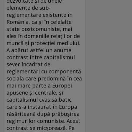
dezvoltate şi de unele
elemente de sub-
reglementare existente în
România, ca şi în celelalte
state postcomuniste, mai
ales în domeniile relaţiilor de
muncă şi protecţiei mediului.
A apărut astfel un anume
contrast între capitalismul
sever încadrat de
reglementări cu componentă
socială care predomină în cea
mai mare parte a Europei
apusene şi centrale, şi
capitalismul cvasisălbatic
care s-a instaurat în Europa
răsăriteană după prăbuşirea
regimurilor comuniste. Acest
contrast se micşorează. Pe