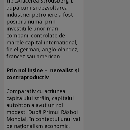
tip „Afacerea Strousberg“),
după cum şi dezvoltarea
industriei petroliere a fost
posibilă numai prin
investiţiile unor mari
companii controlate de
marele capital internaţional,
fie el german, anglo-olandez,
francez sau american.
Prin noi înşine – nerealist şi
contraproductiv
Comparativ cu acţiunea
capitalului străin, capitalul
autohton a avut un rol
modest. După Primul Război
Mondial, în contextul unui val
de naţionalism economic,