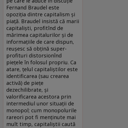
pe care le aduce în discuţie
Fernand Braudel este
opoziţia dintre capitalism şi
piaţă. Braudel insistă că marii
capitalişti, profitînd de
mărimea capitalurilor şi de
informaţiile de care dispun,
reuşesc să obţină super-
profituri distorsionînd
pieţele în folosul propriu. Ca
atare, ţelul capitaliştilor este
identificarea (sau crearea
activă) de pieţe
dezechilibrate, şi
valorificarea acestora prin
intermediul unor situaţii de
monopol; cum monopolurile
rareori pot fi menţinute mai
mult timp, capitaliştii caută