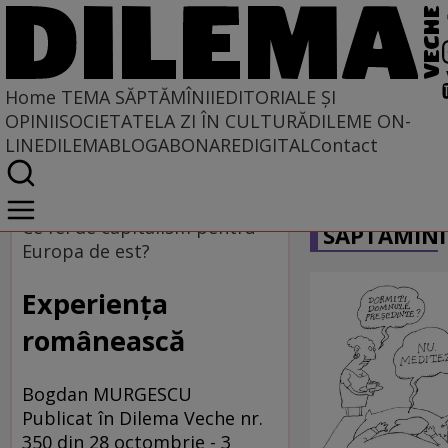
Home
TEMA SĂPTĂMÎNII
EDITORIALE ȘI
OPINII
SOCIETATE
LA ZI ÎN CULTURĂ
DILEME ON-
LINE
DILEMABLOG
ABONARE
DIGITAL
Contact
Home
CARICATU
Tema săptămînii
Ce fel de capitalism pentru
SĂPTĂMÎNI
Europa de est?
Experienţa
românească
Bogdan MURGESCU
Publicat în Dilema Veche nr.
350 din 28 octombrie - 3