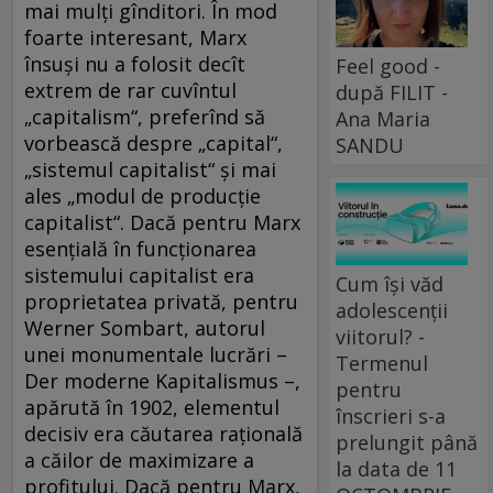
mai mulţi gînditori. În mod
foarte interesant, Marx
însuşi nu a folosit decît
Feel good -
extrem de rar cuvîntul
după FILIT -
„capitalism“, preferînd să
Ana Maria
vorbească despre „capital“,
SANDU
„sistemul capitalist“ şi mai
ales „modul de producţie
capitalist“. Dacă pentru Marx
esenţială în funcţionarea
sistemului capitalist era
Cum își văd
proprietatea privată, pentru
adolescenții
Werner Sombart, autorul
viitorul? -
unei monumentale lucrări –
Termenul
Der moderne Kapitalismus –,
pentru
apărută în 1902, elementul
înscrieri s-a
decisiv era căutarea raţională
prelungit până
a căilor de maximizare a
la data de 11
profitului. Dacă pentru Marx,