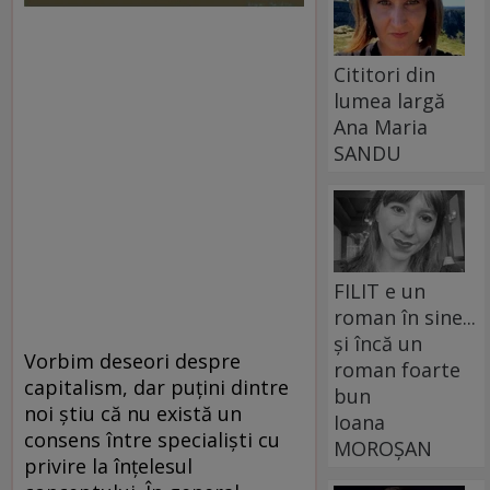
Cititori din
lumea largă
Ana Maria
SANDU
FILIT e un
roman în sine...
și încă un
Vorbim deseori despre
roman foarte
capitalism, dar puţini dintre
bun
noi ştiu că nu există un
Ioana
consens între specialişti cu
MOROȘAN
privire la înţelesul