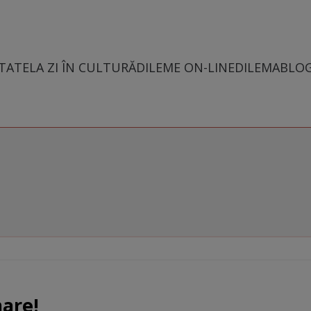
TATE
LA ZI ÎN CULTURĂ
DILEME ON-LINE
DILEMABLO
mare!