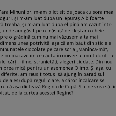
 Țara Minunilor, m-am plictisit de joaca cu sora mea
ialoguri, și m-am luat după un Iepuraș Alb foarte
tă treabă, și m-am luat după el pînă am căzut într-
u, unde am găsit pe o măsuță de cleștar o cheie
spre o grădină cum nu mai văzusem alta mai
dimensiunea potrivită: așa că am băut din sticlele
minunatele ciocolate pe care scria „Mănîncă-mă“,
re nu mai aveam ce căuta în universul mult dorit. Le-
: cărți, filme, stranietăți, alegeri ciudate. Din nou
m prea mică pentru un asemenea Olimp. Și așa, cu
re diferite, am reușit totuși să ajung în paradisul
u de ales) după reguli clare, a căror încălcare se
ru că așa dictează Regina de Cupă. Și cine vrea să fi
itat, de la curtea acestei Regine?