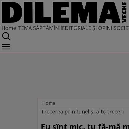
Home
TEMA SĂPTĂMÎNII
EDITORIALE ȘI OPINII
SOCIE
Home
Tema săptămînii
Trecerea prin tunel și alte treceri
Eu sînt mic, tu fă-mă 