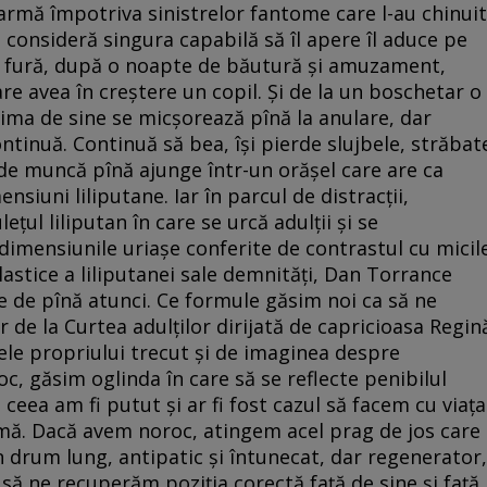
a armă împotriva sinistrelor fantome care l-au chinuit
 consideră singura capabilă să îl apere îl aduce pe
i: fură, după o noapte de băutură și amuzament,
are avea în creștere un copil. Și de la un boschetar o
ima de sine se micșorează pînă la anulare, dar
ntinuă. Continuă să bea, își pierde slujbele, străbat
de muncă pînă ajunge într-un orășel care are ca
nsiuni liliputane. Iar în parcul de distracții,
țul liliputan în care se urcă adulții și se
 dimensiunile uriașe conferite de contrastul cu micil
astice a liliputanei sale demnități, Dan Torrance
le de pînă atunci. Ce formule găsim noi ca să ne
r de la Curtea adulților dirijată de capricioasa Regin
le propriului trecut și de imaginea despre
, găsim oglinda în care să se reflecte penibilul
 ceea am fi putut și ar fi fost cazul să facem cu viața
rmă. Dacă avem noroc, atingem acel prag de jos care
n drum lung, antipatic și întunecat, dar regenerator,
să ne recuperăm poziția corectă față de sine și față