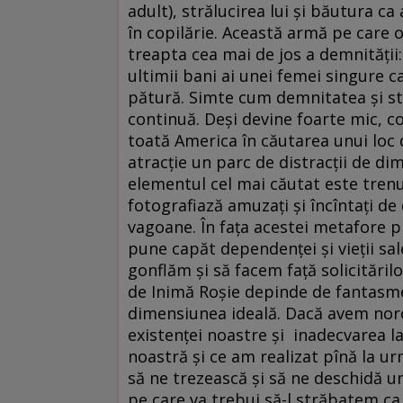
adult), strălucirea lui și băutura c
în copilărie. Această armă pe care o
treapta cea mai de jos a demnități
ultimii bani ai unei femei singure c
pătură. Simte cum demnitatea și st
continuă. Deși devine foarte mic, co
toată America în căutarea unui loc 
atracție un parc de distracții de dime
elementul cel mai căutat este trenule
fotografiază amuzați și încîntați de
vagoane. În fața acestei metafore pl
pune capăt dependenței și vieții sa
gonflăm și să facem față solicitărilo
de Inimă Roșie depinde de fantasme
dimensiunea ideală. Dacă avem noroc
existenței noastre și inadecvarea la
noastră și ce am realizat pînă la u
să ne trezească și să ne deschidă u
pe care va trebui să-l străbatem ca 