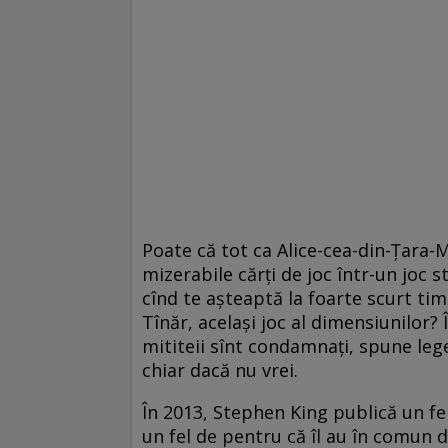
Poate că tot ca Alice-cea-din-Țara-M
mizerabile cărți de joc într-un joc st
cînd te așteaptă la foarte scurt ti
Tînăr, același joc al dimensiunilor? 
mititeii sînt condamnați, spune lege
chiar dacă nu vrei.
În 2013, Stephen King publică un fe
un fel de pentru că îl au în comun 