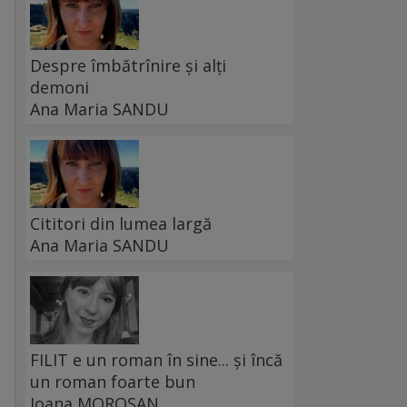
Despre îmbătrînire și alți
demoni
Ana Maria SANDU
Cititori din lumea largă
Ana Maria SANDU
FILIT e un roman în sine... și încă
un roman foarte bun
Ioana MOROȘAN