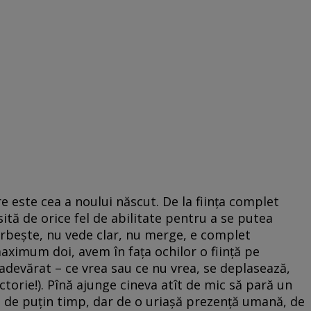
e este cea a noului născut. De la ființa complet
psită de orice fel de abilitate pentru a se putea
rbește, nu vede clar, nu merge, e complet
maximum doi, avem în fața ochilor o ființă pe
e adevărat – ce vrea sau ce nu vrea, se deplasează,
victorie!). Pînă ajunge cineva atît de mic să pară un
e de puțin timp, dar de o uriașă prezență umană, de