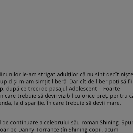
inunilor le-am strigat adulților că nu sînt decît nișt
upid și m-am simțit liberă. Dar cît de liber poți să fii
mp, după ce treci de pasajul Adolescent – Foarte
În care trebuie să devii vizibil cu orice preț, pentru c
nda, la dispariție. În care trebuie să devii mare,
l de continuare a celebrului său roman Shining. Spu
doar pe Danny Torrance (în Shining copil, acum