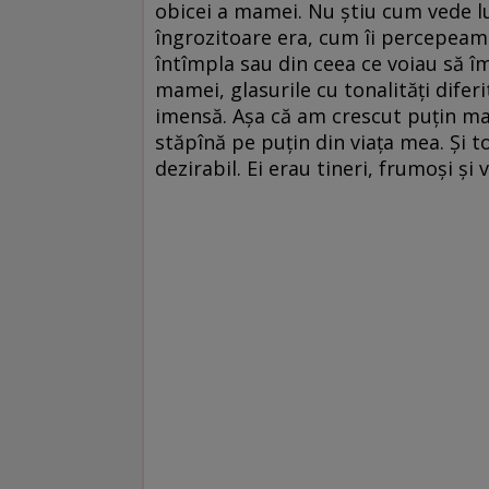
obicei a mamei. Nu știu cum vede l
îngrozitoare era, cum îi percepeam p
întîmpla sau din ceea ce voiau să î
mamei, glasurile cu tonalități diferit
imensă. Așa că am crescut puțin ma
stăpînă pe puțin din viața mea. Și 
dezirabil. Ei erau tineri, frumoși și 