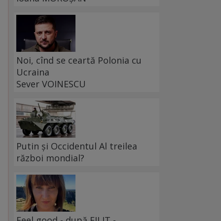
Noi, cînd se ceartă Polonia cu
Ucraina
Sever VOINESCU
Putin și Occidentul Al treilea
război mondial?
Feel good - după FILIT -