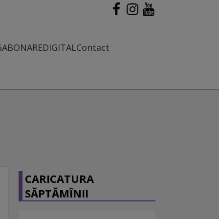
G
ABONARE
DIGITAL
Contact
CARICATURA
SĂPTĂMÎNII