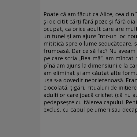
Poate că am făcut ca Alice, cea din
și de citit cărți fără poze și fără d
ocupat, ca orice adult care are mul
un tunel și am ajuns într-un loc no
mititică spre o lume seducătoare, 
frumoasă. Dar ce să fac? Nu aveam 
pe care scria „Bea‑mă“, am mîncat 
pînă am ajuns la dimensiunile la ca
am eliminat și am căutat alte formule
ușa s-a dovedit neprietenoasă. Era
ciocolată, țigări, ritualuri de iniție
adulților care joacă crichet (că nu a
pedepsește cu tăierea capului. Pent
exclus, cu capul pe umeri sau decap