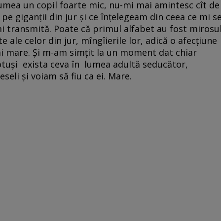
umea un copil foarte mic, nu-mi mai amintesc cît de
e giganții din jur și ce înțelegeam din ceea ce mi s
mi transmită. Poate că primul alfabet au fost mirosu
e ale celor din jur, mîngîierile lor, adică o afecțiune
i mare. Și m-am simțit la un moment dat chiar
totuși exista ceva în lumea adultă seducător,
veseli și voiam să fiu ca ei. Mare.