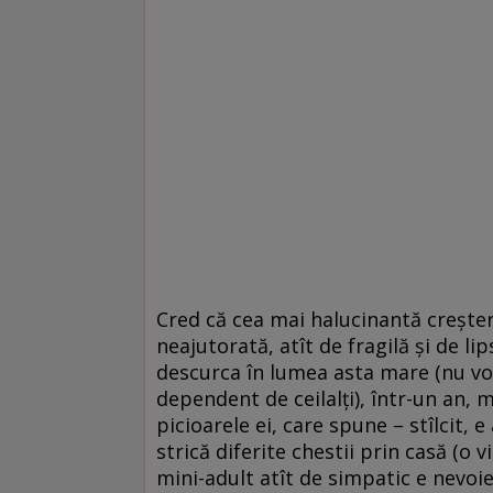
Cred că cea mai halucinantă creșter
neajutorată, atît de fragilă și de li
descurca în lumea asta mare (nu vo
dependent de ceilalți), într-un an, 
picioarele ei, care spune – stîlcit, 
strică diferite chestii prin casă (o 
mini-adult atît de simpatic e nevoi