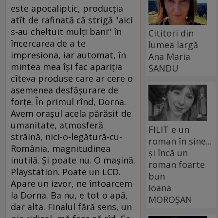
este apocaliptic, producţia
atît de rafinată că strigă "aici
s-au cheltuit mulţi bani" în
Cititori din
încercarea de a te
lumea largă
impresiona, iar automat, în
Ana Maria
mintea mea îşi fac apariţia
SANDU
cîteva produse care ar cere o
asemenea desfăşurare de
forţe. În primul rînd, Dorna.
Avem oraşul acela părăsit de
umanitate, atmosferă
FILIT e un
străină, nici-o-legătură-cu-
roman în sine...
România, magnitudinea
și încă un
inutilă. Şi poate nu. O maşină.
roman foarte
Playstation. Poate un LCD.
bun
Apare un izvor, ne întoarcem
Ioana
la Dorna. Ba nu, e tot o apă,
MOROȘAN
dar alta. Finalul fără sens, un