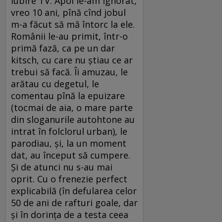
iubire TV. Apoi le-am ignorat,
vreo 10 ani, pînă cînd jobul
m-a făcut să mă întorc la ele.
Românii le-au primit, într-o
primă fază, ca pe un dar
kitsch, cu care nu ştiau ce ar
trebui să facă. Îi amuzau, le
arătau cu degetul, le
comentau pînă la epuizare
(tocmai de aia, o mare parte
din sloganurile autohtone au
intrat în folclorul urban), le
parodiau, şi, la un moment
dat, au început să cumpere.
Şi de atunci nu s-au mai
oprit. Cu o frenezie perfect
explicabilă (în defularea celor
50 de ani de rafturi goale, dar
şi în dorinţa de a testa ceea