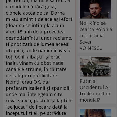
pic ridicol, mă face să rîd. Ca
o madeleină fără gust,
clonele astea de cai Dorna
mi-au amintit de acelaşi efort
Noi, cînd se
(doar că se întîmpla acum
ceartă Polonia
vreo 18 ani) de a prevedea
cu Ucraina
deznodămîntul unor reclame.
Sever
Hipnotizată de lumea aceea
VOINESCU
utopică, unde oamenii aveau
toţi ochii albaştri şi erau
înalţi, vînam cu obstinaţie
canalele străine, în căutare
de calupuri publicitare.
Putin și
Nemţii erau OK, dar
Occidentul Al
preferam italienii şi spaniolii,
treilea război
unde mai înţelegeam cîte
mondial?
ceva: şunca, pastele şi laptele
"se jucau" de fiecare dată la
începutul zilei, pe străduţe