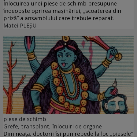
Înlocuirea unei piese de schimb presupune
îndeobște oprirea mașinăriei, „scoaterea din
priză” a ansamblului care trebuie reparat.
Matei PLEŞU
piese de schimb
Grefe, transplant, înlocuiri de organe
Dimineața, doctorii își pun repede la loc „piesele”