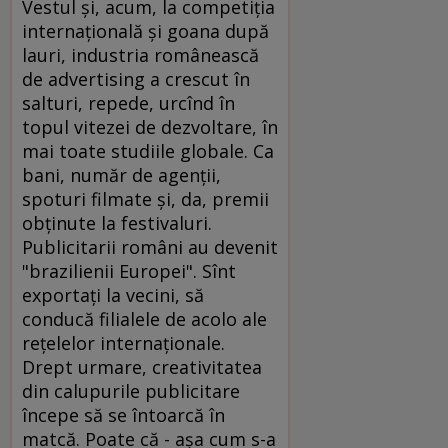
Vestul şi, acum, la competiţia
internaţională şi goana după
lauri, industria românească
de advertising a crescut în
salturi, repede, urcînd în
topul vitezei de dezvoltare, în
mai toate studiile globale. Ca
bani, număr de agenţii,
spoturi filmate şi, da, premii
obţinute la festivaluri.
Publicitarii români au devenit
"brazilienii Europei". Sînt
exportaţi la vecini, să
conducă filialele de acolo ale
reţelelor internaţionale.
Drept urmare, creativitatea
din calupurile publicitare
începe să se întoarcă în
matcă. Poate că - aşa cum s-a