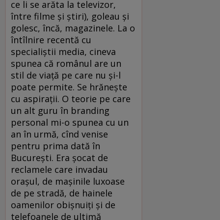
ce li se arăta la televizor,
între filme şi ştiri), goleau şi
golesc, încă, magazinele. La o
întîlnire recentă cu
specialiştii media, cineva
spunea că românul are un
stil de viaţă pe care nu şi-l
poate permite. Se hrăneşte
cu aspiraţii. O teorie pe care
un alt guru în branding
personal mi-o spunea cu un
an în urmă, cînd venise
pentru prima dată în
Bucureşti. Era şocat de
reclamele care invadau
oraşul, de maşinile luxoase
de pe stradă, de hainele
oamenilor obişnuiţi şi de
telefoanele de ultimă