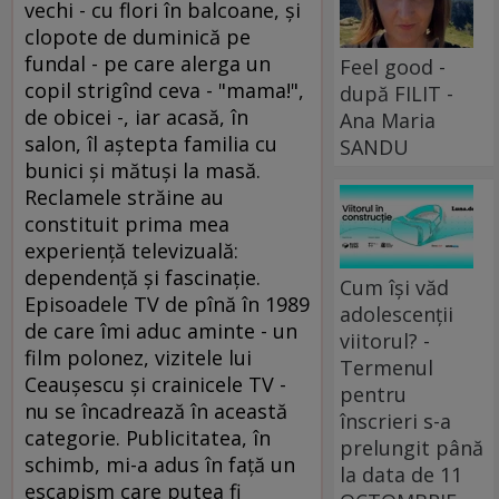
vechi - cu flori în balcoane, şi
clopote de duminică pe
fundal - pe care alerga un
Feel good -
copil strigînd ceva - "mama!",
după FILIT -
de obicei -, iar acasă, în
Ana Maria
salon, îl aştepta familia cu
SANDU
bunici şi mătuşi la masă.
Reclamele străine au
constituit prima mea
experienţă televizuală:
dependenţă şi fascinaţie.
Cum își văd
Episoadele TV de pînă în 1989
adolescenții
de care îmi aduc aminte - un
viitorul? -
film polonez, vizitele lui
Termenul
Ceauşescu şi crainicele TV -
pentru
nu se încadrează în această
înscrieri s-a
categorie. Publicitatea, în
prelungit până
schimb, mi-a adus în faţă un
la data de 11
escapism care putea fi