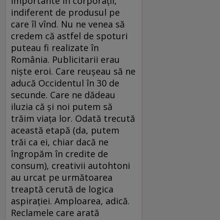
importante în corporaţii,
indiferent de produsul pe
care îl vînd. Nu ne venea să
credem că astfel de spoturi
puteau fi realizate în
România. Publicitarii erau
nişte eroi. Care reuşeau să ne
aducă Occidentul în 30 de
secunde. Care ne dădeau
iluzia că şi noi putem să
trăim viaţa lor. Odată trecută
această etapă (da, putem
trăi ca ei, chiar dacă ne
îngropăm în credite de
consum), creativii autohtoni
au urcat pe următoarea
treaptă cerută de logica
aspiraţiei. Amploarea, adică.
Reclamele care arată