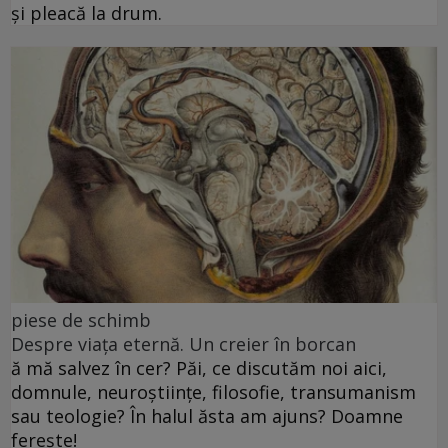
și pleacă la drum.
piese de schimb
Despre viața eternă. Un creier în borcan
ă mă salvez în cer? Păi, ce discutăm noi aici,
domnule, neuroștiințe, filosofie, transumanism
sau teologie? În halul ăsta am ajuns? Doamne
ferește!