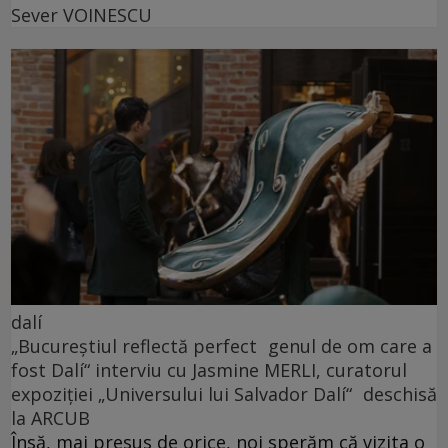
Sever VOINESCU
dalí
„Bucureștiul reflectă perfect genul de om care a
fost Dalí“ interviu cu Jasmine MERLI, curatorul
expoziției „Universului lui Salvador Dalí“ deschisă
la ARCUB
Însă, mai presus de orice, noi sperăm că vizita o