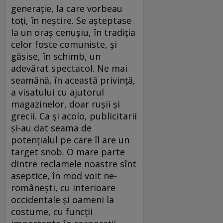
generaţie, la care vorbeau
toţi, în neştire. Se aşteptase
la un oraş cenuşiu, în tradiţia
celor foste comuniste, şi
găsise, în schimb, un
adevărat spectacol. Ne mai
seamănă, în această privinţă,
a visatului cu ajutorul
magazinelor, doar ruşii şi
grecii. Ca şi acolo, publicitarii
şi-au dat seama de
potenţialul pe care îl are un
target snob. O mare parte
dintre reclamele noastre sînt
aseptice, în mod voit ne-
româneşti, cu interioare
occidentale şi oameni la
costume, cu funcţii