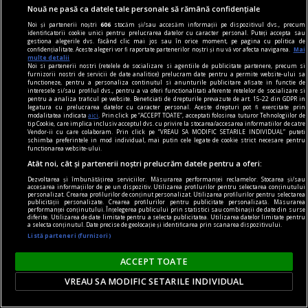
Nouă ne pasă ca datele tale personale să rămână confidențiale
lui Cristofor Columb.
Noi și partenerii noștri
606
stocăm și/sau accesăm informații pe dispozitivul dvs., precum
identificatorii cookie unici pentru prelucrarea datelor cu caracter personal. Puteți accepta sau
gestiona alegerile dvs. făcând clic mai jos sau în orice moment, pe pagina cu politica de
confidențialitate. Aceste alegeri vor fi raportate partenerilor noștri și nu vă vor afecta navigarea.
Mai
multe detalii
Noi si partenerii nostri (retelele de socializare si agentiile de publicitate partenere, precum si
furnizorii nostri de servicii de date analitice) prelucram date pentru a permite website-ului sa
functioneze, pentru a personaliza continutul si anunturile publicitare afisate in functie de
interesele si/sau profilul dvs., pentru a va oferi functionalitati aferente retelelor de socializare si
pentru a analiza traficul pe website. Beneficiati de drepturile prevazute de art. 15-22 din GDPR in
legatura cu prelucrarea datelor cu caracter personal. Aceste drepturi pot fi exercitate prin
modalitatea indicata
aici
. Prin click pe “ACCEPT TOATE”, acceptati folosirea tuturor Tehnologiilor de
tip Cookie, care implica inclusiv acceptul dvs. cu privire la stocarea/accesarea informatiilor de catre
Vendor-ii cu care colaboram. Prin click pe “VREAU SA MODIFIC SETARILE INDIVIDUAL” puteti
schimba preferintele in mod individual, mai putin cele legate de cookie strict necesare pentru
functionarea website-ului.
Atât noi, cât și partenerii noștri prelucrăm datele pentru a oferi:
Dezvoltarea și îmbunătățirea serviciilor. Măsurarea performanței reclamelor. Stocarea și/sau
accesarea informațiilor de pe un dispozitiv. Utilizarea profilurilor pentru selectarea conținutului
personalizat. Crearea profilurilor de conținut personalizat. Utilizarea profilurilor pentru selectarea
publicității personalizate. Crearea profilurilor pentru publicitate personalizată. Măsurarea
performanței conținutului. Înțelegerea publicului prin statistici sau combinații de date din surse
diferite. Utilizarea de date limitate pentru a selecta publicitatea. Utilizarea datelor limitate pentru
dalí
a selecta conținutul. Date precise de geolocație și identificarea prin scanarea dispozitivului.
Listă parteneri (furnizori)
Gala
Numai Gala și Dalí sînt deghizați într‑o mitologie
ACCEPT TOATE
deja indestructibilă.
VREAU SA MODIFIC SETARILE INDIVIDUAL