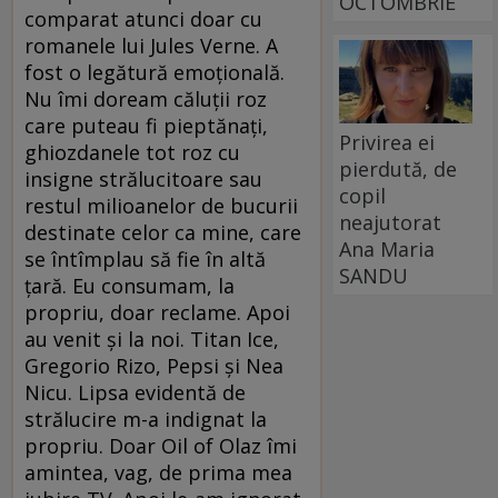
OCTOMBRIE
comparat atunci doar cu
romanele lui Jules Verne. A
fost o legătură emoţională.
Nu îmi doream căluţii roz
care puteau fi pieptănaţi,
Privirea ei
ghiozdanele tot roz cu
pierdută, de
insigne strălucitoare sau
copil
restul milioanelor de bucurii
neajutorat
destinate celor ca mine, care
Ana Maria
se întîmplau să fie în altă
SANDU
ţară. Eu consumam, la
propriu, doar reclame. Apoi
au venit şi la noi. Titan Ice,
Gregorio Rizo, Pepsi şi Nea
Nicu. Lipsa evidentă de
strălucire m-a indignat la
propriu. Doar Oil of Olaz îmi
amintea, vag, de prima mea