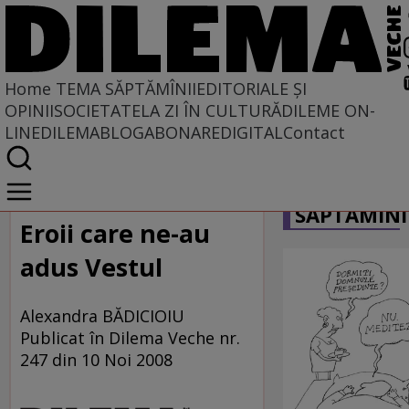
Home
TEMA SĂPTĂMÎNII
EDITORIALE ȘI
OPINII
SOCIETATE
LA ZI ÎN CULTURĂ
DILEME ON-
LINE
DILEMABLOG
ABONARE
DIGITAL
Contact
Home
CARICATU
Tema săptămînii
SĂPTĂMÎNI
Eroii care ne-au
adus Vestul
Alexandra BĂDICIOIU
Publicat în Dilema Veche nr.
247 din 10 Noi 2008