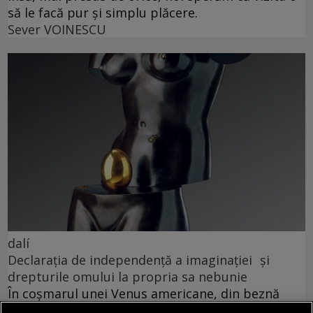
să le facă pur și simplu plăcere.
Sever VOINESCU
dalí
Declarația de independență a imaginației și
drepturile omului la propria sa nebunie
În coșmarul unei Venus americane, din beznă
apare (ticsit de umbrele uscate) vestitul taxi al