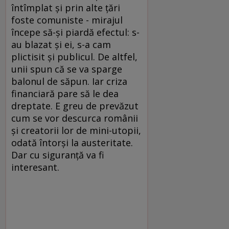
întîmplat şi prin alte ţări
foste comuniste - mirajul
începe să-şi piardă efectul: s-
au blazat şi ei, s-a cam
plictisit şi publicul. De altfel,
unii spun că se va sparge
balonul de săpun. Iar criza
financiară pare să le dea
dreptate. E greu de prevăzut
cum se vor descurca românii
şi creatorii lor de mini-utopii,
odată întorşi la austeritate.
Dar cu siguranţă va fi
interesant.