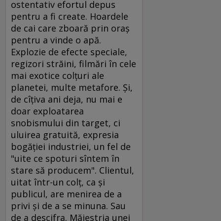
ostentativ efortul depus
pentru a fi create. Hoardele
de cai care zboară prin oraş
pentru a vinde o apă.
Explozie de efecte speciale,
regizori străini, filmări în cele
mai exotice colţuri ale
planetei, multe metafore. Şi,
de cîţiva ani deja, nu mai e
doar exploatarea
snobismului din target, ci
uluirea gratuită, expresia
bogăţiei industriei, un fel de
"uite ce spoturi sîntem în
stare să producem". Clientul,
uitat într-un colţ, ca şi
publicul, are menirea de a
privi şi de a se minuna. Sau
de a descifra. Măiestria unei