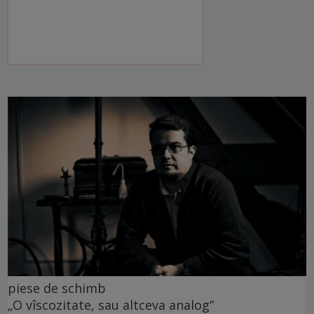
piese de schimb
„O vîscozitate, sau altceva analog”