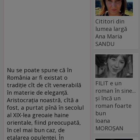
Cititori din
lumea largă
Ana Maria
SANDU
Nu se poate spune că în
România ar fi existat o
FILIT e un
tradiţie cît de cît venerabilă
roman în sine...
în materie de eleganţă.
și încă un
Aristocraţia noastră, cîtă a
roman foarte
fost, a purtat pînă în secolul
bun
al XIX-lea greoaie haine
Ioana
orientale, fiind preocupată,
MOROȘAN
în cel mai bun caz, de
etalarea opulenţei. În