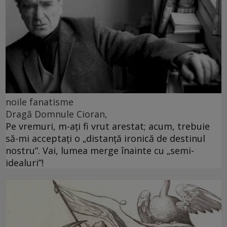
noile fanatisme
Dragă Domnule Cioran,
Pe vremuri, m-ați fi vrut arestat; acum, trebuie
să-mi acceptați o „distanță ironică de destinul
nostru”. Vai, lumea merge înainte cu „semi-
idealuri”!