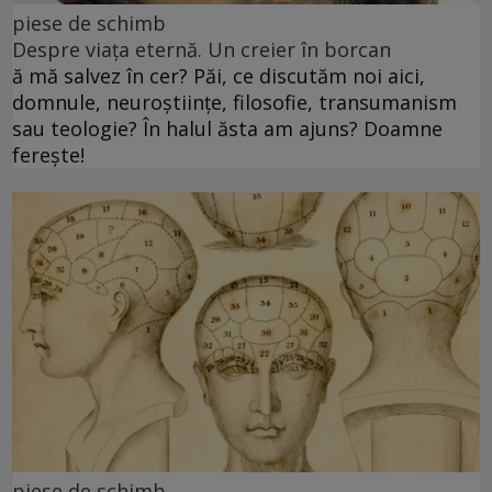
piese de schimb
Despre viața eternă. Un creier în borcan
ă mă salvez în cer? Păi, ce discutăm noi aici,
domnule, neuroștiințe, filosofie, transumanism
sau teologie? În halul ăsta am ajuns? Doamne
ferește!
piese de schimb