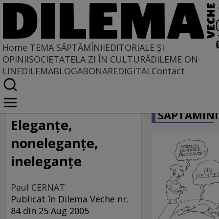
Home
TEMA SĂPTĂMÎNII
EDITORIALE ȘI
OPINII
SOCIETATE
LA ZI ÎN CULTURĂ
DILEME ON-
LINE
DILEMABLOG
ABONARE
DIGITAL
Contact
Home
CARICATU
Tema săptămînii
SĂPTĂMÎNI
Eleganţe,
noneleganţe,
ineleganţe
Paul CERNAT
Publicat în Dilema Veche nr.
84 din 25 Aug 2005