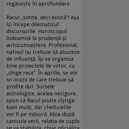
regăseşte în aprofundare.
Racul „simte, deci există“! Aşa
îşi începe dilematicul
discursurile. Horoscopul
îndeamnă la prudenţă şi
autocunoaştere. Profesional,
nativul nu trebuie să abuzeze
de influenţă. Îşi va organiza
bine proiectele de viitor, cu
„sînge rece“. În aprilie, se vor
ivi ocazii de care trebuie să
profite dur. Sursele
astrologice, acelea nesigure,
spun că Racul poate cîştiga
bani mulţi, dar cheltuielile
vor fi pe măsură. Abia după
canicula verii, relaţia de cuplu
se va stabiliza, chiar oficializa