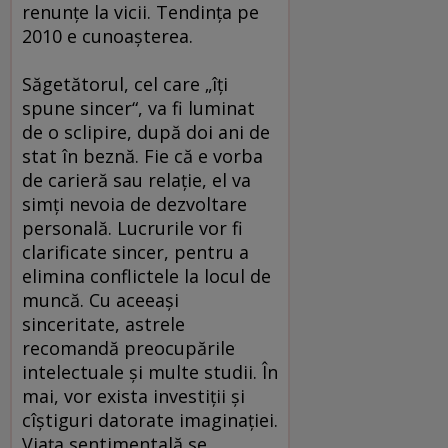
renunţe la vicii. Tendinţa pe
2010 e cunoaşterea.
Săgetătorul, cel care „îţi
spune sincer“, va fi luminat
de o sclipire, după doi ani de
stat în beznă. Fie că e vorba
de carieră sau relaţie, el va
simţi nevoia de dezvoltare
personală. Lucrurile vor fi
clarificate sincer, pentru a
elimina conflictele la locul de
muncă. Cu aceeaşi
sinceritate, astrele
recomandă preocupările
intelectuale şi multe studii. În
mai, vor exista investiţii şi
cîştiguri datorate imaginaţiei.
Viaţa sentimentală se