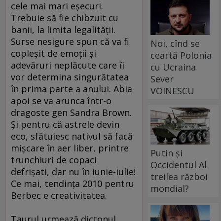
cele mai mari eşecuri.
Trebuie să fie chibzuit cu
banii, la limita legalităţii.
Surse nesigure spun că va fi
Noi, cînd se
copleşit de emoţii şi
ceartă Polonia
adevăruri neplăcute care îi
cu Ucraina
vor determina singurătatea
Sever
în prima parte a anului. Abia
VOINESCU
apoi se va arunca într-o
dragoste gen Sandra Brown.
Şi pentru că astrele devin
eco, sfătuiesc nativul să facă
mişcare în aer liber, printre
Putin și
trunchiuri de copaci
Occidentul Al
defrişati, dar nu în iunie-iulie!
treilea război
Ce mai, tendinţa 2010 pentru
mondial?
Berbec e creativitatea.
Taurul urmează dictonul