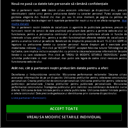
Nouă ne pasă ca datele tale personale să rămână confidențiale
Noi și partenerii noștri
606
stocăm și/sau accesăm informații pe dispozitivul dvs., precum
identificatorii cookie unici pentru prelucrarea datelor cu caracter personal. Puteți accepta sau
gestiona alegerile dvs. făcând clic mai jos sau în orice moment, pe pagina cu politica de
confidențialitate. Aceste alegeri vor fi raportate partenerilor noștri și nu vă vor afecta navigarea.
Mai
multe detalii
Noi si partenerii nostri (retelele de socializare si agentiile de publicitate partenere, precum si
centenar - eugen barbu
furnizorii nostri de servicii de date analitice) prelucram date pentru a permite website-ului sa
functioneze, pentru a personaliza continutul si anunturile publicitare afisate in functie de
Cele trei „Grații” ale „Împăratului Mahalalei”
interesele si/sau profilul dvs., pentru a va oferi functionalitati aferente retelelor de socializare si
pentru a analiza traficul pe website. Beneficiati de drepturile prevazute de art. 15-22 din GDPR in
Se pune, astfel, întrebarea ce ratează și unde
legatura cu prelucrarea datelor cu caracter personal. Aceste drepturi pot fi exercitate prin
modalitatea indicata
aici
. Prin click pe “ACCEPT TOATE”, acceptati folosirea tuturor Tehnologiilor de
ratează acest scriitor: fie în proasta dozare a
tip Cookie, care implica inclusiv acceptul dvs. cu privire la stocarea/accesarea informatiilor de catre
Vendor-ii cu care colaboram. Prin click pe “VREAU SA MODIFIC SETARILE INDIVIDUAL” puteti
elementului senzațional, fie în inabila folosire a
schimba preferintele in mod individual, mai putin cele legate de cookie strict necesare pentru
functionarea website-ului.
șablonului ideologic.
Atât noi, cât și partenerii noștri prelucrăm datele pentru a oferi:
Dezvoltarea și îmbunătățirea serviciilor. Măsurarea performanței reclamelor. Stocarea și/sau
accesarea informațiilor de pe un dispozitiv. Utilizarea profilurilor pentru selectarea conținutului
personalizat. Crearea profilurilor de conținut personalizat. Utilizarea profilurilor pentru selectarea
publicității personalizate. Crearea profilurilor pentru publicitate personalizată. Măsurarea
performanței conținutului. Înțelegerea publicului prin statistici sau combinații de date din surse
diferite. Utilizarea de date limitate pentru a selecta publicitatea. Utilizarea datelor limitate pentru
a selecta conținutul. Date precise de geolocație și identificarea prin scanarea dispozitivului.
Listă parteneri (furnizori)
ACCEPT TOATE
VREAU SA MODIFIC SETARILE INDIVIDUAL