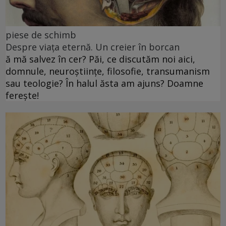
piese de schimb
Despre viața eternă. Un creier în borcan
ă mă salvez în cer? Păi, ce discutăm noi aici,
domnule, neuroștiințe, filosofie, transumanism
sau teologie? În halul ăsta am ajuns? Doamne
ferește!