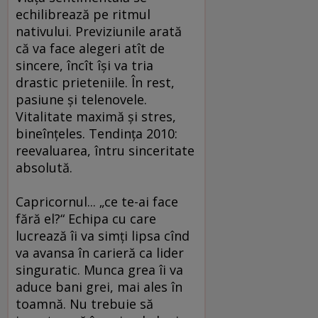
echilibrează pe ritmul
nativului. Previziunile arată
că va face alegeri atît de
sincere, încît îşi va tria
drastic prieteniile. În rest,
pasiune şi telenovele.
Vitalitate maximă şi stres,
bineînţeles. Tendinţa 2010:
reevaluarea, întru sinceritate
absolută.
Capricornul... „ce te-ai face
fără el?“ Echipa cu care
lucrează îi va simţi lipsa cînd
va avansa în carieră ca lider
singuratic. Munca grea îi va
aduce bani grei, mai ales în
toamnă. Nu trebuie să