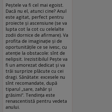
Peştele va fi cel mai egoist.
Dacă nu el, atunci cine? Anul
este agitat, perfect pentru
proiecte şi ascensiune (se va
lupta cot la cot cu celelalte
zodii dornice de afirmare). Va
profita de imaginaţie şi de
oportunităţile ce se ivesc, cu
atenţie la obstacole: sînt de
nelipsit. Irezistibilul Peşte va
fi un amorezat dedicat şi va
trăi surprize plăcute cu cei
dragi. Sănătate: excesele nu
sînt recomandate, după
tiparul „sare, zahăr şi
grăsimi“. Tendinţa este
renascentistă pentru vedeta
anului.