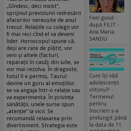
„Gîndesc, deci insist“,
sprijinul previziunii redresării
Feel good -
afacerilor nereuşite de anul
după FILIT -
trecut. Relaţiile cu colegii vor
Ana Maria
fi mai reci cînd el va deveni
SANDU
lider. Horoscopul spune că,
deşi are rate de plătit, vor
veni şi altele (facturi,
reparaţii în casă); din iulie, se
vor mai rezolva. În dragoste,
Cum își văd
totul îi e permis, Taurul
adolescenții
devine un guru al emoţiilor:
viitorul? -
se va angaja într-o relaţie sau
Termenul
va experimenta. În privinţa
pentru
sănătăţii, unele surse spun
înscrieri s-a
„atenţie“ la vicii. Se
prelungit până
recomandă relaxarea prin
la data de 11
divertisment. Strategia este