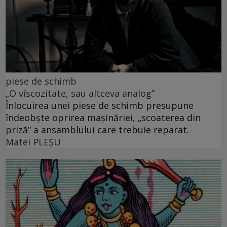
piese de schimb
„O vîscozitate, sau altceva analog”
Înlocuirea unei piese de schimb presupune
îndeobște oprirea mașinăriei, „scoaterea din
priză” a ansamblului care trebuie reparat.
Matei PLEŞU