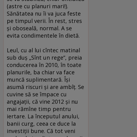
(astre cu planuri mari!).
Sănătatea nu îi va juca feste
pe timpul verii. În rest, stres
şi oboseală, normal. A se
evita condimentele în dietă.
Leul, cu al lui cîntec matinal
sub duş „Sînt un rege“, preia
conducerea în 2010, în toate
planurile, ba chiar va face
muncă suplimentară. Îşi
asumă riscuri şi are ambîţ. Se
cuvine să se împace cu
angajaţii, că vine 2012 şi nu
mai rămîne timp pentru
iertare. La începutul anului,
banii curg, ceea ce duce la
investiţii bune. Că tot veni