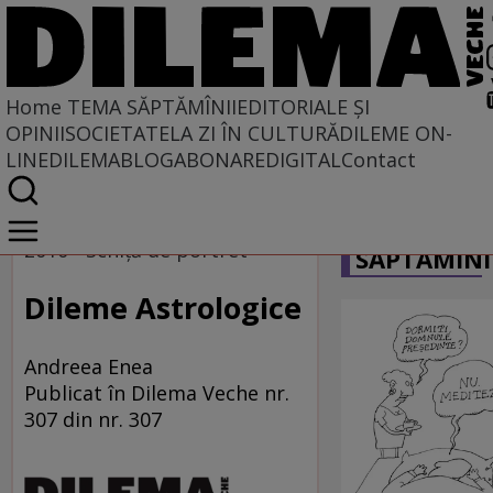
Home
TEMA SĂPTĂMÎNII
EDITORIALE ȘI
OPINII
SOCIETATE
LA ZI ÎN CULTURĂ
DILEME ON-
LINE
DILEMABLOG
ABONARE
DIGITAL
Contact
Home
CARICATU
Tema săptămînii
2010 - Schiţă de portret
SĂPTĂMÎNI
Dileme Astrologice
Andreea Enea
Publicat în Dilema Veche nr.
307 din nr. 307