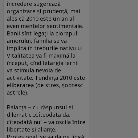
încredere sugerează
organizare şi prudenţă, mai
ales că 2010 este un an al
evenimentelor sentimentale.
Banii sînt legaţi la ciorapul
amorului, familia se va
implica în treburile nativului.
Vitalitatea va fi maximă la
început, cînd letargia iernii
va stimula nevoia de
activitate. Tendinţa 2010 este
eliberarea (de stres, şoptesc
astrele).
Balanţa – cu răspunsul ei
dilematic „Cîteodată da,
cîteodată nu“ – va oscila între
libertate şi alianţe.
Profesional, se va da pe lîngă