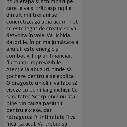
nouă etapă şi schimbări pe
care le va şi trăi: aspiraţiile
din ultimii trei ani se
concretizează abia acum. Tot
ce este legat de creaţie se va
dezvolta în voie. Va lichida
datoriile. În prima jumătate a
anului, este energic şi
combativ. În plan financiar,
fluctuaţii imprevizibile.
Atenţie la abuzuri, tinde să
şocheze pentru a se explica.
O dragoste unică îl va face să
viseze cu ochii larg închişi. Cu
sănătatea Scorpionul nu stă
bine din cauza pasiunii
pentru excese, dar
retragerea în intimitate îi va
încărca acul. Va trebui să