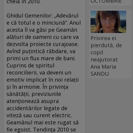
OCTOMBRIE
cheia în 2010.
Ghidul Gemenilor: „Adevărul
e că totul e o minciună“. Anul
acesta îl va găsi pe Geamăn
alături de oameni cu care va
Privirea ei
dezvolta proiecte curajoase.
pierdută, de
Avînd puţintică răbdare, va
copil
primi un flux mare de bani.
neajutorat
Cuprins de spiritul
Ana Maria
reconcilierii, va deveni un
SANDU
emotiv implicat în noi relaţii
şi în armonie. În privinţa
sănătăţii, previziunile
atenţionează asupra
accidentărilor legate de
viteză sau curent electric.
Geamănul mai este rugat să
fie egoist. Tendinţa 2010 se