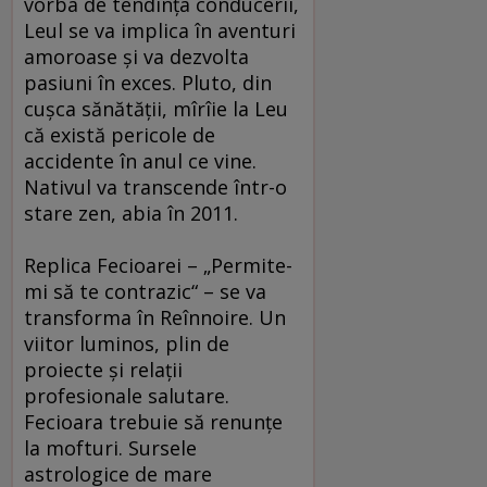
vorba de tendinţa conducerii,
Leul se va implica în aventuri
amoroase şi va dezvolta
pasiuni în exces. Pluto, din
cuşca sănătăţii, mîrîie la Leu
că există pericole de
accidente în anul ce vine.
Nativul va transcende într-o
stare zen, abia în 2011.
Replica Fecioarei – „Permite-
mi să te contrazic“ – se va
transforma în Reînnoire. Un
viitor luminos, plin de
proiecte şi relaţii
profesionale salutare.
Fecioara trebuie să renunţe
la mofturi. Sursele
astrologice de mare