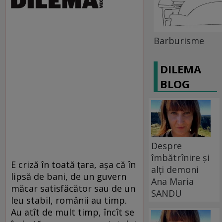
Barburisme
DILEMA
BLOG
Despre
îmbătrînire și
E criză în toată ţara, aşa că în
alți demoni
lipsă de bani, de un guvern
Ana Maria
măcar satisfăcător sau de un
SANDU
leu stabil, românii au timp.
Au atît de mult timp, încît se