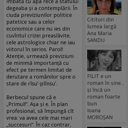
îmbată cu apa rece a statului
degeaba şi a contemplării. În
ciuda previziunilor politice
Cititori din
patetice sau a celor
lumea largă
economice care nu ies din
Ana Maria
cuvîntul crizei preaslăvite,
SANDU
cele astrologice chiar ne iau
viitorul în serios. Parol!
Atenţie, urmează previziuni
de minimă importanţă cu
efect pe termen limitat de
FILIT e un
derutare a românilor spre o
roman în sine...
stare de rîsu’-plînsu’.
și încă un
roman foarte
Berbecul spune că e
bun
„Primul!“. Aşa şi e. În plan
Ioana
profesional, să împungă cît
MOROȘAN
vrea: va avea cele mai mari
„succesuri“. În caz contrar,