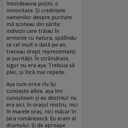
întotdeauna puțini, o
minoritate. Și credințele
oamenilor despre puritate
mă scoteau din sărite:
indivizii care trăiau în
armonie cu natura, spălîndu-
se cel mult o dată pe an,
treceau drept reprezentanți
ai purității. În străinătate,
sigur nu era așa. Trebuia să
plec, și încă mai repede.
Așa cum orice rîu își
cunoaște albia, așa îmi
cunoșteam și eu destinul: nu
era aici, în orașul nostru, nici
în marele oraș, nici măcar în
țara românească. Eu eram al
drumului. Și de aproape