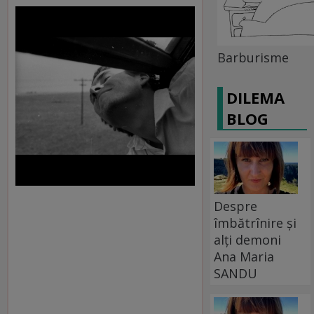
Barburisme
DILEMA
BLOG
Despre
îmbătrînire și
alți demoni
Ana Maria
SANDU