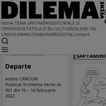
Home
TEMA SĂPTĂMÎNII
EDITORIALE ȘI
OPINII
SOCIETATE
LA ZI ÎN CULTURĂ
DILEME ON-
LINE
DILEMABLOG
ABONARE
DIGITAL
Contact
Home
CARICATU
Tema săptămînii
Mirajul străinătății
SĂPTĂMÎNI
Departe
Andrei CRĂCIUN
Publicat în Dilema Veche nr.
931 din 10 – 16 februarie
2022