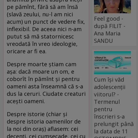
pe pămînt, fără să am însă
(slavă zeului, nu-l am nici
Feel good -
acum) un punct de vedere fix,
după FILIT -
inflexibil. De aceea nici n-am
Ana Maria
putut să mă statornicesc
SANDU
vreodată în vreo ideologie,
oricare ar fi ea.
Despre moarte știam cam
așa: dacă moare un om, e
coborît în pămînt și pentru
Cum își văd
oameni asta înseamnă că s-a
adolescenții
dus la ceruri. Ciudate creaturi
viitorul? -
acești oameni.
Termenul
pentru
Despre istorie (chiar și
înscrieri s-a
despre istoria oamenilor de
prelungit până
la noi din oraș) aflasem: cei
la data de 11
decenți, cei cumsecade, cei cu