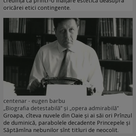
credința că printr-o înălțare estetică deasupra
oricărei etici contingente.
centenar - eugen barbu
„Biografia detestabilă” și „opera admirabilă”
Groapa, cîteva nuvele din Oaie și ai săi ori Prînzul
de duminică, parabolele decadente Princepele și
Săptămîna nebunilor sînt titluri de neocolit.