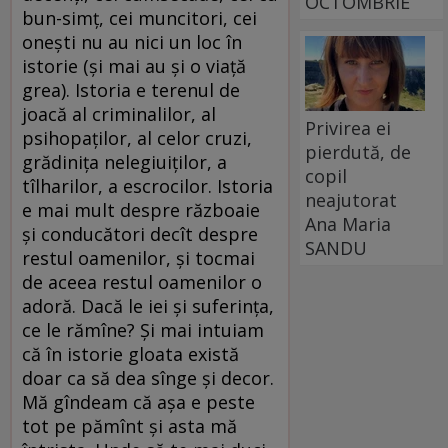
OCTOMBRIE
bun-simț, cei muncitori, cei
onești nu au nici un loc în
istorie (și mai au și o viață
grea). Istoria e terenul de
joacă al criminalilor, al
Privirea ei
psihopaților, al celor cruzi,
pierdută, de
grădinița nelegiuiților, a
copil
tîlharilor, a escrocilor. Istoria
neajutorat
e mai mult despre războaie
Ana Maria
și conducători decît despre
SANDU
restul oamenilor, și tocmai
de aceea restul oamenilor o
adoră. Dacă le iei și suferința,
ce le rămîne? Și mai intuiam
că în istorie gloata există
doar ca să dea sînge și decor.
Mă gîndeam că așa e peste
tot pe pămînt și asta mă