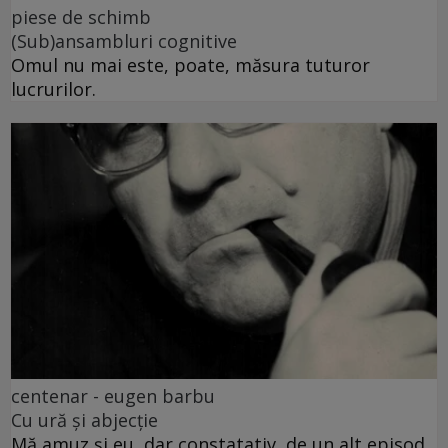
piese de schimb
(Sub)ansambluri cognitive
Omul nu mai este, poate, măsura tuturor
lucrurilor.
centenar - eugen barbu
Cu ură și abjecție
Mă amuz și eu, dar constatativ, de un alt episod,