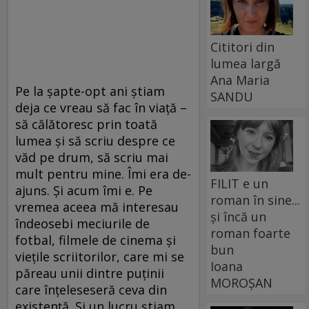
Cititori din
lumea largă
Ana Maria
Pe la șapte-opt ani știam
SANDU
deja ce vreau să fac în viață –
să călătoresc prin toată
lumea și să scriu despre ce
văd pe drum, să scriu mai
mult pentru mine. Îmi era de-
FILIT e un
ajuns. Și acum îmi e. Pe
roman în sine...
vremea aceea mă interesau
și încă un
îndeosebi meciurile de
roman foarte
fotbal, filmele de cinema și
bun
viețile scriitorilor, care mi se
Ioana
păreau unii dintre puținii
MOROȘAN
care înțeleseseră ceva din
existență. Și un lucru știam