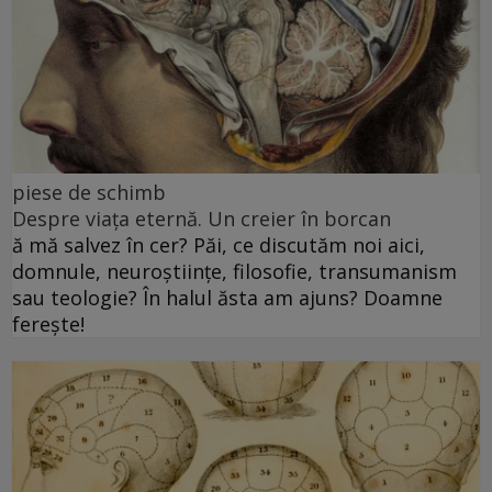
piese de schimb
Despre viața eternă. Un creier în borcan
ă mă salvez în cer? Păi, ce discutăm noi aici,
domnule, neuroștiințe, filosofie, transumanism
sau teologie? În halul ăsta am ajuns? Doamne
ferește!