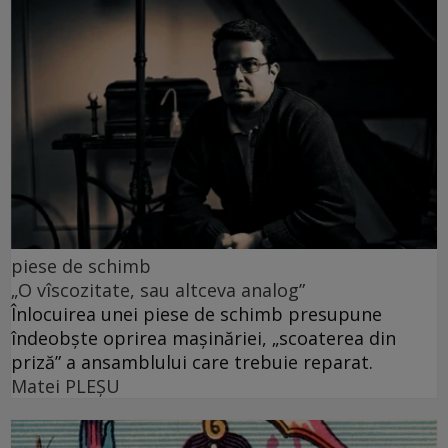
piese de schimb
„O vîscozitate, sau altceva analog”
Înlocuirea unei piese de schimb presupune
îndeobște oprirea mașinăriei, „scoaterea din
priză” a ansamblului care trebuie reparat.
Matei PLEŞU