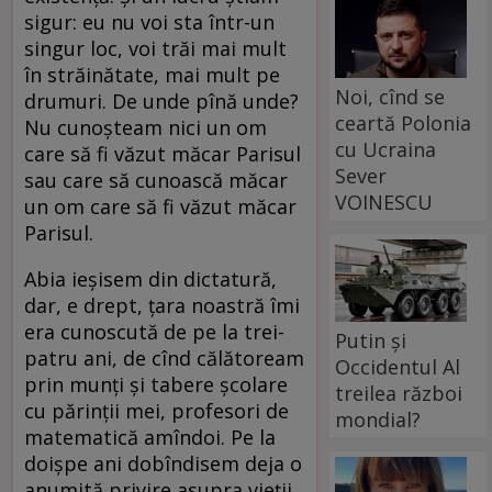
sigur: eu nu voi sta într-un
singur loc, voi trăi mai mult
în străinătate, mai mult pe
Noi, cînd se
drumuri. De unde pînă unde?
ceartă Polonia
Nu cunoșteam nici un om
cu Ucraina
care să fi văzut măcar Parisul
Sever
sau care să cunoască măcar
VOINESCU
un om care să fi văzut măcar
Parisul.
Abia ieșisem din dictatură,
dar, e drept, țara noastră îmi
era cunoscută de pe la trei-
Putin și
patru ani, de cînd călătoream
Occidentul Al
prin munți și tabere școlare
treilea război
cu părinții mei, profesori de
mondial?
matematică amîndoi. Pe la
doișpe ani dobîndisem deja o
anumită privire asupra vieții