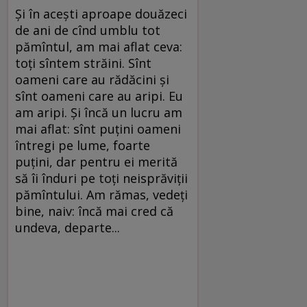
Și în acești aproape douăzeci
de ani de cînd umblu tot
pămîntul, am mai aflat ceva:
toți sîntem străini. Sînt
oameni care au rădăcini și
sînt oameni care au aripi. Eu
am aripi. Și încă un lucru am
mai aflat: sînt puțini oameni
întregi pe lume, foarte
puțini, dar pentru ei merită
să îi înduri pe toți neisprăviții
pămîntului. Am rămas, vedeți
bine, naiv: încă mai cred că
undeva, departe...