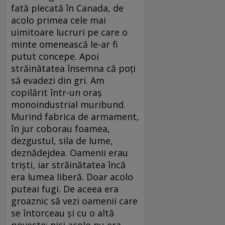
fată plecată în Canada, de
acolo primea cele mai
uimitoare lucruri pe care o
minte omenească le-ar fi
putut concepe. Apoi
străinătatea însemna că poți
să evadezi din gri. Am
copilărit într-un oraș
monoindustrial muribund.
Murind fabrica de armament,
în jur coborau foamea,
dezgustul, sila de lume,
deznădejdea. Oamenii erau
triști, iar străinătatea încă
era lumea liberă. Doar acolo
puteai fugi. De aceea era
groaznic să vezi oamenii care
se întorceau și cu o altă
poveste: nici acolo nu era