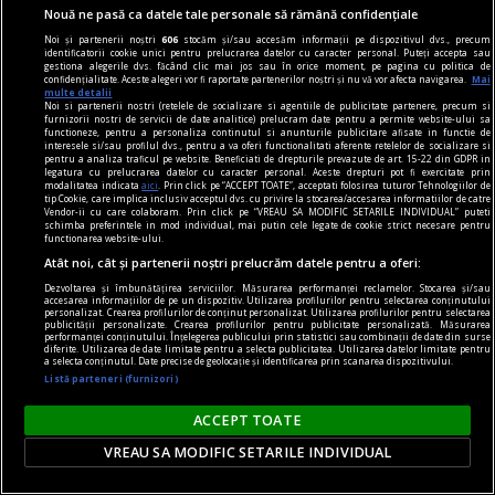
Nouă ne pasă ca datele tale personale să rămână confidențiale
Noi și partenerii noștri
606
stocăm și/sau accesăm informații pe dispozitivul dvs., precum
identificatorii cookie unici pentru prelucrarea datelor cu caracter personal. Puteți accepta sau
gestiona alegerile dvs. făcând clic mai jos sau în orice moment, pe pagina cu politica de
confidențialitate. Aceste alegeri vor fi raportate partenerilor noștri și nu vă vor afecta navigarea.
Mai
multe detalii
Noi si partenerii nostri (retelele de socializare si agentiile de publicitate partenere, precum si
furnizorii nostri de servicii de date analitice) prelucram date pentru a permite website-ului sa
functioneze, pentru a personaliza continutul si anunturile publicitare afisate in functie de
interesele si/sau profilul dvs., pentru a va oferi functionalitati aferente retelelor de socializare si
pentru a analiza traficul pe website. Beneficiati de drepturile prevazute de art. 15-22 din GDPR in
legatura cu prelucrarea datelor cu caracter personal. Aceste drepturi pot fi exercitate prin
modalitatea indicata
aici
. Prin click pe “ACCEPT TOATE”, acceptati folosirea tuturor Tehnologiilor de
tip Cookie, care implica inclusiv acceptul dvs. cu privire la stocarea/accesarea informatiilor de catre
Vendor-ii cu care colaboram. Prin click pe “VREAU SA MODIFIC SETARILE INDIVIDUAL” puteti
dalí
schimba preferintele in mod individual, mai putin cele legate de cookie strict necesare pentru
functionarea website-ului.
Dalí la București
Atât noi, cât și partenerii noștri prelucrăm datele pentru a oferi:
Dalí vorbește românilor pe limba lor,
Dezvoltarea și îmbunătățirea serviciilor. Măsurarea performanței reclamelor. Stocarea și/sau
spunîndu‑le, totuși, o poveste pe care nu o pot
accesarea informațiilor de pe un dispozitiv. Utilizarea profilurilor pentru selectarea conținutului
personalizat. Crearea profilurilor de conținut personalizat. Utilizarea profilurilor pentru selectarea
auzi de la nici un alt artist.
publicității personalizate. Crearea profilurilor pentru publicitate personalizată. Măsurarea
performanței conținutului. Înțelegerea publicului prin statistici sau combinații de date din surse
Sever VOINESCU
diferite. Utilizarea de date limitate pentru a selecta publicitatea. Utilizarea datelor limitate pentru
a selecta conținutul. Date precise de geolocație și identificarea prin scanarea dispozitivului.
Listă parteneri (furnizori)
ACCEPT TOATE
VREAU SA MODIFIC SETARILE INDIVIDUAL