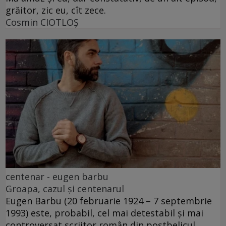
grăitor, zic eu, cît zece.
Cosmin CIOTLOŞ
centenar - eugen barbu
Groapa, cazul și centenarul
Eugen Barbu (20 februarie 1924 – 7 septembrie
1993) este, probabil, cel mai detestabil și mai
controversat scriitor român din postbelicul