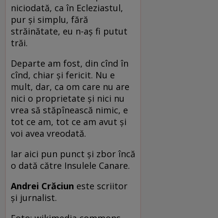
niciodată, ca în Ecleziastul,
pur și simplu, fără
străinătate, eu n-aș fi putut
trăi.
Departe am fost, din cînd în
cînd, chiar și fericit. Nu e
mult, dar, ca om care nu are
nici o proprietate și nici nu
vrea să stăpînească nimic, e
tot ce am, tot ce am avut și
voi avea vreodată.
Iar aici pun punct și zbor încă
o dată către Insulele Canare.
Andrei Crăciun
este scriitor
și jurnalist.
Foto: wikimedia commons