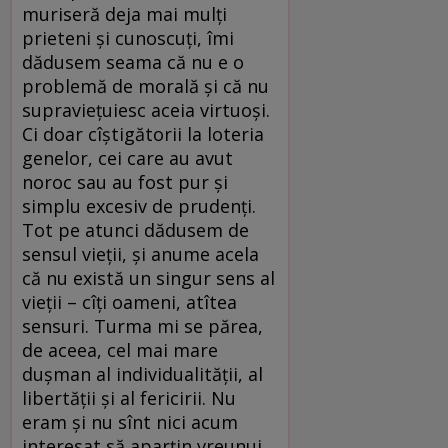
muriseră deja mai mulți
prieteni și cunoscuți, îmi
dădusem seama că nu e o
problemă de morală și că nu
supraviețuiesc aceia virtuoși.
Ci doar cîștigătorii la loteria
genelor, cei care au avut
noroc sau au fost pur și
simplu excesiv de prudenți.
Tot pe atunci dădusem de
sensul vieții, și anume acela
că nu există un singur sens al
vieții – cîți oameni, atîtea
sensuri. Turma mi se părea,
de aceea, cel mai mare
dușman al individualității, al
libertății și al fericirii. Nu
eram și nu sînt nici acum
interesat să aparțin vreunui