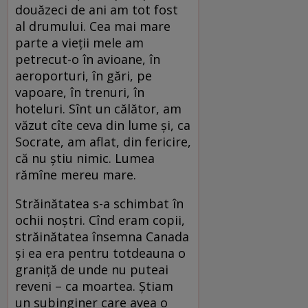
douăzeci de ani am tot fost
al drumului. Cea mai mare
parte a vieții mele am
petrecut-o în avioane, în
aeroporturi, în gări, pe
vapoare, în trenuri, în
hoteluri. Sînt un călător, am
văzut cîte ceva din lume și, ca
Socrate, am aflat, din fericire,
că nu știu nimic. Lumea
rămîne mereu mare.
Străinătatea s-a schimbat în
ochii noștri. Cînd eram copii,
străinătatea însemna Canada
și ea era pentru totdeauna o
graniță de unde nu puteai
reveni – ca moartea. Știam
un subinginer care avea o